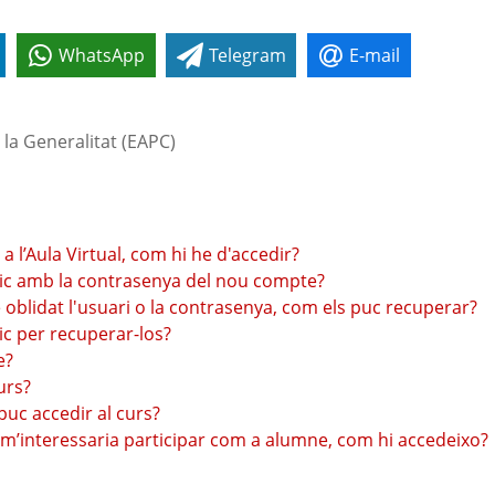
WhatsApp
Telegram
E-mail
 la Generalitat (EAPC)
a l’Aula Virtual, com hi he d'accedir?
ònic amb la contrasenya del nou compte?
he oblidat l'usuari o la contrasenya, com els puc recuperar?
ic per recuperar-los?
e?
urs?
 puc accedir al curs?
uè m’interessaria participar com a alumne, com hi accedeixo?