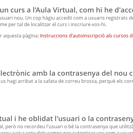
n curs a l’Aula Virtual, com hi he d'acc
usuari nou. Un cop hàgiu accedit com a usuaris registrats de 
per tal de localitzar el curs i inscriure-vos-hi.
ar aquesta pàgina:
Instruccions d'autoinscripció als cursos de
 electrònic amb la contrasenya del nou
us hagi arribat a la safata de correu brossa, perquè els co
tual i he oblidat l'usuari o la contrase
ual, però no recordeu l'usuari o bé la contrasenya que utilit
bareu just a sota dels camps per autenticar-vos com a usuari 