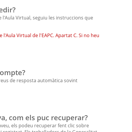
edir?
l'Aula Virtual, seguiu les instruccions que
 l'Aula Virtual de l'EAPC. Apartat C. Si no heu
 compte?
rreus de resposta automàtica sovint
nya, com els puc recuperar?
zàveu, els podeu recuperar fent clic sobre
registrat. Els treballadors de la Generalitat