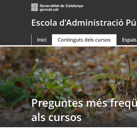
Saltar
al
contingut
Escola d'Administració Pú
principal
Inici
Continguts dels cursos
Espais
Preguntes més freqüen
als cursos