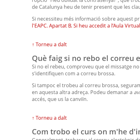
de Catalunya heu de tenir present que les cla
Si necessiteu més informació sobre aquest p
l'EAPC. Apartat B. Si heu accedit a l’Aula Virtu
↑ Torneu a dalt
Què faig si no rebo el correu 
Si no el rebeu, comproveu que el missatge no 
s’identifiquen com a correu brossa.
Si tampoc el trobeu al correu brossa, seguram
en aquesta altra adreça. Podeu demanar a
av
accés, que us la canviïn.
↑ Torneu a dalt
Com trobo el curs on m'he d'i
Generalment, trobareu al correu electrònic de l