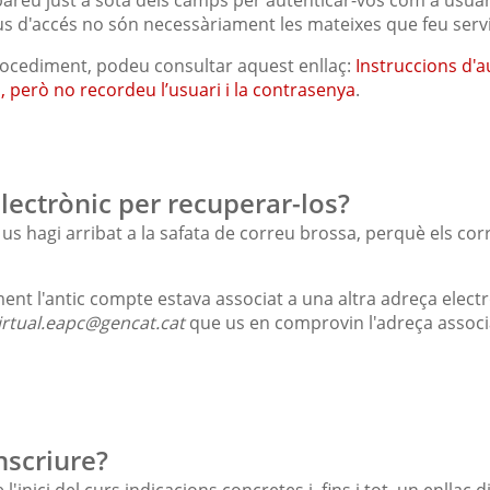
us d'accés no són necessàriament les mateixes que feu servi
rocediment, podeu consultar aquest enllaç:
Instruccions d'a
al, però no recordeu l’usuari i la contrasenya
.
electrònic per recuperar-los?
us hagi arribat a la safata de correu brossa, perquè els co
ent l'antic compte estava associat a una altra adreça elec
irtual.eapc@gencat.cat
que us en comprovin l'adreça associad
nscriure?
'inici del curs indicacions concretes i, fins i tot, un enllaç 