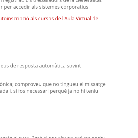
r per accedir als sistemes corporatius.
utoinscripció als cursos de l'Aula Virtual de
rreus de resposta automàtica sovint
trònica; comproveu que no tingueu el missatge
a i, si fos necessari perquè ja no hi teniu
directe al curs. Però si per alguna raó no podeu