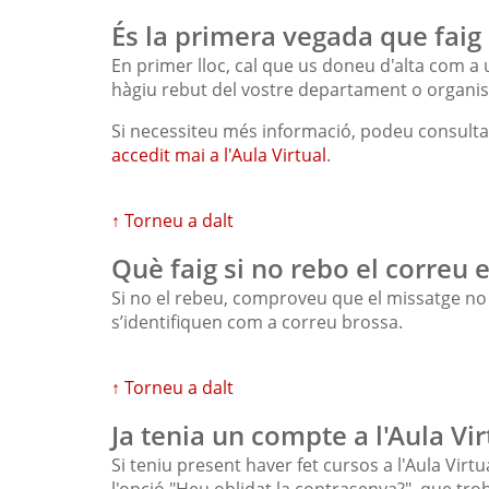
És la primera vegada que faig u
En primer lloc, cal que us doneu d'alta com a 
hàgiu rebut del vostre departament o organisme 
Si necessiteu més informació, podeu consult
accedit mai a l'Aula Virtual
.
↑ Torneu a dalt
Què faig si no rebo el correu
Si no el rebeu, comproveu que el missatge no 
s’identifiquen com a correu brossa.
↑ Torneu a dalt
Ja tenia un compte a l'Aula Vir
Si teniu present haver fet cursos a l'Aula Virt
l'opció "Heu oblidat la contrasenya?", que tro