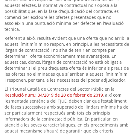
aquests efectes, la normativa contractual no s'oposa a la
possibilitat que, en la fase d'adjudicació del contracte, es
comenci per excloure les ofertes presentades que no
assoleixin una puntuació mínima per defecte en l'avaluació
tècnica.
Referent a això, resulta evident que una oferta que no arribi a
aquest límit mínim no respon, en principi, a les necessitats de
lòrgan de contractació i no s'ha de tenir en compte per
determinar l'oferta econòmicament més avantatjosa. En
aquest cas, doncs, l’òrgan de contractació no està obligat a
determinar si el preu d'aquesta oferta és inferior als preus de
les ofertes no eliminades que sí arriben a aquest límit mínim
i responen, per tant, a les necessitats del poder adjudicador.
El Tribunal Català de Contractes del Sector Públic en la
Resolució núm.: 34/2019 de 20 de febrer de 2019
, així com
l’esmentada sentència del TJUE, deixen clar que l’establiment
de fases successives amb superació de llindars mínims ha de
ser particularment respectuós amb tots els principis
informadors de la contractació pública. En particular, en
atenció a les seves característiques, en els procediments amb
aquest mecanisme s'haurà de garantir que els criteris