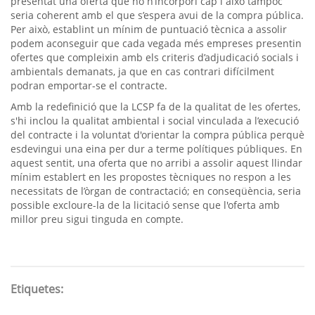
presentat una oferta que no n’incorpori cap i això tampoc
seria coherent amb el que s’espera avui de la compra pública.
Per això, establint un mínim de puntuació tècnica a assolir
podem aconseguir que cada vegada més empreses presentin
ofertes que compleixin amb els criteris d’adjudicació socials i
ambientals demanats, ja que en cas contrari difícilment
podran emportar-se el contracte.
Amb la redefinició que la LCSP fa de la qualitat de les ofertes,
s'hi inclou la qualitat ambiental i social vinculada a l’execució
del contracte i la voluntat d'orientar la compra pública perquè
esdevingui una eina per dur a terme polítiques públiques. En
aquest sentit, una oferta que no arribi a assolir aquest llindar
mínim establert en les propostes tècniques no respon a les
necessitats de l’òrgan de contractació; en conseqüència, seria
possible excloure-la de la licitació sense que l'oferta amb
millor preu sigui tinguda en compte.
Etiquetes: