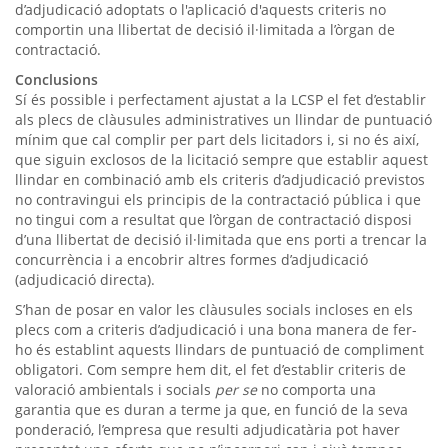
d’adjudicació adoptats o l'aplicació d'aquests criteris no
comportin una llibertat de decisió il·limitada a l’òrgan de
contractació.
Conclusions
Sí és possible i perfectament ajustat a la LCSP el fet d’establir
als plecs de clàusules administratives un llindar de puntuació
mínim que cal complir per part dels licitadors i, si no és així,
que siguin exclosos de la licitació sempre que establir aquest
llindar en combinació amb els criteris d’adjudicació previstos
no contravingui els principis de la contractació pública i que
no tingui com a resultat que l’òrgan de contractació disposi
d’una llibertat de decisió il·limitada que ens porti a trencar la
concurrència i a encobrir altres formes d’adjudicació
(adjudicació directa).
S’han de posar en valor les clàusules socials incloses en els
plecs com a criteris d’adjudicació i una bona manera de fer-
ho és establint aquests llindars de puntuació de compliment
obligatori. Com sempre hem dit, el fet d’establir criteris de
valoració ambientals i socials
per se
no comporta una
garantia que es duran a terme ja que, en funció de la seva
ponderació, l’empresa que resulti adjudicatària pot haver