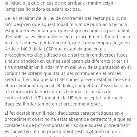
la licitació ja que en cas de no arribar al mínim exigit
l'empresa licitadora quedarà exclosa.
De la literalitat de la Llei de contractes del sector públic, no
se’n desprèn que aquest topall mínim de puntuació tècnica
estigui permès ni tampoc que estigui prohibit. La possibilitat
d’establir fases eliminatòries en el procediment d’adjudicació
ha estat admesa per la doctrina, que li dona empara legal en
l’article 146.3 de la LCSP que estableix que, en els
procediments d’adjudicació que s’articulin en diverses fases,
s’haurà d’indicar en quines s’aplicaran els diferents criteris i
s'ha d'establir un llindar mínim del 50% de la puntuació en el
conjunt de criteris qualitatius per continuar en el procés
selectiu. I encara que la LCSP només preveu establir fases en
el procediment negociat, el diàleg competitiu i l’associació per
a la innovació, la doctrina, els tribunals especials de
contractació i el Tribunal de la UE han acceptat l’aplicació
d’aquest llindar també en el procediment obert.
El fet d’establir un llindar d’aquestes característiques en el
procediment obert no ha estat absent de detractors ja que es
considera que pot comportar el risc que aquest procediment
es converteixi en un procediment restringit amb un únic