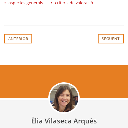
aspectes generals
criteris de valoració
ANTERIOR
SEGÜENT
Èlia Vilaseca Arquès