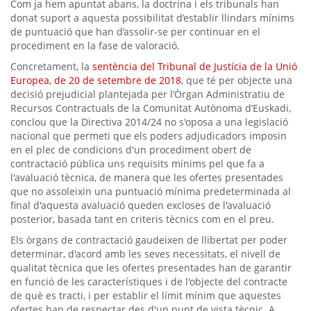
Com ja hem apuntat abans, la doctrina i els tribunals han
donat suport a aquesta possibilitat d’establir llindars mínims
de puntuació que han d’assolir-se per continuar en el
procediment en la fase de valoració.
Concretament, la
sentència del Tribunal de Justícia de la Unió
Europea, de 20 de setembre de 2018
, que té per objecte una
decisió prejudicial plantejada per l’Òrgan Administratiu de
Recursos Contractuals de la Comunitat Autònoma d’Euskadi,
conclou que la Directiva 2014/24 no s'oposa a una legislació
nacional que permeti que els poders adjudicadors imposin
en el plec de condicions d'un procediment obert de
contractació pública uns requisits mínims pel que fa a
l'avaluació tècnica, de manera que les ofertes presentades
que no assoleixin una puntuació mínima predeterminada al
final d'aquesta avaluació queden excloses de l'avaluació
posterior, basada tant en criteris tècnics com en el preu.
Els òrgans de contractació gaudeixen de llibertat per poder
determinar, d'acord amb les seves necessitats, el nivell de
qualitat tècnica que les ofertes presentades han de garantir
en funció de les característiques i de l'objecte del contracte
de què es tracti, i per establir el límit mínim que aquestes
ofertes han de respectar des d'un punt de vista tècnic. A