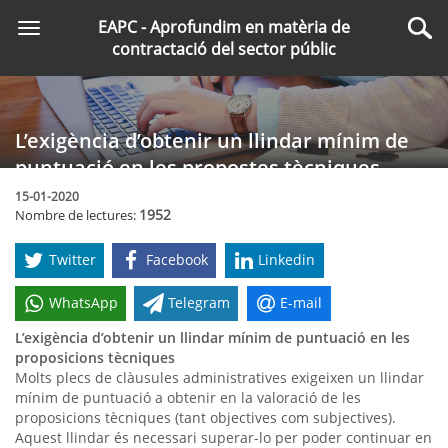
Saltar
EAPC - Aprofundim en matèria de
Toggle
al
Cer
contractació del sector públic
navigation
contingut
principal
L’exigència d’obtenir un llindar mínim de
puntuació en les propostes tècniques
15-01-2020
1952
Nombre de lectures:
Twitter
Facebook
Linkedin
WhatsApp
Telegram
E-mail
L’exigència d’obtenir un llindar mínim de puntuació en les
proposicions tècniques
Molts plecs de clàusules administratives exigeixen un llindar
mínim de puntuació a obtenir en la valoració de les
proposicions tècniques (tant objectives com subjectives).
Aquest llindar és necessari superar-lo per poder continuar en