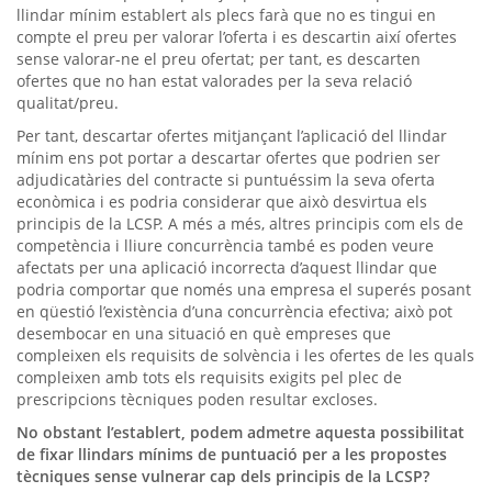
llindar mínim establert als plecs farà que no es tingui en
compte el preu per valorar l’oferta i es descartin així ofertes
sense valorar-ne el preu ofertat; per tant, es descarten
ofertes que no han estat valorades per la seva relació
qualitat/preu.
Per tant, descartar ofertes mitjançant l’aplicació del llindar
mínim ens pot portar a descartar ofertes que podrien ser
adjudicatàries del contracte si puntuéssim la seva oferta
econòmica i es podria considerar que això desvirtua els
principis de la LCSP. A més a més, altres principis com els de
competència i lliure concurrència també es poden veure
afectats per una aplicació incorrecta d’aquest llindar que
podria comportar que només una empresa el superés posant
en qüestió l’existència d’una concurrència efectiva; això pot
desembocar en una situació en què empreses que
compleixen els requisits de solvència i les ofertes de les quals
compleixen amb tots els requisits exigits pel plec de
prescripcions tècniques poden resultar excloses.
No obstant l’establert, podem admetre aquesta possibilitat
de fixar llindars mínims de puntuació per a les propostes
tècniques sense vulnerar cap dels principis de la LCSP?