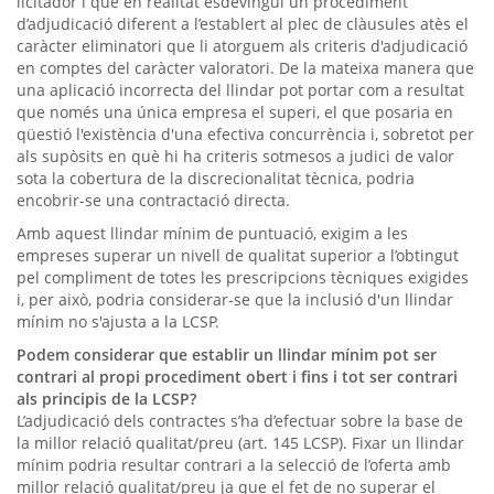
licitador i que en realitat esdevingui un procediment
d’adjudicació diferent a l’establert al plec de clàusules atès el
caràcter eliminatori que li atorguem als criteris d'adjudicació
en comptes del caràcter valoratori. De la mateixa manera que
una aplicació incorrecta del llindar pot portar com a resultat
que només una única empresa el superi, el que posaria en
qüestió l'existència d'una efectiva concurrència i, sobretot per
als supòsits en què hi ha criteris sotmesos a judici de valor
sota la cobertura de la discrecionalitat tècnica, podria
encobrir-se una contractació directa.
Amb aquest llindar mínim de puntuació, exigim a les
empreses superar un nivell de qualitat superior a l’obtingut
pel compliment de totes les prescripcions tècniques exigides
i, per això, podria considerar-se que la inclusió d'un llindar
mínim no s'ajusta a la LCSP.
Podem considerar que establir un llindar mínim pot ser
contrari al propi procediment obert i fins i tot ser contrari
als principis de la LCSP?
L’adjudicació dels contractes s’ha d’efectuar sobre la base de
la millor relació qualitat/preu (art. 145 LCSP). Fixar un llindar
mínim podria resultar contrari a la selecció de l’oferta amb
millor relació qualitat/preu ja que el fet de no superar el