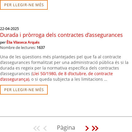
PER LLEGIR-NE MÉS
22-04-2025
Durada i pròrroga dels contractes d’assegurances
per
Èlia Vilaseca Arqués
Nombre de lectures:
1637
Una de les qüestions més plantejades pel que fa al contracte
d’assegurances formalitzat per una administració pública és si la
durada es regeix per la normativa específica dels contractes
d’assegurances (
Llei 50/1980, de 8 d’octubre, de contracte
d’assegurança)
, o si queda subjecta a les limitacions …
PER LLEGIR-NE MÉS
Pàgina
Vés
Vés
Vés
Vés