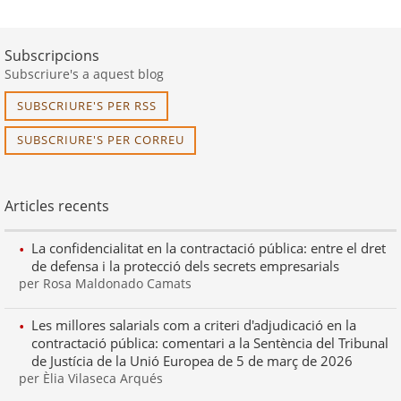
a
a
a
a
la
la
la
l'última
primera
pàgina
pàgina
pàgina
Subscripcions
pàgina
anterior
següent
Subscriure's a aquest blog
SUBSCRIURE'S PER RSS
SUBSCRIURE'S PER CORREU
Articles recents
La confidencialitat en la contractació pública: entre el dret
de defensa i la protecció dels secrets empresarials
per Rosa Maldonado Camats
Les millores salarials com a criteri d'adjudicació en la
contractació pública: comentari a la Sentència del Tribunal
de Justícia de la Unió Europea de 5 de març de 2026
per Èlia Vilaseca Arqués