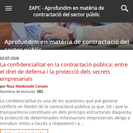
Saltar
EAPC - Aprofundim en matèria de
Toggle
al
Cer
contractació del sector públic
navigation
contingut
principal
Aprofundim en matèria de contractació del
sector públic
02-07-2026
La confidencialitat en la contractació pública: entre
el dret de defensa i la protecció dels secrets
empresarials
per
Rosa Maldonado Camats
Nombre de lectures:
582
La confidencialitat és una de les qüestions que pot generar
conflicte en l’àmbit de la contractació pública, ja que, tot i que la
transparència constitueix un dels principis estructurals d’aquesta,
la protecció de determinades informacions empresarials obliga a
introduir límits a l'accés a l'expedient i a …