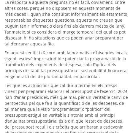
La resposta a aquesta pregunta no és fàcil, òbviament. Entre
altres coses, perquè no disposem en aquests moments de
més dades i, quan s'ha consultat informalment els estaments
responsables d’aquestes qüestions, aquests no creuen que
puguin tenir informació clara fins als darrers mesos de l’any.
Tanmateix, si es considera el marge temporal del qual es pot
disposar, hi ha situacions que es poden anar preparant per
tal d’encarar aquesta fita.
En aquest sentit, i d’acord amb la normativa d’hisendes locals
vigent, esdevé imprescindible potenciar la programació de la
tramitació dels expedients de despesa, sota l’òptica dels
principis d’estabilitat pressupostària i sostenibilitat financera,
en general, i del de plurianualitat, en particular.
I és que les actuacions que cal dur a terme en els mesos
vinent per preparar i elaborar el pressupost de l’exercici 2024
han d'anar presidides, més que mai, per un veritable canvi de
perspectiva pel que fa a la quantificació de les despeses, de
tal manera que la visió “programàtica” o “política” del
pressupost estigui en veritable sintonia amb el principi
d’anualitat pressupostària; és a dir, que l’estat de despeses
del pressupost reculli els crèdits que arribaran a esdevenir
obligacions reconegudes durant l’any, tal com estableix la