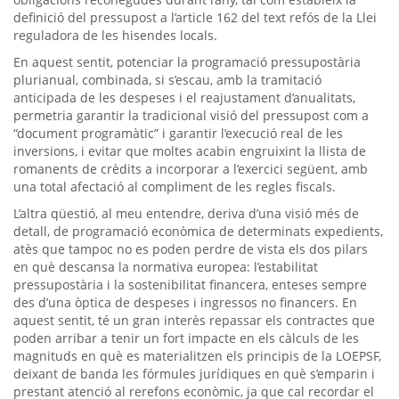
definició del pressupost a l’article 162 del text refós de la Llei
reguladora de les hisendes locals.
En aquest sentit, potenciar la programació pressupostària
plurianual, combinada, si s’escau, amb la tramitació
anticipada de les despeses i el reajustament d’anualitats,
permetria garantir la tradicional visió del pressupost com a
“document programàtic” i garantir l’execució real de les
inversions, i evitar que moltes acabin engruixint la llista de
romanents de crèdits a incorporar a l’exercici següent, amb
una total afectació al compliment de les regles fiscals.
L’altra qüestió, al meu entendre, deriva d’una visió més de
detall, de programació econòmica de determinats expedients,
atès que tampoc no es poden perdre de vista els dos pilars
en què descansa la normativa europea: l’estabilitat
pressupostària i la sostenibilitat financera, enteses sempre
des d’una òptica de despeses i ingressos no financers. En
aquest sentit, té un gran interès repassar els contractes que
poden arribar a tenir un fort impacte en els càlculs de les
magnituds en què es materialitzen els principis de la LOEPSF,
deixant de banda les fórmules jurídiques en què s’emparin i
prestant atenció al rerefons econòmic, ja que cal recordar el