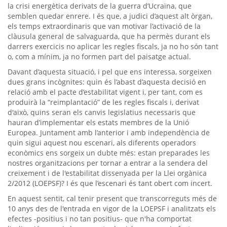
la crisi energètica derivats de la guerra d’Ucraïna, que
semblen quedar enrere. I és que, a judici d’aquest alt òrgan,
els temps extraordinaris que van motivar l’activació de la
clàusula general de salvaguarda, que ha permès durant els
darrers exercicis no aplicar les regles fiscals, ja no ho són tant
o, com a mínim, ja no formen part del paisatge actual.
Davant d’aquesta situació, i pel que ens interessa, sorgeixen
dues grans incògnites: quin és l’abast d’aquesta decisió en
relació amb el pacte d’estabilitat vigent i, per tant, com es
produirà la “reimplantació” de les regles fiscals i, derivat
d'això, quins seran els canvis legislatius necessaris que
hauran d’implementar els estats membres de la Unió
Europea. Juntament amb l’anterior i amb independència de
quin sigui aquest nou escenari, als diferents operadors
econòmics ens sorgeix un dubte més: estan preparades les
nostres organitzacions per tornar a entrar a la sendera del
creixement i de l'estabilitat dissenyada per la Llei orgànica
2/2012 (LOEPSF)? I és que l’escenari és tant obert com incert.
En aquest sentit, cal tenir present que transcorreguts més de
10 anys des de l'entrada en vigor de la LOEPSF i analitzats els
efectes -positius i no tan positius- que n'ha comportat