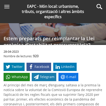
Saltar
EAPC - Món local: urbanisme,
Toggle
al
Cer
tributs, organització i altres àmbits
navigation
contingut
específics
principal
Estem preparats per reimplantar la Llei
orgànica d'estabilitat pressupostària?
28-04-2023
920
Nombre de lectures:
Twitter
Facebook
Linkedin
WhatsApp
Telegram
E-mail
Al principi del mes de març d’enguany, saltava a la premsa la
notícia sobre la voluntat de la Comissió Europea de reprendre
l’aplicació de les regles fiscals que va suprimir l’any 2020 per
pal·liar, primer, els efectes econòmics de la pandèmia del
coronavirus i, posteriorment, els dels primers compassos de