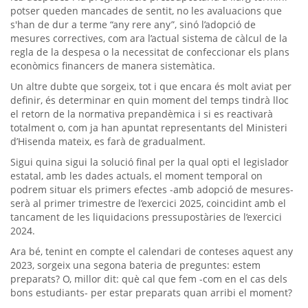
potser queden mancades de sentit, no les avaluacions que
s'han de dur a terme “any rere any”, sinó l’adopció de
mesures correctives, com ara l’actual sistema de càlcul de la
regla de la despesa o la necessitat de confeccionar els plans
econòmics financers de manera sistemàtica.
Un altre dubte que sorgeix, tot i que encara és molt aviat per
definir, és determinar en quin moment del temps tindrà lloc
el retorn de la normativa prepandèmica i si es reactivarà
totalment o, com ja han apuntat representants del Ministeri
d’Hisenda mateix, es farà de gradualment.
Sigui quina sigui la solució final per la qual opti el legislador
estatal, amb les dades actuals, el moment temporal on
podrem situar els primers efectes -amb adopció de mesures-
serà al primer trimestre de l’exercici 2025, coincidint amb el
tancament de les liquidacions pressupostàries de l’exercici
2024.
Ara bé, tenint en compte el calendari de conteses aquest any
2023, sorgeix una segona bateria de preguntes: estem
preparats? O, millor dit: què cal que fem -com en el cas dels
bons estudiants- per estar preparats quan arribi el moment?