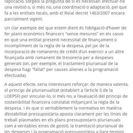
l’aplicació, sorgeix la pregunta de si és necessari efectuar-ne
una revisió o, si més no, una coordinació o adaptació, pel que
fa a les entitats locals, amb el Reial decret 1463/2007 encara
parcialment vigent.
Un clar exemple del que estem dient és l'obligació d’haver de
fer plans econòmics financers “sense mesures” en els casos
en què una entitat presenti necessitat de finançament o
incompliment de la regla de la despesa, pel joc de la
incorporació de romanents de crèdit d’un exercici a un altre
finançada amb romanent de tresoreria per a despeses
generals (on, per exemple, el tractament plurianual de la
despesa hagi “fallat” per causes alienes a la programació
efectuada).
A aquest efecte, seria interessant reforçar, de manera valenta,
el principi de plurianualitat (establert a l’article 5 de la
LOEPSF) per vincular-lo, si més no, a l’avaluació del principi de
sostenibilitat financera constatat mitjançant la regla de la
despesa. I és que si veritablement la normativa en matèria
d’estabilitat pressupostària aposta clarament per les línies de
treball plasmades en els plans pressupostaris plurianuals
com a veritables eines de gestió, la tramitació plurianual de
les despeses i la programació pressupostària a llarg termini