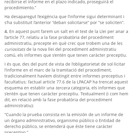
recibirse el informe en el plazo indicado, proseguirá el
procedimiento.”
Ha desaparegut l’exigència que l’informe sigui determinant i
s’ha substituït l’anterior “deban solicitarse” por “se soliciten”.
4.
En aquest punt farem un salt en el text de la Llei per anar a
l’article 77, relatiu a la fase probatòria del procediment
administratiu, precepte en què crec que trobem una de les
curiositats
de la nova llei del procediment administratiu
comú, els informes que s’entén que tenen caràcter preceptiu.
I és que, des del punt de vista de l’obligatorietat de sol·licitar
l’informe en el marc de la tramitació del procediment,
tradicionalment havíem distingit entre informes preceptius i
facultatius; l’actual article 77.6 de la LPACAP ha trencat aquest
esquema en establir una
tercera
categoria, els informes que
s’entén que tenen caràcter preceptiu. Textualment (i com hem
dit, en relació amb la fase probatòria del procediment
administratiu):
“Cuando la prueba consista en la emisión de un informe de
un órgano administrativo, organismo público o Entidad de
derecho público, se entenderá que éste tiene carácter
preceptivo.”