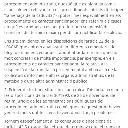
procediment administratiu, qüestió que es planteja com a
especialment rellevant en els procediments iniciats d’ofici (per
“l’amenaça de la caducitat”) i potser més especialment en els
procediments de caràcter sancionador; ens referim als casos
en què es produeix o es pot produir una suspensió del
transcurs del termini màxim per dictar i notificar la resolució.
Ens situem, doncs, en les disposicions de l’article 22 de la
LPACAP, que anirem analitzant en diferents comentaris del
blog; de moment, en aquest apunt abordarem una qüestió
molt concreta i de molta importància, per exemple, en els
procediments de caràcter sancionador: la relativa a la
suspensió de la tramitació procedimental amb ocasió de la
sol·licitud d’informes a altres òrgans administratius, de la
mateixa o d’una altra administració pública.
2.
Primer de tot i per situar-nos, una mica d’història; tornem a
les disposicions de la Llei 30/1992, de 26 de novembre, de
règim jurídic de les administracions públiques i del
procediment administratiu comú, que en aquest punt havien
generat molts dubtes i ens havien donat força problemes.
Tornem específicament a les conegudes disposicions de
l’article 42.5.c d’aquella llei, que determinava que el transcurs