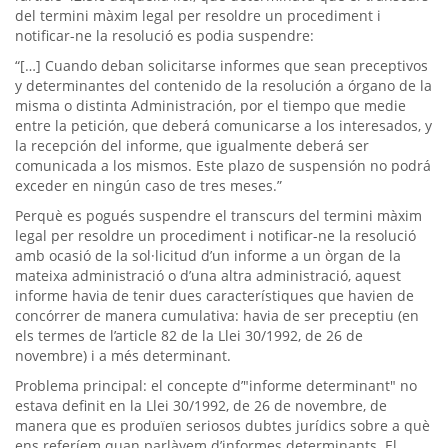
del termini màxim legal per resoldre un procediment i
notificar-ne la resolució es podia suspendre:
“[…] Cuando deban solicitarse informes que sean preceptivos
y determinantes del contenido de la resolución a órgano de la
misma o distinta Administración, por el tiempo que medie
entre la petición, que deberá comunicarse a los interesados, y
la recepción del informe, que igualmente deberá ser
comunicada a los mismos. Este plazo de suspensión no podrá
exceder en ningún caso de tres meses.”
Perquè es pogués suspendre el transcurs del termini màxim
legal per resoldre un procediment i notificar-ne la resolució
amb ocasió de la sol·licitud d’un informe a un òrgan de la
mateixa administració o d’una altra administració, aquest
informe havia de tenir dues característiques que havien de
concórrer de manera cumulativa: havia de ser preceptiu (en
els termes de l’article 82 de la Llei 30/1992, de 26 de
novembre) i a més determinant.
Problema principal: el concepte d’"informe determinant" no
estava definit en la Llei 30/1992, de 26 de novembre, de
manera que es produïen seriosos dubtes jurídics sobre a què
ens referíem quan parlàvem d’informes determinants. El