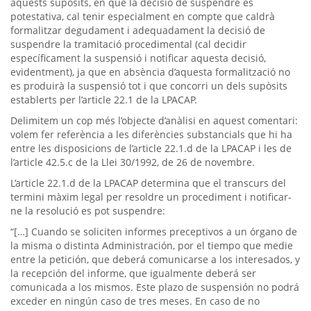
aquests supòsits, en què la decisió de suspendre és
potestativa, cal tenir especialment en compte que caldrà
formalitzar degudament i adequadament la decisió de
suspendre la tramitació procedimental (cal decidir
específicament la suspensió i notificar aquesta decisió,
evidentment), ja que en absència d’aquesta formalització no
es produirà la suspensió tot i que concorri un dels supòsits
establerts per l’article 22.1 de la LPACAP.
Delimitem un cop més l’objecte d’anàlisi en aquest comentari:
volem fer referència a les diferències substancials que hi ha
entre les disposicions de l’article 22.1.d de la LPACAP i les de
l’article 42.5.c de la Llei 30/1992, de 26 de novembre.
L’article 22.1.d de la LPACAP determina que el transcurs del
termini màxim legal per resoldre un procediment i notificar-
ne la resolució es pot suspendre:
“[…] Cuando se soliciten informes preceptivos a un órgano de
la misma o distinta Administración, por el tiempo que medie
entre la petición, que deberá comunicarse a los interesados, y
la recepción del informe, que igualmente deberá ser
comunicada a los mismos. Este plazo de suspensión no podrá
exceder en ningún caso de tres meses. En caso de no