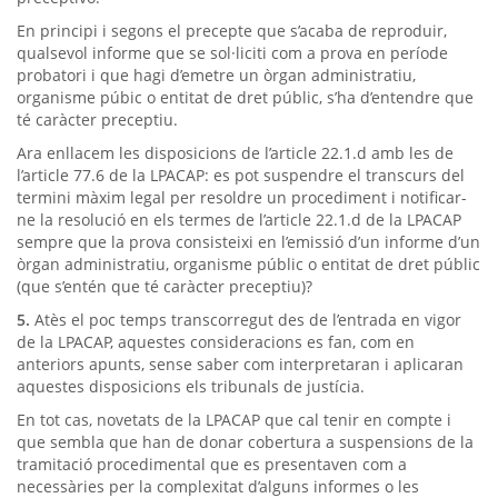
En principi i segons el precepte que s’acaba de reproduir,
qualsevol informe que se sol·liciti com a prova en període
probatori i que hagi d’emetre un òrgan administratiu,
organisme púbic o entitat de dret públic, s’ha d’entendre que
té caràcter preceptiu.
Ara enllacem les disposicions de l’article 22.1.d amb les de
l’article 77.6 de la LPACAP: es pot suspendre el transcurs del
termini màxim legal per resoldre un procediment i notificar-
ne la resolució en els termes de l’article 22.1.d de la LPACAP
sempre que la prova consisteixi en l’emissió d’un informe d’un
òrgan administratiu, organisme públic o entitat de dret públic
(que s’entén que té caràcter preceptiu)?
5.
Atès el poc temps transcorregut des de l’entrada en vigor
de la LPACAP, aquestes consideracions es fan, com en
anteriors apunts, sense saber com interpretaran i aplicaran
aquestes disposicions els tribunals de justícia.
En tot cas, novetats de la LPACAP que cal tenir en compte i
que sembla que han de donar cobertura a suspensions de la
tramitació procedimental que es presentaven com a
necessàries per la complexitat d’alguns informes o les