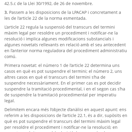
42.5.c de la Llei 30/1992, de 26 de novembre.
3.
Passem a les disposicions de la LPACAP i concretament a
les de l’article 22 de la norma esmentada.
L’article 22 regula la suspensió del transcurs del termini
màxim legal per resoldre un procediment i notificar-ne la
resolució i implica algunes modificacions substancials i
algunes novetats rellevants en relació amb el seu antecedent
en l’anterior norma reguladora del procediment administratiu
comú.
Primera novetat: el número 1 de l’article 22 determina uns
casos en què es pot suspendre el termini; el número 2, uns
altres casos en què el transcurs del termini s’ha de
suspendre necessàriament. En el primer cas es pot decidir
suspendre la tramitació procedimental, i en el segon cas s’ha
de suspendre la tramitació procedimental per imperatiu
legal.
Delimitem encara més l’objecte d’anàlisi en aquest apunt: ens
referim a les disposicions de l’article 22.1, és a dir, supòsits en
què es pot suspendre el transcurs del termini màxim legal
per resoldre el procediment i notificar-ne la resolució; en