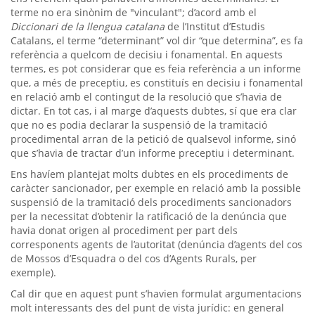
terme no era sinònim de "vinculant"; d’acord amb el
Diccionari de la llengua catalana
de l’Institut d’Estudis
Catalans, el terme “determinant” vol dir “que determina”, es fa
referència a quelcom de decisiu i fonamental. En aquests
termes, es pot considerar que es feia referència a un informe
que, a més de preceptiu, es constituís en decisiu i fonamental
en relació amb el contingut de la resolució que s’havia de
dictar. En tot cas, i al marge d’aquests dubtes, sí que era clar
que no es podia declarar la suspensió de la tramitació
procedimental arran de la petició de qualsevol informe, sinó
que s’havia de tractar d’un informe preceptiu i determinant.
Ens havíem plantejat molts dubtes en els procediments de
caràcter sancionador, per exemple en relació amb la possible
suspensió de la tramitació dels procediments sancionadors
per la necessitat d’obtenir la ratificació de la denúncia que
havia donat origen al procediment per part dels
corresponents agents de l’autoritat (denúncia d’agents del cos
de Mossos d’Esquadra o del cos d’Agents Rurals, per
exemple).
Cal dir que en aquest punt s’havien formulat argumentacions
molt interessants des del punt de vista jurídic: en general