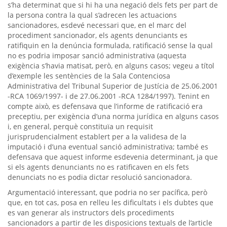
s’ha determinat que si hi ha una negació dels fets per part de
la persona contra la qual s’adrecen les actuacions
sancionadores, esdevé necessari que, en el marc del
procediment sancionador, els agents denunciants es
ratifiquin en la denúncia formulada, ratificació sense la qual
no es podria imposar sanció administrativa (aquesta
exigència s’havia matisat, però, en alguns casos; vegeu a títol
d’exemple les sentències de la Sala Contenciosa
Administrativa del Tribunal Superior de Justícia de 25.06.2001
-RCA 1069/1997- i de 27.06.2001 -RCA 1284/1997). Tenint en
compte això, es defensava que l’informe de ratificació era
preceptiu, per exigència d’una norma jurídica en alguns casos
i, en general, perquè constituïa un requisit
jurisprudencialment establert per a la validesa de la
imputació i d’una eventual sanció administrativa; també es
defensava que aquest informe esdevenia determinant, ja que
si els agents denunciants no es ratificaven en els fets
denunciats no es podia dictar resolució sancionadora.
Argumentació interessant, que podria no ser pacífica, però
que, en tot cas, posa en relleu les dificultats i els dubtes que
es van generar als instructors dels procediments
sancionadors a partir de les disposicions textuals de l’article