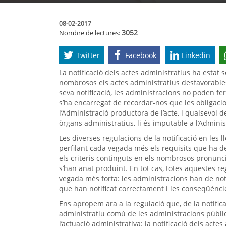
08-02-2017
3052
Nombre de lectures:
Twitter
Facebook
Linkedin
La notificació dels actes administratius ha estat
nombrosos els actes administratius desfavorables
seva notificació, les administracions no poden fer
s’ha encarregat de recordar-nos que les obligaci
l’Administració productora de l’acte, i qualsevol 
òrgans administratius, li és imputable a l’Admini
Les diverses regulacions de la notificació en les
perfilant cada vegada més els requisits que ha de 
els criteris continguts en els nombrosos pronunc
s’han anat produint. En tot cas, totes aquestes 
vegada més forta: les administracions han de noti
que han notificat correctament i les conseqüèncie
Ens apropem ara a la regulació que, de la notifica
administratiu comú de les administracions públiq
l’actuació administrativa: la notificació dels acte