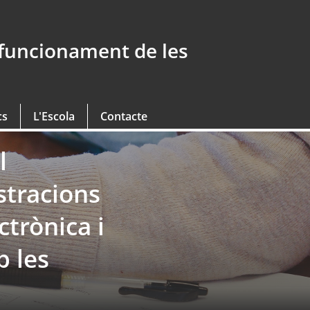
 funcionament de les
cs
L'Escola
Contacte
l
stracions
ctrònica i
b les