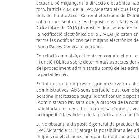
actuant, bé mitjançant la direcció electrònica ha
torn, l’article 43.4 de la LPACAP estableix que le
dels del Punt d’Accés General electrònic de l’Adm
cal tenir present que les disposicions relatives a
2 d’octubre de 2018 (disposició final setena de la
la notificació electrònica de la LPACAP ja estan 
terme les notificacions per mitjans electrònics d
Punt d’Accés General electrònic.
En relació amb això, cal tenir en compte el que es
i Funció Pública sobre determinats aspectes deriva
del procediment administratiu comú de les admini
l'apartat tercer.
En tot cas, cal tenir present que no serveix quals
administratives. Això sens perjudici que, com dispo
persona interessada pugui identificar un disposit
l’Administració l'avisarà que ja disposa de la notif
habilitada única. Ara bé, la tramesa d’aquest avís n
no impedirà la validesa de la pràctica de la notifi
3. No obstant la disposició general de practicar l
LPACAP (article 41.1) atorga la possibilitat a les 
mitjans no electrònics, bé quan la notificació e