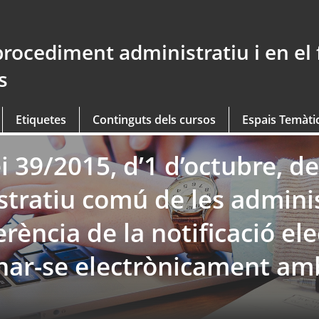
procediment administratiu i en el
s
Etiquetes
Continguts dels cursos
Espais Temàti
ei 39/2015, d’1 d’octubre, de
tratiu comú de les admini
erència de la notificació ele
ionar-se electrònicament am