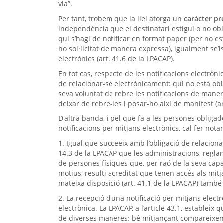
via”.
Per tant, trobem que la llei atorga un
caràcter pr
independència que el destinatari estigui o no obl
qui s’hagi de notificar en format paper (per no es
ho sol·licitat de manera expressa), igualment se’l
electrònics (art. 41.6 de la LPACAP).
En tot cas, respecte de les notificacions electròni
de relacionar-se electrònicament: qui no està obl
seva voluntat de rebre les notificacions de mane
deixar de rebre-les i posar-ho així de manifest (ar
D'altra banda, i pel que fa a les persones obligad
notificacions per mitjans electrònics, cal fer nota
1. Igual que succeeix amb l’obligació de relacionar
14.3 de la LPACAP que les administracions, regla
de persones físiques que, per raó de la seva capa
motius, resulti acreditat que tenen accés als mitja
mateixa disposició (art. 41.1 de la LPACAP) també 
2. La recepció d’una notificació per mitjans elec
electrònica. La LPACAP, a l’article 43.1, estableix
de diverses maneres: bé mitjançant compareixenç