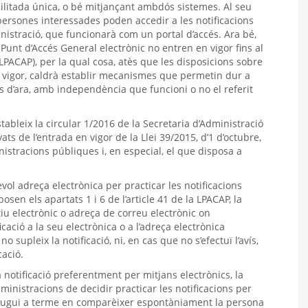
bilitada única, o bé mitjançant ambdós sistemes. Al seu
s persones interessades poden accedir a les notificacions
inistració, que funcionarà com un portal d’accés. Ara bé,
l Punt d’Accés General electrònic no entren en vigor fins al
 LPACAP), per la qual cosa, atès que les disposicions sobre
en vigor, caldrà establir mecanismes que permetin dur a
es d’ara, amb independència que funcioni o no el referit
tableix la circular 1/2016 de la Secretaria d’Administració
ts de l’entrada en vigor de la Llei 39/2015, d’1 d’octubre,
stracions públiques i, en especial, el que disposa a
evol adreça electrònica per practicar les notificacions
sen els apartats 1 i 6 de l’article 41 de la LPACAP, la
iu electrònic o adreça de correu electrònic on
icació a la seu electrònica o a l’adreça electrònica
o supleix la notificació, ni, en cas que no s’efectuï l’avís,
cació.
a notificació preferentment per mitjans electrònics, la
administracions de decidir practicar les notificacions per
s dugui a terme en comparèixer espontàniament la persona