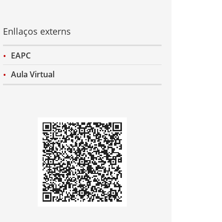
Enllaços externs
EAPC
Aula Virtual
Codi
QR