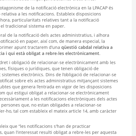
otagonisme de la notificació electrònica en la LPACAP és
 relativa a les notificacions. Estableix disposicions
hora, particularitats relatives tant a la notificació
 el tradicional sistema en paper.
al de la notificació dels actes administratius, i alhora
notificació en paper, així com, de manera especial, la
t primer apunt tractarem d’una
qüestió cabdal relativa a
cia i qui està obligat a rebre-les electrònicament
.
de dret i obligació de relacionar-se electrònicament amb les
es, físiques o jurídiques, que tenen obligació de
sistemes electrònics. Dins de l’obligació de relacionar-se
otificat sobre els actes administratius mitjançant sistemes
ubtes que genera l’entrada en vigor de les disposicions
hom qui estigui obligat a relacionar-se electrònicament
ecessàriament a les notificacions electròniques dels actes
s persones que, no estan obligades a relacionar-se
fer-ho, tal com estableix el mateix article 14, amb caràcter
bleix que “les notificacions s'han de practicar
s, quan l’interessat resulti obligat a rebre-les per aquesta