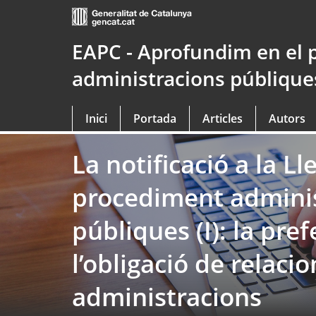
Saltar
al
contingut
EAPC - Aprofundim en el 
principal
administracions públique
Inici
Portada
Articles
Autors
La notificació a la Ll
procediment adminis
públiques (I): la pref
l’obligació de relac
administracions