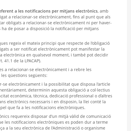
eferent a les notificacions per mitjans electrònics
, amb
igat a relacionar-se electrònicament, fins al punt que als
tar obligats a relacionar-se electrònicament ni per haver-
s ha de posar a disposició la notificació per mitjans
ques regeix el mateix principi que respecte de l’obligació
igats a ser notificat electrònicament pot manifestar la
ra electrònica en qualsevol moment, i també pot decidir
t. 41.1 de la LPACAP).
es a relacionar-se electrònicament i a rebre les
r les qüestions següents:
-se electrònicament i la possibilitat que disposa l’article
mentàriament, determinin aquesta obligació a col·lectius
citat econòmica, tècnica, dedicació professional o d’altres
ns electrònics necessaris i en disposin, la llei conté la
pel que fa a les notificacions electròniques.
trònics requereix disposar d’un mitjà vàlid de comunicació
 que les notificacions electròniques es poden dur a terme
a a la seu electrònica de l’Administració o organisme