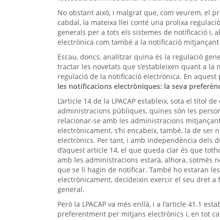
No obstant això, i malgrat que, com veurem, el pr
cabdal, la mateixa llei conté una prolixa regulació
generals per a tots els sistemes de notificació i, al
electrònica com també a la notificació mitjançant
Escau, doncs, analitzar quina és la regulació gener
tractar les novetats que s’estableixen quant a la 
regulació de la notificació electrònica. En aques
les notificacions electròniques: la seva preferèn
L’article 14 de la LPACAP estableix, sota el títol 
administracions públiques, quines són les person
relacionar-se amb les administracions mitjançant 
electrònicament, s’hi encabeix, també, la de ser n
electrònics. Per tant, i amb independència dels d
d’aquest article 14, el que queda clar és que tot
amb les administracions estarà, alhora, sotmès n
que se li hagin de notificar. També ho estaran le
electrònicament, decideixin exercir el seu dret a 
general.
Però la LPACAP va més enllà, i a l'article 41.1 esta
preferentment per mitjans electrònics i, en tot ca