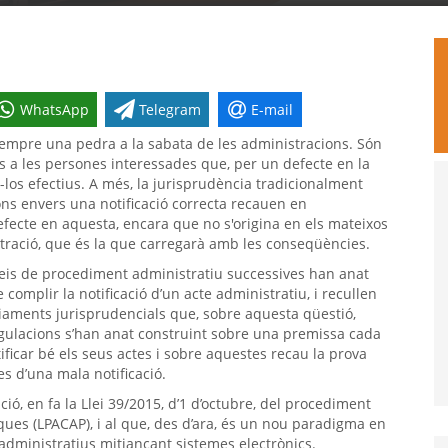
WhatsApp
Telegram
E-mail
 sempre una pedra a la sabata de les administracions. Són
 a les persones interessades que, per un defecte en la
-los efectius. A més, la jurisprudència tradicionalment
ons envers una notificació correcta recauen en
defecte en aquesta, encara que no s'origina en els mateixos
stració, que és la que carregarà amb les conseqüències.
 lleis de procediment administratiu successives han anat
complir la notificació d’un acte administratiu, i recullen
iaments jurisprudencials que, sobre aquesta qüestió,
regulacions s’han anat construint sobre una premissa cada
ficar bé els seus actes i sobre aquestes recau la prova
s d’una mala notificació.
ció, en fa la Llei 39/2015, d’1 d’octubre, del procediment
ues (LPACAP), i al que, des d’ara, és un nou paradigma en
s administratius mitjançant sistemes electrònics.