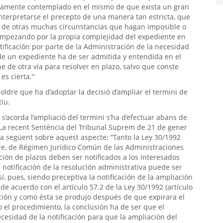
esamente contemplado en el mismo de que exista un gran
terpretarse el precepto de una manera tan estricta, que
a de otras muchas circunstancias que hagan imposible o
 empezando por la propia complejidad del expediente en
tificación por parte de la Administración de la necesidad
de un expediente ha de ser admitida y entendida en el
e de otra vía para resolver en plazo, salvo que conste
es cierta.”
ldre que ha d’adoptar la decisió d’ampliar el termini de
iu.
l s’acorda l’ampliació del termini s’ha d’efectuar abans de
. La recent Sentència del Tribunal Suprem de 21 de gener
na següent sobre aquest aspecte: “Tanto la Ley 30/1992
bre, de Régimen Jurídico Común de las Administraciones
ción de plazos deben ser notificados a los interesados
la notificación de la resolución administrativa puede ser
sí, pues, siendo preceptiva la notificación de la ampliación
 de acuerdo con el artículo 57.2 de la Ley 30/1992 (artículo
ación y como ésta se produjo después de que expirara el
 el procedimiento, la conclusión ha de ser que el
esidad de la notificación para que la ampliación del