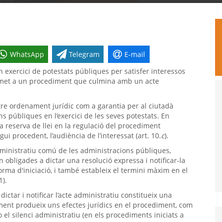
WhatsApp
Telegram
E-mail
 exercici de potestats públiques per satisfer interessos
sotmet a un procediment que culmina amb un acte
tre ordenament jurídic com a garantia per al ciutadà
s públiques en l’exercici de les seves potestats. En
la reserva de llei en la regulació del procediment
gui procedent, l’audiència de l’interessat (art. 10.
c
).
administratiu comú de les administracions públiques,
 obligades a dictar una resolució expressa i notificar-la
orma d'iniciació, i també estableix el termini màxim en el
1).
ictar i notificar l’acte administratiu constitueix una
iment produeix uns efectes jurídics en el procediment, com
 o el silenci administratiu (en els procediments iniciats a