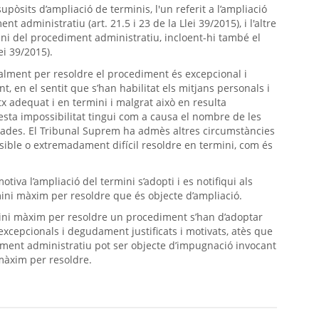
upòsits d’ampliació de terminis, l'un referit a l’ampliació
 administratiu (art. 21.5 i 23 de la Llei 39/2015), i l'altre
mini del procediment administratiu, incloent-hi també el
ei 39/2015).
alment per resoldre el procediment és excepcional i
, en el sentit que s’han habilitat els mitjans personals i
x adequat i en termini i malgrat això en resulta
sta impossibilitat tingui com a causa el nombre de les
ctades. El Tribunal Suprem ha admès altres circumstàncies
ssible o extremadament difícil resoldre en termini, com és
iva l’ampliació del termini s’adopti i es notifiqui als
rmini màxim per resoldre que és objecte d’ampliació.
mini màxim per resoldre un procediment s’han d’adoptar
xcepcionals i degudament justificats i motivats, atès que
diment administratiu pot ser objecte d’impugnació invocant
màxim per resoldre.