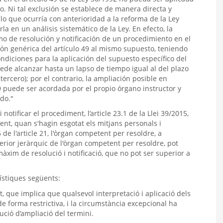
. Ni tal exclusión se establece de manera directa y
lo que ocurría con anterioridad a la reforma de la Ley
a en un análisis sistemático de la Ley. En efecto, la
mo de resolución y notificación de un procedimiento en el
sión genérica del artículo 49 al mismo supuesto, teniendo
ndiciones para la aplicación del supuesto específico del
uede alcanzar hasta un lapso de tiempo igual al del plazo
ercero); por el contrario, la ampliación posible en
49 puede ser acordada por el propio órgano instructor y
do."
notificar el procediment, l’article 23.1 de la Llei 39/2015,
ent, quan s'hagin esgotat els mitjans personals i
 de l'article 21, l'òrgan competent per resoldre, a
uperior jeràrquic de l'òrgan competent per resoldre, pot
xim de resolució i notificació, que no pot ser superior a
ístiques següents:
at, que implica que qualsevol interpretació i aplicació dels
de forma restrictiva, i la circumstància excepcional ha
lució d’ampliació del termini.