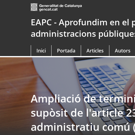
Saltar
al
contingut
EAPC - Aprofundim en el 
principal
administracions públique
Inici
Portada
Articles
Autors
Ampliació de termini
supòsit de l'article 
administratiu comú 