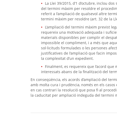
La Llei 39/2015, d’1 d’octubre, inclou dos s
del termini màxim per resoldre el procediment
referit a l’ampliació de qualsevol altre ter
termini màxim per resoldre (art. 32 de la Ll
L’ampliació del termini màxim previst leg
requereix una motivació adequada i suficient
materials disponibles per complir el despat
impossible el compliment, i a més que aque
sol·licituds formulades o les persones afe
justificatives de l’ampliació que facin impo
la complexitat d’un expedient.
Finalment, es requereix que l’acord que mot
interessats abans de la finalització del te
En conseqüència, els acords d’ampliació del ter
amb molta cura i prudència, només en els casos e
en cas contrari la resolució que posa fi al proce
la caducitat per ampliació indeguda del termini 