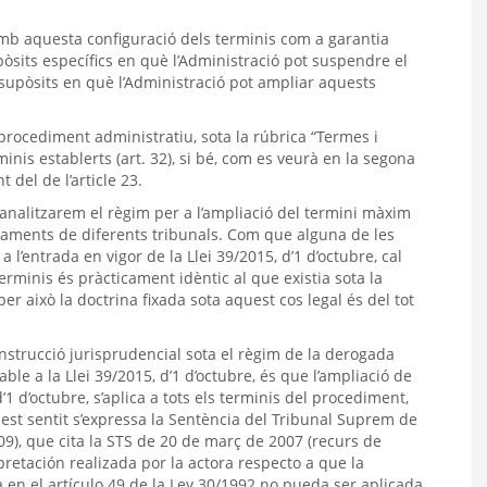
mb aquesta configuració dels terminis com a garantia
pòsits específics en què l’Administració pot suspendre el
s supòsits en què l’Administració pot ampliar aquests
e procediment administratiu, sota la rúbrica “Termes i
rminis establerts (art. 32), si bé, com es veurà en la segona
 del de l’article 23.
analitzarem el règim per a l’ampliació del termini màxim
iaments de diferents tribunals. Com que alguna de les
a l’entrada en vigor de la Llei 39/2015, d’1 d’octubre, cal
terminis és pràcticament idèntic al que existia sota la
er això la doctrina fixada sota aquest cos legal és del tot
nstrucció jurisprudencial sota el règim de la derogada
ble a la Llei 39/2015, d’1 d’octubre, és que l’ampliació de
 d’1 d’octubre, s’aplica a tots els terminis del procediment,
est sentit s’expressa la Sentència del Tribunal Suprem de
9), que cita la STS de 20 de març de 2007 (recurs de
retación realizada por la actora respecto a que la
en el artículo 49 de la Ley 30/1992 no pueda ser aplicada