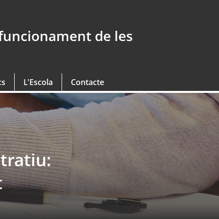
 funcionament de les
cs
L'Escola
Contacte
tratiu:
t