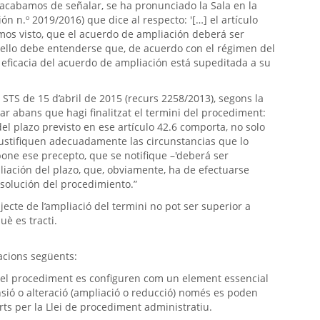
e acabamos de señalar, se ha pronunciado la Sala en la
ón n.º 2019/2016) que dice al respecto: '[…] el artículo
mos visto, que el acuerdo de ampliación deberá ser
r ello debe entenderse que, de acuerdo con el régimen del
 eficacia del acuerdo de ampliación está supeditada a su
 STS de 15 d’abril de 2015 (recurs 2258/2013), segons la
icar abans que hagi finalitzat el termini del procediment:
del plazo previsto en ese artículo 42.6 comporta, no solo
justifiquen adecuadamente las circunstancias que lo
ne ese precepto, que se notifique –'deberá ser
liación del plazo, que, obviamente, ha de efectuarse
esolución del procedimiento.”
ecte de l’ampliació del termini no pot ser superior a
uè es tracti.
acions següents:
dre el procediment es configuren com un element essencial
nsió o alteració (ampliació o reducció) només es poden
ts per la Llei de procediment administratiu.