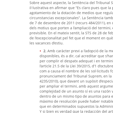
Sobre aquest aspecte, la Sentència del Tribunal 
il·lustrativa en afirmar que “Es claro pues que la
agotamiento de la dotación de medios que regula 
circunstancias excepcionales”. La Sentència també
de 7 de desembre de 2011 (recurs 484/2011), en 
dels motius que porten a l’ampliació del termini,
previsible. En el mateix sentit, la STS de 28 de f
de l’excepcionalitat pel fet que el moment en què
les vacances d’estiu.
2.
Amb caràcter previ a l’adopció de la me
disponibles, és a dir, cal acreditar que s’ha
per complir el despatx adequat i en termini
l’article 21.5 de la Llei 39/2015, d’1 d’octub
com a causa el nombre de les sol·licituds 
pronunciament del Tribunal Suprem, en la 
4235/2010), que davant un supòsit d’espec
per ampliar el termini, amb aquest argumen
complejidad de un asunto sí es una razón v
dentro de un mismo tipo de asuntos para el
máximo de resolución puede haber notables 
que en determinados supuestos la Administ
Y si bien es verdad que la redacción del ar