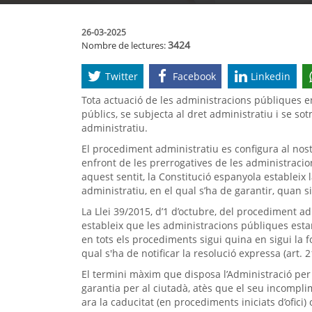
26-03-2025
3424
Nombre de lectures:
Twitter
Facebook
Linkedin
Tota actuació de les administracions públiques en
públics, se subjecta al dret administratiu i se 
administratiu.
El procediment administratiu es configura al nos
enfront de les prerrogatives de les administracion
aquest sentit, la Constitució espanyola estableix 
administratiu, en el qual s’ha de garantir, quan si
La Llei 39/2015, d’1 d’octubre, del procediment 
estableix que les administracions públiques estan
en tots els procediments sigui quina en sigui la f
qual s'ha de notificar la resolució expressa (art. 2
El termini màxim que disposa l’Administració per d
garantia per al ciutadà, atès que el seu incompl
ara la caducitat (en procediments iniciats d’ofici)