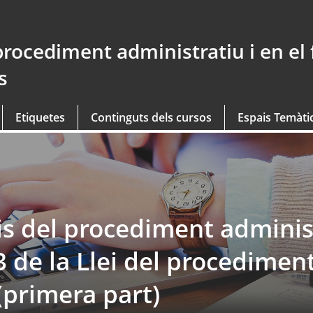
procediment administratiu i en el
s
Etiquetes
Continguts dels cursos
Espais Temàti
s del procediment adminis
23 de la Llei del procedimen
(primera part)