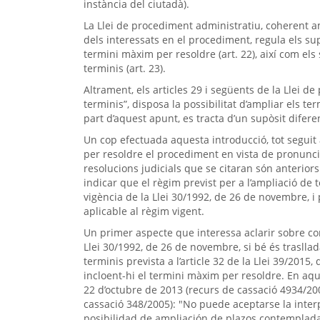
instància del ciutadà).
La Llei de procediment administratiu, coherent a
dels interessats en el procediment, regula els su
termini màxim per resoldre (art. 22), així com el
terminis (art. 23).
Altrament, els articles 29 i següents de la Llei d
terminis”, disposa la possibilitat d’ampliar els te
part d’aquest apunt, es tracta d’un supòsit diferent
Un cop efectuada aquesta introducció, tot seguit 
per resoldre el procediment en vista de pronunc
resolucions judicials que se citaran són anteriors 
indicar que el règim previst per a l’ampliació de 
vigència de la Llei 30/1992, de 26 de novembre, i p
aplicable al règim vigent.
Un primer aspecte que interessa aclarir sobre co
Llei 30/1992, de 26 de novembre, si bé és trasllada
terminis prevista a l’article 32 de la Llei 39/2015,
incloent-hi el termini màxim per resoldre. En aqu
22 d’octubre de 2013 (recurs de cassació 4934/200
cassació 348/2005): "No puede aceptarse la interp
posibilidad de ampliación de plazos contemplada 