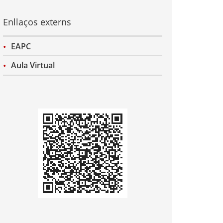
Enllaços externs
EAPC
Aula Virtual
Codi
QR