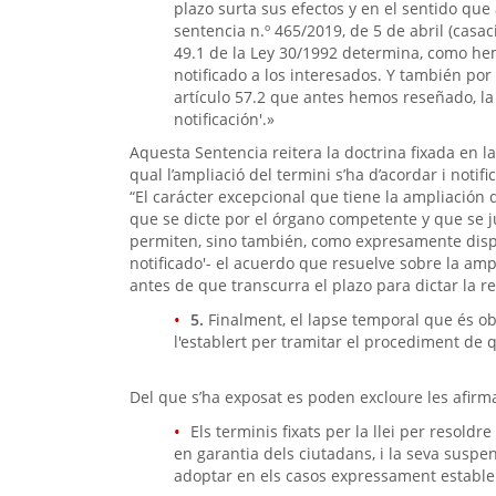
plazo surta sus efectos y en el sentido qu
sentencia n.º 465/2019, de 5 de abril (casaci
49.1 de la Ley 30/1992 determina, como he
notificado a los interesados. Y también po
artículo 57.2 que antes hemos reseñado, la
notificación'.»
Aquesta Sentencia reitera la doctrina fixada en la
qual l’ampliació del termini s’ha d’acordar i notif
“El carácter excepcional que tiene la ampliación 
que se dicte por el órgano competente y que se 
permiten, sino también, como expresamente dispo
notificado'- el acuerdo que resuelve sobre la amp
antes de que transcurra el plazo para dictar la r
5.
Finalment, el lapse temporal que és obj
l'establert per tramitar el procediment de q
Del que s’ha exposat es poden excloure les afirm
Els terminis fixats per la llei per resol
en garantia dels ciutadans, i la seva suspe
adoptar en els casos expressament establer