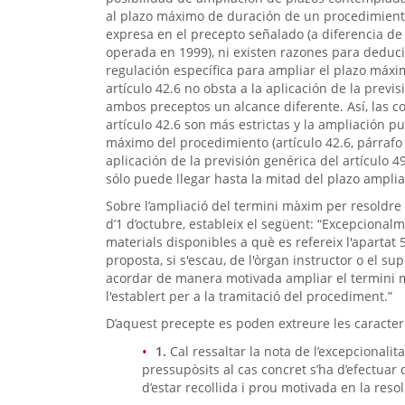
al plazo máximo de duración de un procedimiento
expresa en el precepto señalado (a diferencia de 
operada en 1999), ni existen razones para deducirl
regulación específica para ampliar el plazo máxi
artículo 42.6 no obsta a la aplicación de la previ
ambos preceptos un alcance diferente. Así, las co
artículo 42.6 son más estrictas y la ampliación p
máximo del procedimiento (artículo 42.6, párrafo t
aplicación de la previsión genérica del artículo 
sólo puede llegar hasta la mitad del plazo amplia
Sobre l’ampliació del termini màxim per resoldre i 
d’1 d’octubre, estableix el següent: “Excepcionalm
materials disponibles a què es refereix l'apartat 5
proposta, si s'escau, de l'òrgan instructor o el s
acordar de manera motivada ampliar el termini mà
l'establert per a la tramitació del procediment.”
D’aquest precepte es poden extreure les caracter
1.
Cal ressaltar la nota de l’excepcionalit
pressupòsits al cas concret s’ha d’efectuar 
d’estar recollida i prou motivada en la reso