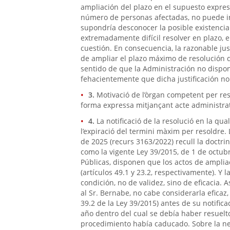
ampliación del plazo en el supuesto expr
número de personas afectadas, no puede in
supondría desconocer la posible existenci
extremadamente difícil resolver en plazo,
cuestión. En consecuencia, la razonable jus
de ampliar el plazo máximo de resolución 
sentido de que la Administración no dispon
fehacientemente que dicha justificación no 
3.
Motivació de l’òrgan competent per reso
forma expressa mitjançant acte administrat
4.
La notificació de la resolució en la qua
l’expiració del termini màxim per resoldre
de 2025 (recurs 3163/2022) recull la doctri
como la vigente Ley 39/2015, de 1 de octu
Públicas, disponen que los actos de amplia
(artículos 49.1 y 23.2, respectivamente). Y 
condición, no de validez, sino de eficacia. A
al Sr. Bernabe, no cabe considerarla eficaz,
39.2 de la Ley 39/2015) antes de su notific
año dentro del cual se debía haber resuelto
procedimiento había caducado. Sobre la nec