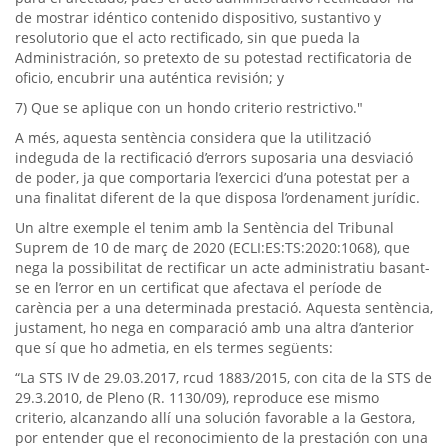
de mostrar idéntico contenido dispositivo, sustantivo y
resolutorio que el acto rectificado, sin que pueda la
Administración, so pretexto de su potestad rectificatoria de
oficio, encubrir una auténtica revisión; y
7) Que se aplique con un hondo criterio restrictivo."
A més, aquesta sentència considera que la utilització
indeguda de la rectificació d’errors suposaria una desviació
de poder, ja que comportaria l’exercici d’una potestat per a
una finalitat diferent de la que disposa l’ordenament jurídic.
Un altre exemple el tenim amb la Sentència del Tribunal
Suprem de 10 de març de 2020 (ECLI:ES:TS:2020:1068), que
nega la possibilitat de rectificar un acte administratiu basant-
se en l’error en un certificat que afectava el període de
carència per a una determinada prestació. Aquesta sentència,
justament, ho nega en comparació amb una altra d’anterior
que sí que ho admetia, en els termes següents:
“La STS IV de 29.03.2017, rcud 1883/2015, con cita de la STS de
29.3.2010, de Pleno (R. 1130/09), reproduce ese mismo
criterio, alcanzando allí una solución favorable a la Gestora,
por entender que el reconocimiento de la prestación con una