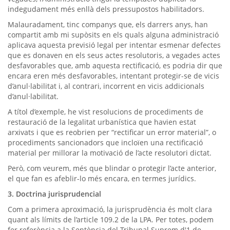
indegudament més enllà dels pressupostos habilitadors.
Malauradament, tinc companys que, els darrers anys, han
compartit amb mi supòsits en els quals alguna administració
aplicava aquesta previsió legal per intentar esmenar defectes
que es donaven en els seus actes resolutoris, a vegades actes
desfavorables que, amb aquesta rectificació, es podria dir que
encara eren més desfavorables, intentant protegir-se de vicis
d’anul·labilitat i, al contrari, incorrent en vicis addicionals
d’anul·labilitat.
A títol d’exemple, he vist resolucions de procediments de
restauració de la legalitat urbanística que havien estat
arxivats i que es reobrien per “rectificar un error material”, o
procediments sancionadors que incloïen una rectificació
material per millorar la motivació de l’acte resolutori dictat.
Però, com veurem, més que blindar o protegir l’acte anterior,
el que fan es afeblir-lo més encara, en termes jurídics.
3. Doctrina jurisprudencial
Com a primera aproximació, la jurisprudència és molt clara
quant als límits de l’article 109.2 de la LPA. Per totes, podem
fer referència a la Sentència del Tribunal Suprem d'1 de