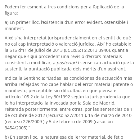
Podem fer esment a tres condicions per a l’aplicació de la
figura:
a) En primer lloc, l’existència d’un error evident, ostensible i
manifest.
Això s’ha interpretat jurisprudencialment en el sentit de què
no cal cap interpretació o valoració jurídica. Així ho estableix
la STS d'11 de juliol de 2013 (ECLI:ES:TS:2013:3940), quant a
negar que sigui procedent una revisió d’errors materials
consistent a modificar,
a posteriori
i sense cap actuació que la
sustenti, la puntuació publicada dels mèrits d’un aspirant.
Indica la Sentència: “Dadas las condiciones de actuación más
arriba reflejadas "no cabe hablar del error material patente o
manifiesto, perceptible sin dificultad, en que piensa el
artículo 105.2 de la Ley 30/1992 según la jurisprudencia que
lo ha interpretado, la invocada por la Sala de Madrid,
reiterada posteriormente, entre otras, por las sentencias de 1
de octubre de 2012 (recurso 527/2011 ), 15 de marzo de 2010
(recurso 226/2009 ) y 5 de febrero de 2009 (casación
3454/2005).”
b) En segon lloc, la naturalesa de l’error material, de fet o