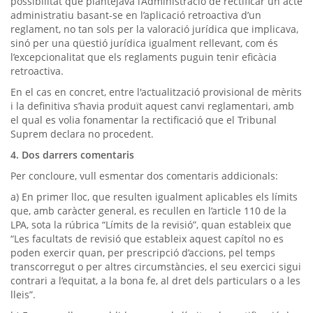
possibilitat que plantejava l’Administració de rectificar un acte
administratiu basant-se en l’aplicació retroactiva d’un
reglament, no tan sols per la valoració jurídica que implicava,
sinó per una qüestió jurídica igualment rellevant, com és
l’excepcionalitat que els reglaments puguin tenir eficàcia
retroactiva.
En el cas en concret, entre l'actualització provisional de mèrits
i la definitiva s’havia produït aquest canvi reglamentari, amb
el qual es volia fonamentar la rectificació que el Tribunal
Suprem declara no procedent.
4. Dos darrers comentaris
Per concloure, vull esmentar dos comentaris addicionals:
a) En primer lloc, que resulten igualment aplicables els límits
que, amb caràcter general, es recullen en l’article 110 de la
LPA, sota la rúbrica “Límits de la revisió”, quan estableix que
“Les facultats de revisió que estableix aquest capítol no es
poden exercir quan, per prescripció d’accions, pel temps
transcorregut o per altres circumstàncies, el seu exercici sigui
contrari a l’equitat, a la bona fe, al dret dels particulars o a les
lleis”.