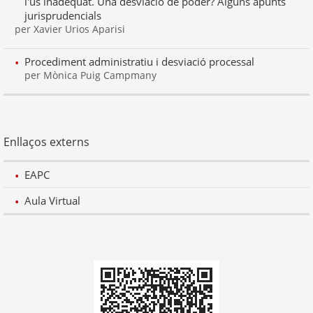
l'ús inadequat. Una desviació de poder? Alguns apunts
jurisprudencials
per Xavier Urios Aparisi
Procediment administratiu i desviació processal
per Mònica Puig Campmany
Enllaços externs
EAPC
Aula Virtual
Codi
QR