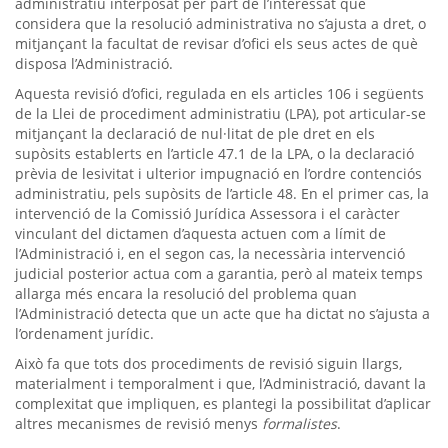
administratiu interposat per part de l’interessat que
considera que la resolució administrativa no s’ajusta a dret, o
mitjançant la facultat de revisar d’ofici els seus actes de què
disposa l’Administració.
Aquesta revisió d’ofici, regulada en els articles 106 i següents
de la Llei de procediment administratiu (LPA), pot articular-se
mitjançant la declaració de nul·litat de ple dret en els
supòsits establerts en l’article 47.1 de la LPA, o la declaració
prèvia de lesivitat i ulterior impugnació en l’ordre contenciós
administratiu, pels supòsits de l’article 48. En el primer cas, la
intervenció de la Comissió Jurídica Assessora i el caràcter
vinculant del dictamen d’aquesta actuen com a límit de
l’Administració i, en el segon cas, la necessària intervenció
judicial posterior actua com a garantia, però al mateix temps
allarga més encara la resolució del problema quan
l’Administració detecta que un acte que ha dictat no s’ajusta a
l’ordenament jurídic.
Això fa que tots dos procediments de revisió siguin llargs,
materialment i temporalment i que, l’Administració, davant la
complexitat que impliquen, es plantegi la possibilitat d’aplicar
altres mecanismes de revisió menys
formalistes
.