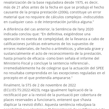
revalorización de la base reguladora desde 1975, es decir,
más de 21 años antes de la fecha en que se produjo el hecho
causante de la propia prestación (2006), constituye un error
material que no requiere de cálculos complejos -indiscutidos
en cualquier caso- o de interpretación jurídica alguna.”
A diferència del cas anterior, la Sentència de l’any 2020
indicada conclou que: “En definitiva, exigiéndose una
operación no exenta de complejidad, de la llevanza a cabo de
calificaciones jurídicas extramuros de los supuestos de
errores materiales, de hecho o aritméticos, y alterada grave y
sustancialmente el acto de reconocimiento de la prestación,
hasta privarlo de eficacia -como bien señala el informe del
Ministerio Fiscal y concluye la sentencia referencial-,
irremediablemente ha de colegirse que la actuación del SPEE
no resultaba comprendida en las excepciones reguladas en el
precepto en el que pretendía ampararse.”
Finalment, la STS de 2 de novembre de 2022
(ECLI:ES:TS:2022:4023), nega igualment l’aplicació de la
rectificació per a la revisió de la puntuació per cobertura de
places reservades a funcionaris, entenent que s’havia
d’aplicar la revisió d’ofici. Aquesta sentència rebutjava la