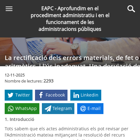
Saltar
EAPC - Aprofundim en el
Toggle
al
Cer
procediment administratiu i en el
navigation
contingut
funcionament de les
principal
administracions públiques
La rectificació dels errors materials, de fet o
aritmètics, i l'ús inadequat. Una desviació d
poder? Alguns apunts jurisprudencials
12-11-2025
2293
Nombre de lectures:
Twitter
Facebook
Linkedin
WhatsApp
Telegram
E-mail
1. Introducció
Tots sabem que els actes administratius els pot revisar per
l'Administració mateixa mitjançant la resolució del recurs