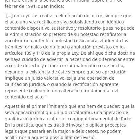
febrer de 1991, quan indica:
“[…] en cuyo caso cabe la eliminación del error, siempre que
el acto una vez rectificado siga subsistiendo con idéntico
contenido dispositivo, sustantivo y resolutorio, pues no puede
la Administración so pretexto de su potestad rectificatoria
encubrir una auténtica potestad revocadora, eludiendo los
trámites formales de nulidad o anulación previstos en los
artículos 109 y 110 de la propia Ley. De ahí que dicha doctrina
se haya cuidado de advertir la necesidad de diferenciar entre
error de derecho y el mero error matemático o de hecho,
negando la existencia de éste siempre que su apreciación
implique un juicio valorativo, exija una operación de
calificación jurídica, o cuando la rectificación aparente
represente realmente una alteración fundamental del
contenido del acto.”
Aquest és el primer límit amb què ens hem de quedar: que la
seva aplicació impliqui un judici valoratiu, una operació de
qualificació jurídica o alteri el contingut fonamental de l’acte.
En la pràctica, quan es tracti d’invocar o aplicar preceptes
legals (que passarà en la majoria dels casos), no podem
acollir-nos a aquesta possibilitat de revisió.