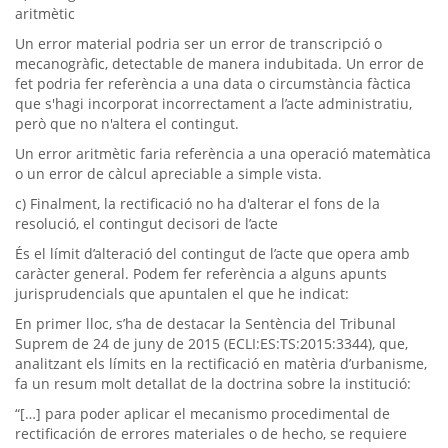
aritmètic
Un error material podria ser un error de transcripció o
mecanogràfic, detectable de manera indubitada. Un error de
fet podria fer referència a una data o circumstància fàctica
que s'hagi incorporat incorrectament a l’acte administratiu,
però que no n'altera el contingut.
Un error aritmètic faria referència a una operació matemàtica
o un error de càlcul apreciable a simple vista.
c) Finalment, la rectificació no ha d'alterar el fons de la
resolució, el contingut decisori de l’acte
És el límit d’alteració del contingut de l’acte que opera amb
caràcter general. Podem fer referència a alguns apunts
jurisprudencials que apuntalen el que he indicat:
En primer lloc, s’ha de destacar la Sentència del Tribunal
Suprem de 24 de juny de 2015 (ECLI:ES:TS:2015:3344), que,
analitzant els límits en la rectificació en matèria d’urbanisme,
fa un resum molt detallat de la doctrina sobre la institució:
“[…] para poder aplicar el mecanismo procedimental de
rectificación de errores materiales o de hecho, se requiere