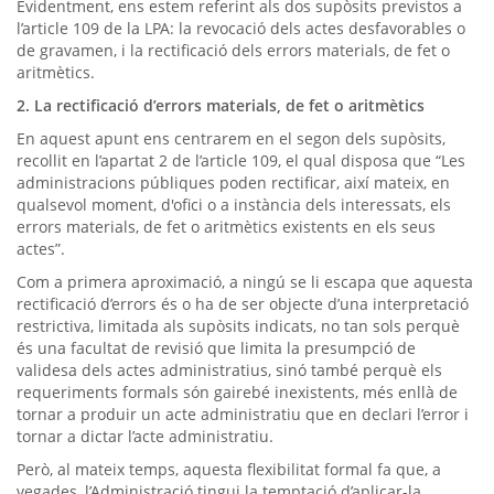
Evidentment, ens estem referint als dos supòsits previstos a
l’article 109 de la LPA: la revocació dels actes desfavorables o
de gravamen, i la rectificació dels errors materials, de fet o
aritmètics.
2. La rectificació d’errors materials, de fet o aritmètics
En aquest apunt ens centrarem en el segon dels supòsits,
recollit en l’apartat 2 de l’article 109, el qual disposa que “Les
administracions públiques poden rectificar, així mateix, en
qualsevol moment, d'ofici o a instància dels interessats, els
errors materials, de fet o aritmètics existents en els seus
actes”.
Com a primera aproximació, a ningú se li escapa que aquesta
rectificació d’errors és o ha de ser objecte d’una interpretació
restrictiva, limitada als supòsits indicats, no tan sols perquè
és una facultat de revisió que limita la presumpció de
validesa dels actes administratius, sinó també perquè els
requeriments formals són gairebé inexistents, més enllà de
tornar a produir un acte administratiu que en declari l’error i
tornar a dictar l’acte administratiu.
Però, al mateix temps, aquesta flexibilitat formal fa que, a
vegades, l’Administració tingui la temptació d’aplicar-la