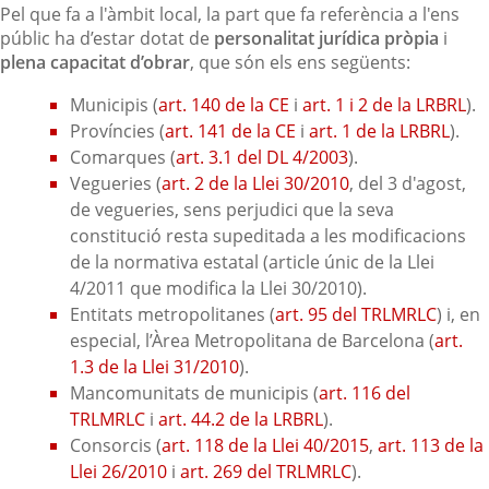
Pel que fa a l'àmbit local, la part que fa referència a l'ens
públic ha d’estar dotat de
personalitat jurídica pròpia
i
plena capacitat d’obrar
, que són els ens següents:
Municipis (
art. 140 de la CE
i
art. 1 i 2 de la LRBRL
).
Províncies (
art. 141 de la CE
i
art. 1 de la LRBRL
).
Comarques (
art. 3.1 del DL 4/2003
).
Vegueries (
art. 2 de la Llei 30/2010
, del 3 d'agost,
de vegueries, sens perjudici que la seva
constitució resta supeditada a les modificacions
de la normativa estatal (article únic de la Llei
4/2011 que modifica la Llei 30/2010).
Entitats metropolitanes (
art. 95 del TRLMRLC
) i, en
especial, l’Àrea Metropolitana de Barcelona (
art.
1.3 de la Llei 31/2010
).
Mancomunitats de municipis (
art. 116 del
TRLMRLC
i
art. 44.2 de la LRBRL
).
Consorcis (
art. 118 de la Llei 40/2015
,
art. 113 de la
Llei 26/2010
i
art. 269 del TRLMRLC
).