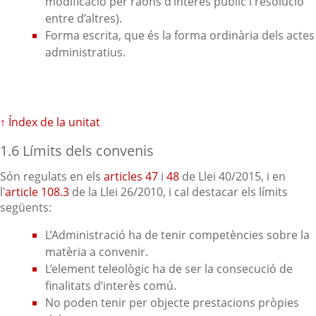
modificació per raons d’interès públic i resolució
entre d’altres).
Forma escrita, que és la forma ordinària dels actes
administratius.
↑ Índex de la unitat
1.6 Límits dels convenis
Són regulats en els
articles 47
i
48
de Llei 40/2015, i en
l'
article 108.3
de la Llei 26/2010, i cal destacar els límits
següents:
L’Administració ha de tenir competències sobre la
matèria a convenir.
L’element teleològic ha de ser la consecució de
finalitats d’interès comú.
No poden tenir per objecte prestacions pròpies