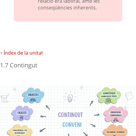
relació era laboral, amb les
conseqüències inherents.
↑ Índex de la unitat
1.7 Contingut