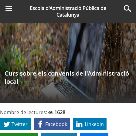
Saltar
Escola d'Administració Pública de
Toggle
al
Cer
Catalunya
navigation
contingut
principal
Curs sobre els convenis de l'Administració
local
Nombre de lectures:
1628
Twitter
Facebook
Linkedin