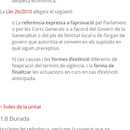
despesa econòmica.
La
Llei 26/2010
afegeix el següent:
i) La
referència expressa a l’aprovació
pel Parlament
o per les Corts Generals o a l’acord del Govern de la
Generalitat o del ple de l’entitat local o de l’òrgan de
govern que autoritza el conveni en els supòsits en
què siguin preceptius.
h) Les causes i les
formes d’extinció
diferents de
l’expiració del termini de vigència, i la
forma de
finalitzar
les actuacions en curs en cas d’extinció
anticipada.
↑ Índex de la unitat
1.8 Durada
Ja n'hem fet referència, però per la novetat que va