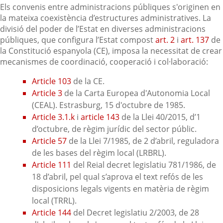
Els convenis entre administracions públiques s'originen en
la mateixa coexistència d’estructures administratives. La
divisió del poder de l’Estat en diverses administracions
públiques, que configura l’Estat compost
art. 2
i
art. 137
de
la Constitució espanyola (CE), imposa la necessitat de crear
mecanismes de coordinació, cooperació i col·laboració:
Article 103
de la CE.
Article 3
de la Carta Europea d'Autonomia Local
(CEAL). Estrasburg, 15 d'octubre de 1985.
Article 3.1.k
i
article 143
de la Llei 40/2015, d’1
d’octubre, de règim jurídic del sector públic.
Article 57
de la Llei 7/1985, de 2 d’abril, reguladora
de les bases del règim local (LRBRL).
Article 111
del Reial decret legislatiu 781/1986, de
18 d’abril, pel qual s’aprova el text refós de les
disposicions legals vigents en matèria de règim
local (TRRL).
Article 144
del Decret legislatiu 2/2003, de 28