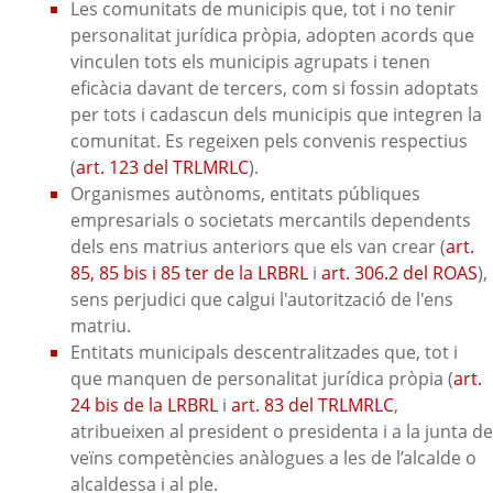
Les comunitats de municipis que, tot i no tenir
personalitat jurídica pròpia, adopten acords que
vinculen tots els municipis agrupats i tenen
eficàcia davant de tercers, com si fossin adoptats
per tots i cadascun dels municipis que integren la
comunitat. Es regeixen pels convenis respectius
(
art. 123 del TRLMRLC
).
Organismes autònoms, entitats públiques
empresarials o societats mercantils dependents
dels ens matrius anteriors que els van crear (
art.
85, 85 bis i 85 ter de la LRBRL
i
art. 306.2 del ROAS
),
sens perjudici que calgui l'autorització de l'ens
matriu.
Entitats municipals descentralitzades que, tot i
que manquen de personalitat jurídica pròpia (
art.
24 bis de la LRBRL
i
art. 83 del TRLMRLC
,
atribueixen al president o presidenta i a la junta de
veïns competències anàlogues a les de l’alcalde o
alcaldessa i al ple.