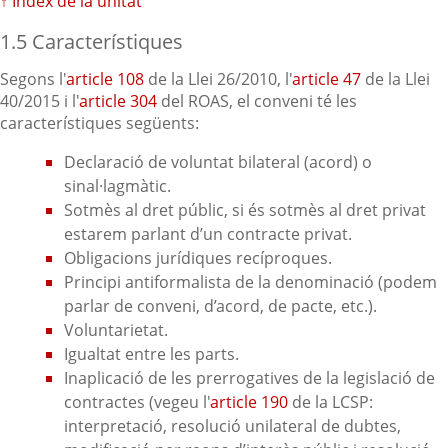
↑ Índex de la unitat
1.5 Característiques
Segons l'
article 108
de la Llei 26/2010, l'
article 47
de la Llei
40/2015 i l'
article 304
del ROAS, el conveni té les
característiques següents:
Declaració de voluntat bilateral (acord) o
sinal·lagmàtic.
Sotmès al dret públic, si és sotmès al dret privat
estarem parlant d’un contracte privat.
Obligacions jurídiques recíproques.
Principi antiformalista de la denominació (podem
parlar de conveni, d’acord, de pacte, etc.).
Voluntarietat.
Igualtat entre les parts.
Inaplicació de les prerrogatives de la legislació de
contractes (vegeu l'
article 190
de la LCSP:
interpretació, resolució unilateral de dubtes,