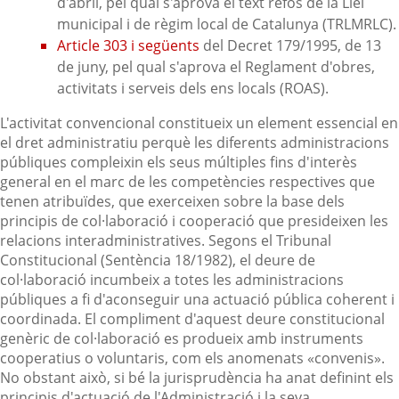
d'abril, pel qual s'aprova el text refós de la Llei
municipal i de règim local de Catalunya (TRLMRLC).
Article 303 i següents
del Decret 179/1995, de 13
de juny, pel qual s'aprova el Reglament d'obres,
activitats i serveis dels ens locals (ROAS).
L'activitat convencional constitueix un element essencial en
el dret administratiu perquè les diferents administracions
públiques compleixin els seus múltiples fins d'interès
general en el marc de les competències respectives que
tenen atribuïdes, que exerceixen sobre la base dels
principis de col·laboració i cooperació que presideixen les
relacions interadministratives. Segons el Tribunal
Constitucional (Sentència 18/1982), el deure de
col·laboració incumbeix a totes les administracions
públiques a fi d'aconseguir una actuació pública coherent i
coordinada. El compliment d'aquest deure constitucional
genèric de col·laboració es produeix amb instruments
cooperatius o voluntaris, com els anomenats «convenis».
No obstant això, si bé la jurisprudència ha anat definint els
principis d'actuació de l'Administració i la seva