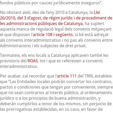
fondos públicos por cauces jurídicamente inseguros”.
No obstant això, des de l’any 2010 a Catalunya, la
Llei
26/2010, del 3 d'agost, de règim jurídic i de procediment de
les administracions públiques de Catalunya
, ha suplert
aquesta manca de regulació legal dels convenis mitjançant
el que disposen l'
article 108 i següents
, si bé està adreçat
als convenis interadministratius i no pas als convenis entre
Administracions i els subjectes de dret privat.
Tanmateix, els ens locals a Catalunya aplicaven també les
previsions del
ROAS
, tot i que es refereixen a convenis
interadministratius.
Per acabar, cal recordar que l'
article 111
del TRRL estableix
que “Las Entidades locales podrán concertar los contratos,
pactos o condiciones que tengan por conveniente, siempre
que no sean contrarios al interés público, al ordenamiento
jurídico o a los principios de buena administración, y
deberán cumplirlos a tenor de los mismos, sin perjuicio de
las prerrogativas establecidas, en su caso, en favor de