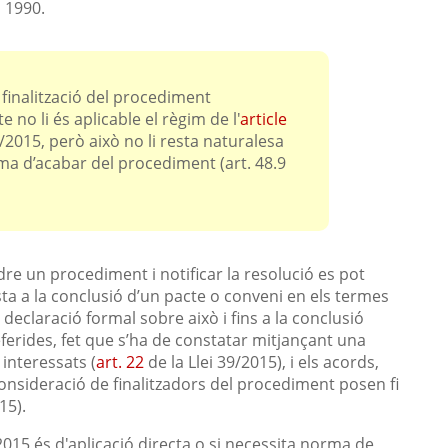
l 1990.
 finalització del procediment
 no li és aplicable el règim de l'
article
0/2015, però això no li resta naturalesa
ma d’acabar del procediment (art. 48.9
dre un procediment i notificar la resolució es pot
ta a la conclusió d’un pacte o conveni en els termes
a declaració formal sobre això i fins a la conclusió
eferides, fet que s’ha de constatar mitjançant una
 interessats (
art. 22
de la Llei 39/2015), i els acords,
consideració de finalitzadors del procediment posen fi
15).
2015 és d'aplicació directa o si necessita norma de