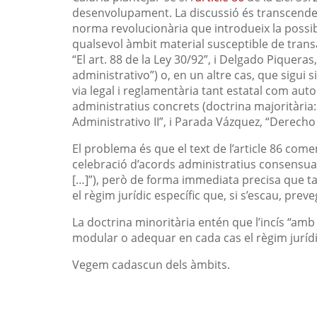
desenvolupament. La discussió és transcendent
norma revolucionària que introdueix la possib
qualsevol àmbit material susceptible de trans
“El art. 88 de la Ley 30/92”, i Delgado Piquer
administrativo”) o, en un altre cas, que sigui
via legal i reglamentària tant estatal com 
administratius concrets (doctrina majoritària
Administrativo II”, i Parada Vázquez, “Derecho 
El problema és que el text de l’article 86 com
celebració d’acords administratius consensua
[…]”), però de forma immediata precisa que tal
el règim jurídic específic que, si s’escau, preve
La doctrina minoritària entén que l’incís “amb
modular o adequar en cada cas el règim juríd
Vegem cadascun dels àmbits.