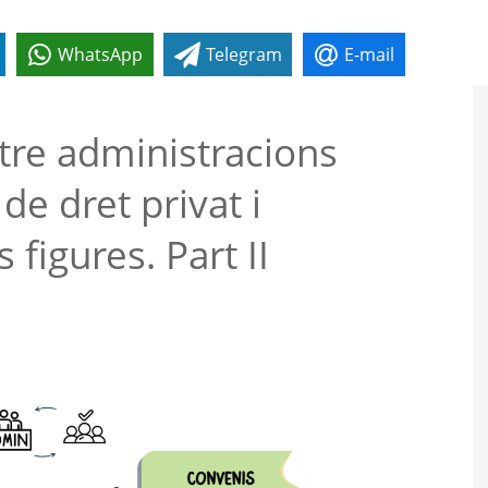
WhatsApp
Telegram
E-mail
tre administracions
de dret privat i
 figures. Part II