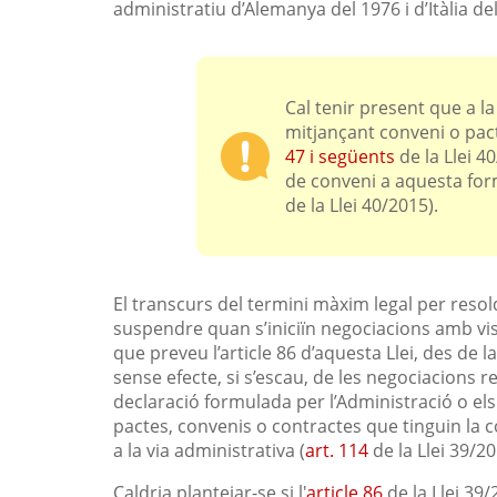
administratiu d’Alemanya del 1976 i d’Itàlia de
Cal tenir present que a la
mitjançant conveni o pacte
47 i següents
de la Llei 4
de conveni a aquesta for
de la Llei 40/2015).
El transcurs del termini màxim legal per resol
suspendre quan s’iniciïn negociacions amb vis
que preveu l’article 86 d’aquesta Llei, des de l
sense efecte, si s’escau, de les negociacions r
declaració formulada per l’Administració o els
pactes, convenis o contractes que tinguin la 
a la via administrativa (
art. 114
de la Llei 39/20
Caldria plantejar-se si l'
article 86
de la Llei 39/