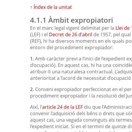
↑ Índex de la unitat
4.1.1 Àmbit expropiatori
En el marc legal vigent delimitat per la
Llei de
(LEF) i el
Decret de 26 d'abril
de 1957, pel qual 
(REF), hi ha diversos moments en els quals po
entorn del procediment expropiador:
1.
Amb caràcter previ a l’inici de l’expedient e
d’ocupació). En aquest cas, hi ha una coincidèn
atribuir-li una naturalesa contractual. L’adqui
anterioritat a l’acord de necessitat d’ocupaci
2.
Conveni expropiador perfeccionat en el perí
procediment expropiador i la resolució del Jur
Així, l'
article 24 de la LEF
diu que l’Administració
convenir l’adquisició dels béns o drets que só
aquest cas, una vegada convinguts els termes 
l’expedient iniciat. Si en el termini de quinze d