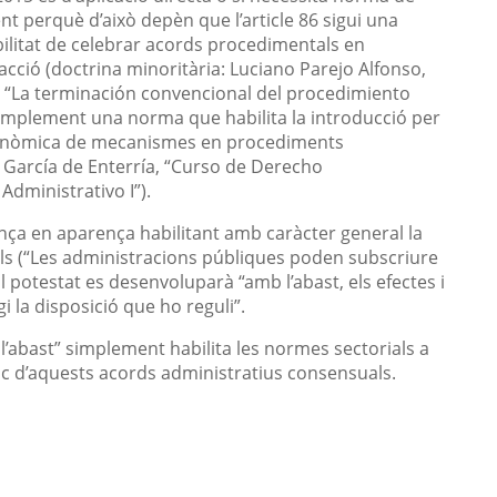
 perquè d’això depèn que l’article 86 sigui una
ilitat de celebrar acords procedimentals en
acció (doctrina minoritària: Luciano Parejo Alfonso,
as, “La terminación convencional del procedimiento
 simplement una norma que habilita la introducció per
autonòmica de mecanismes en procediments
: García de Enterría, “Curso de Derecho
Administrativo I”).
ença en aparença habilitant amb caràcter general la
ls (“Les administracions públiques poden subscriure
 potestat es desenvoluparà “amb l’abast, els efectes i
gi la disposició que ho reguli”.
 l’abast” simplement habilita les normes sectorials a
ic d’aquests acords administratius consensuals.