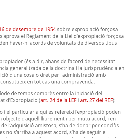
 16 de desembre de 1954
sobre expropiació forçosa
s'aprova el Reglament de la Llei d'expropiació forçosa
den haver-hi acords de voluntats de diversos tipus
xpropiador (és a dir, abans de l’acord de necessitat
cia generalitzada de la doctrina i la jurisprudència en
sició d’una cosa o dret per l’administració amb
ó constitueix en tot cas una compravenda.
ode de temps comprès entre la iniciació del
at d’Expropiació (
art. 24 de la LEF
i
art. 27 del REF
):
 i el particular a qui es refereixi l’expropiació poden
n objecte d’aquell lliurement i per mutu acord, i en
de l’adquisició amistosa, s’ha de donar per conclòs
ies no s’arriba a aquest acord, s’ha de seguir el