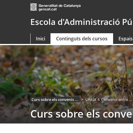
Saltar
al
contingut
Escola d'Administració Pú
principal
Inici
Continguts dels cursos
Espais
Curs sobre els convenis ...
Unitat 4. Convenis entre ...
Curs sobre els conven