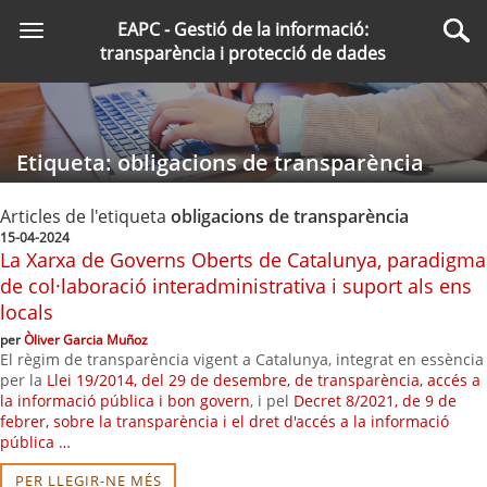
Saltar
EAPC - Gestió de la informació:
Toggle
al
Cer
transparència i protecció de dades
navigation
contingut
principal
Etiqueta: obligacions de transparència
Articles de l'etiqueta
obligacions de transparència
15-04-2024
La Xarxa de Governs Oberts de Catalunya, paradigma
de col·laboració interadministrativa i suport als ens
locals
per
Òliver Garcia Muñoz
El règim de transparència vigent a Catalunya, integrat en essència
per la
Llei 19/2014, del 29 de desembre, de transparència, accés a
la informació pública i bon govern
, i pel
Decret 8/2021, de 9 de
febrer, sobre la transparència i el dret d'accés a la informació
pública …
PER LLEGIR-NE MÉS