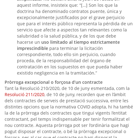
aquest informe, insisteix que: “[…] Son los que la
doctrina ha denominado contratos puente, única y
excepcionalmente justificados por el grave perjuicio
que para el interés público representa la pérdida de un
servicio que afecte a aspectos tan relevantes como la
salubridad o la salud pública, y de los que debe
hacerse un
uso limitado al tiempo estrictamente
imprescindible
para terminar la licitación
correspondiente, todo ello sin perjuicio, cuando
proceda, de la responsabilidad del órgano de
contratación en los supuestos en que pueda haber
existido negligencia en la tramitación.”
Pròrroga excepcional o forçosa d’un contracte
Tant la Resolució 210/2020, de 10 de juny esmentada, com la
Resolució 211/2020
, de 10 de juny, recorden que en l’àmbit
dels contractes de serveis de prestació successiva, entre les
distintes opcions que la normativa COVID adopta, hi ha també
la de la pròrroga dels contractes que tingui vigents l’entitat
contractant, pel temps indispensable per tenir formalitzat el
nou contracte. Aquesta pròrroga pot ser l’ordinària que hagi
pogut disposar el contracte, o bé la pròrroga excepcional o
forçosa, per al cas que el contracte no hagi disposat la