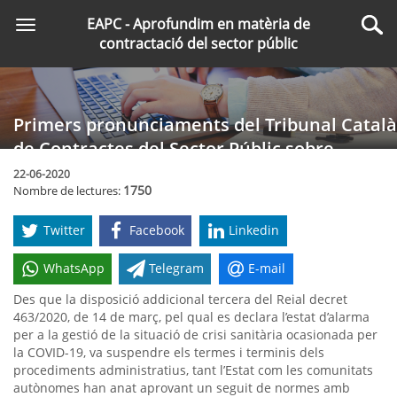
Saltar
EAPC - Aprofundim en matèria de
Toggle
al
Cer
contractació del sector públic
navigation
contingut
principal
Primers pronunciaments del Tribunal Català
de Contractes del Sector Públic sobre
l'aplicació de les mesures COVID-19
22-06-2020
1750
Nombre de lectures:
Twitter
Facebook
Linkedin
WhatsApp
Telegram
E-mail
Des que la disposició addicional tercera del Reial decret
463/2020, de 14 de març, pel qual es declara l’estat d’alarma
per a la gestió de la situació de crisi sanitària ocasionada per
la COVID-19, va suspendre els termes i terminis dels
procediments administratius, tant l’Estat com les comunitats
autònomes han anat aprovant un seguit de normes amb