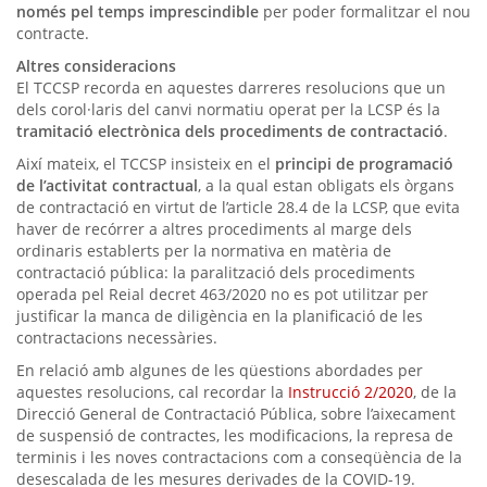
només pel temps imprescindible
per poder formalitzar el nou
contracte.
Altres consideracions
El TCCSP recorda en aquestes darreres resolucions que un
dels corol·laris del canvi normatiu operat per la LCSP és la
tramitació electrònica dels procediments de contractació
.
Així mateix, el TCCSP insisteix en el
principi de programació
de l’activitat contractual
, a la qual estan obligats els òrgans
de contractació en virtut de l’article 28.4 de la LCSP, que evita
haver de recórrer a altres procediments al marge dels
ordinaris establerts per la normativa en matèria de
contractació pública: la paralització dels procediments
operada pel Reial decret 463/2020 no es pot utilitzar per
justificar la manca de diligència en la planificació de les
contractacions necessàries.
En relació amb algunes de les qüestions abordades per
aquestes resolucions, cal recordar la
Instrucció 2/2020
, de la
Direcció General de Contractació Pública, sobre l’aixecament
de suspensió de contractes, les modificacions, la represa de
terminis i les noves contractacions com a conseqüència de la
desescalada de les mesures derivades de la COVID-19.