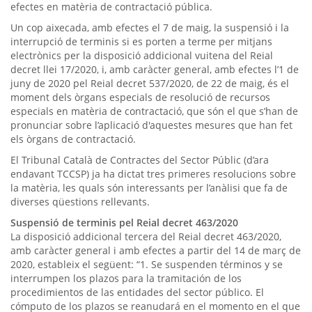
efectes en matèria de contractació pública.
Un cop aixecada, amb efectes el 7 de maig, la suspensió i la
interrupció de terminis si es porten a terme per mitjans
electrònics per la disposició addicional vuitena del Reial
decret llei 17/2020, i, amb caràcter general, amb efectes l’1 de
juny de 2020 pel Reial decret 537/2020, de 22 de maig, és el
moment dels òrgans especials de resolució de recursos
especials en matèria de contractació, que són el que s’han de
pronunciar sobre l’aplicació d'aquestes mesures que han fet
els òrgans de contractació.
El Tribunal Català de Contractes del Sector Públic (d’ara
endavant TCCSP) ja ha dictat tres primeres resolucions sobre
la matèria, les quals són interessants per l’anàlisi que fa de
diverses qüestions rellevants.
Suspensió de terminis pel Reial decret 463/2020
La disposició addicional tercera del Reial decret 463/2020,
amb caràcter general i amb efectes a partir del 14 de març de
2020, estableix el següent: “1. Se suspenden términos y se
interrumpen los plazos para la tramitación de los
procedimientos de las entidades del sector público. El
cómputo de los plazos se reanudará en el momento en el que