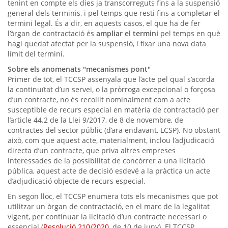
tenint en compte els dies ja transcorreguts fins a la suspensió
general dels terminis, i pel temps que resti fins a completar el
termini legal. És a dir, en aquests casos, el que ha de fer
l’òrgan de contractació és
ampliar el termini
pel temps en què
hagi quedat afectat per la suspensió, i fixar una nova data
límit del termini.
Sobre els anomenats "mecanismes pont"
Primer de tot, el TCCSP assenyala que l’acte pel qual s’acorda
la continuïtat d’un servei, o la pròrroga excepcional o forçosa
d’un contracte, no és recollit nominalment com a acte
susceptible de recurs especial en matèria de contractació per
l’article 44.2 de la Llei 9/2017, de 8 de novembre, de
contractes del sector públic (d’ara endavant, LCSP). No obstant
això, com que aquest acte, materialment, inclou l’adjudicació
directa d’un contracte, que priva altres empreses
interessades de la possibilitat de concórrer a una licitació
pública, aquest acte de decisió esdevé a la pràctica un acte
d’adjudicació objecte de recurs especial.
En segon lloc, el TCCSP enumera tots els mecanismes que pot
utilitzar un òrgan de contractació, en el marc de la legalitat
vigent, per continuar la licitació d’un contracte necessari o
essencial (
Resolució 210/2020
, de 10 de juny). El TCCSP