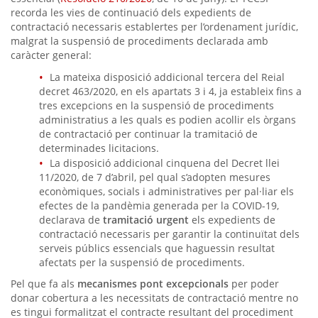
recorda les vies de continuació dels expedients de
contractació necessaris establertes per l’ordenament jurídic,
malgrat la suspensió de procediments declarada amb
caràcter general:
La mateixa disposició addicional tercera del Reial
decret 463/2020, en els apartats 3 i 4, ja estableix fins a
tres excepcions en la suspensió de procediments
administratius a les quals es podien acollir els òrgans
de contractació per continuar la tramitació de
determinades licitacions.
La disposició addicional cinquena del Decret llei
11/2020, de 7 d’abril, pel qual s’adopten mesures
econòmiques, socials i administratives per pal·liar els
efectes de la pandèmia generada per la COVID-19,
declarava de
tramitació urgent
els expedients de
contractació necessaris per garantir la continuïtat dels
serveis públics essencials que haguessin resultat
afectats per la suspensió de procediments.
Pel que fa als
mecanismes pont excepcionals
per poder
donar cobertura a les necessitats de contractació mentre no
es tingui formalitzat el contracte resultant del procediment