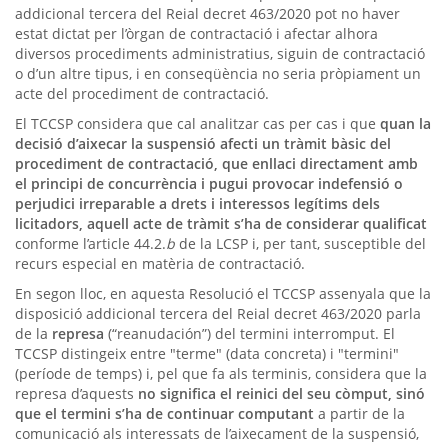
addicional tercera del Reial decret 463/2020 pot no haver
estat dictat per l’òrgan de contractació i afectar alhora
diversos procediments administratius, siguin de contractació
o d’un altre tipus, i en conseqüència no seria pròpiament un
acte del procediment de contractació.
El TCCSP considera que cal analitzar cas per cas i que
quan la
decisió d’aixecar la suspensió afecti un tràmit bàsic del
procediment de contractació, que enllaci directament amb
el principi de concurrència i pugui provocar indefensió o
perjudici irreparable a drets i interessos legítims dels
licitadors, aquell acte de tràmit s’ha de considerar qualificat
conforme l’article 44.2.
b
de la LCSP i, per tant, susceptible del
recurs especial en matèria de contractació.
En segon lloc, en aquesta Resolució el TCCSP assenyala que la
disposició addicional tercera del Reial decret 463/2020 parla
de la
represa
(“reanudación”) del termini interromput. El
TCCSP distingeix entre "terme" (data concreta) i "termini"
(període de temps) i, pel que fa als terminis, considera que la
represa d’aquests
no significa el reinici del seu còmput, sinó
que el termini s’ha de continuar computant
a partir de la
comunicació als interessats de l’aixecament de la suspensió,