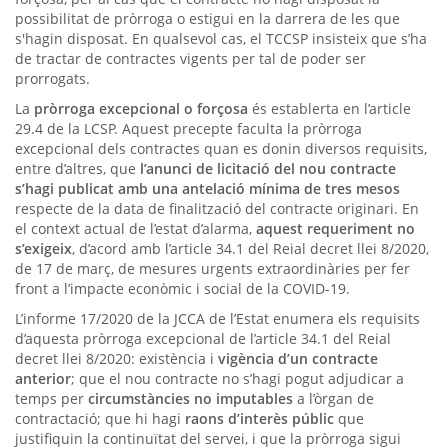
possibilitat de pròrroga o estigui en la darrera de les que
s'hagin disposat. En qualsevol cas, el TCCSP insisteix que s’ha
de tractar de contractes vigents per tal de poder ser
prorrogats.
La
pròrroga excepcional o forçosa
és establerta en l’article
29.4 de la LCSP. Aquest precepte faculta la pròrroga
excepcional dels contractes quan es donin diversos requisits,
entre d’altres, que
l’anunci de licitació del nou contracte
s’hagi publicat amb una antelació mínima de tres mesos
respecte de la data de finalització del contracte originari. En
el context actual de l’estat d’alarma,
aquest requeriment no
s’exigeix
, d’acord amb l’article 34.1 del Reial decret llei 8/2020,
de 17 de març, de mesures urgents extraordinàries per fer
front a l’impacte econòmic i social de la COVID-19.
L’informe 17/2020 de la JCCA de l’Estat enumera els requisits
d’aquesta pròrroga excepcional de l’article 34.1 del Reial
decret llei 8/2020: existència i
vigència d’un contracte
anterior
; que el nou contracte no s’hagi pogut adjudicar a
temps per
circumstàncies no imputables
a l’òrgan de
contractació; que hi hagi
raons d’interès públic
que
justifiquin la continuïtat del servei, i que la pròrroga sigui