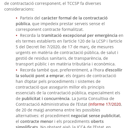
de contractació corresponent, el TCCSP fa diverses
consideracions:
Parteix del
caràcter formal de la contractació
pública
, que impedeix prestar serveis sense el
corresponent contracte formalitzat.
Recorda la
tramitació excepcional per emergència
en
els termes establerts en l’article 120 de la LCSP i l’article
5 del Decret llei 7/2020, de 17 de març, de mesures
urgents en matèria de contractació pública, de salut i
gestió de residus sanitaris, de transparència, de
transport públic i en matèria tributària i econòmica.
Recorda també que, preferentment, a l’hora
d’escollir
la solució pont a emprar
, els òrgans de contractació
han d’optar pels procediments i sistemes de
contractació que assegurin millor els principis
essencials de la contractació pública, especialment els
de
publicitat i concurrència
. La Junta Consultiva de
Contractació Administrativa de l’Estat (
Informe 17/2020
,
de 20 de maig) anomena entre les possibles
alternatives: el procediment
negociat sense publicitat
,
el
contracte menor
i els procediments
oberts
simplificats
. No obstant això, la JCCA de l’Estat, en