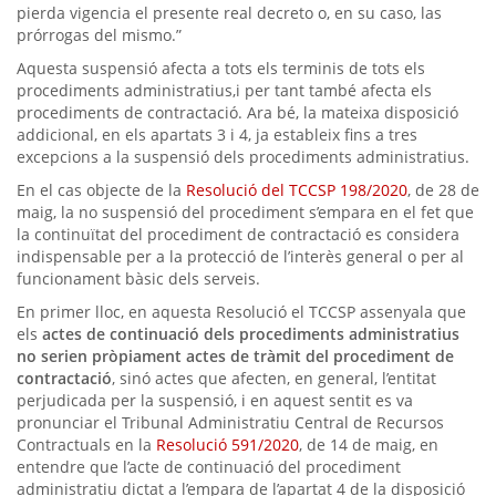
pierda vigencia el presente real decreto o, en su caso, las
prórrogas del mismo.”
Aquesta suspensió afecta a tots els terminis de tots els
procediments administratius,i per tant també afecta els
procediments de contractació. Ara bé, la mateixa disposició
addicional, en els apartats 3 i 4, ja estableix fins a tres
excepcions a la suspensió dels procediments administratius.
En el cas objecte de la
Resolució del TCCSP 198/2020
, de 28 de
maig, la no suspensió del procediment s’empara en el fet que
la continuïtat del procediment de contractació es considera
indispensable per a la protecció de l’interès general o per al
funcionament bàsic dels serveis.
En primer lloc, en aquesta Resolució el TCCSP assenyala que
els
actes de continuació dels procediments administratius
no serien pròpiament actes de tràmit del procediment de
contractació
, sinó actes que afecten, en general, l’entitat
perjudicada per la suspensió, i en aquest sentit es va
pronunciar el Tribunal Administratiu Central de Recursos
Contractuals en la
Resolució 591/2020
, de 14 de maig, en
entendre que l’acte de continuació del procediment
administratiu dictat a l’empara de l’apartat 4 de la disposició