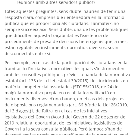
reunions amb altres servidors públics?
Totes aquestes preguntes, sens dubte, haurien de tenir una
resposta clara, comprensible i entenedora en la informació
pública que es proporciona als ciutadans. Tanmateix, no
sempre succeeix així. Sens dubte, una de les problemàtiques
que dificulten aquesta traçabilitat és l’existència de
procediments de presa de decisions heterogenis que, a més,
estan regulats en instruments normatius diversos, sovint
desconnectats entre si.
Per exemple, en el cas de la participació dels ciutadans en la
tramitació d’iniciatives normatives les quals s’instrumenten
amb les consultes públiques prèvies, a banda de la normativa
estatal (art. 133 de la Llei estatal 39/2015) i les incidències en
matèria competencial associades (STC 55/2018, de 24 de
maig), la normativa pròpia en recull la formalització en
instruments diversos: d’una banda, en el cas dels projectes
de disposicions reglamentàries (art. 66
bis
de la Llei 26/2010,
del 3 d'agost) i, de l’altra, en el cas de les iniciatives
legislatives del Govern (Acord del Govern de 22 de gener de
2019 relatiu a l’oportunitat de les iniciatives legislatives del
Govern i a la seva consulta pública). Però tampoc s’han de
desconèixer les previsions específiques de la normativa legal