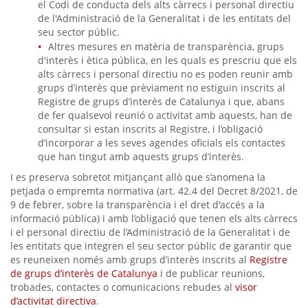
el Codi de conducta dels alts càrrecs i personal directiu
de l'Administració de la Generalitat i de les entitats del
seu sector públic.
Altres mesures en matèria de transparència, grups
d'interès i ètica pública, en les quals es prescriu que els
alts càrrecs i personal directiu no es poden reunir amb
grups d’interès que prèviament no estiguin inscrits al
Registre de grups d’interès de Catalunya i que, abans
de fer qualsevol reunió o activitat amb aquests, han de
consultar si estan inscrits al Registre, i l’obligació
d’incorporar a les seves agendes oficials els contactes
que han tingut amb aquests grups d’interès.
I es preserva sobretot mitjançant allò que s’anomena la
petjada o empremta normativa (art. 42.4 del Decret 8/2021, de
9 de febrer, sobre la transparència i el dret d'accés a la
informació pública) i amb l’obligació que tenen els alts càrrecs
i el personal directiu de l’Administració de la Generalitat i de
les entitats que integren el seu sector públic de garantir que
es reuneixen només amb grups d’interès inscrits al
Registre
de grups d’interès de Catalunya
i de publicar reunions,
trobades, contactes o comunicacions rebudes al
visor
d’activitat directiva
.