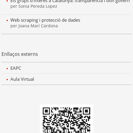
Els grups d’interès a Catalunya: transparència i bon govern
per Sonia Pereda Lopez
Web scraping i protecció de dades
per Joana Marí Cardona
Enllaços externs
EAPC
Aula Virtual
Codi
QR