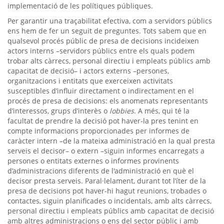
implementació de les polítiques públiques.
Per garantir una traçabilitat efectiva, com a servidors públics
ens hem de fer un seguit de preguntes. Tots sabem que en
qualsevol procés públic de presa de decisions incideixen
actors interns –servidors públics entre els quals podem
trobar alts càrrecs, personal directiu i empleats públics amb
capacitat de decisió– i actors externs –persones,
organitzacions i entitats que exerceixen activitats
susceptibles d’influir directament o indirectament en el
procés de presa de decisions: els anomenats representants
d’interessos, grups d’interès o
lobbies
. A més, qui té la
facultat de prendre la decisió pot haver-la pres tenint en
compte informacions proporcionades per informes de
caràcter intern –de la mateixa administració en la qual presta
serveis el decisor– o extern –siguin informes encarregats a
persones o entitats externes o informes provinents
d’administracions diferents de l'administració en què el
decisor presta serveis. Paral·lelament, durant tot l’íter de la
presa de decisions pot haver-hi hagut reunions, trobades o
contactes, siguin planificades o incidentals, amb alts càrrecs,
personal directiu i empleats públics amb capacitat de decisió
amb altres administracions o ens del sector públic i amb