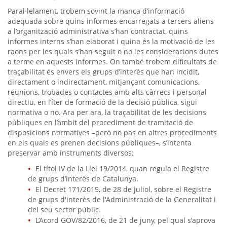
Paral·lelament, trobem sovint la manca d’informació
adequada sobre quins informes encarregats a tercers aliens
a l’organització administrativa s’han contractat, quins
informes interns s’han elaborat i quina és la motivació de les
raons per les quals s’han seguit o no les consideracions dutes
a terme en aquests informes. On també trobem dificultats de
traçabilitat és envers els grups d’interès que han incidit,
directament o indirectament, mitjançant comunicacions,
reunions, trobades o contactes amb alts càrrecs i personal
directiu, en l’íter de formació de la decisió pública, sigui
normativa o no. Ara per ara, la traçabilitat de les decisions
públiques en l’àmbit del procediment de tramitació de
disposicions normatives –però no pas en altres procediments
en els quals es prenen decisions públiques–, s’intenta
preservar amb instruments diversos:
El títol IV de la Llei 19/2014, quan regula el Registre
de grups d’interès de Catalunya.
El Decret 171/2015, de 28 de juliol, sobre el Registre
de grups d'interès de l'Administració de la Generalitat i
del seu sector públic.
L’Acord GOV/82/2016, de 21 de juny, pel qual s'aprova