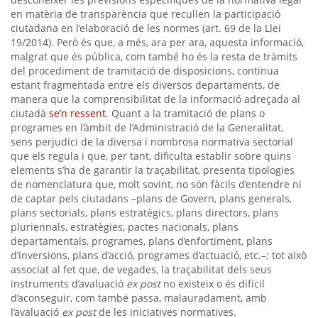
en matèria de transparència que recullen la participació
ciutadana en l’elaboració de les normes (art. 69 de la Llei
19/2014). Però és que, a més, ara per ara, aquesta informació,
malgrat que és pública, com també ho és la resta de tràmits
del procediment de tramitació de disposicions, continua
estant fragmentada entre els diversos departaments, de
manera que la comprensibilitat de la informació adreçada al
ciutadà
se’n ressent
. Quant a la tramitació de plans o
programes en l’àmbit de l’Administració de la Generalitat,
sens perjudici de la diversa i nombrosa normativa sectorial
que els regula i que, per tant, dificulta establir sobre quins
elements s’ha de garantir la traçabilitat, presenta tipologies
de nomenclatura que, molt sovint, no són fàcils d’entendre ni
de captar pels ciutadans –plans de Govern, plans generals,
plans sectorials, plans estratègics, plans directors, plans
pluriennals, estratègies, pactes nacionals, plans
departamentals, programes, plans d’enfortiment, plans
d’inversions, plans d’acció, programes d’actuació, etc.–; tot això
associat al fet que, de vegades, la traçabilitat dels seus
instruments d’avaluació
ex post
no existeix o és difícil
d’aconseguir, com també passa, malauradament, amb
l’avaluació
ex post
de les iniciatives normatives.