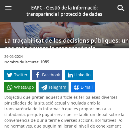
Saltar
EAPC - Gestió de la informació:
Toggle
al
Cer
transparència i protecció de dades
navigation
contingut
principal
La traçabilitat de les decisions públiques: un
pas més envers la transparència
26-02-2024
1089
Nombre de lectures:
Twitter
Facebook
Linkedin
WhatsApp
Telegram
E-mail
L’objectiu que pretén aquest article és fer paleses diverses
pinzellades de la situació actual vinculada amb la
transparència de la informació que es proporciona a la
ciutadania, perquè pugui servir per establir un debat sobre la
conveniència de dur a terme diverses accions, normatives i/o
no normatives, que puguin millorar el nivell de coneixement