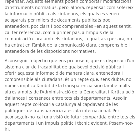
repensar. Aquests elements poden comportar modificacions
d’instruments normatius, però, alhora, repensar com s’ofereix
la informació pública als ciutadans, els quals es veuen
aclaparats per milers de documents publicats poc
entenedors, poc clars i poc comprensibles –en aquest sentit,
cal fer referència, com a primer pas, a l’impuls de la
comunicació clara amb els ciutadans, la qual, ara per ara, no
ha entrat en l’àmbit de la comunicació clara, comprensible i
entenedora de les disposicions normatives.
Aconseguir l’objectiu que ens proposem, que és disposar d’un
sistema clar de traçabilitat de qualsevol decisió pública i
oferir aquesta informació de manera clara, entenedora i
comprensible als ciutadans, és un repte que, sens dubte, no
només implica l’àmbit de la transparència sinó també molts
altres àmbits de l’Administració de la Generalitat i l’articulació
d’aliances i consensos entre tots els departaments. Assolir
aquest repte col·locaria Catalunya al capdavant de les
polítiques de transparència a escala internacional. Per
aconseguir-ho, cal una visió de futur compartida entre tots els
departaments i un impuls polític i tècnic evident. Posem-nos-
hi.