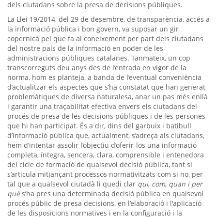
dels ciutadans sobre la presa de decisions públiques.
La Llei 19/2014, del 29 de desembre, de transparència, accés a
la informació pública i bon govern, va suposar un gir
copernicà pel que fa al coneixement per part dels ciutadans
del nostre país de la informació en poder de les
administracions públiques catalanes. Tanmateix, un cop
transcorreguts deu anys des de l’entrada en vigor de la
norma, hom es planteja, a banda de l’eventual conveniència
d’actualitzar els aspectes que s’ha constatat que han generat
problemàtiques de diversa naturalesa, anar un pas més enllà
i garantir una traçabilitat efectiva envers els ciutadans del
procés de presa de les decisions públiques i de les persones
que hi han participat. És a dir, dins del garbuix i batibull
d’informació pública que, actualment, s’adreça als ciutadans,
hem d’intentar assolir l’objectiu d’oferir-los una informació
completa, íntegra, sencera, clara, comprensible i entenedora
del cicle de formació de qualsevol decisió pública, tant si
s’articula mitjançant processos normativitzats com si no, per
tal que a qualsevol ciutadà li quedi clar
qui, com, quan i per
què
s’ha pres una determinada decisió pública en qualsevol
procés públic de presa decisions, en l’elaboració i l'aplicació
de les disposicions normatives i en la configuració i la