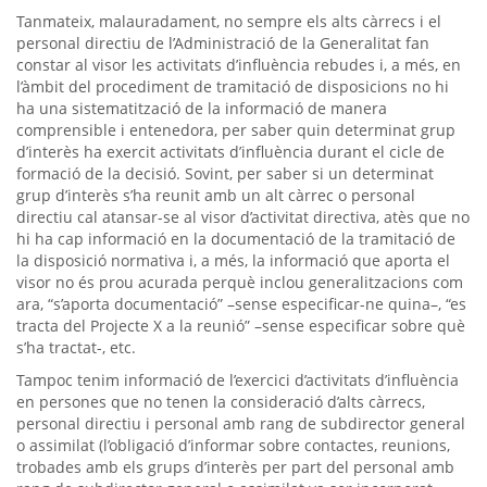
Tanmateix, malauradament, no sempre els alts càrrecs i el
personal directiu de l’Administració de la Generalitat fan
constar al visor les activitats d’influència rebudes i, a més, en
l’àmbit del procediment de tramitació de disposicions no hi
ha una sistematització de la informació de manera
comprensible i entenedora, per saber quin determinat grup
d’interès ha exercit activitats d’influència durant el cicle de
formació de la decisió. Sovint, per saber si un determinat
grup d’interès s’ha reunit amb un alt càrrec o personal
directiu cal atansar-se al visor d’activitat directiva, atès que no
hi ha cap informació en la documentació de la tramitació de
la disposició normativa i, a més, la informació que aporta el
visor no és prou acurada perquè inclou generalitzacions com
ara, “s’aporta documentació” –sense especificar-ne quina–, “es
tracta del Projecte X a la reunió” –sense especificar sobre què
s’ha tractat-, etc.
Tampoc tenim informació de l’exercici d’activitats d’influència
en persones que no tenen la consideració d’alts càrrecs,
personal directiu i personal amb rang de subdirector general
o assimilat (l’obligació d’informar sobre contactes, reunions,
trobades amb els grups d’interès per part del personal amb