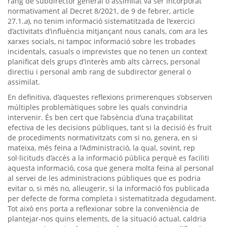
rang de subdirector general o assimilat va ser incorporat
normativament al Decret 8/2021, de 9 de febrer, article
27.1.
a
), no tenim informació sistematitzada de l’exercici
d’activitats d’influència mitjançant nous canals, com ara les
xarxes socials, ni tampoc informació sobre les trobades
incidentals, casuals o imprevistes que no tenen un context
planificat dels grups d’interès amb alts càrrecs, personal
directiu i personal amb rang de subdirector general o
assimilat.
En definitiva, d’aquestes reflexions primerenques s’observen
múltiples problemàtiques sobre les quals convindria
intervenir. És ben cert que l’absència d’una traçabilitat
efectiva de les decisions públiques, tant si la decisió és fruit
de procediments normativitzats com si no, genera, en si
mateixa, més feina a l’Administració, la qual, sovint, rep
sol·licituds d’accés a la informació pública perquè es faciliti
aquesta informació, cosa que genera molta feina al personal
al servei de les administracions públiques que es podria
evitar o, si més no, alleugerir, si la informació fos publicada
per defecte de forma completa i sistematitzada degudament.
Tot això ens porta a reflexionar sobre la conveniència de
plantejar-nos quins elements, de la situació actual, caldria