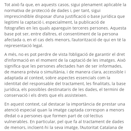
Tot això fa que, en aquests casos, sigui plenament aplicable la
normativa de protecció de dades i, per tant, sigui
imprescindible disposar d’una justificació o base jurídica que
legitimi la captació i, especialment, la publicació de
fotografies en les quals apareguin terceres persones. Aquesta
base pot ser, entre d’altres, el consentiment de la persona
afectada o, en el cas dels menors, l’autorització de qui en té la
representació legal.
A més, no es pot perdre de vista l’obligació de garantir el dret
d’informació en el moment de la captació de les imatges. Això
significa que les persones afectades han de ser informades,
de manera prèvia o simultània, i de manera clara, accessible i
adaptada al context, sobre aspectes essencials com la
identitat del responsable del tractament, les finalitats, la base
jurídica, els possibles destinataris de les dades, el termini de
conservació i els drets que els assisteixen.
En aquest context, cal destacar la importància de prestar una
atenció especial quan la imatge captada correspon a menors
d’edat o a persones que formen part de col·lectius
vulnerables. En particular, pel que fa al tractament de dades
de menors, incloent-hi la seva imatge, l’Autoritat Catalana de