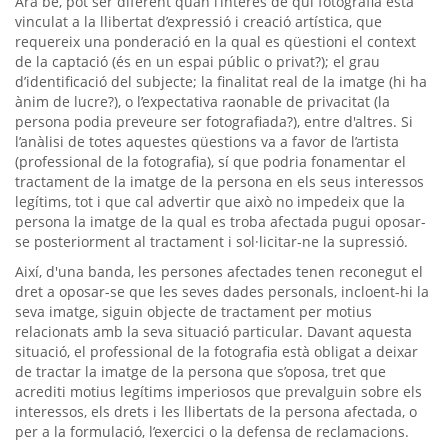
Ara bé, pot ser diferent quan l’interès de qui fotografia està
vinculat a la llibertat d’expressió i creació artística, que
requereix una ponderació en la qual es qüestioni el context
de la captació (és en un espai públic o privat?); el grau
d’identificació del subjecte; la finalitat real de la imatge (hi ha
ànim de lucre?), o l’expectativa raonable de privacitat (la
persona podia preveure ser fotografiada?), entre d'altres. Si
l’anàlisi de totes aquestes qüestions va a favor de l’artista
(professional de la fotografia), sí que podria fonamentar el
tractament de la imatge de la persona en els seus interessos
legítims, tot i que cal advertir que això no impedeix que la
persona la imatge de la qual es troba afectada pugui oposar-
se posteriorment al tractament i sol·licitar-ne la supressió.
Així, d'una banda, les persones afectades tenen reconegut el
dret a oposar-se que les seves dades personals, incloent-hi la
seva imatge, siguin objecte de tractament per motius
relacionats amb la seva situació particular. Davant aquesta
situació, el professional de la fotografia està obligat a deixar
de tractar la imatge de la persona que s’oposa, tret que
acrediti motius legítims imperiosos que prevalguin sobre els
interessos, els drets i les llibertats de la persona afectada, o
per a la formulació, l’exercici o la defensa de reclamacions.