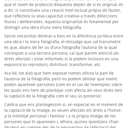
que el nivell de protecció d’aquesta depèn de si és original, és
a dir, si constitueix una creació intel·lectual pròpia de l’autor,
que reflecteix la seva capacitat creativa a través d’eleccions
lliures i deliberades. Aquesta originalitat és fonamental per
distingir una obra d’una mera fotografia.
Sense necessitat d’entrar a fons en la diferència jurídica entre
una obra i la mera fotografia, el missatge que cal transmetre
és que, abans de fer ús d’una fotografia l'autoria de la qual
correspon a una tercera persona, cal que parem atenció als
drets afectats i estar informats si la podem incloure en una
exposició (o reproduir), distribuir, transformar, etc.
Ara bé, tot això que hem exposat només afecta la part de
l'autoria de la fotografia, però no podem oblidar que sovint
poden aparèixer persones (com en el cas de l'exemple), sobre
les quals ens hem de plantejar com afecta als seus drets tant
la captació de la fotografia com el seu ús posterior.
Caldria que ens plantegéssim si, en especial en el moment de
la captació de la imatge, es veuen afectats els drets a l'honor,
a la intimitat personal i familiar i a la pròpia imatge de les
persones que hi apareixen i, alhora, quines qüestions s’han
de tenir en compte des de la perspectiva de l’afectació del