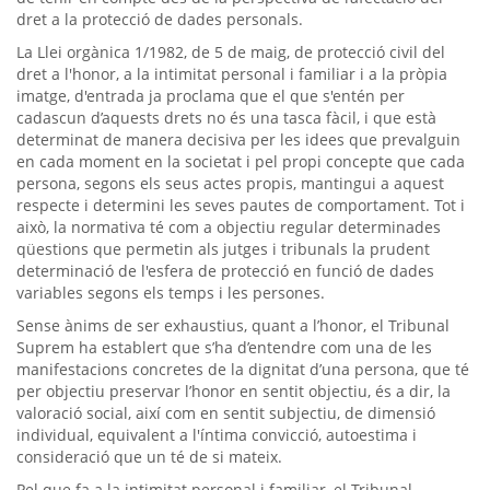
dret a la protecció de dades personals.
La Llei orgànica 1/1982, de 5 de maig, de protecció civil del
dret a l'honor, a la intimitat personal i familiar i a la pròpia
imatge, d'entrada ja proclama que el que s'entén per
cadascun d’aquests drets no és una tasca fàcil, i que està
determinat de manera decisiva per les idees que prevalguin
en cada moment en la societat i pel propi concepte que cada
persona, segons els seus actes propis, mantingui a aquest
respecte i determini les seves pautes de comportament. Tot i
això, la normativa té com a objectiu regular determinades
qüestions que permetin als jutges i tribunals la prudent
determinació de l'esfera de protecció en funció de dades
variables segons els temps i les persones.
Sense ànims de ser exhaustius, quant a l’honor, el Tribunal
Suprem ha establert que s’ha d’entendre com una de les
manifestacions concretes de la dignitat d’una persona, que té
per objectiu preservar l’honor en sentit objectiu, és a dir, la
valoració social, així com en sentit subjectiu, de dimensió
individual, equivalent a l'íntima convicció, autoestima i
consideració que un té de si mateix.
Pel que fa a la intimitat personal i familiar, el Tribunal