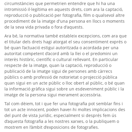
circumstàncies que permetrien entendre que hi ha una
intromissió il·legítima en aquests drets, com ara la captació,
reproducció o publicació per fotografia, film o qualsevol altre
procediment de la imatge d'una persona en llocs o moments
de la seva vida privada o fora d'aquests.
Ara bé, la normativa també estableix excepcions, com ara que
el titular dels drets hagi atorgat el seu consentiment exprés o
bé quan l’actuació estigui autoritzada o acordada per una
autoritat competent d’acord amb la llei o el predomini un
interès històric, científic o cultural rellevant. En particular
respecte de la imatge, quan la captació, reproducció o
publicació de la imatge sigui de persones amb càrrecs
públics o amb professió de notorietat o projecció pública
quan sigui en un acte públic o lloc obert al públic, o bé quan
la informació gràfica sigui sobre un esdeveniment públic i la
imatge de la persona sigui merament accessòria.
Tal com dèiem, tot i que fer una fotografia pot semblar fins i
tot un acte innocent, poden haver-hi moltes implicacions des
del punt de vista jurídic, especialment si després fem ús
d’aquesta fotografia a les nostres xarxes, o la publiquem o
mostrem en l’àmbit d’exposicions de fotografies.