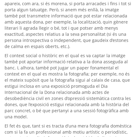
apareix, com ara, si és morena, si porta arracades i fins i tot si
porta algun tatuatge. Però, si anem més enllà, la imatge
també pot transmetre informació que pot estar relacionada
amb aquesta dona, per exemple, la localització, quin gènere
literari li agrada llegir o bé, tot i que potser amb menys
exactitud, aspectes relatius a la seva personalitat (si és una
persona introspectiva o independent, que gaudeix d’estones
de calma en espais oberts, etc.).
El context social o històric en el qual es va captar la imatge
també pot aportar informació relativa a la dona asseguda al
banc. I, alhora, també pot jugar un paper fonamental el
context en el qual es mostra la fotografia; per exemple, no és
el mateix supòsit que la fotografia sigui al calaix de casa, que
estigui inclosa en una exposició promoguda el Dia
Internacional de la Dona relacionada amb actes de
desobediència civil en zones d’opressió sistemàtica contra les
dones, que l’exposició estigui relacionada amb la història del
parc concret, o bé que pertanyi a una sessió fotogràfica amb
una model.
El fet és que, tant si es tracta d’una mera fotografia domèstica
com si la fa un professional amb motiu artístic o periodístic,