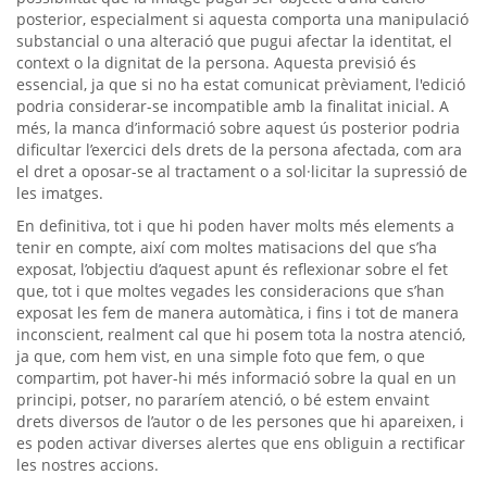
posterior, especialment si aquesta comporta una manipulació
substancial o una alteració que pugui afectar la identitat, el
context o la dignitat de la persona. Aquesta previsió és
essencial, ja que si no ha estat comunicat prèviament, l'edició
podria considerar-se incompatible amb la finalitat inicial. A
més, la manca d’informació sobre aquest ús posterior podria
dificultar l’exercici dels drets de la persona afectada, com ara
el dret a oposar-se al tractament o a sol·licitar la supressió de
les imatges.
En definitiva, tot i que hi poden haver molts més elements a
tenir en compte, així com moltes matisacions del que s’ha
exposat, l’objectiu d’aquest apunt és reflexionar sobre el fet
que, tot i que moltes vegades les consideracions que s’han
exposat les fem de manera automàtica, i fins i tot de manera
inconscient, realment cal que hi posem tota la nostra atenció,
ja que, com hem vist, en una simple foto que fem, o que
compartim, pot haver-hi més informació sobre la qual en un
principi, potser, no pararíem atenció, o bé estem envaint
drets diversos de l’autor o de les persones que hi apareixen, i
es poden activar diverses alertes que ens obliguin a rectificar
les nostres accions.