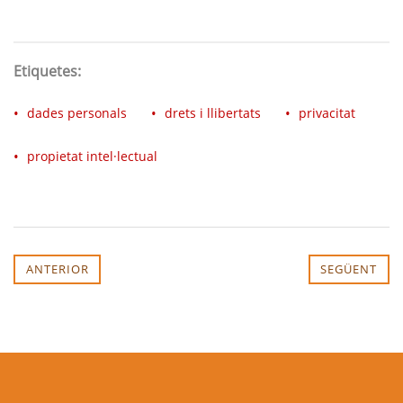
Etiquetes:
dades personals
drets i llibertats
privacitat
propietat intel·lectual
ANTERIOR
SEGÜENT