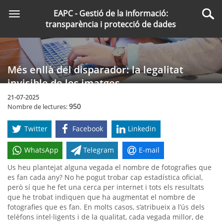
Saltar
EAPC - Gestió de la informació:
Toggle
al
Cer
transparència i protecció de dades
navigation
contingut
principal
Més enllà del disparador: la legalitat
invisible de les imatges
21-07-2025
950
Nombre de lectures:
Twitter
Facebook
Linkedin
WhatsApp
Telegram
E-mail
Us heu plantejat alguna vegada el nombre de fotografies que
es fan cada any? No he pogut trobar cap estadística oficial,
però sí que he fet una cerca per internet i tots els resultats
que he trobat indiquen que ha augmentat el nombre de
fotografies que es fan. En molts casos, s’atribueix a l’ús dels
telèfons intel·ligents i de la qualitat, cada vegada millor, de