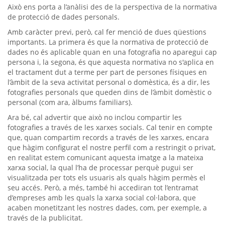
Això ens porta a l’anàlisi des de la perspectiva de la normativa
de protecció de dades personals.
Amb caràcter previ, però, cal fer menció de dues qüestions
importants. La primera és que la normativa de protecció de
dades no és aplicable quan en una fotografia no aparegui cap
persona i, la segona, és que aquesta normativa no s'aplica en
el tractament dut a terme per part de persones físiques en
l’àmbit de la seva activitat personal o domèstica, és a dir, les
fotografies personals que queden dins de l’àmbit domèstic o
personal (com ara, àlbums familiars).
Ara bé, cal advertir que això no inclou compartir les
fotografies a través de les xarxes socials. Cal tenir en compte
que, quan compartim records a través de les xarxes, encara
que hàgim configurat el nostre perfil com a restringit o privat,
en realitat estem comunicant aquesta imatge a la mateixa
xarxa social, la qual l’ha de processar perquè pugui ser
visualitzada per tots els usuaris als quals hàgim permès el
seu accés. Però, a més, també hi accediran tot l’entramat
d’empreses amb les quals la xarxa social col·labora, que
acaben monetitzant les nostres dades, com, per exemple, a
través de la publicitat.