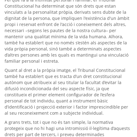
Constitucional ha determinat que són drets que estan
vinculats a la personalitat pròpia, derivats sens dubte de la
dignitat de la persona, que impliquen l'existència d'un àmbit
propi i reservat enfront de l'acció i coneixement dels altres,
necessari –segons les pautes de la nostra cultura– per
mantenir una qualitat mínima de la vida humana. Alhora,
també ha establert que no només s’estén als aspectes de la
vida pròpia personal, sinó també a determinats aspectes
d’altres persones amb les quals es mantingui una vinculació
familiar personal i estreta.
Quant al dret a la pròpia imatge, el Tribunal Constitucional
també ha establert que es tracta d’un dret constitucional
autònom que atribueix al seu titular la facultat d’evitar la
difusió incondicionada del seu aspecte físic, ja que
constitueix el primer element configurador de l’esfera
personal de tot individu, quant a instrument bàsic
d’identificació i projecció exterior i factor imprescindible per
al seu reconeixement com a subjecte individual.
A grans trets, tot i que no és tan simple, la normativa
protegeix que no hi hagi una intromissió il·legítima d’aquests
drets per part de tercers, i preveu determinades