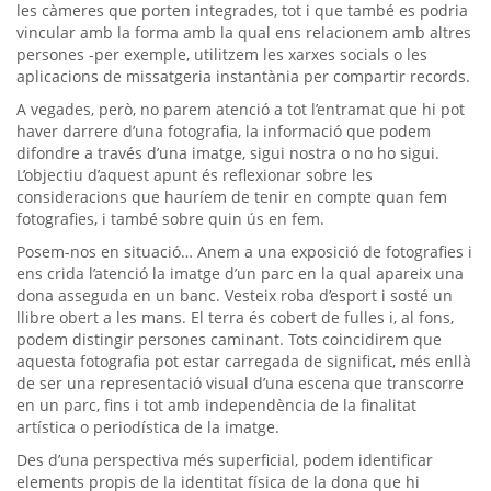
les càmeres que porten integrades, tot i que també es podria
vincular amb la forma amb la qual ens relacionem amb altres
persones -per exemple, utilitzem les xarxes socials o les
aplicacions de missatgeria instantània per compartir records.
A vegades, però, no parem atenció a tot l’entramat que hi pot
haver darrere d’una fotografia, la informació que podem
difondre a través d’una imatge, sigui nostra o no ho sigui.
L’objectiu d’aquest apunt és reflexionar sobre les
consideracions que hauríem de tenir en compte quan fem
fotografies, i també sobre quin ús en fem.
Posem-nos en situació… Anem a una exposició de fotografies i
ens crida l’atenció la imatge d’un parc en la qual apareix una
dona asseguda en un banc. Vesteix roba d’esport i sosté un
llibre obert a les mans. El terra és cobert de fulles i, al fons,
podem distingir persones caminant. Tots coincidirem que
aquesta fotografia pot estar carregada de significat, més enllà
de ser una representació visual d’una escena que transcorre
en un parc, fins i tot amb independència de la finalitat
artística o periodística de la imatge.
Des d’una perspectiva més superficial, podem identificar
elements propis de la identitat física de la dona que hi