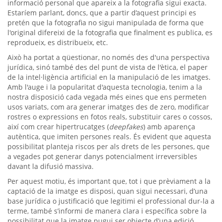
informació personal que apareix a la fotografia sigui exacta.
Estaríem parlant, doncs, que a partir d’aquest principi es
pretén que la fotografia no sigui manipulada de forma que
l'original difereixi de la fotografia que finalment es publica, es
reprodueix, es distribueix, etc.
Això ha portat a qüestionar, no només des d'una perspectiva
jurídica, sinó també des del punt de vista de l'ètica, el paper
de la intel·ligència artificial en la manipulació de les imatges.
Amb l'auge i la popularitat d'aquesta tecnologia, tenim a la
nostra disposició cada vegada més eines que ens permeten
usos variats, com ara generar imatges des de zero, modificar
rostres o expressions en fotos reals, substituir cares o cossos,
així com crear hipertrucatges (
deepfakes
) amb aparença
autèntica, que imiten persones reals. És evident que aquesta
possibilitat planteja riscos per als drets de les persones, que
a vegades pot generar danys potencialment irreversibles
davant la difusió massiva.
Per aquest motiu, és important que, tot i que prèviament a la
captació de la imatge es disposi, quan sigui necessari, d’una
base jurídica o justificació que legitimi el professional dur-la a
terme, també s’informi de manera clara i específica sobre la
possibilitat que la imatge pugui ser objecte d’una edició