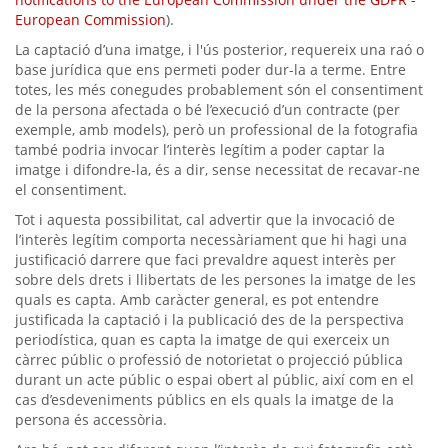
European Commission
).
La captació d’una imatge, i l'ús posterior, requereix una raó o
base jurídica que ens permeti poder dur-la a terme. Entre
totes, les més conegudes probablement són el consentiment
de la persona afectada o bé l’execució d’un contracte (per
exemple, amb models), però un professional de la fotografia
també podria invocar l’interès legítim a poder captar la
imatge i difondre-la, és a dir, sense necessitat de recavar-ne
el consentiment.
Tot i aquesta possibilitat, cal advertir que la invocació de
l’interès legítim comporta necessàriament que hi hagi una
justificació darrere que faci prevaldre aquest interès per
sobre dels drets i llibertats de les persones la imatge de les
quals es capta. Amb caràcter general, es pot entendre
justificada la captació i la publicació des de la perspectiva
periodística, quan es capta la imatge de qui exerceix un
càrrec públic o professió de notorietat o projecció pública
durant un acte públic o espai obert al públic, així com en el
cas d’esdeveniments públics en els quals la imatge de la
persona és accessòria.