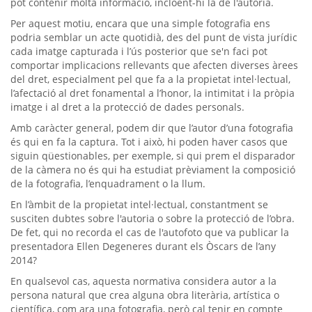
pot contenir molta informació, incloent-hi la de l'autoria.
Per aquest motiu, encara que una simple fotografia ens
podria semblar un acte quotidià, des del punt de vista jurídic
cada imatge capturada i l’ús posterior que se'n faci pot
comportar implicacions rellevants que afecten diverses àrees
del dret, especialment pel que fa a la propietat intel·lectual,
l’afectació al dret fonamental a l’honor, la intimitat i la pròpia
imatge i al dret a la protecció de dades personals.
Amb caràcter general, podem dir que l’autor d’una fotografia
és qui en fa la captura. Tot i això, hi poden haver casos que
siguin qüestionables, per exemple, si qui prem el disparador
de la càmera no és qui ha estudiat prèviament la composició
de la fotografia, l’enquadrament o la llum.
En l’àmbit de la propietat intel·lectual, constantment se
susciten dubtes sobre l'autoria o sobre la protecció de l’obra.
De fet, qui no recorda el cas de l'autofoto que va publicar la
presentadora Ellen Degeneres durant els Òscars de l’any
2014?
En qualsevol cas, aquesta normativa considera autor a la
persona natural que crea alguna obra literària, artística o
científica, com ara una fotografia, però cal tenir en compte