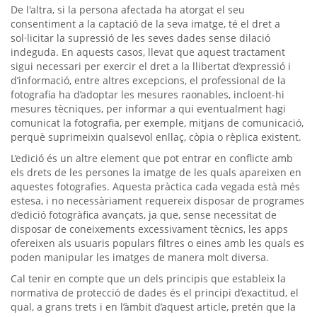
De l'altra, si la persona afectada ha atorgat el seu
consentiment a la captació de la seva imatge, té el dret a
sol·licitar la supressió de les seves dades sense dilació
indeguda. En aquests casos, llevat que aquest tractament
sigui necessari per exercir el dret a la llibertat d’expressió i
d’informació, entre altres excepcions, el professional de la
fotografia ha d’adoptar les mesures raonables, incloent-hi
mesures tècniques, per informar a qui eventualment hagi
comunicat la fotografia, per exemple, mitjans de comunicació,
perquè suprimeixin qualsevol enllaç, còpia o rèplica existent.
L’edició és un altre element que pot entrar en conflicte amb
els drets de les persones la imatge de les quals apareixen en
aquestes fotografies. Aquesta pràctica cada vegada està més
estesa, i no necessàriament requereix disposar de programes
d’edició fotogràfica avançats, ja que, sense necessitat de
disposar de coneixements excessivament tècnics, les apps
ofereixen als usuaris populars filtres o eines amb les quals es
poden manipular les imatges de manera molt diversa.
Cal tenir en compte que un dels principis que estableix la
normativa de protecció de dades és el principi d’exactitud, el
qual, a grans trets i en l’àmbit d’aquest article, pretén que la