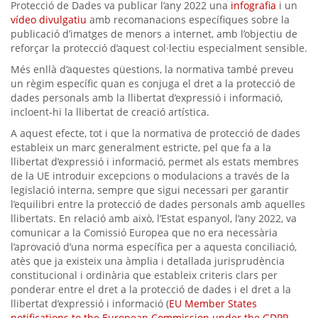
Protecció de Dades va publicar l’any 2022 una
infografia
i un
vídeo divulgatiu
amb recomanacions específiques sobre la
publicació d’imatges de menors a internet, amb l’objectiu de
reforçar la protecció d’aquest col·lectiu especialment sensible.
Més enllà d’aquestes qüestions, la normativa també preveu
un règim específic quan es conjuga el dret a la protecció de
dades personals amb la llibertat d’expressió i informació,
incloent-hi la llibertat de creació artística.
A aquest efecte, tot i que la normativa de protecció de dades
estableix un marc generalment estricte, pel que fa a la
llibertat d’expressió i informació, permet als estats membres
de la UE introduir excepcions o modulacions a través de la
legislació interna, sempre que sigui necessari per garantir
l’equilibri entre la protecció de dades personals amb aquelles
llibertats. En relació amb això, l’Estat espanyol, l’any 2022, va
comunicar a la Comissió Europea que no era necessària
l’aprovació d’una norma específica per a aquesta conciliació,
atès que ja existeix una àmplia i detallada jurisprudència
constitucional i ordinària que estableix criteris clars per
ponderar entre el dret a la protecció de dades i el dret a la
llibertat d’expressió i informació (
EU Member States
notifications to the European Commission under the GDPR -