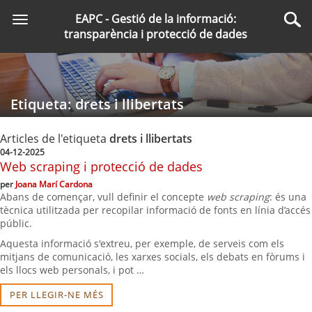
Saltar
EAPC - Gestió de la informació:
Toggle
al
Cer
transparència i protecció de dades
navigation
contingut
principal
Etiqueta: drets i llibertats
Articles de l'etiqueta
drets i llibertats
04-12-2025
Web scraping i protecció de dades
per
Joana Marí Cardona
Abans de començar, vull definir el concepte
web scraping
: és una
tècnica utilitzada per recopilar informació de fonts en línia d’accés
públic.
Aquesta informació s'extreu, per exemple, de serveis com els
mitjans de comunicació, les xarxes socials, els debats en fòrums i
els llocs web personals, i pot …
PER LLEGIR-NE MÉS