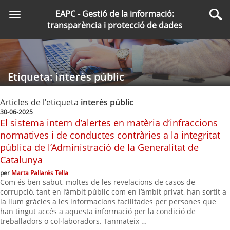
Saltar
EAPC - Gestió de la informació:
Toggle
al
Cer
transparència i protecció de dades
navigation
contingut
principal
Etiqueta: interès públic
Articles de l'etiqueta
interès públic
30-06-2025
El sistema intern d’alertes en matèria d’infraccions
normatives i de conductes contràries a la integritat
pública de l’Administració de la Generalitat de
Catalunya
per
Marta Pallarés Tella
Com és ben sabut, moltes de les revelacions de casos de
corrupció, tant en l’àmbit públic com en l’àmbit privat, han sortit a
la llum gràcies a les informacions facilitades per persones que
han tingut accés a aquesta informació per la condició de
treballadors o col·laboradors. Tanmateix …