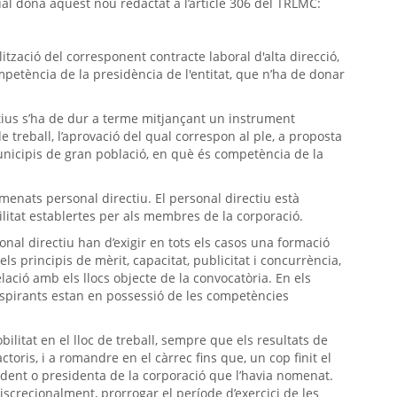
ual dona aquest nou redactat a l’article 306 del TRLMC:
tzació del corresponent contracte laboral d'alta direcció,
mpetència de la presidència de l'entitat, que n’ha de donar
ctius s’ha de dur a terme mitjançant un instrument
de treball, l’aprovació del qual correspon al ple, a proposta
municipis de gran població, en què és competència de la
enats personal directiu. El personal directiu està
ilitat establertes per als membres de la corporació.
onal directiu han d’exigir en tots els casos una formació
ls principis de mèrit, capacitat, publicitat i concurrència,
elació amb els llocs objecte de la convocatòria. En els
 aspirants estan en possessió de les competències
bilitat en el lloc de treball, sempre que els resultats de
ctoris, i a romandre en el càrrec fins que, un cop finit el
dent o presidenta de la corporació que l’havia nomenat.
discrecionalment, prorrogar el període d’exercici de les