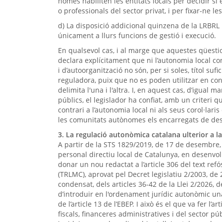
només habiliten les entitats locals per decidir si 
o professionals del sector privat, i per fixar-ne le
d) La disposició addicional quinzena de la LRBRL n
únicament a llurs funcions de gestió i execució.
En qualsevol cas, i al marge que aquestes qüestio
declara explícitament que ni l’autonomia local co
i d’autoorganització no són, per si soles, títol su
reguladora, puix que no es poden utilitzar en con
delimita l'una i l'altra. I, en aquest cas, d’igua
públics, el legislador ha confiat, amb un criteri q
contrari a l’autonomia local ni als seus corol·lar
les comunitats autònomes els encarregats de desen
3. La regulació autonòmica catalana ulterior a l
A partir de la STS 1829/2019, de 17 de desembre, v
personal directiu local de Catalunya, en desenvol
donar un nou redactat a l’article 306 del text ref
(TRLMC), aprovat pel Decret legislatiu 2/2003, de 
condensat, dels articles 36-42 de la Llei 2/2026, de
d’introduir en l'ordenament jurídic autonòmic un
de l’article 13 de l’EBEP. I això és el que va fer l’a
fiscals, financeres administratives i del sector pú