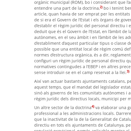
orgànic municipal (ROM), bo i considerant que l’ar
2)
entendre una part de la doctrina,
bo i tenint be
article, quan havia de ser emprat per les entitats
de si era el Govern de l’Estat i els òrgans de go
d’establir el règim jurídic del personal directiu i 
deduït que és el Govern de l’Estat, en l’àmbit de 
autònomes, en el seu àmbit i en l’àmbit de les admi
d’establiment d’aquest particular tipus o classe
possible que una entitat local de règim comú def
normes d’estructura orgànica, és a dir, reglament 
configuri un règim jurídic de personal directiu 
normatives contingudes a l’EBEP i en altres prec
3)
sense introduir-se en el camp reservat a la llei.
Així van actuar bastants ajuntaments catalans, p
aquest temps, que el mandat del legislador estat
sinó als governs de les comunitats autònomes i al
règim jurídic dels directius locals, municipi per 
4)
Un altre sector de la doctrina
va elaborar una gu
professional a les administracions locals. Darrere
que la inactivitat de la de la Generalitat de Ca
directiu en tots els ajuntaments de Catalunya, 
regulació provisional, només aplicable mentre el G