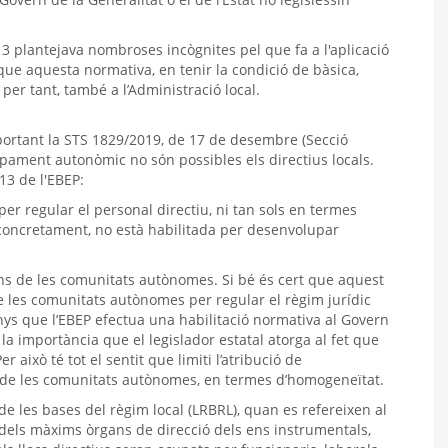
e 13 plantejava nombroses incògnites pel que fa a l'aplicació
que aquesta normativa, en tenir la condició de bàsica,
 per tant, també a l’Administració local.
mportant la STS 1829/2019, de 17 de desembre (Secció
ament autonòmic no són possibles els directius locals.
 13 de l'EBEP:
 per regular el personal directiu, ni tan sols en termes
, concretament, no està habilitada per desenvolupar
rns de les comunitats autònomes. Si bé és cert que aquest
 de les comunitats autònomes per regular el règim jurídic
nys que l’EBEP efectua una habilitació normativa al Govern
 la importància que el legislador estatal atorga al fet que
 això té tot el sentit que limiti l’atribució de
 de les comunitats autònomes, en termes d’homogeneïtat.
de les bases del règim local (LRBRL), quan es refereixen al
rs dels màxims òrgans de direcció dels ens instrumentals,