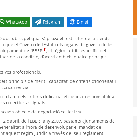
WhatsApp
Telegram
E-mail
0 d’octubre, pel qual s’aprova el text refós de la Llei de
osa que el Govern de l’Estat i els òrgans de govern de les
1)
volupament de l’EBEP
, el règim jurídic específic del
minar-ne la condició, d’acord amb els quatre principis
ctives professionals.
ls principis de mèrit i capacitat, de criteris d’idoneïtat i
a concurrència.
cord amb els criteris d’eficàcia, eficiència, responsabilitat
els objectius assignats.
 no són objecte de negociació col·lectiva.
 12 d’abril, de l’EBEP, l’any 2007, bastants ajuntaments de
 Generalitat a l’hora de desenvolupar el mandat del
ent aquest règim jurídic a través del seu reglament