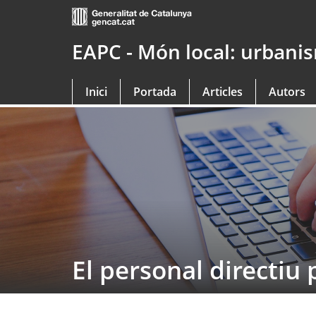
Saltar
al
contingut
EAPC - Món local: urbanism
principal
Inici
Portada
Articles
Autors
El personal directiu 