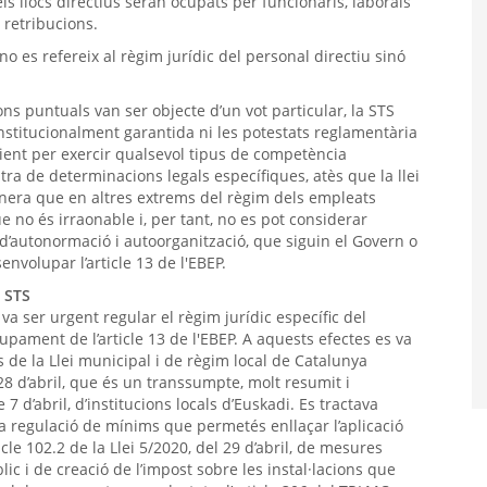
els llocs directius seran ocupats per funcionaris, laborals
s retribucions.
o es refereix al règim jurídic del personal directiu sinó
ns puntuals van ser objecte d’un vot particular, la STS
nstitucionalment garantida ni les potestats reglamentària
ficient per exercir qualsevol tipus de competència
tra de determinacions legals específiques, atès que la llei
l manera que en altres extrems del règim dels empleats
ue no és irraonable i, per tant, no es pot considerar
is d’autonormació i autoorganització, que siguin el Govern o
volupar l’article 13 de l'EBEP.
a STS
a ser urgent regular el règim jurídic específic del
upament de l’article 13 de l'EBEP. A aquests efectes es va
ós de la Llei municipal i de règim local de Catalunya
28 d’abril, que és un transsumpte, molt resumit i
 7 d’abril, d’institucions locals d’Euskadi. Es tractava
a regulació de mínims que permetés enllaçar l’aplicació
rticle 102.2 de la Llei 5/2020, del 29 d’abril, de mesures
blic i de creació de l’impost sobre les instal·lacions que