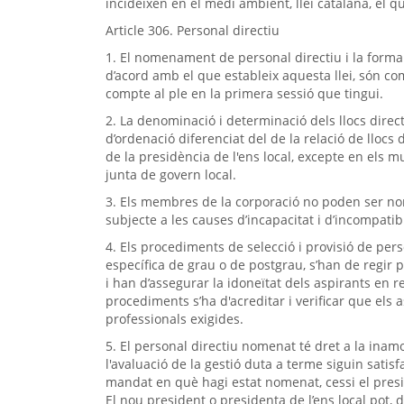
incideixen en el medi ambient, llei catalana, el q
Article 306. Personal directiu
1. El nomenament de personal directiu i la formali
d’acord amb el que estableix aquesta llei, són co
compte al ple en la primera sessió que tingui.
2. La denominació i determinació dels llocs dire
d’ordenació diferenciat del de la relació de llocs 
de la presidència de l'ens local, excepte en els 
junta de govern local.
3. Els membres de la corporació no poden ser nom
subjecte a les causes d’incapacitat i d’incompatib
4. Els procediments de selecció i provisió de pers
específica de grau o de postgrau, s’han de regir pe
i han d’assegurar la idoneïtat dels aspirants en r
procediments s’ha d'acreditar i verificar que els
professionals exigides.
5. El personal directiu nomenat té dret a la inamo
l'avaluació de la gestió duta a terme siguin satisfa
mandat en què hagi estat nomenat, cessi el presi
El nou president o presidenta de l’ens local pot, 