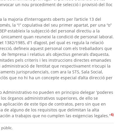
onvocar un nou procediment de selecció i provisió del lloc
a la majoria d’interrogants oberts per l’article 13 del
 només, la “i” copulativa del seu primer apartat, per una “o”
BEP estableix la subjecció del personal directiu a la
ió únicament quan reuneixi la condició de personal laboral.
et 1382/1985, d’1 d’agost, pel qual es regula la relació
irecció, defineix aquest personal com els treballadors que
a de l’empresa i relatius als objectius generals d’aquesta,
itades pels criteris i les instruccions directes emanades
 administració de l’entitat que respectivament n'ocupi la
iaments jurisprudencials, com ara la STS, Sala Social,
lòs que no hi ha un concepte especial d’alta direcció per
ho Administrativo no pueden en principio delegar 'poderes
los órganos administrativos superiores, de ello se
a aplicación de este tipo de contratos, pero sin que en
a de alguno de los requisitos que delimitan la alta
6)
cación a trabajos que no cumplen las exigencias legales."
 públic.