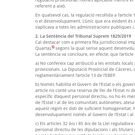
referent a això.
En qualsevol cas, la regulació recollida a l’articl
o el desenvolupament. L’únic que era evident és 
s’aplicava a totes les administracions publiques i,
2. La Sentència del Tribunal Suprem 1829/2019
Cal destacar com a primera fita jurisdiccional i
5)
Quarta),
segons la qual sense aquest desenvolup
La sentència va concloure, en efecte, que l’article
a) No confereix cap atribució a les entitats locals
provisionals. La Diputació Provincial de Cáceres
reglamentàriament l’article 13 de l’EBEP.
b) Només habilita el Govern de l’Estat o els gove
article no conté una reserva de llei de l’Estat ni
específic d’aquest personal directiu, no ho és me
de l’Estat i al de les comunitats autònomes, atesa
aquest règim es doti de suficient homogeneïtat. Per
desenvolupament només al Govern de l’Estat i al
c) Els articles 32
bis
i 85
bis
de la Llei reguladora 
personal directiu de les diputacions i als titula