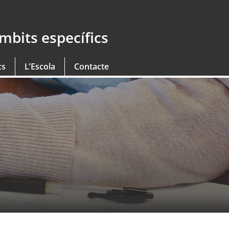
àmbits específics
cs
L'Escola
Contacte