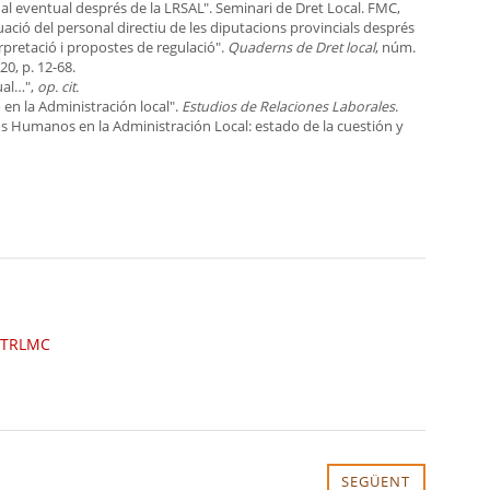
nal eventual després de la LRSAL". Seminari de Dret Local. FMC,
uació del personal directiu de les diputacions provincials després
rpretació i propostes de regulació".
Quaderns de Dret local
, núm.
0, p. 12-68.
ual…",
op. cit.
o en la Administración local".
Estudios de Relaciones Laborales
.
os Humanos en la Administración Local: estado de la cuestión y
TRLMC
SEGÜENT