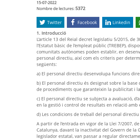
15-07-2022
5372
Nombre de lectures:
Twitter
Facebook
Linkedin
1. Introducció
L’article 13 del Reial decret legislatiu 5/2015, de 3
l’Estatut bàsic de l’empleat públic (TREBEP), disp
comunitats autònomes poden establir, en desen
personal directiu, així com els criteris per deter
següents:
a) El personal directiu desenvolupa funcions dire
b) El personal directiu és designat sobre la base de
de procediments que garanteixin la publicitat i l
c) El personal directiu se subjecta a avaluació, d’a
en la gestió i control de resultats en relació amb 
d) Les condicions de treball del personal directiu
A partir de l’entrada en vigor de la Llei 7/2007, de
Catalunya, davant la inactivitat del Govern de la
legislador estatal, van passar a regular directam