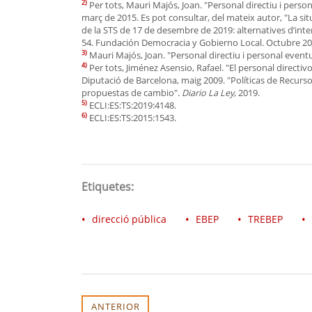
2)
Per tots, Mauri Majós, Joan. "Personal directiu i perso
març de 2015. Es pot consultar, del mateix autor, "La sit
de la STS de 17 de desembre de 2019: alternatives d’inte
54. Fundación Democracia y Gobierno Local. Octubre 202
3)
Mauri Majós, Joan. "Personal directiu i personal event
4)
Per tots, Jiménez Asensio, Rafael. "El personal directiv
Diputació de Barcelona, maig 2009. "Políticas de Recurs
propuestas de cambio".
Diario La Ley
, 2019.
5)
ECLI:ES:TS:2019:4148.
6)
ECLI:ES:TS:2015:1543.
Etiquetes:
direcció pública
EBEP
TREBEP
ANTERIOR