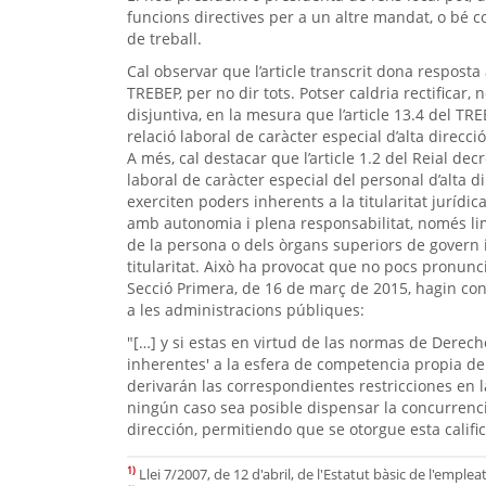
funcions directives per a un altre mandat, o bé c
de treball.
Cal observar que l’article transcrit dona resposta 
TREBEP, per no dir tots. Potser caldria rectificar,
disjuntiva, en la mesura que l’article 13.4 del TRE
relació laboral de caràcter especial d’alta direcc
A més, cal destacar que l’article 1.2 del Reial decr
laboral de caràcter especial del personal d’alta d
exerciten poders inherents a la titularitat jurídic
amb autonomia i plena responsabilitat, només lim
de la persona o dels òrgans superiors de govern i
titularitat. Això ha provocat que no pocs pronunc
Secció Primera, de 16 de març de 2015, hagin conc
a les administracions públiques:
"[…] y si estas en virtud de las normas de Derec
inherentes' a la esfera de competencia propia de 
derivarán las correspondientes restricciones en l
ningún caso sea posible dispensar la concurrenci
dirección, permitiendo que se otorgue esta califi
1)
Llei 7/2007, de 12 d'abril, de l'Estatut bàsic de l'empleat