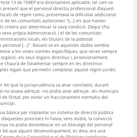
ticle 13 de l'EBEP era directament aplicable, tal com va
n present que el personal directiu professional d’aquest
 locals de règim comú, presentava la dificultat addicional
vern de les comunitats autònomes "[…] els que havien
els criteris per determinar la seva condició. D’aquí s’ha
la seva pròpia Administració, i el de les comunitats
nistracions locals, els titulars de la potestat
 de personal […]". Basant-se en aquestes dades sembla
ineixi a les seves normes específiques, que seran sempre
orgànic, els seus òrgans directius i, provisionalment,
que s’haurà de fonamentar sempre en les directrius
eptes legals que permetin completar aquest règim jurídic
er bé que la jurisprudència va anar concloent, durant
al no anava adreçat –no podia anar adreçat- als municipis
 de l’Estat, per evitar un fraccionament normatiu del
municipi.
ia bàsica per implantar un sistema de direcció pública
 d’aquestes posicions hi havia, sens dubte, la convicció
talunya no podia desembocar en un blocatge del personal
per bé que aquest desenvolupament, es deia, era una
overn de la Generalitat o el de l’Estat no legislessin