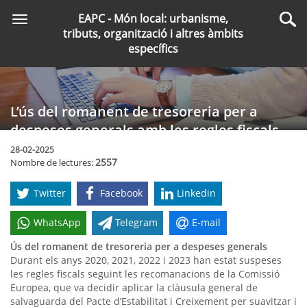
Saltar
EAPC - Món local: urbanisme,
Toggle
al
Cer
tributs, organització i altres àmbits
navigation
contingut
específics
principal
L’ús del romanent de tresoreria per a
despeses generals amb les regles fiscals
actives
28-02-2025
2557
Nombre de lectures:
Twitter
Facebook
Linkedin
WhatsApp
Telegram
E-mail
Ús del romanent de tresoreria per a despeses generals
Durant els anys 2020, 2021, 2022 i 2023 han estat suspeses
les regles fiscals seguint les recomanacions de la Comissió
Europea, que va decidir aplicar la clàusula general de
salvaguarda del Pacte d’Estabilitat i Creixement per suavitzar i