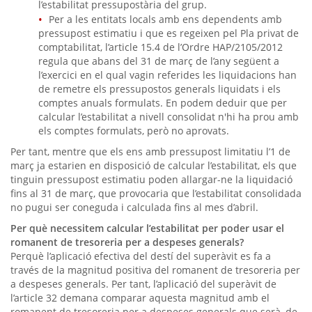
l’estabilitat pressupostària del grup.
Per a les entitats locals amb ens dependents amb
pressupost estimatiu i que es regeixen pel Pla privat de
comptabilitat, l’article 15.4 de l’Ordre HAP/2105/2012
regula que abans del 31 de març de l’any següent a
l’exercici en el qual vagin referides les liquidacions han
de remetre els pressupostos generals liquidats i els
comptes anuals formulats. En podem deduir que per
calcular l’estabilitat a nivell consolidat n'hi ha prou amb
els comptes formulats, però no aprovats.
Per tant, mentre que els ens amb pressupost limitatiu l’1 de
març ja estarien en disposició de calcular l’estabilitat, els que
tinguin pressupost estimatiu poden allargar-ne la liquidació
fins al 31 de març, que provocaria que l’estabilitat consolidada
no pugui ser coneguda i calculada fins al mes d’abril.
Per què necessitem calcular l’estabilitat per poder usar el
romanent de tresoreria per a despeses generals?
Perquè l’aplicació efectiva del destí del superàvit es fa a
través de la magnitud positiva del romanent de tresoreria per
a despeses generals. Per tant, l’aplicació del superàvit de
l’article 32 demana comparar aquesta magnitud amb el
romanent de tresoreria per a despeses generals que serà, de