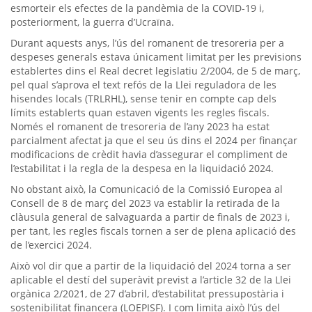
esmorteir els efectes de la pandèmia de la COVID-19 i,
posteriorment, la guerra d’Ucraïna.
Durant aquests anys, l’ús del romanent de tresoreria per a
despeses generals estava únicament limitat per les previsions
establertes dins el Real decret legislatiu 2/2004, de 5 de març,
pel qual s’aprova el text refós de la Llei reguladora de les
hisendes locals (TRLRHL), sense tenir en compte cap dels
límits establerts quan estaven vigents les regles fiscals.
Només el romanent de tresoreria de l’any 2023 ha estat
parcialment afectat ja que el seu ús dins el 2024 per finançar
modificacions de crèdit havia d’assegurar el compliment de
l’estabilitat i la regla de la despesa en la liquidació 2024.
No obstant això, la Comunicació de la Comissió Europea al
Consell de 8 de març del 2023 va establir la retirada de la
clàusula general de salvaguarda a partir de finals de 2023 i,
per tant, les regles fiscals tornen a ser de plena aplicació des
de l’exercici 2024.
Això vol dir que a partir de la liquidació del 2024 torna a ser
aplicable el destí del superàvit previst a l’article 32 de la Llei
orgànica 2/2021, de 27 d’abril, d’estabilitat pressupostària i
sostenibilitat financera (LOEPISF). I com limita això l’ús del