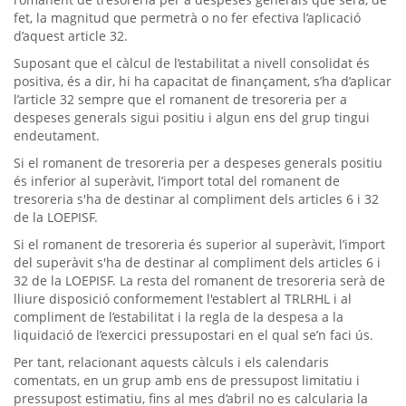
fet, la magnitud que permetrà o no fer efectiva l’aplicació
d’aquest article 32.
Suposant que el càlcul de l’estabilitat a nivell consolidat és
positiva, és a dir, hi ha capacitat de finançament, s’ha d’aplicar
l’article 32 sempre que el romanent de tresoreria per a
despeses generals sigui positiu i algun ens del grup tingui
endeutament.
Si el romanent de tresoreria per a despeses generals positiu
és inferior al superàvit, l’import total del romanent de
tresoreria s'ha de destinar al compliment dels articles 6 i 32
de la LOEPISF.
Si el romanent de tresoreria és superior al superàvit, l’import
del superàvit s'ha de destinar al compliment dels articles 6 i
32 de la LOEPISF. La resta del romanent de tresoreria serà de
lliure disposició conformement l'establert al TRLRHL i al
compliment de l’estabilitat i la regla de la despesa a la
liquidació de l’exercici pressupostari en el qual se’n faci ús.
Per tant, relacionant aquests càlculs i els calendaris
comentats, en un grup amb ens de pressupost limitatiu i
pressupost estimatiu, fins al mes d’abril no es calcularia la