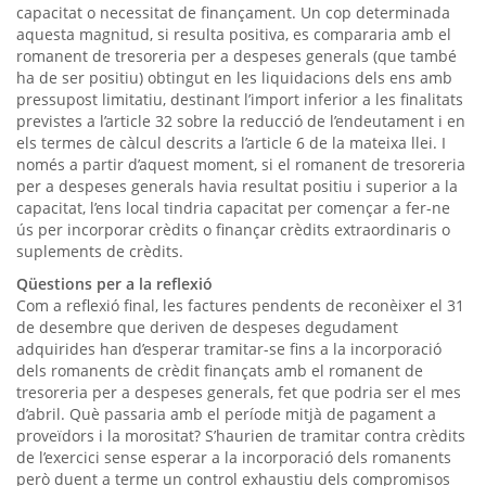
capacitat o necessitat de finançament. Un cop determinada
aquesta magnitud, si resulta positiva, es compararia amb el
romanent de tresoreria per a despeses generals (que també
ha de ser positiu) obtingut en les liquidacions dels ens amb
pressupost limitatiu, destinant l’import inferior a les finalitats
previstes a l’article 32 sobre la reducció de l’endeutament i en
els termes de càlcul descrits a l’article 6 de la mateixa llei. I
només a partir d’aquest moment, si el romanent de tresoreria
per a despeses generals havia resultat positiu i superior a la
capacitat, l’ens local tindria capacitat per començar a fer-ne
ús per incorporar crèdits o finançar crèdits extraordinaris o
suplements de crèdits.
Qüestions per a la reflexió
Com a reflexió final, les factures pendents de reconèixer el 31
de desembre que deriven de despeses degudament
adquirides han d’esperar tramitar-se fins a la incorporació
dels romanents de crèdit finançats amb el romanent de
tresoreria per a despeses generals, fet que podria ser el mes
d’abril. Què passaria amb el període mitjà de pagament a
proveïdors i la morositat? S’haurien de tramitar contra crèdits
de l’exercici sense esperar a la incorporació dels romanents
però duent a terme un control exhaustiu dels compromisos