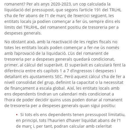
romanent? Per als anys 2020-2023, un cop calculada la
liquidació del pressupost, que segons l’article 191 del TRLHL
s’ha de fer abans de l’1 de març de l’exercici següent, les
entitats locals ja podien començar a fer ús, sempre dins els
límits del TRLRHL, del romanent positiu de tresoreria per a
despeses generals.
No obstant això, amb la reactivació de les regles fiscals no
totes les entitats locals poden començar a fer-ne ús només
amb l’aprovació de la liquidació. L’ús del romanent de
tresoreria per a despeses generals quedarà condicionat,
primer, al càlcul del superàvit. El superàvit es calcularà fent la
diferència entre els capítols 1 a 7 d’ingressos i despeses i
detallant els ajustaments SEC. Però aquest càlcul s’ha de fer a
nivell consolidat del grup, definint la capacitat o la necessitat
de finançament a escala global. Així, les entitats locals amb
ens dependents tindran un calendari més condicionat a
l’hora de poder decidir quins usos poden donar al romanent
de tresoreria per a despeses generals quan sigui positiu:
Si tots els ens dependents tenen pressupost limitatiu,
en principi, tots l'haurien d’haver liquidat abans de l’1
de març i, per tant, podran calcular amb celeritat