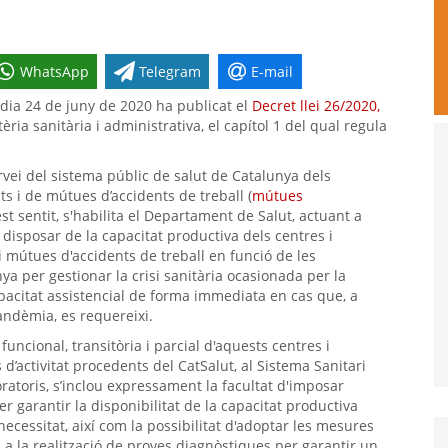
WhatsApp
Telegram
E-mail
dia 24 de juny de 2020 ha publicat el
Decret llei 26/2020,
ria sanitària i administrativa, el capítol 1 del qual regula
vei del sistema públic de salut de Catalunya dels
ts i de mútues d’accidents de treball (
mútues
st sentit, s'habilita el Departament de Salut, actuant a
r disposar de la capacitat productiva dels centres i
 i mútues d'accidents de treball en funció de les
ya per gestionar la crisi sanitària ocasionada per la
pacitat assistencial de forma immediata en cas que, a
pandèmia, es requereixi.
uncional, transitòria i parcial d'aquests centres i
d’activitat procedents del CatSalut, al Sistema Sanitari
boratoris, s’inclou expressament la facultat d'imposar
er garantir la disponibilitat de la capacitat productiva
ecessitat, així com la possibilitat d'adoptar les mesures
a la realització de proves diagnòstiques per garantir un