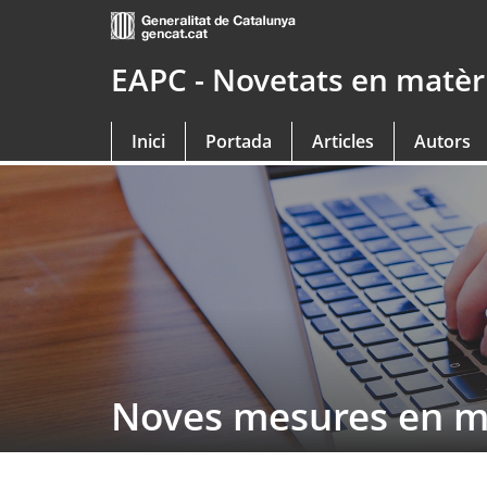
Saltar
al
contingut
EAPC - Novetats en matèri
principal
Inici
Portada
Articles
Autors
Noves mesures en ma