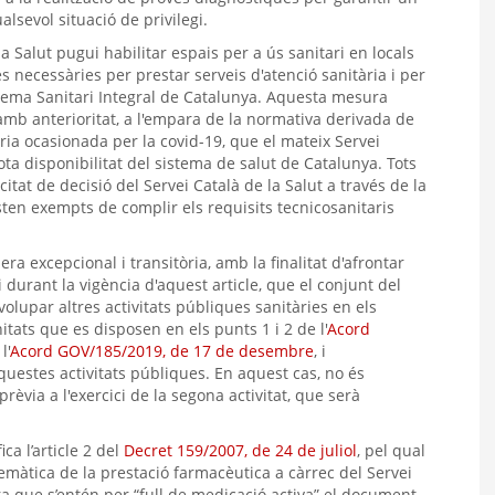
alsevol situació de privilegi.
a Salut pugui habilitar espais per a ús sanitari en locals
es necessàries per prestar serveis d'atenció sanitària i per
stema Sanitari Integral de Catalunya. Aquesta mesura
s amb anterioritat, a l'empara de la normativa derivada de
tària ocasionada per la covid-19, que el mateix Servei
ta disponibilitat del sistema de salut de Catalunya. Tots
citat de decisió del Servei Català de la Salut a través de la
sten exempts de complir els requisits tecnicosanitaris
a excepcional i transitòria, amb la finalitat d'afrontar
 durant la vigència d'aquest article, que el conjunt del
olupar altres activitats públiques sanitàries en els
itats que es disposen en els punts 1 i 2 de l'
Acord
l'
Acord GOV/185/2019, de 17 de desembre
, i
uestes activitats públiques. En aquest cas, no és
prèvia a l'exercici de la segona activitat, que serà
ca l’article 2 del
Decret 159/2007, de 24 de juliol
, pel qual
elemàtica de la prestació farmacèutica a càrrec del Servei
a que s’entén per “full de medicació activa” el document,