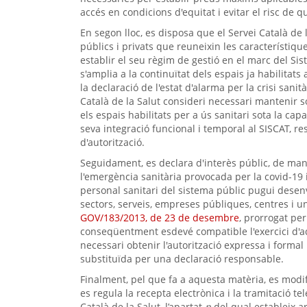
accés en condicions d'equitat i evitar el risc de qu
En segon lloc, es disposa que el Servei Català de l
públics i privats que reuneixin les característiqu
establir el seu règim de gestió en el marc del Si
s'amplia a la continuïtat dels espais ja habilitat
la declaració de l'estat d'alarma per la crisi sani
Català de la Salut consideri necessari mantenir so
els espais habilitats per a ús sanitari sota la capa
seva integració funcional i temporal al SISCAT, re
d'autorització.
Seguidament, es declara d'interès públic, de maner
l'emergència sanitària provocada per la covid-19 i
personal sanitari del sistema públic pugui desenv
sectors, serveis, empreses públiques, centres i un
GOV/183/2013, de 23 de desembre
, prorrogat per 
conseqüentment esdevé compatible l'exercici d'aq
necessari obtenir l'autorització expressa i formal 
substituïda per una declaració responsable.
Finalment, pel que fa a aquesta matèria, es modifi
es regula la recepta electrònica i la tramitació t
Català de la Salut, l’apartat
n
del qual estableix ar