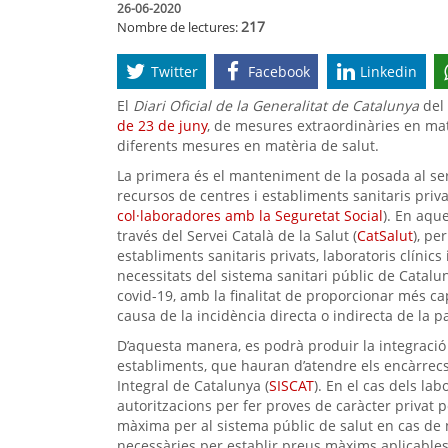
26-06-2020
217
Nombre de lectures:
Twitter
Facebook
Linkedin
El
Diari Oficial de la Generalitat de Catalunya
del 
de 23 de juny
, de mesures extraordinàries en matè
diferents mesures en matèria de salut.
La primera és el manteniment de la posada al ser
recursos de centres i establiments sanitaris priva
col·laboradores amb la Seguretat Social
). En aque
través del Servei Català de la Salut (
CatSalut
), pe
establiments sanitaris privats, laboratoris clínics
necessitats del sistema sanitari públic de Catalun
covid-19, amb la finalitat de proporcionar més ca
causa de la incidència directa o indirecta de la 
D’aquesta manera, es podrà produir la integració f
establiments, que hauran d’atendre els encàrrecs 
Integral de Catalunya (
SISCAT
). En el cas dels la
autoritzacions per fer proves de caràcter privat p
màxima per al sistema públic de salut en cas de n
necessàries per establir preus màxims aplicables 