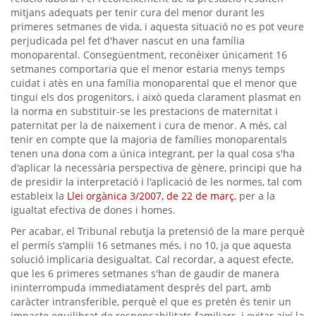
mitjans adequats per tenir cura del menor durant les
primeres setmanes de vida, i aquesta situació no es pot veure
perjudicada pel fet d'haver nascut en una família
monoparental. Consegüentment, reconèixer únicament 16
setmanes comportaria que el menor estaria menys temps
cuidat i atès en una família monoparental que el menor que
tingui els dos progenitors, i això queda clarament plasmat en
la norma en substituir-se les prestacions de maternitat i
paternitat per la de naixement i cura de menor. A més, cal
tenir en compte que la majoria de famílies monoparentals
tenen una dona com a única integrant, per la qual cosa s'ha
d'aplicar la necessària perspectiva de gènere, principi que ha
de presidir la interpretació i l'aplicació de les normes, tal com
estableix la
Llei orgànica 3/2007, de 22 de març
, per a la
igualtat efectiva de dones i homes.
Per acabar, el Tribunal rebutja la pretensió de la mare perquè
el permís s'ampliï 16 setmanes més, i no 10, ja que aquesta
solució implicaria desigualtat. Cal recordar, a aquest efecte,
que les 6 primeres setmanes s'han de gaudir de manera
ininterrompuda immediatament després del part, amb
caràcter intransferible, perquè el que es pretén és tenir un
impacte equilibrat de responsabilitats familiars, i evitar així la