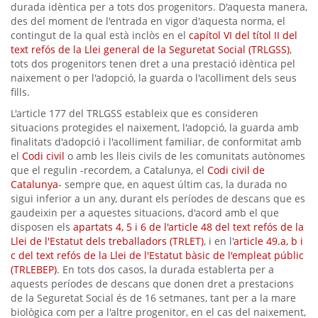
durada idèntica per a tots dos progenitors. D'aquesta manera,
des del moment de l'entrada en vigor d'aquesta norma, el
contingut de la qual està inclòs en el
capítol VI del títol II del
text refós de la Llei general de la Seguretat Social (TRLGSS)
,
tots dos progenitors tenen dret a una prestació idèntica pel
naixement o per l'adopció, la guarda o l'acolliment dels seus
fills.
L'article 177 del TRLGSS estableix que es consideren
situacions protegides el naixement, l'adopció, la guarda amb
finalitats d'adopció i l'acolliment familiar, de conformitat amb
el
Codi civil
o amb les lleis civils de les comunitats autònomes
que el regulin -recordem, a Catalunya, el
Codi civil de
Catalunya
- sempre que, en aquest últim cas, la durada no
sigui inferior a un any, durant els períodes de descans que es
gaudeixin per a aquestes situacions, d'acord amb el que
disposen els
apartats 4, 5 i 6 de l'article 48 del text refós de la
Llei de l'Estatut dels treballadors (TRLET)
, i en l'
article 49.a, b i
c del text refós de la Llei de l'Estatut bàsic de l'empleat públic
(TRLEBEP)
. En tots dos casos, la durada establerta per a
aquests períodes de descans que donen dret a prestacions
de la Seguretat Social és de 16 setmanes, tant per a la mare
biològica com per a l'altre progenitor, en el cas del naixement,