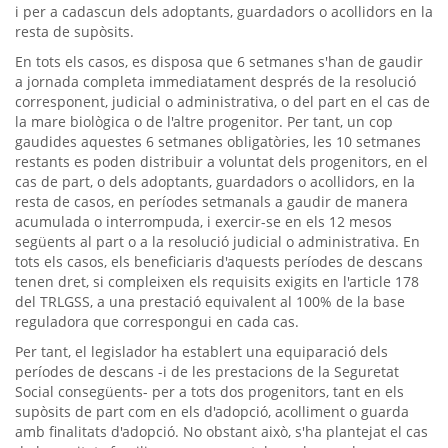
i per a cadascun dels adoptants, guardadors o acollidors en la
resta de supòsits.
En tots els casos, es disposa que 6 setmanes s'han de gaudir
a jornada completa immediatament després de la resolució
corresponent, judicial o administrativa, o del part en el cas de
la mare biològica o de l'altre progenitor. Per tant, un cop
gaudides aquestes 6 setmanes obligatòries, les 10 setmanes
restants es poden distribuir a voluntat dels progenitors, en el
cas de part, o dels adoptants, guardadors o acollidors, en la
resta de casos, en períodes setmanals a gaudir de manera
acumulada o interrompuda, i exercir-se en els 12 mesos
següents al part o a la resolució judicial o administrativa. En
tots els casos, els beneficiaris d'aquests períodes de descans
tenen dret, si compleixen els requisits exigits en l'article 178
del TRLGSS, a una prestació equivalent al 100% de la base
reguladora que correspongui en cada cas.
Per tant, el legislador ha establert una equiparació dels
períodes de descans -i de les prestacions de la Seguretat
Social consegüents- per a tots dos progenitors, tant en els
supòsits de part com en els d'adopció, acolliment o guarda
amb finalitats d'adopció. No obstant això, s'ha plantejat el cas