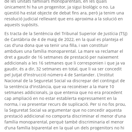
de les unitats familiars monoparentals, en les quals
únicament hi ha un progenitor, ja sigui biològic o no. La
qüestió ha estat objecte de debat fins ara, però ja tenim una
resolució judicial rellevant que ens aproxima a la solució en
aquests supòsits.
Es tracta de la Sentència del Tribunal Superior de Justícia (TSJ)
de Cantàbria de 4 de maig de 2022, en la qual es planteja el
cas d'una dona que va tenir una filla, i van constituir
ambdues una família monoparental. La mare va reclamar el
dret a gaudir de 16 setmanes de prestació per naixement
addicionals a les 16 setmanes que li corresponien i que ja va
gaudir, és a dir, 32 setmanes en total, que li va ser concedit
pel Jutjat d'Instrucció número 4 de Santander. L'Institut
Nacional de la Seguretat Social va discrepar del contingut de
la sentència d'instància, que va reconèixer a la mare 10
setmanes addicionals, ja que entenia que no era procedent
cap ampliació en no estar establerta expressament en la
norma, i va presentar recurs de suplicació. Per si no fos prou,
la Seguretat Social va argumentar que no concedir aquesta
prestació addicional no comporta discriminar el menor d'una
família monoparental, perquè també discriminaria el menor
d'una família biparental en la qual un dels progenitors no hi