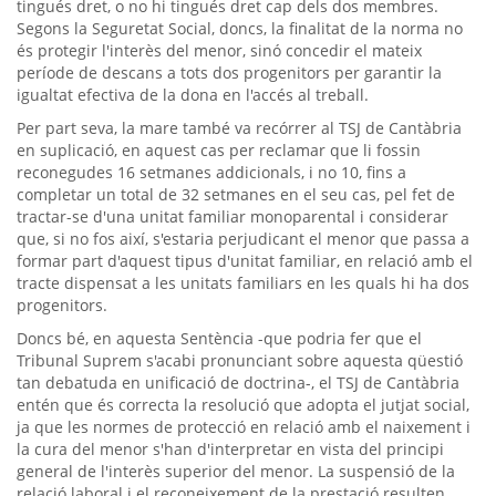
tingués dret, o no hi tingués dret cap dels dos membres.
Segons la Seguretat Social, doncs, la finalitat de la norma no
és protegir l'interès del menor, sinó concedir el mateix
període de descans a tots dos progenitors per garantir la
igualtat efectiva de la dona en l'accés al treball.
Per part seva, la mare també va recórrer al TSJ de Cantàbria
en suplicació, en aquest cas per reclamar que li fossin
reconegudes 16 setmanes addicionals, i no 10, fins a
completar un total de 32 setmanes en el seu cas, pel fet de
tractar-se d'una unitat familiar monoparental i considerar
que, si no fos així, s'estaria perjudicant el menor que passa a
formar part d'aquest tipus d'unitat familiar, en relació amb el
tracte dispensat a les unitats familiars en les quals hi ha dos
progenitors.
Doncs bé, en aquesta Sentència -que podria fer que el
Tribunal Suprem s'acabi pronunciant sobre aquesta qüestió
tan debatuda en unificació de doctrina-, el TSJ de Cantàbria
entén que és correcta la resolució que adopta el jutjat social,
ja que les normes de protecció en relació amb el naixement i
la cura del menor s'han d'interpretar en vista del principi
general de l'interès superior del menor. La suspensió de la
relació laboral i el reconeixement de la prestació resulten