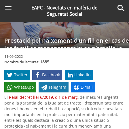
Saltar
EAPC - Novetats en matèria de
Toggle
al
Cer
Seguretat Social
navigation
contingut
principal
Prestació pel naixement d'un fill en el cas de
les famílies monoparentals: se n’amplia la
durada?
11-05-2022
1885
Nombre de lectures:
Twitter
Facebook
Linkedin
WhatsApp
Telegram
E-mail
El
Reial decret llei 6/2019, d'1 de març
, de mesures urgents
per a la garantia de la igualtat de tracte i d'oportunitats entre
dones i homes en el treball i l'ocupació, va introduir novetats
molt importants en la protecció per maternitat i paternitat,
entre les quals destaca la creació d'una única situació
protegida -el naixement i la cura d'un menor- amb una