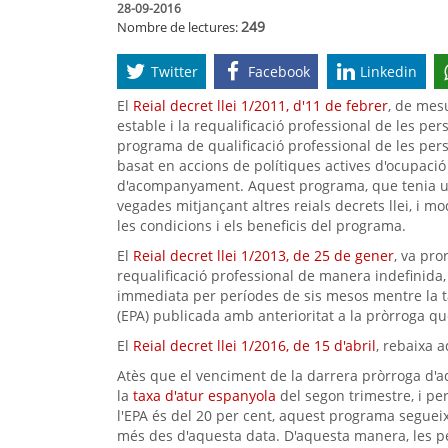
28-09-2016
249
Nombre de lectures:
Twitter
Facebook
Linkedin
El
Reial decret llei 1/2011, d'11 de febrer
, de mes
estable i la requalificació professional de les p
programa de qualificació professional de les per
basat en accions de polítiques actives d'ocupaci
d'acompanyament. Aquest programa, que tenia una
vegades mitjançant altres reials decrets llei, i mo
les condicions i els beneficis del programa.
El
Reial decret llei 1/2013, de 25 de gener
, va pr
requalificació professional de manera indefinida,
immediata per períodes de sis mesos mentre la ta
(EPA) publicada amb anterioritat a la pròrroga qu
El
Reial decret llei 1/2016, de 15 d'abril
, rebaixa a
Atès que el venciment de la darrera pròrroga d'a
la
taxa d'atur espanyola
del segon trimestre, i pe
l'EPA és del 20 per cent, aquest programa segueix
més des d'aquesta data. D'aquesta manera, les pe