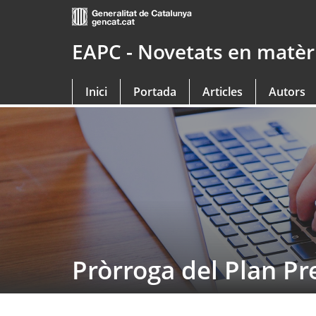
Saltar
al
contingut
EAPC - Novetats en matèri
principal
Inici
Portada
Articles
Autors
Pròrroga del Plan Pr