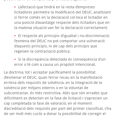
L’afectació que tindrà en la resta d’empreses
licitadores permetre la modificació del DEUC, analitzant
si l’error comès en la declaració col·loca el licitador en
una posició d’avantatge respecte dels licitadors que en
la mateixa situació van fer la declaració correctament.
El respecte als principis d’igualtat i no-discriminació;
l’esmena del DEUC no pot comportar una vulneració
d’aquests principis, ni de cap dels principis que
regeixen la contractació pública.
Si la discrepància detectada és conseqüència d’un
error o té com a causa un propòsit intencionat.
La doctrina, tot i acceptar pacíficament la possibilitat
d’esmenar el DEUC, quan l’error recau en la manifestació
errònia dels requisits de solvència, en la integració de la
solvència per mitjans externs o en la voluntat de
subcontractar, és més restrictiva. Atès que són errades que
difícilment es detecten en la fase de licitació i s'aprecien un
cop completada la fase de valoració, en el moment
d’acreditació dels requisits per part del primer classificat, s’ha
de ser molt més curós a donar la possibilitat de corregir el