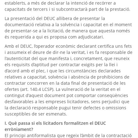
establerts, a més de declarar la intenció de recórrer a
capacitats de tercers i si subcontractarà part de la prestació.
La presentació del DEUC allibera de presentar la
documentació relativa a la solvència i capacitat en el moment
de presentar-se a la licitació, de manera que aquesta només
és requerida a qui es proposa com adjudicatari.
Amb el DEUC, l’operador econòmic declarant certifica uns fets
i assumeix el deure de dir-ne la veritat, i es fa responsable de
l'autenticitat del que manifesta i, concretament, que reuneix
els requisits d’aptitud per contractar exigits per la llei i
d’acord amb el plec, i que les circumstàncies declarades
relatives a capacitat, solvència i absència de prohibicions de
contractar concorren en la data final de presentació de les
ofertes (art. 140.4 LCSP). La vulneració de la veritat en el
contingut d'aquest document pot comportar conseqüències
desfavorables a les empreses licitadores, sens perjudici que
la declaració responsable pugui tenir defectes o omissions
susceptibles de ser esmenats.
I. Què passa si els licitadors formalitzen el DEUC
erròniament?
El principi antiformalista que regeix l’àmbit de la contractació