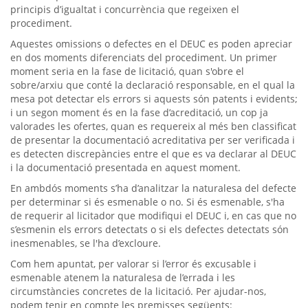
principis d’igualtat i concurrència que regeixen el
procediment.
Aquestes omissions o defectes en el DEUC es poden apreciar
en dos moments diferenciats del procediment. Un primer
moment seria en la fase de licitació, quan s'obre el
sobre/arxiu que conté la declaració responsable, en el qual la
mesa pot detectar els errors si aquests són patents i evidents;
i un segon moment és en la fase d’acreditació, un cop ja
valorades les ofertes, quan es requereix al més ben classificat
de presentar la documentació acreditativa per ser verificada i
es detecten discrepàncies entre el que es va declarar al DEUC
i la documentació presentada en aquest moment.
En ambdós moments s’ha d’analitzar la naturalesa del defecte
per determinar si és esmenable o no. Si és esmenable, s'ha
de requerir al licitador que modifiqui el DEUC i, en cas que no
s’esmenin els errors detectats o si els defectes detectats són
inesmenables, se l'ha d’excloure.
Com hem apuntat, per valorar si l’error és excusable i
esmenable atenem la naturalesa de l’errada i les
circumstàncies concretes de la licitació. Per ajudar-nos,
podem tenir en compte les premisses següents: