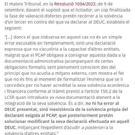
El mateix Tribunal, en la
Resolució 1034/2022
, de 9 de
setembre, davant el supòsit que el licitador, un cop finalitzada
la fase de valoració d’ofertes pretén recórrer a la solvència
d’un tercer en contra del que va declarar al DEUC, estableix el
següent:
“[…] doncs el que s'observa en aquest cas no és un simple
error excusable en l'emplenament, sinó una declaració
expressa que no s'acudiria a la capacitat d'altres entitats,
malgrat que el PCAP obligava a consignar aquesta dada a la
documentació administrativa (acompanyant de certes
obligacions formals), sent plenament conscient des del
principi que no acudia a mitjans externs, com mostra el fet
que no és fins al moment de formalitzar l'esmena que se li
concedeix per no haver acreditat la seva solvència econòmica
i financera conforme al tràmit previst a l'article 150.2 de la
LCSP, quan introdueix
ex novo
documentació atenent a la
integració de la seva solvència. És a dir,
no hi ha error al
DEUC presentat, sinó inexistència de la solvència pròpia del
declarant exigida al PCAP, que posteriorment pretén
solucionar modificant la seva declaració efectuada en aquell
DEUC
, mitjançant l'expedient d'acudir
a posteriori
a la
solvència d'altres entitats.”