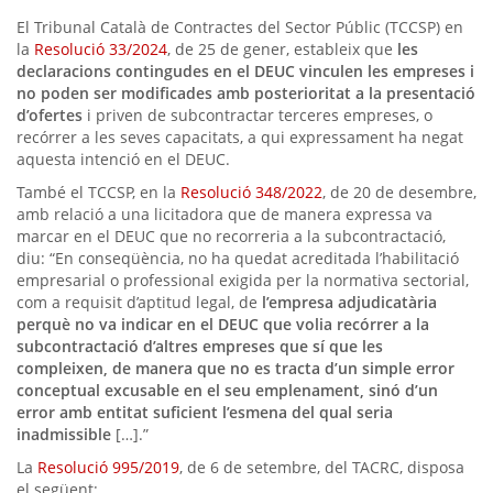
El Tribunal Català de Contractes del Sector Públic (TCCSP) en
la
Resolució 33/2024
, de 25 de gener, estableix que
les
declaracions contingudes en el DEUC vinculen les empreses i
no poden ser modificades amb posterioritat a la presentació
d’ofertes
i priven de subcontractar terceres empreses, o
recórrer a les seves capacitats, a qui expressament ha negat
aquesta intenció en el DEUC.
També el TCCSP, en la
Resolució 348/2022
, de 20 de desembre,
amb relació a una licitadora que de manera expressa va
marcar en el DEUC que no recorreria a la subcontractació,
diu: “En conseqüència, no ha quedat acreditada l’habilitació
empresarial o professional exigida per la normativa sectorial,
com a requisit d’aptitud legal, de
l’empresa adjudicatària
perquè no va indicar en el DEUC que volia recórrer a la
subcontractació d’altres empreses que sí que les
compleixen, de manera que no es tracta d’un simple error
conceptual excusable en el seu emplenament, sinó d’un
error amb entitat suficient l’esmena del qual seria
inadmissible
[…].”
La
Resolució 995/2019
, de 6 de setembre, del TACRC, disposa
el següent: