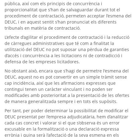
pública, així com els principis de concurrència i
proporcionalitat que s’han de salvaguardar durant tot el
procediment de contractació, permeten acceptar l’esmena del
DEUC, i en aquest sentit s’han pronunciat els diferents
tribunals en matèria de contractació.
L’efecte d’agilitar el procediment de contractació i la reducció
de càrregues administratives que té com a finalitat la
utilització del DEUC no pot suposar una pèrdua de garanties
d’accés i concurrència a les licitacions ni de contradicció i
defensa de les empreses licitadores.
No obstant això, encara que s’hagi de permetre l'esmena del
DEUC, aquest no es pot convertir en un simple tràmit sense
cap incidència, així que les afirmacions expresses que
contingui tenen un caràcter vinculant i no poden ser
modificades amb posterioritat a la presentació de les ofertes
de manera generalitzada sempre i en tots els supòsits.
Per tant, per poder determinar la possibilitat de modificar el
DEUC presentat per l’empresa adjudicatària, hem d’analitzar
cada cas concret i valorar si el que s’observa és un error
excusable en la formalització o una declaració expressa
errònia i quina serà l’afectació de la seva esmena en els