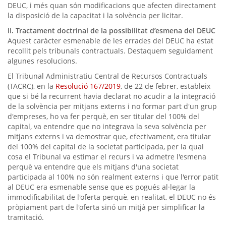
DEUC, i més quan són modificacions que afecten directament
la disposició de la capacitat i la solvència per licitar.
II. Tractament doctrinal de la possibilitat d’esmena del DEUC
Aquest caràcter esmenable de les errades del DEUC ha estat
recollit pels tribunals contractuals. Destaquem seguidament
algunes resolucions.
El Tribunal Administratiu Central de Recursos Contractuals
(TACRC), en la
Resolució 167/2019
, de 22 de febrer, estableix
que si bé la recurrent havia declarat no acudir a la integració
de la solvència per mitjans externs i no formar part d'un grup
d'empreses, ho va fer perquè, en ser titular del 100% del
capital, va entendre que no integrava la seva solvència per
mitjans externs i va demostrar que, efectivament, era titular
del 100% del capital de la societat participada, per la qual
cosa el Tribunal va estimar el recurs i va admetre l'esmena
perquè va entendre que els mitjans d'una societat
participada al 100% no són realment externs i que l'error patit
al DEUC era esmenable sense que es pogués al·legar la
immodificabilitat de l'oferta perquè, en realitat, el DEUC no és
pròpiament part de l'oferta sinó un mitjà per simplificar la
tramitació.