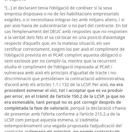
“[…] el declarant tenia l'obligació de conèixer si la seva
empresa disposava o no de les habilitacions empresarials
exigides, o si necessitava integrar-les amb mitjans aliens, i si
per això havia de subcontractar o no part del contracte. En tot
cas l'emplenament del DEUC amb respostes que no responien
a la veritat dels fets el va col·locar en una posició d'avantatge
respecte d'aquells que, en la mateixa situació, els van
certificar correctament, exigint-los per això el compliment de
l'obligació prevista en el PCAP, complint aquesta obligació o
sent exclosos per no complir-la, mentre que la recurrent
eludia el compliment de l'obligació imposada al PCAP, i
vulnerava amb això els principis d'igualtat de tracte i no-
discriminació que presideixen la contractació administrativa,
d'acord amb els articles 1.1 i 132 de la LCSP. Per això,
no era
procedent esmenar el vici, tot i acceptar que es va produir
per error, en el tràmit de l'article 150.2 de la LCSP, ja que no
era esmenable, tant perquè no es pot corregir després de
completada la fase de valoració
, perquè la declaració s'havia
de presentar amb l'oferta conforme a l'article 215.2.
a
de la
LCSP, com perquè aquesta esmena, si s'admetia
extemporàniament una vegada proposada l'adjudicació del
contracte,
vulneraria els principis, no només contractuals