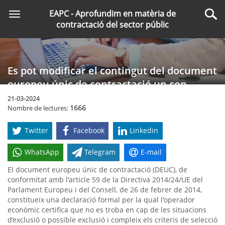
Saltar
EAPC - Aprofundim en matèria de
Toggle
al
Cer
contractació del sector públic
navigation
contingut
principal
Es pot modificar el contingut del document
europeu únic de contractació un cop
presentat?
21-03-2024
1666
Nombre de lectures:
Twitter
Facebook
Linkedin
WhatsApp
Telegram
E-mail
El document europeu únic de contractació (DEUC), de
conformitat amb l'article 59 de la Directiva 2014/24/UE del
Parlament Europeu i del Consell, de 26 de febrer de 2014,
constitueix una declaració formal per la qual l'operador
econòmic certifica que no es troba en cap de les situacions
d’exclusió o possible exclusió i compleix els criteris de selecció