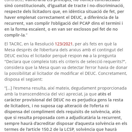
sinó constitucionals, d'igualtat de tracte i no-discriminació,
respecte dels licitadors que, en idèntica situació de fet, per
haver emplenat correctament el DEUC, a diferència de la
recurrent, van complir l'obligació del PCAP dins el termini i
en la forma escaient, o en van ser exclosos pel fet de no
complir-la
.”
El TACRC, en la Resolució
123/2021
, per als fets en què la
Mesa després de l’obertura dels arxius amb el contingut del
DEUC exclou el licitador perquè respon
no
a la pregunta
"Declara que compleix tots els criteris de selecció requerits?",
considera que la Mesa quan va detectar l’error havia de donar
la possibilitat al licitador de modificar el DEUC. Concretament,
disposa el següent:
“[…] l'esmena resulta, així mateix, degudament proporcionada
amb la transcendència del vici apreciat, ja que
atès el
caràcter provisional del DEUC no es perjudica gens la resta
de licitadors, i no suposa cap alteració de l'oferta ni
dispensa del compliment dels requisits de solvència, atès
que si resulta proposada com a adjudicatària la recurrent,
sempre haurà d'acreditar disposar d'aquesta solvència en els
termes de l'article 150.2 de la LCSP, solvència que haurà