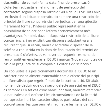
d'acreditar de complir 'en la data final de presentació
d'ofertes i subsistir en el moment de perfecció del
contracte'
, segons disposa l'article 140.4 de la LCSP. Tot i això,
l'exclusió d'un licitador constitueix sempre una restricció del
principi de lliure concurrència i perjudica, per una qüestió
merament formal, l'interès públic representat en la
possibilitat de seleccionar l'oferta econòmicament més
avantatjosa. Per això, davant d'aquesta restricció de la lliure
concurrència, i no existint cap dispensa substantiva a la
recurrent que, si escau, haurà d'acreditar disposar de la
solvència requerida en la data de finalització del termini de
presentació d'ofertes, es va haver de requerir l'esmena de
l'error patit en emplenar el DEUC i marcar 'No', en comptes de
'Sí', a la pregunta de si complia els criteris de selecció.”
Un cop vistos els posicionaments doctrinals, el DEUC té un
caràcter essencialment esmenable com a efecte del principi
antiformalista que regeix l’àmbit de la contractació. Dit això,
no hem de deduir que qualsevol defecte apreciat en el DEUC
és sempre i en tot cas esmenable, per tant, haurem d’atendre
la naturalesa del defecte i les circumstàncies de la licitació
per apreciar-ho, i les característiques particulars del cas
concret seran les que permetin admetre l’esmena del DEUC o