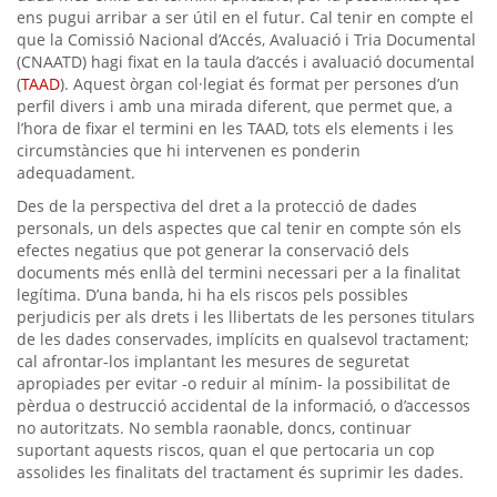
ens pugui arribar a ser útil en el futur. Cal tenir en compte el
que la Comissió Nacional d’Accés, Avaluació i Tria Documental
(CNAATD) hagi fixat en la taula d’accés i avaluació documental
(
TAAD
). Aquest òrgan col·legiat és format per persones d’un
perfil divers i amb una mirada diferent, que permet que, a
l’hora de fixar el termini en les TAAD, tots els elements i les
circumstàncies que hi intervenen es ponderin
adequadament.
Des de la perspectiva del dret a la protecció de dades
personals, un dels aspectes que cal tenir en compte són els
efectes negatius que pot generar la conservació dels
documents més enllà del termini necessari per a la finalitat
legítima. D’una banda, hi ha els riscos pels possibles
perjudicis per als drets i les llibertats de les persones titulars
de les dades conservades, implícits en qualsevol tractament;
cal afrontar-los implantant les mesures de seguretat
apropiades per evitar -o reduir al mínim- la possibilitat de
pèrdua o destrucció accidental de la informació, o d’accessos
no autoritzats. No sembla raonable, doncs, continuar
suportant aquests riscos, quan el que pertocaria un cop
assolides les finalitats del tractament és suprimir les dades.