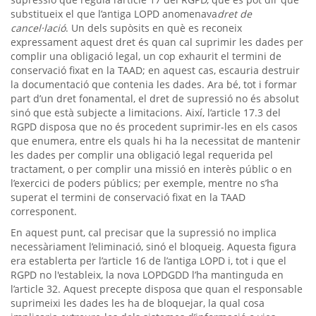
substitueix el que l’antiga LOPD anomenava
dret de
cancel·lació
. Un dels supòsits en què es reconeix
expressament aquest dret és quan cal suprimir les dades per
complir una obligació legal, un cop exhaurit el termini de
conservació fixat en la TAAD; en aquest cas, escauria destruir
la documentació que contenia les dades. Ara bé, tot i formar
part d’un dret fonamental, el dret de supressió no és absolut
sinó que està subjecte a limitacions. Així, l’article 17.3 del
RGPD disposa que no és procedent suprimir-les en els casos
que enumera, entre els quals hi ha la necessitat de mantenir
les dades per complir una obligació legal requerida pel
tractament, o per complir una missió en interès públic o en
l’exercici de poders públics; per exemple, mentre no s’ha
superat el termini de conservació fixat en la TAAD
corresponent.
En aquest punt, cal precisar que la supressió no implica
necessàriament l’eliminació, sinó el bloqueig. Aquesta figura
era establerta per l’article 16 de l’antiga LOPD i, tot i que el
RGPD no l'estableix, la nova LOPDGDD l’ha mantinguda en
l’article 32. Aquest precepte disposa que quan el responsable
suprimeixi les dades les ha de bloquejar, la qual cosa