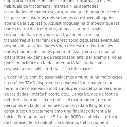
implicaria extreure-les dels sistemes d’informació o vies
habituals de tractament i mantenir-les apartades i
custodiades de manera segura, sense que hi puguin accedir
les persones usuàries dels sistemes on estaven allotjades
abans de la supressió. Aquest bloqueig ha d’impedir que les
dades es tractin, tret que sigui necessari per exigir
responsabilitats derivades del tractament; un cop
transcorregut el termini de prescripció d’aquestes eventuals
responsabilitats, les dades s’han de destruir. Per tant, les
dades bloquejades no es poden utilitzar per a cap finalitat
diferent de l’exigència de responsabilitats; per exemple, no es
podrien incloure en la documentació facilitada com a
resposta a una sol·licitud d’accés a informació.
En definitiva, com he assenyalat més amunt, hi ha molts casos
en què les TAAD disposen la conservació permanent o un
termini de conservació molt ampli, per raó del valor secundari
de les dades (interès històric, etc.). Doncs bé, des de l’òptica
del dret a la protecció de dades, el manteniment de dades
personals en la documentació conservada a llarg termini
constitueix un tractament amb una finalitat diferent a la
inicial. Però quan l’article 5.1.
b
del RGPD estableix el principi
de limitació de la finalitat, considera que el tractament