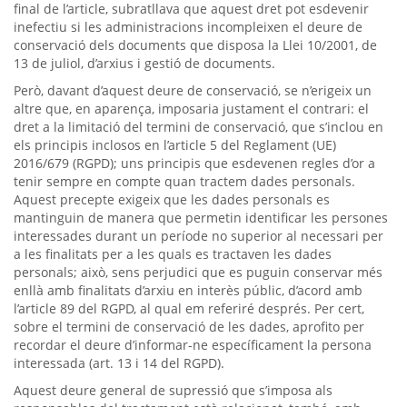
final de l’article, subratllava que aquest dret pot esdevenir
inefectiu si les administracions incompleixen el deure de
conservació dels documents que disposa la Llei 10/2001, de
13 de juliol, d’arxius i gestió de documents.
Però, davant d’aquest deure de conservació, se n’erigeix un
altre que, en aparença, imposaria justament el contrari: el
dret a la limitació del termini de conservació, que s’inclou en
els principis inclosos en l’article 5 del Reglament (UE)
2016/679 (RGPD); uns principis que esdevenen regles d’or a
tenir sempre en compte quan tractem dades personals.
Aquest precepte exigeix que les dades personals es
mantinguin de manera que permetin identificar les persones
interessades durant un període no superior al necessari per
a les finalitats per a les quals es tractaven les dades
personals; això, sens perjudici que es puguin conservar més
enllà amb finalitats d’arxiu en interès públic, d’acord amb
l’article 89 del RGPD, al qual em referiré després. Per cert,
sobre el termini de conservació de les dades, aprofito per
recordar el deure d’informar-ne específicament la persona
interessada (art. 13 i 14 del RGPD).
Aquest deure general de supressió que s’imposa als