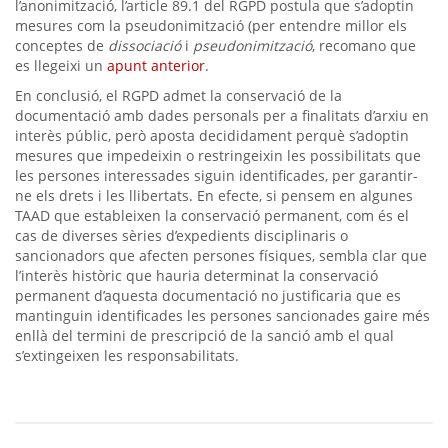
l’anonimització, l’article 89.1 del RGPD postula que s’adoptin
mesures com la pseudonimització (per entendre millor els
conceptes de
dissociació
i
pseudonimització
, recomano que
es llegeixi un
apunt anterior
.
En conclusió, el RGPD admet la conservació de la
documentació amb dades personals per a finalitats d’arxiu en
interès públic, però aposta decididament perquè s’adoptin
mesures que impedeixin o restringeixin les possibilitats que
les persones interessades siguin identificades, per garantir-
ne els drets i les llibertats. En efecte, si pensem en algunes
TAAD que estableixen la conservació permanent, com és el
cas de diverses sèries d’expedients disciplinaris o
sancionadors que afecten persones físiques, sembla clar que
l’interès històric que hauria determinat la conservació
permanent d’aquesta documentació no justificaria que es
mantinguin identificades les persones sancionades gaire més
enllà del termini de prescripció de la sanció amb el qual
s’extingeixen les responsabilitats.