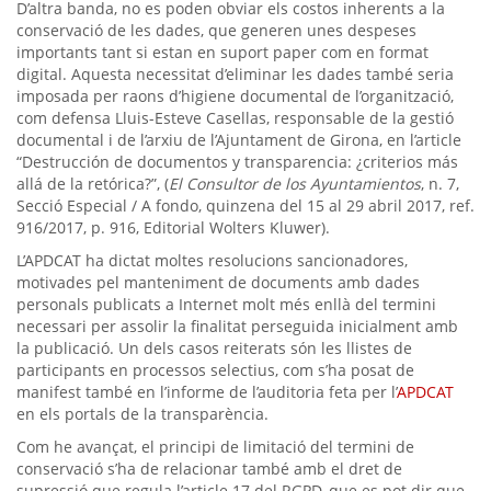
D’altra banda, no es poden obviar els costos inherents a la
conservació de les dades, que generen unes despeses
importants tant si estan en suport paper com en format
digital. Aquesta necessitat d’eliminar les dades també seria
imposada per raons d’higiene documental de l’organització,
com defensa Lluis-Esteve Casellas, responsable de la gestió
documental i de l’arxiu de l’Ajuntament de Girona, en l’article
“Destrucción de documentos y transparencia: ¿criterios más
allá de la retórica?”, (
El Consultor de los Ayuntamientos
, n. 7,
Secció Especial / A fondo, quinzena del 15 al 29 abril 2017, ref.
916/2017, p. 916, Editorial Wolters Kluwer).
L’APDCAT ha dictat moltes resolucions sancionadores,
motivades pel manteniment de documents amb dades
personals publicats a Internet molt més enllà del termini
necessari per assolir la finalitat perseguida inicialment amb
la publicació. Un dels casos reiterats són les llistes de
participants en processos selectius, com s’ha posat de
manifest també en l’informe de l’auditoria feta per l’
APDCAT
en els portals de la transparència.
Com he avançat, el principi de limitació del termini de
conservació s’ha de relacionar també amb el dret de
supressió que regula l’article 17 del RGPD, que es pot dir que