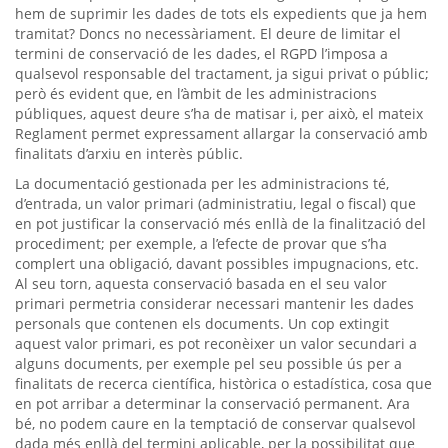
hem de suprimir les dades de tots els expedients que ja hem
tramitat? Doncs no necessàriament. El deure de limitar el
termini de conservació de les dades, el RGPD l’imposa a
qualsevol responsable del tractament, ja sigui privat o públic;
però és evident que, en l’àmbit de les administracions
públiques, aquest deure s’ha de matisar i, per això, el mateix
Reglament permet expressament allargar la conservació amb
finalitats d’arxiu en interès públic.
La documentació gestionada per les administracions té,
d’entrada, un valor primari (administratiu, legal o fiscal) que
en pot justificar la conservació més enllà de la finalització del
procediment; per exemple, a l’efecte de provar que s’ha
complert una obligació, davant possibles impugnacions, etc.
Al seu torn, aquesta conservació basada en el seu valor
primari permetria considerar necessari mantenir les dades
personals que contenen els documents. Un cop extingit
aquest valor primari, es pot reconèixer un valor secundari a
alguns documents, per exemple pel seu possible ús per a
finalitats de recerca científica, històrica o estadística, cosa que
en pot arribar a determinar la conservació permanent. Ara
bé, no podem caure en la temptació de conservar qualsevol
dada més enllà del termini aplicable, per la possibilitat que