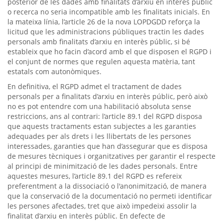
posterior de les dades amb finalitats d’arxiu en interès públic
o recerca no seria incompatible amb les finalitats inicials. En
la mateixa línia, l’article 26 de la nova LOPDGDD reforça la
licitud que les administracions públiques tractin les dades
personals amb finalitats d’arxiu en interès públic, si bé
estableix que ho facin d’acord amb el que disposen el RGPD i
el conjunt de normes que regulen aquesta matèria, tant
estatals com autonòmiques.
En definitiva, el RGPD admet el tractament de dades
personals per a finalitats d’arxiu en interès públic, però això
no es pot entendre com una habilitació absoluta sense
restriccions, ans al contrari: l’article 89.1 del RGPD disposa
que aquests tractaments estan subjectes a les garanties
adequades per als drets i les llibertats de les persones
interessades, garanties que han d’assegurar que es disposa
de mesures tècniques i organitzatives per garantir el respecte
al principi de minimització de les dades personals. Entre
aquestes mesures, l’article 89.1 del RGPD es refereix
preferentment a la dissociació o l'anonimització, de manera
que la conservació de la documentació no permeti identificar
les persones afectades, tret que això impedeixi assolir la
finalitat d’arxiu en interès públic. En defecte de