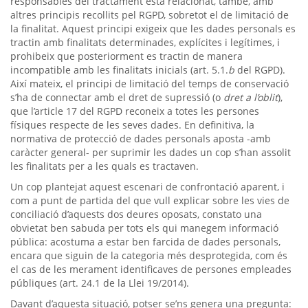
responsables del tractament està relacionat, també, amb
altres principis recollits pel RGPD, sobretot el de limitació de
la finalitat. Aquest principi exigeix que les dades personals es
tractin amb finalitats determinades, explícites i legítimes, i
prohibeix que posteriorment es tractin de manera
incompatible amb les finalitats inicials (art. 5.1.
b
del RGPD).
Així mateix, el principi de limitació del temps de conservació
s’ha de connectar amb el dret de supressió (o
dret a l’oblit
),
que l’article 17 del RGPD reconeix a totes les persones
físiques respecte de les seves dades. En definitiva, la
normativa de protecció de dades personals aposta -amb
caràcter general- per suprimir les dades un cop s’han assolit
les finalitats per a les quals es tractaven.
Un cop plantejat aquest escenari de confrontació aparent, i
com a punt de partida del que vull explicar sobre les vies de
conciliació d’aquests dos deures oposats, constato una
obvietat ben sabuda per tots els qui manegem informació
pública: acostuma a estar ben farcida de dades personals,
encara que siguin de la categoria més desprotegida, com és
el cas de les merament identificaves de persones empleades
públiques (art. 24.1 de la Llei 19/2014).
Davant d’aquesta situació, potser se’ns genera una pregunta: