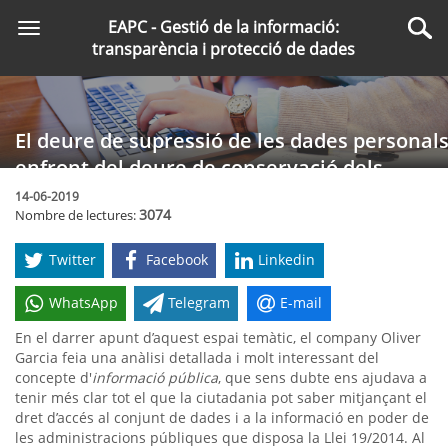
Saltar
EAPC - Gestió de la informació:
Toggle
al
Cer
transparència i protecció de dades
navigation
contingut
principal
El deure de supressió de les dades personal
enfront del deure de conservació dels
documents
14-06-2019
3074
Nombre de lectures:
Twitter
Facebook
Linkedin
WhatsApp
Telegram
E-mail
En el darrer apunt d’aquest espai temàtic, el company Oliver
Garcia feia una anàlisi detallada i molt interessant del
concepte d'
informació pública
, que sens dubte ens ajudava a
tenir més clar tot el que la ciutadania pot saber mitjançant el
dret d’accés al conjunt de dades i a la informació en poder de
les administracions públiques que disposa la Llei 19/2014. Al