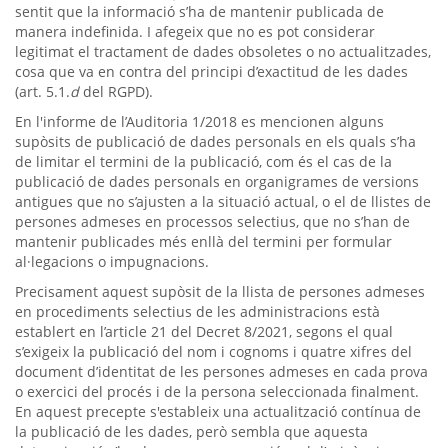
sentit que la informació s’ha de mantenir publicada de
manera indefinida. I afegeix que no es pot considerar
legitimat el tractament de dades obsoletes o no actualitzades,
cosa que va en contra del principi d’exactitud de les dades
(art. 5.1.
d
del RGPD).
En l'informe de l’Auditoria 1/2018 es mencionen alguns
supòsits de publicació de dades personals en els quals s’ha
de limitar el termini de la publicació, com és el cas de la
publicació de dades personals en organigrames de versions
antigues que no s’ajusten a la situació actual, o el de llistes de
persones admeses en processos selectius, que no s’han de
mantenir publicades més enllà del termini per formular
al·legacions o impugnacions.
Precisament aquest supòsit de la llista de persones admeses
en procediments selectius de les administracions està
establert en l’article 21 del Decret 8/2021, segons el qual
s’exigeix la publicació del nom i cognoms i quatre xifres del
document d’identitat de les persones admeses en cada prova
o exercici del procés i de la persona seleccionada finalment.
En aquest precepte s'estableix una actualització contínua de
la publicació de les dades, però sembla que aquesta