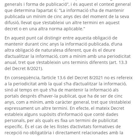
generals i forma de publicació”, i és aquest el context general
que determina l’apartat 6: “La informació s’ha de mantenir
publicada un mínim de cinc anys des del moment de la seva
difusió, llevat que s’estableixi un altre termini en aquest
decret o en una altra norma aplicable.”
En aquest punt cal distingir entre aquesta obligació de
mantenir durant cinc anys la informació publicada, d’una
altra obligació de naturalesa diferent, que és el deure
d’actualitzar la informació, com a mínim amb una periodicitat
anual, tret que s’estableixin uns terminis diferents (art. 13.3
del Decret 8/2021).
En conseqüència, l’article 13.6 del Decret 8/2021 no es refereix
a la periodicitat amb la qual s’ha d’actualitzar la informació,
sinó al temps en què s’ha de mantenir la informació als
portals després d’haver-la publicat, que ha de ser de cinc
anys, com a mínim, amb caràcter general, tret que s’estableixi
expressament un altre termini. En efecte, el mateix Decret
estableix alguns supòsits d’informació que conté dades
personals, per als quals es fixa un termini de publicitat
específic. És el cas de les llistes d’activitats formatives de
recepció no obligatòria i directament relacionades amb la