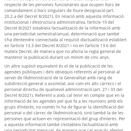
respecte de les persones funcionàries que ocupen llocs de
comandament o llocs singulars de lliure designació (art.
20.2.
a
del Decret 8/2021). En relació amb aquesta informació
institucional i d’estructura administrativa, l’article 19 del
Decret 8/2021 estableix l’actualització de la informació amb
una periodicitat semestral/anual, determinació que també
s’ha d’entendre connectada al requisit d’actualització establert
en l’article 13.3 del Decret 8/2021 i no en l'article 13.6 del
mateix Decret, de manera que no afecta la regla general de
mantenir la publicació durant un mínim de cinc anys.
Un altre supòsit equivalent és el de la publicació de les
agendes públiques i dels obsequis referents al personal al
servei de l’Administració de la Generalitat amb rang de
subdirecció general o assimilat, així com els alts càrrecs i el
personal directiu de qualsevol administració (art. 27 i 33 del
Decret 8/2021). Referent a això, cal tenir en compte que en la
informació de les agendes pel que fa a les reunions amb els
grups d’interès, no només hi ha de figurar la identificació del
personal o del càrrec de l’Administració, sinó també la de les
persones que actuen en representació del grup d’interès. Per
a aquesta informació també s'estableix l’actualització amb
una periodicitat mensual, de manera que cal anar-hi afegint