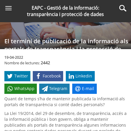
Saltar
EAPC - Gestió de la informació:
Toggle
al
Cer
transparència i protecció de dades
navigation
contingut
principal
El termini de publicació de la informació als
portals de transparència i la protecció de
dades
19-04-2022
2442
Nombre de lectures:
Twitter
Facebook
Linkedin
WhatsApp
Telegram
E-mail
Quant de temps s’ha de mantenir publicada la informació als
portals de transparència si conté dades personals?
La Llei 19/2014, del 29 de desembre, de transparència, accés a
la informació pública i bon govern, obliga a mantenir
publicades als portals de transparència algunes informacions
que poden contenir dades personals durant un període de