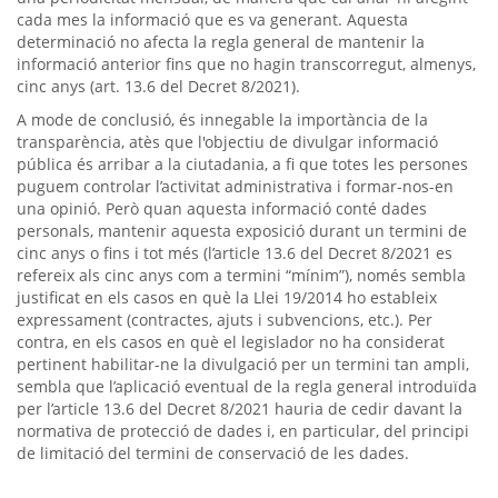
cada mes la informació que es va generant. Aquesta
determinació no afecta la regla general de mantenir la
informació anterior fins que no hagin transcorregut, almenys,
cinc anys (art. 13.6 del Decret 8/2021).
A mode de conclusió, és innegable la importància de la
transparència, atès que l'objectiu de divulgar informació
pública és arribar a la ciutadania, a fi que totes les persones
puguem controlar l’activitat administrativa i formar-nos-en
una opinió. Però quan aquesta informació conté dades
personals, mantenir aquesta exposició durant un termini de
cinc anys o fins i tot més (l’article 13.6 del Decret 8/2021 es
refereix als cinc anys com a termini “mínim”), només sembla
justificat en els casos en què la Llei 19/2014 ho estableix
expressament (contractes, ajuts i subvencions, etc.). Per
contra, en els casos en què el legislador no ha considerat
pertinent habilitar-ne la divulgació per un termini tan ampli,
sembla que l’aplicació eventual de la regla general introduïda
per l’article 13.6 del Decret 8/2021 hauria de cedir davant la
normativa de protecció de dades i, en particular, del principi
de limitació del termini de conservació de les dades.