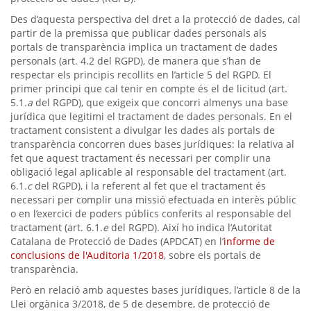
Des d’aquesta perspectiva del dret a la protecció de dades, cal
partir de la premissa que publicar dades personals als
portals de transparència implica un tractament de dades
personals (art. 4.2 del RGPD), de manera que s’han de
respectar els principis recollits en l’article 5 del RGPD. El
primer principi que cal tenir en compte és el de licitud (art.
5.1.
a
del RGPD), que exigeix que concorri almenys una base
jurídica que legitimi el tractament de dades personals. En el
tractament consistent a divulgar les dades als portals de
transparència concorren dues bases jurídiques: la relativa al
fet que aquest tractament és necessari per complir una
obligació legal aplicable al responsable del tractament (art.
6.1.
c
del RGPD), i la referent al fet que el tractament és
necessari per complir una missió efectuada en interès públic
o en l’exercici de poders públics conferits al responsable del
tractament (art. 6.1.
e
del RGPD). Així ho indica l’Autoritat
Catalana de Protecció de Dades (APDCAT) en l’
informe de
conclusions de l'Auditoria 1/2018
, sobre els portals de
transparència.
Però en relació amb aquestes bases jurídiques, l’article 8 de la
Llei orgànica 3/2018, de 5 de desembre, de protecció de