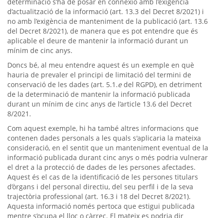
determinació s’ha de posar en connexió amb l’exigència
d’actualització de la informació (art. 13.3 del Decret 8/2021) i
no amb l’exigència de manteniment de la publicació (art. 13.6
del Decret 8/2021), de manera que es pot entendre que és
aplicable el deure de mantenir la informació durant un
mínim de cinc anys.
Doncs bé, al meu entendre aquest és un exemple en què
hauria de prevaler el principi de limitació del termini de
conservació de les dades (art. 5.1.
e
del RGPD), en detriment
de la determinació de mantenir la informació publicada
durant un mínim de cinc anys de l’article 13.6 del Decret
8/2021.
Com aquest exemple, hi ha també altres informacions que
contenen dades personals a les quals s'aplicaria la mateixa
consideració, en el sentit que un manteniment eventual de la
informació publicada durant cinc anys o més podria vulnerar
el dret a la protecció de dades de les persones afectades.
Aquest és el cas de la identificació de les persones titulars
d’òrgans i del personal directiu, del seu perfil i de la seva
trajectòria professional (art. 16.3 i 18 del Decret 8/2021).
Aquesta informació només pertoca que estigui publicada
mentre s’ocupa el lloc o càrrec. El mateix es podria dir