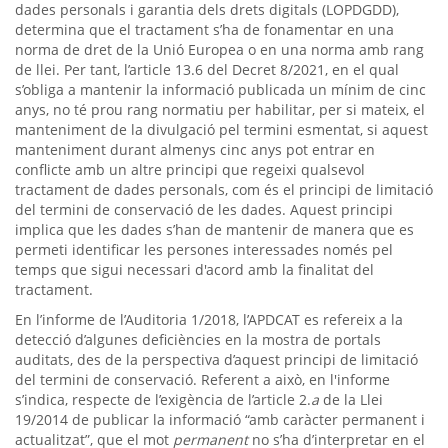
dades personals i garantia dels drets digitals (LOPDGDD),
determina que el tractament s’ha de fonamentar en una
norma de dret de la Unió Europea o en una norma amb rang
de llei. Per tant, l’article 13.6 del Decret 8/2021, en el qual
s’obliga a mantenir la informació publicada un mínim de cinc
anys, no té prou rang normatiu per habilitar, per si mateix, el
manteniment de la divulgació pel termini esmentat, si aquest
manteniment durant almenys cinc anys pot entrar en
conflicte amb un altre principi que regeixi qualsevol
tractament de dades personals, com és el principi de limitació
del termini de conservació de les dades. Aquest principi
implica que les dades s’han de mantenir de manera que es
permeti identificar les persones interessades només pel
temps que sigui necessari d'acord amb la finalitat del
tractament.
En l’informe de l’Auditoria 1/2018, l’APDCAT es refereix a la
detecció d’algunes deficiències en la mostra de portals
auditats, des de la perspectiva d’aquest principi de limitació
del termini de conservació. Referent a això, en l'informe
s’indica, respecte de l’exigència de l’article 2.
a
de la Llei
19/2014 de publicar la informació “amb caràcter permanent i
actualitzat”, que el mot
permanent
no s’ha d’interpretar en el