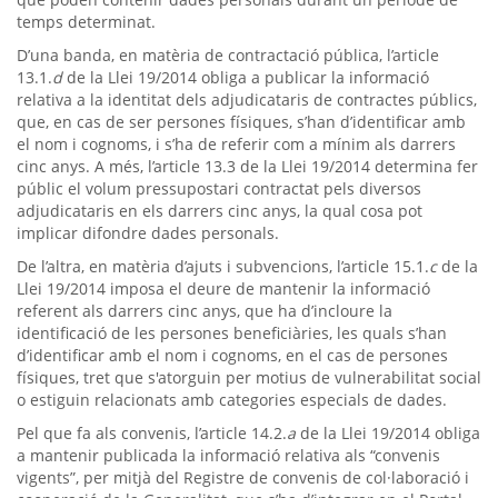
temps determinat.
D’una banda, en matèria de contractació pública, l’article
13.1.
d
de la Llei 19/2014 obliga a publicar la informació
relativa a la identitat dels adjudicataris de contractes públics,
que, en cas de ser persones físiques, s’han d’identificar amb
el nom i cognoms, i s’ha de referir com a mínim als darrers
cinc anys. A més, l’article 13.3 de la Llei 19/2014 determina fer
públic el volum pressupostari contractat pels diversos
adjudicataris en els darrers cinc anys, la qual cosa pot
implicar difondre dades personals.
De l’altra, en matèria d’ajuts i subvencions, l’article 15.1.
c
de la
Llei 19/2014 imposa el deure de mantenir la informació
referent als darrers cinc anys, que ha d’incloure la
identificació de les persones beneficiàries, les quals s’han
d’identificar amb el nom i cognoms, en el cas de persones
físiques, tret que s'atorguin per motius de vulnerabilitat social
o estiguin relacionats amb categories especials de dades.
Pel que fa als convenis, l’article 14.2.
a
de la Llei 19/2014 obliga
a mantenir publicada la informació relativa als “convenis
vigents”, per mitjà del Registre de convenis de col·laboració i