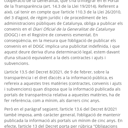
cooperació de la Generalitat, que s’ha d’integrar en el Portal
de la Transparència (art. 14.3 de la Llei 19/2014). Referent a
això, cal tenir en compte que l’article 110.3 de la Llei 26/2010,
del 3 d'agost, de règim jurídic i de procediment de les
administracions públiques de Catalunya, obliga a publicar els
convenis en el
Diari Oficial de la Generalitat de Catalunya
(DOGC) i en el Registre de convenis esmentat. En
conseqüència, en la mesura que l’obligació de publicar els
convenis en el DOGC implica una publicitat indefinida, i que
aquest deure deriva d’una determinació legal, estem davant
d’una situació equivalent a la dels contractes i ajuts i
subvencions.
L’article 13.5 del Decret 8/2021, de 9 de febrer, sobre la
transparència i el dret d’accés a la informació pública, es
refereix a aquestes tres matèries (contractes, convenis i ajuts
i subvencions) quan disposa que la informació publicada als
portals de transparència relativa a aquestes matèries, ha de
fer referència, com a mínim, als darrers cinc anys.
Però en el paràgraf següent, l’article 13.6 del Decret 8/2021
també imposa, amb caràcter general, l'obligació de mantenir
publicada la informació als portals un mínim de cinc anys. En
efecte, l’article 13 del Decret porta per rúbrica “Obligacions