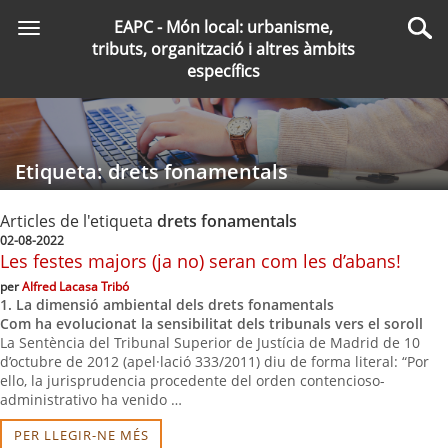
Saltar
EAPC - Món local: urbanisme,
Toggle
al
Cer
tributs, organització i altres àmbits
navigation
contingut
específics
principal
Etiqueta: drets fonamentals
Articles de l'etiqueta
drets fonamentals
02-08-2022
Les festes majors (ja no) seran com les d’abans!
per
Alfred Lacasa Tribó
1. La dimensió ambiental dels drets fonamentals
Com ha evolucionat la sensibilitat dels tribunals vers el soroll
La Sentència del Tribunal Superior de Justícia de Madrid de 10
d’octubre de 2012 (apel·lació 333/2011) diu de forma literal: “Por
ello, la jurisprudencia procedente del orden contencioso-
administrativo ha venido …
PER LLEGIR-NE MÉS