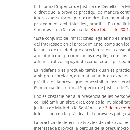
El Tribunal Superior de Justícia de Castella - la
el dret que la prova es practiqui de manera contr
interessades, forma part d’un dret fonamental que
procediment amb totes les garanties. En una línia s
Canàries en la Sentència del
3 de febrer de 2021
"Este conjunto de infracciones legales no es mera
del interesado en el procedimiento, como son los
la causa de nulidad que apreciamos es la absoluta
anulatorio que pronunciamos despliega efectos
administrativo impugnado como todo el procedim
La indefensió es produeix també quan es practica 
amb prou antelació, quan hi ha un breu espai de t
pràctica de la prova, que impossibilita l’assistè
(Sentència del Tribunal Superior de Justícia de G
I no és obstacle per a la presència de les person
col·lisió amb un altre dret, com és la inviolabilit
Justícia de Madrid a la Sentència de
2 de novemb
interessada en la pràctica de la prova es pot garant
La pràctica de determinats actes de valoració per
interessada provoca la pèrdua de la presumpció d’