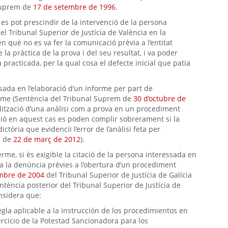
 Suprem de
17 de setembre de 1996
.
 es pot prescindir de la intervenció de la persona
el Tribunal Superior de Justícia de València en la
en què no es va fer la comunicació prèvia a l’entitat
a pràctica de la prova i del seu resultat, i va poder
 practicada, per la qual cosa el defecte inicial que patia
sada en l’elaboració d’un informe per part de
forme (Sentència del Tribunal Suprem de
30 d’octubre de
alització d’una anàlisi com a prova en un procediment
ció en aquest cas es poden complir sobrerament si la
tòria que evidenciï l’error de l’anàlisi feta per
l de
22 de març de 2012
).
erme, si és exigible la citació de la persona interessada en
 a la denúncia prèvies a l’obertura d’un procediment
mbre de 2004
del Tribunal Superior de Justícia de Galícia
ntència posterior del Tribunal Superior de Justícia de
sidera que:
egla aplicable a la instrucción de los procedimientos en
ercicio de la Potestad Sancionadora para los