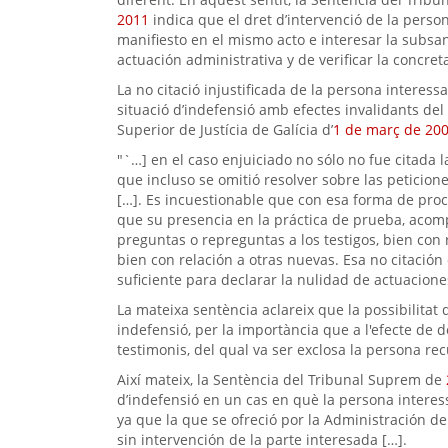
2011
indica que el dret d’intervenció de la perso
manifiesto en el mismo acto e interesar la subsan
actuación administrativa y de verificar la concret
La no citació injustificada de la persona interess
situació d’indefensió amb efectes invalidants del
Superior de Justícia de Galícia d’
1 de març de 20
"`…] en el caso enjuiciado no sólo no fue citada la
que incluso se omitió resolver sobre las peticione
[…]. Es incuestionable que con esa forma de proc
que su presencia en la práctica de prueba, acomp
preguntas o repreguntas a los testigos, bien con 
bien con relación a otras nuevas. Esa no citación
suficiente para declarar la nulidad de actuacione
La mateixa sentència aclareix que la possibilitat 
indefensió, per la importància que a l'efecte de d
testimonis, del qual va ser exclosa la persona rec
Així mateix, la Sentència del Tribunal Suprem de
d’indefensió en un cas en què la persona interes
ya que la que se ofreció por la Administración d
sin intervención de la parte interesada […].