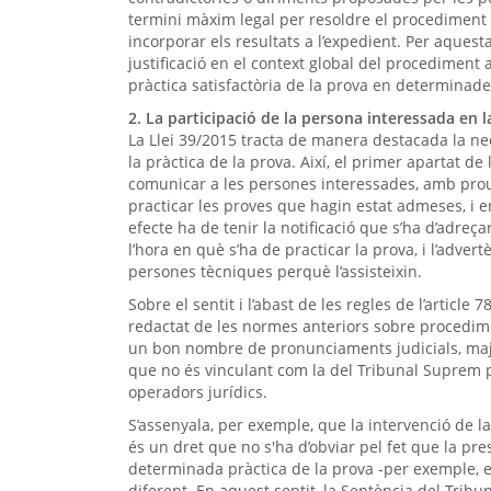
termini màxim legal per resoldre el procediment i
incorporar els resultats a l’expedient. Per aquesta
justificació en el context global del procediment a
pràctica satisfactòria de la prova en determinade
2. La participació de la persona interessada en l
La Llei 39/2015 tracta de manera destacada la ne
la pràctica de la prova. Així, el primer apartat de 
comunicar a les persones interessades, amb prou a
practicar les proves que hagin estat admeses, i e
efecte ha de tenir la notificació que s’ha d’adreçar
l’hora en què s’ha de practicar la prova, i l’adve
persones tècniques perquè l’assisteixin.
Sobre el sentit i l’abast de les regles de l’article 
redactat de les normes anteriors sobre procedim
un bon nombre de pronunciaments judicials, maj
que no és vinculant com la del Tribunal Suprem pe
operadors jurídics.
S’assenyala, per exemple, que la intervenció de l
és un dret que no s'ha d’obviar pel fet que la pr
determinada pràctica de la prova -per exemple, 
diferent. En aquest sentit, la Sentència del Trib