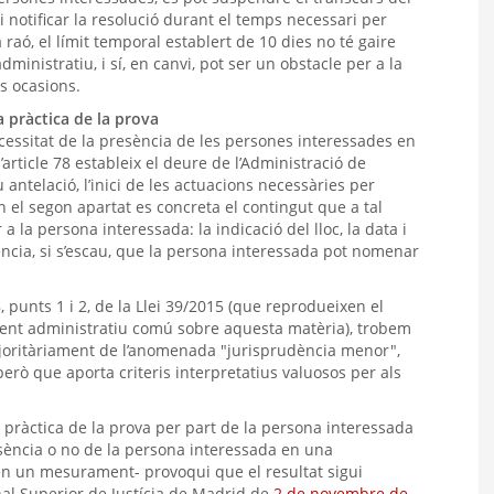
 notificar la resolució durant el temps necessari per
 raó, el límit temporal establert de 10 dies no té gaire
dministratiu, i sí, en canvi, pot ser un obstacle per a la
s ocasions.
a pràctica de la prova
cessitat de la presència de les persones interessades en
l’article 78 estableix el deure de l’Administració de
ntelació, l’inici de les actuacions necessàries per
n el segon apartat es concreta el contingut que a tal
 a la persona interessada: la indicació del lloc, la data i
rtència, si s’escau, que la persona interessada pot nomenar
78, punts 1 i 2, de la Llei 39/2015 (que reprodueixen el
ent administratiu comú sobre aquesta matèria), trobem
oritàriament de l’anomenada "jurisprudència menor",
rò que aporta criteris interpretatius valuosos per als
a pràctica de la prova per part de la persona interessada
esència o no de la persona interessada en una
en un mesurament- provoqui que el resultat sigui
unal Superior de Justícia de Madrid de
2 de novembre de