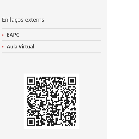
Enllaços externs
EAPC
Aula Virtual
Codi
QR