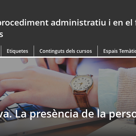
procediment administratiu i en el
s
Etiquetes
Continguts dels cursos
Espais Temàti
ova. La presència de la pers