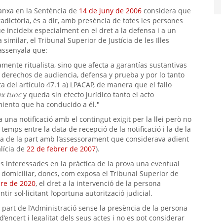
 Manxa en la Sentència de
14 de juny de 2006
considera que
adictòria, és a dir, amb presència de totes les persones
 incideix especialment en el dret a la defensa i a un
imilar, el Tribunal Superior de Justícia de les Illes
assenyala que:
mente ritualista, sino que afecta a garantías sustantivas
 derechos de audiencia, defensa y prueba y por lo tanto
 del artículo 47.1 a) LPACAP, de manera que el fallo
ex tunc
y queda sin efecto jurídico tanto el acto
iento que ha conducido a él."
una notificació amb el contingut exigit per la llei però no
emps entre la data de recepció de la notificació i la de la
ncia de la part amb l’assessorament que considerava adient
alícia de
22 de febrer de 2007
).
es interessades en la pràctica de la prova una eventual
at domiciliar, doncs, com exposa el Tribunal Superior de
re de 2020
, el dret a la intervenció de la persona
ir sol·licitant l’oportuna autorització judicial.
 part de l’Administració sense la presència de la persona
encert i legalitat dels seus actes i no es pot considerar