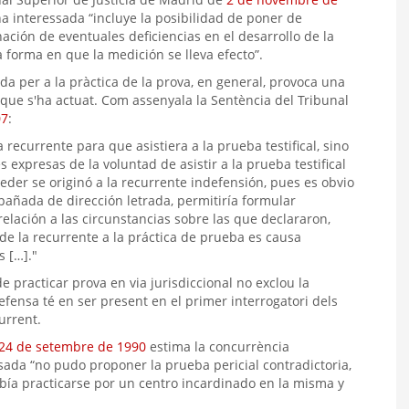
na interessada “incluye la posibilidad de poner de
ación de eventuales deficiencias en el desarrollo de la
a forma en que la medición se lleva efecto”.
ada per a la pràctica de la prova, en general, provoca una
 que s'ha actuat. Com assenyala la Sentència del Tribunal
07
:
 recurrente para que asistiera a la prueba testifical, sino
s expresas de la voluntad de asistir a la prueba testifical
eder se originó a la recurrente indefensión, pues es obvio
añada de dirección letrada, permitiría formular
relación a las circunstancias sobre las que declararon,
 de la recurrente a la práctica de prueba es causa
s […]."
de practicar prova en via jurisdiccional no exclou la
efensa té en ser present en el primer interrogatori dels
urrent.
24 de setembre de 1990
estima la concurrència
sada “no pudo proponer la prueba pericial contradictoria,
ebía practicarse por un centro incardinado en la misma y