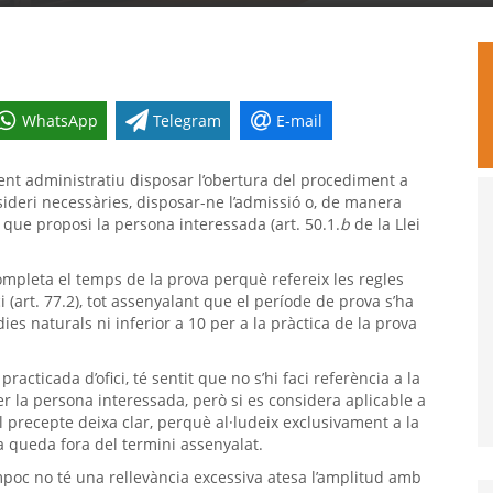
WhatsApp
Telegram
E-mail
nt administratiu disposar l’obertura del procediment a
sideri necessàries, disposar-ne l’admissió o, de manera
 que proposi la persona interessada (art. 50.1.
b
de la Llei
ompleta el temps de la prova perquè refereix les regles
 (art. 77.2), tot assenyalant que el període de prova s’ha
es naturals ni inferior a 10 per a la pràctica de la prova
acticada d’ofici, té sentit que no s’hi faci referència a la
er la persona interessada, però si es considera aplicable a
 precepte deixa clar, perquè al·ludeix exclusivament a la
va queda fora del termini assenyalat.
mpoc no té una rellevància excessiva atesa l’amplitud amb