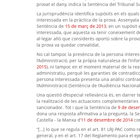
provat el dany, indica la Sentència del Tribunal
La jurisprudència identifica supòsits en els quals
interessada en la pràctica de la prova. Assenyala 
Sentència de
15 de març de 2013
, en un supòsit 
interessada, que aquesta va tenir coneixement de l
al·legar allò que considerés oportú sobre la prova
la prova va quedar convalidat.
No cal tampoc la presència de la persona interes
l’Administració, per la pròpia naturalesa de l’in
2015
), ni tampoc en el moment material de la re
administratiu, perquè les garanties de contradic
persona interessada presenta una anàlisi contradic
l’Administració (Sentència de l’Audiència Naciona
Una qüestió d’especial rellevància és, en darrer t
la realització de les actuacions complementàries
sancionador. Tot i que la Sentència de
9 de dese
dona una resposta afirmativa a la pregunta, la Se
Castella - la Manxa d’
11 de desembre de 2014
con
“[…] lo que se regula en el art. 81 LRJ-PAC como r
general, y en el art. 17 del Reglamento para el ej