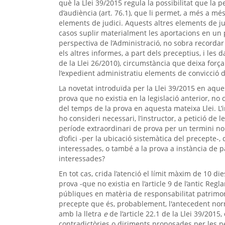
què la Llei 39/2015 regula la possibilitat que la
d’audiència (art. 76.1), que li permet, a més a mé
elements de judici. Aquests altres elements de j
casos suplir materialment les aportacions en un 
perspectiva de l’Administració, no sobra recordar 
els altres informes, a part dels preceptius, i les
de la Llei 26/2010), circumstància que deixa for
l’expedient administratiu elements de convicció d
La novetat introduïda per la Llei 39/2015 en aque
prova que no existia en la legislació anterior, no 
del temps de la prova en aquesta mateixa Llei. L’in
ho consideri necessari, l’instructor, a petició de 
període extraordinari de prova per un termini no 
d’ofici -per la ubicació sistemàtica del precepte-,
interessades, o també a la prova a instància de par
interessades?
En tot cas, crida l’atenció el límit màxim de 10 d
prova -que no existia en l’article 9 de l’antic R
públiques en matèria de responsabilitat patrimon
precepte que és, probablement, l'antecedent nor
amb la lletra
e
de l’article 22.1 de la Llei 39/2015
contradictòries o diriments proposades per les p