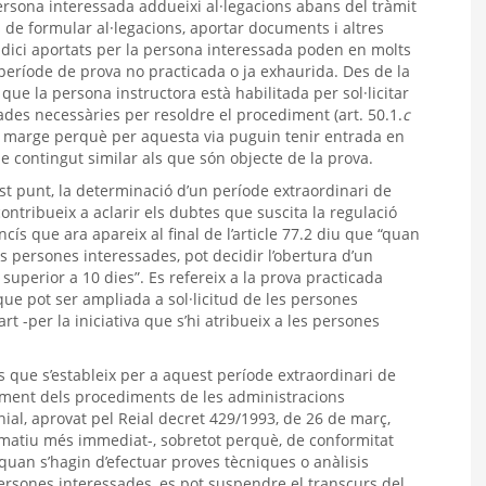
 persona interessada addueixi al·legacions abans del tràmit
s de formular al·legacions, aportar documents i altres
udici aportats per la persona interessada poden en molts
període de prova no practicada o ja exhaurida. Des de la
que la persona instructora està habilitada per sol·licitar
 dades necessàries per resoldre el procediment (art. 50.1.
c
ça marge perquè per aquesta via puguin tenir entrada en
e contingut similar als que són objecte de la prova.
st punt, la determinació d’un període extraordinari de
contribueix a aclarir els dubtes que suscita la regulació
cís que ara apareix al final de l’article 77.2 diu que “quan
les persones interessades, pot decidir l’obertura d’un
superior a 10 dies”. Es refereix a la prova practicada
 que pot ser ampliada a sol·licitud de les persones
t -per la iniciativa que s’hi atribueix a les persones
ies que s’estableix per a aquest període extraordinari de
eglament dels procediments de les administracions
ial, aprovat pel Reial decret 429/1993, de 26 de març,
matiu més immediat-, sobretot perquè, de conformitat
, quan s’hagin d’efectuar proves tècniques o anàlisis
ersones interessades, es pot suspendre el transcurs del