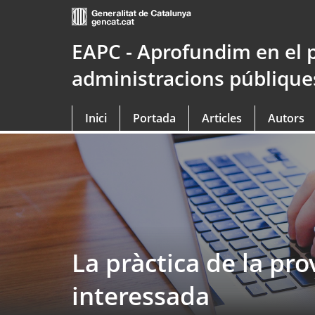
Saltar
al
contingut
EAPC - Aprofundim en el 
principal
administracions públique
Inici
Portada
Articles
Autors
La pràctica de la pr
interessada