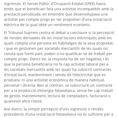
ingressos. El Servei Públic d'Ocupació Estatal (SPEE) havia
entès que el beneficiari feia una activitat incompatible amb la
prestació percebuda, en entendre que desenvolupava una
activitat per compte propi en ser propietari d'una instal·lació
elèctrica de la qual obté un rendiment econòmic.
El Tribunal Suprem centra el debat a concloure si la percepció
de rendes derivades de les instal·lacions elèctriques amb les
quals compta una persona en habitatges de la seva propietat,
i que es gestionen per societats mercantils de les quals no
consta que formi part, poden o no qualificar-se de treball per
compte propi. Doncs bé, la resposta ha de ser negativa, i és
que la persona beneficiària no fa cap activitat laboral per a
les societats mercantils amb les quals ha subscrit contractes
d'instal·lació, manteniment i venda de l'electricitat que es
produeix, ni una activitat econòmica de manera habitual,
personal i directa. Ben al contrari, va subscriure un contracte
per a la producció d'energia fotovoltaica, sense fer cap treball
de gestió, manteniment, lectura de comptadors, facturació o
qualsevol altra classe.
Així doncs, la simple percepció d'uns ingressos o rendes
procedents d'una instal·lació fotovoltaica no és suficient per a