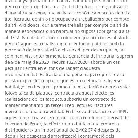
divuit anys que facin de manera habitual, personal, directa,
per compte propi i fora de l'àmbit de direcció i organització
d'una altra persona, una activitat econòmica o professional a
títol lucratiu, donin o no ocupació a treballadors per compte
d'altri. Així doncs, dur a terme treballs per compte d'altri de
manera esporàdica o no habitual no suposa l'obligació d'alta
al RETA. No obstant això, no oblidem que això no és obstacle
perquè aquests treballs puguin ser incompatibles amb la
percepció de la prestació o el subsidi per desocupació, tal
com hem vist anteriorment. La Sentència del Tribunal Suprem
de 9 de maig de 2023 -recurs 1327/2020- aborda un cas
peculiar i entra en el fons de l'abast d'aquesta
incompatibilitat. Es tracta d'una persona perceptora de la
prestació per desocupació que és propietària de diversos
habitatges en les quals promou la instal·lació d'energia solar
fotovoltaica de plaques, contracta a aquest efecte les
realitzacions de les tasques, subscriu un contracte de
manteniment amb un tercer i rep lectures i factures
mensuals d'una altra entitat. En la seva declaració de l'IRPF,
aquesta persona va reconèixer com a rendiment -derivat de
la venda de l'energia elèctrica produïda a una empresa
distribuïdora- un import anual de 2.402,67 € després de
deduir les despeses d'amortització i conservació dels