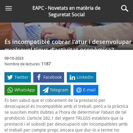
Saltar
EAPC - Novetats en matèria de
Toggle
al
Cer
Seguretat Social
navigation
contingut
principal
És incompatible cobrar l’atur i desenvolupar
qualsevol tipus d’activitat econòmica?
09-10-2023
1187
Nombre de lectures:
Twitter
Facebook
Linkedin
WhatsApp
Telegram
E-mail
És ben sabut que el cobrament de la prestació per
desocupació és incompatible amb el treball, però a la pràctica
se susciten molts dubtes a l'hora de determinar l'abast de tal
prohibició. L'article 282.1 del vigent TRLGSS estableix que la
prestació i el subsidi per desocupació són incompatibles amb
el treball per compte propi, encara que dur-lo a terme no