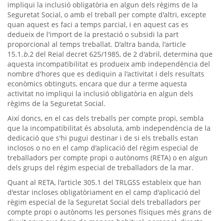
impliqui la inclusió obligatòria en algun dels règims de la
Seguretat Social, o amb el treball per compte d'altri, excepte
quan aquest es faci a temps parcial, i en aquest cas es
dedueix de l'import de la prestació o subsidi la part
proporcional al temps treballat. D'altra banda, l'article
15.1.
b
.2 del Reial decret 625/1985, de 2 d'abril, determina que
aquesta incompatibilitat es produeix amb independència del
nombre d'hores que es dediquin a l'activitat i dels resultats
econòmics obtinguts, encara que dur a terme aquesta
activitat no impliqui la inclusió obligatòria en algun dels
règims de la Seguretat Social.
Així doncs, en el cas dels treballs per compte propi, sembla
que la incompatibilitat és absoluta, amb independència de la
dedicació que s'hi pugui destinar i de si els treballs estan
inclosos o no en el camp d'aplicació del règim especial de
treballadors per compte propi o autònoms (RETA) o en algun
dels grups del règim especial de treballadors de la mar.
Quant al RETA, l'article 305.1 del TRLGSS estableix que han
d'estar incloses obligatòriament en el camp d'aplicació del
règim especial de la Seguretat Social dels treballadors per
compte propi o autònoms les persones físiques més grans de