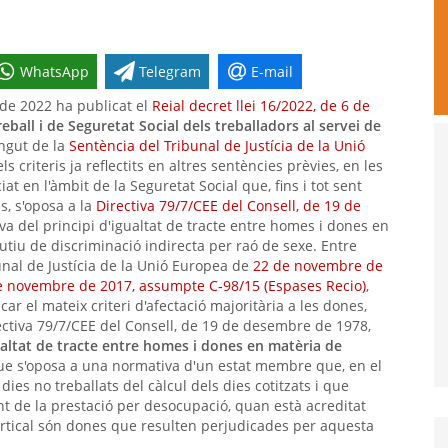
WhatsApp
Telegram
E-mail
de 2022 ha publicat el
Reial decret llei 16/2022, de 6 de
eball i de Seguretat Social dels treballadors al servei de
ingut de la
Sentència del Tribunal de Justícia de la Unió
els criteris ja reflectits en altres sentències prèvies, en les
t en l'àmbit de la Seguretat Social que, fins i tot sent
, s'oposa a la
Directiva 79/7/CEE del Consell, de 19 de
siva del principi d'igualtat de tracte entre homes i dones en
tutiu de discriminació indirecta per raó de sexe. Entre
bunal de Justícia de la Unió Europea de
22 de novembre de
e novembre de 2017, assumpte C‑98/15 (Espases Recio)
,
ar el mateix criteri d'afectació majoritària a les dones,
irectiva 79/7/CEE del Consell, de 19 de desembre de 1978,
ualtat de tracte entre homes i dones en matèria de
t que s'oposa a una normativa d'un estat membre que, en el
 dies no treballats del càlcul dels dies cotitzats i que
 de la prestació per desocupació, quan està acreditat
ertical són dones que resulten perjudicades per aquesta