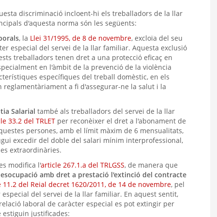
esta discriminació incloent-hi els treballadors de la llar
incipals d'aquesta norma són les següents:
borals
, la
Llei 31/1995, de 8 de novembre
, excloïa del seu
ter especial del servei de la llar familiar. Aquesta exclusió
ts treballadors tenen dret a una protecció eficaç en
especialment en l'àmbit de la prevenció de la violència
terístiques específiques del treball domèstic, en els
 reglamentàriament a fi d'assegurar-ne la salut i la
ia Salarial
també als treballadors del servei de la llar
cle 33.2 del TRLET
per reconèixer el dret a l'abonament de
uestes persones, amb el límit màxim de 6 mensualitats,
pugui excedir del doble del salari mínim interprofessional,
ues extraordinàries.
s modifica l'
article 267.1.a del TRLGSS
, de manera que
desocupació amb dret a prestació l'extinció del contracte
le 11.2 del Reial decret 1620/2011, de 14 de novembre
, pel
 especial del servei de la llar familiar. En aquest sentit,
elació laboral de caràcter especial es pot extingir per
estiguin justificades: