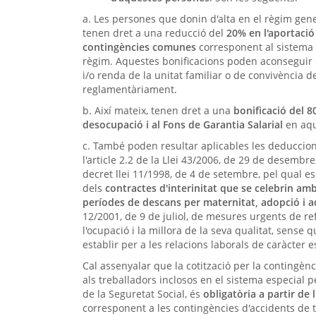
a. Les persones que donin d'alta en el règim gene
tenen dret a una reducció del
20% en l'aportació 
contingències comunes
corresponent al sistema e
règim. Aquestes bonificacions poden aconseguir e
i/o renda de la unitat familiar o de convivència d
reglamentàriament.
b. Així mateix, tenen dret a una
bonificació del 8
desocupació i al Fons de Garantia Salarial
en aqu
c. També poden resultar aplicables les deduccions
l'article 2.2 de la Llei 43/2006, de 29 de desembre
decret llei 11/1998, de 4 de setembre, pel qual es
dels
contractes d'interinitat que se celebrin am
períodes de descans per maternitat, adopció i a
12/2001, de 9 de juliol, de mesures urgents de re
l'ocupació i la millora de la seva qualitat, sense
establir per a les relacions laborals de caràcter e
Cal assenyalar que la cotització per la contingèn
als treballadors inclosos en el sistema especial pe
de la Seguretat Social, és
obligatòria a partir de 
corresponent a les contingències d'accidents de tr