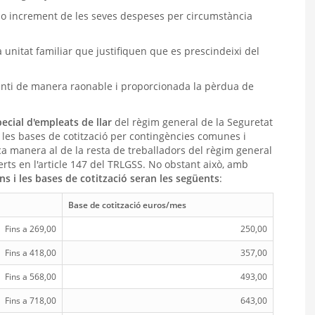
ar o increment de les seves despeses per circumstància
a unitat familiar que justifiquen que es prescindeixi del
enti de manera raonable i proporcionada la pèrdua de
ecial d'empleats de llar
del règim general de la Seguretat
24 les bases de cotització per contingències comunes i
ca manera al de la resta de treballadors del règim general
erts en l'article 147 del TRLGSS. No obstant això, amb
ons i les bases de cotització seran les següents
:
Base de cotització euros/mes
Fins a 269,00
250,00
Fins a 418,00
357,00
Fins a 568,00
493,00
Fins a 718,00
643,00