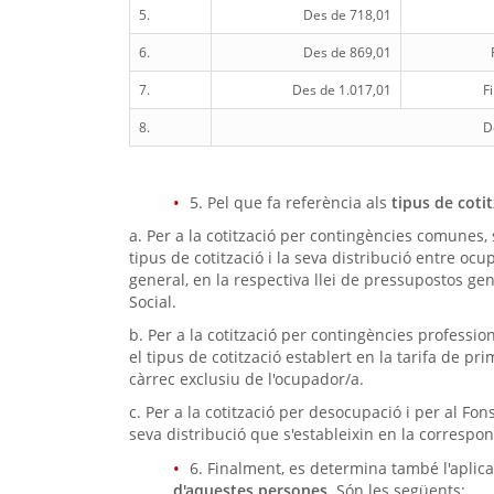
5.
Des de 718,01
6.
Des de 869,01
7.
Des de 1.017,01
F
8.
D
5. Pel que fa referència als
tipus de coti
a. Per a la cotització per contingències comunes, 
tipus de cotització i la seva distribució entre oc
general, en la respectiva llei de pressupostos gen
Social.
b. Per a la cotització per contingències professio
el tipus de cotització establert en la tarifa de pr
càrrec exclusiu de l'ocupador/a.
c. Per a la cotització per desocupació i per al Fons
seva distribució que s'estableixin en la correspon
6. Finalment, es determina també l'aplic
d'aquestes persones
. Són les següents: