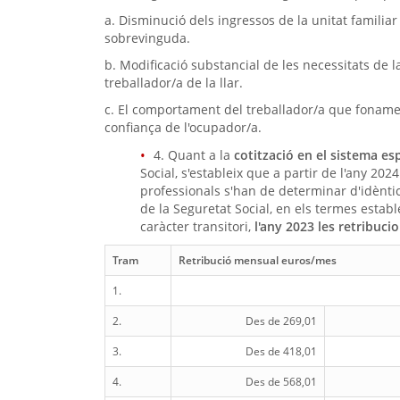
a. Disminució dels ingressos de la unitat famili
sobrevinguda.
b. Modificació substancial de les necessitats de l
treballador/a de la llar.
c. El comportament del treballador/a que fonam
confiança de l'ocupador/a.
4. Quant a la
cotització en el sistema esp
Social, s'estableix que a partir de l'any 20
professionals s'han de determinar d'idènti
de la Seguretat Social, en els termes establ
caràcter transitori,
l'any 2023 les retribuci
Tram
Retribució mensual euros/mes
1.
2.
Des de 269,01
3.
Des de 418,01
4.
Des de 568,01