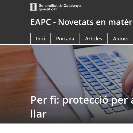
Saltar
al
contingut
EAPC - Novetats en matèri
principal
Inici
Portada
Articles
Autors
Per fi: protecció per 
llar