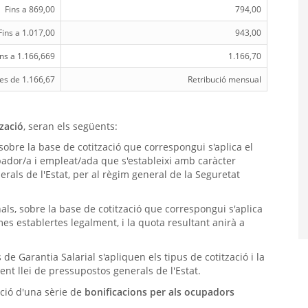
Fins a 869,00
794,00
Fins a 1.017,00
943,00
ins a 1.166,669
1.166,70
es de 1.166,67
Retribució mensual
tzació
, seran els següents:
sobre la base de cotització que correspongui s'aplica el
upador/a i empleat/ada que s'estableixi amb caràcter
erals de l'Estat, per al règim general de la Seguretat
nals, sobre la base de cotització que correspongui s'aplica
imes establertes legalment, i la quota resultant anirà a
 de Garantia Salarial s'apliquen els tipus de cotització i la
ent llei de pressupostos generals de l'Estat.
ació d'una sèrie de
bonificacions per als ocupadors