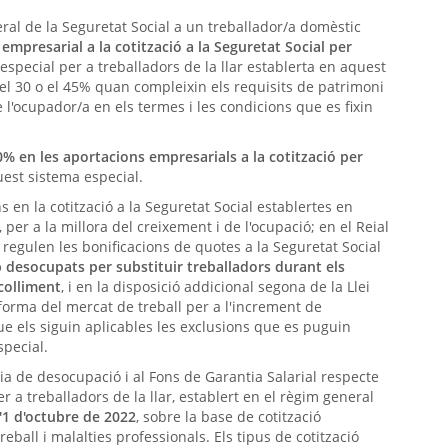
ral de la Seguretat Social a un treballador/a domèstic
empresarial a la cotització a la Seguretat Social per
special per a treballadors de la llar establerta en aquest
l 30 o el 45% quan compleixin els requisits de patrimoni
e l'ocupador/a en els termes i les condicions que es fixin
0% en les aportacions empresarials a la cotització per
est sistema especial.
 en la cotització a la Seguretat Social establertes en
, per a la millora del creixement i de l'ocupació; en el Reial
 regulen les bonificacions de quotes a la Seguretat Social
b desocupats per substituir treballadors durant els
colliment
, i en la disposició addicional segona de la Llei
forma del mercat de treball per a l'increment de
 que els siguin aplicables les exclusions que es puguin
special.
cia de desocupació i al Fons de Garantia Salarial respecte
r a treballadors de la llar, establert en el règim general
l'1 d'octubre de 2022
, sobre la base de cotització
eball i malalties professionals. Els tipus de cotització