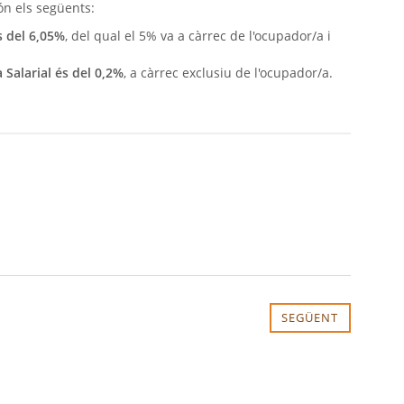
ón els següents:
s del 6,05%
, del qual el 5% va a càrrec de l'ocupador/a i
 Salarial és del 0,2%
, a càrrec exclusiu de l'ocupador/a.
SEGÜENT