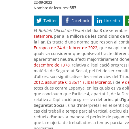
22-09-2022
683
Nombre de lectures:
Twitter
Facebook
Linkedin
El
Butlletí Oficial de l'Estat
del dia 8 de setembre 
setembre
, per a la
millora de les condicions de tr
la llar
. Es tracta d'una norma que respon al cont
Europea de 24 de febrer de 2022
, que va aplicar 
quals va considerar que qualsevol tracte diferencia
aparentment neutre, afecti majoritàriament dones
desembre de 1978
, relativa a l'aplicació progres
matèria de Seguretat Social, pel fet de ser consti
d'altres, són significatives les sentències del Tri
2012, assumpte C‑385/11 (Elbal Moreno)
, i de
9 d
totes dues contra Espanya, en les quals es va aplic
que conclouen que l'article 4, apartat 1, de la D
relativa a l'aplicació progressiva del
principi d'ig
Seguretat Social
, s'ha d'interpretar en el senti
cas del treball a temps parcial vertical, exclou els
redueix d'aquesta manera el període de pagament
que la majoria de treballadors a temps parcial v
normativa.