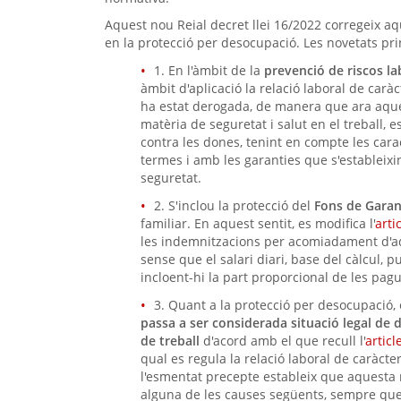
Aquest nou Reial decret llei 16/2022 corregeix aqu
en la protecció per desocupació. Les novetats pr
1. En l'àmbit de la
prevenció de riscos la
àmbit d'aplicació la relació laboral de caràc
ha estat derogada, de manera que ara aques
matèria de seguretat i salut en el treball, 
contra les dones, tenint en compte les carac
termes i amb les garanties que s'estableixin
seguretat.
2. S'inclou la protecció del
Fons de Garant
familiar. En aquest sentit, es modifica l'
arti
les indemnitzacions per acomiadament d'aq
sense que el salari diari, base del càlcul, 
incloent-hi la part proporcional de les pag
3. Quant a la protecció per desocupació, e
passa a ser considerada situació legal de 
de treball
d'acord amb el que recull l'
artic
qual es regula la relació laboral de caràcter
l'esmentat precepte estableix que aquesta r
alguna de les causes següents, sempre que 