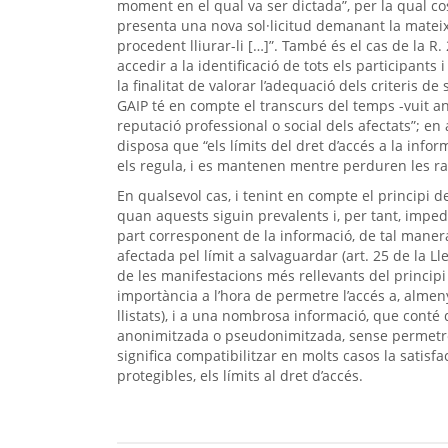
moment en el qual va ser dictada”, per la qual co
presenta una nova sol·licitud demanant la mateix
procedent lliurar-li […]”. També és el cas de la R.
accedir a la identificació de tots els participants
la finalitat de valorar l’adequació dels criteris de
GAIP té en compte el transcurs del temps -vuit anys
reputació professional o social dels afectats”; en 
disposa que “els límits del dret d’accés a la infor
els regula, i es mantenen mentre perduren les rao
En qualsevol cas, i tenint en compte el principi de
quan aquests siguin prevalents i, per tant, impedi
part corresponent de la informació, de tal manera 
afectada pel límit a salvaguardar (art. 25 de la Ll
de les manifestacions més rellevants del princip
importància a l’hora de permetre l’accés a, almeny
llistats), i a una nombrosa informació, que cont
anonimitzada o pseudonimitzada, sense permetre l
significa compatibilitzar en molts casos la satisfa
protegibles, els límits al dret d’accés.