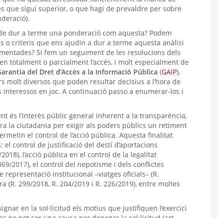
cés que sigui superior, o que hagi de prevaldre per sobre
nderació).
ora de dur a terme una ponderació com aquesta? Podem
es o criteris que ens ajudin a dur a terme aquesta anàlisi
amentades? Si fem un seguiment de les resolucions dels
en totalment o parcialment l’accés, i molt especialment de
arantia del Dret d’Accés a la Informació Pública
(
GAIP
),
s molt diversos que poden resultar decisius a l’hora de
 interessos en joc. A continuació passo a enumerar-los i
t és l’interès públic general inherent a la transparència,
era la ciutadania per exigir als poders públics un retiment
metin el control de l’acció pública. Aquesta finalitat
el control de justificació del destí d’aportacions
18), l’acció pública en el control de la legalitat
69/2017), el control del nepotisme i dels conflictes
e representació institucional –viatges oficials– (R.
ora (R. 299/2018, R. 204/2019 i R. 226/2019), entre moltes
signar en la sol·licitud els motius que justifiquen l’exercici
as no pot ser una causa per denegar la sol·licitud (art.