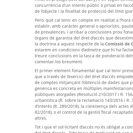
concurrència d’un interès públic o privat en l’ac
de l’objecte i la finalitat de protecció del límit (po
Però, què cal tenir en compte en realitat a l’h
establir, amb caràcter general o apriorístic, paut
de prevalences, i arribar a conclusions prou fon
òrgans de garantia del dret d’accés que desestim
la doctrina a aquest respecte de la
Comissió de G
estarem en condicions d’admetre que hi ha factor
treure conclusions en la tasca de ponderació dels
comentar-los breument.
El primer element fonamental que cal tenir presen
que a través de l’exercici del dret d’accés empod
de comptes mitjançant l’obtenció de dades que per
genèrica es concreta en múltiples manifestacions: 
públiques atorgades (Resolució 210/2017 i R. 156/20
urbanística (R. sobre la reclamació 143/2016 i R. 3
d’interès (R. 289/2018), la coneixença dels actes d
82/2018), o el control de la gestió fiscal recaptad
altres.
Tot i que el sol·licitant d’accés no és obligat a con
del dret d’accés –l’absència de motivació en cap c