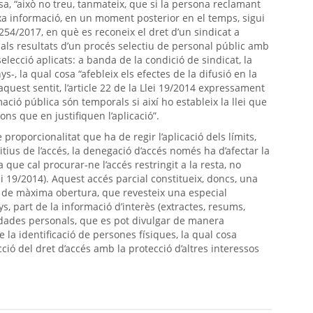
sa, “això no treu, tanmateix, que si la persona reclamant
a informació, en un moment posterior en el temps, sigui
 254/2017, en què es reconeix el dret d’un sindicat a
 i als resultats d’un procés selectiu de personal públic amb
 selecció aplicats: a banda de la condició de sindicat, la
-, la qual cosa “afebleix els efectes de la difusió en la
aquest sentit, l’article 22 de la Llei 19/2014 expressament
mació pública són temporals si així ho estableix la llei que
ns que en justifiquen l’aplicació”.
 proporcionalitat que ha de regir l’aplicació dels límits,
tius de l’accés, la denegació d’accés només ha d’afectar la
que cal procurar-ne l’accés restringit a la resta, no
ei 19/2014). Aquest accés parcial constitueix, doncs, una
i de màxima obertura, que revesteix una especial
s, part de la informació d’interès (extractes, resums,
é dades personals, que es pot divulgar de manera
a identificació de persones físiques, la qual cosa
cció del dret d’accés amb la protecció d’altres interessos