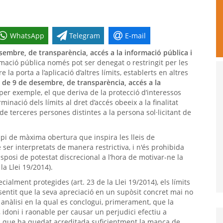
WhatsApp
Telegram
E-mail
sembre, de transparència, accés a la informació pública i
rmació pública només pot ser denegat o restringit per les
la porta a l’aplicació d’altres límits, establerts en altres
, de 9 de desembre, de transparència, accés a la
–per exemple, el que deriva de la protecció d’interessos
inació dels límits al dret d’accés obeeix a la finalitat
t de terceres persones distintes a la persona sol·licitant de
ncipi de màxima obertura que inspira les lleis de
 ser interpretats de manera restrictiva, i n'és prohibida
isposi de potestat discrecional a l’hora de motivar-ne la
la Llei 19/2014).
alment protegides (art. 23 de la Llei 19/2014), els límits
l sentit que la seva apreciació en un supòsit concret mai no
anàlisi en la qual es conclogui, primerament, que la
 idoni i raonable per causar un perjudici efectiu a
rme, que ha quedat acreditada suficientment la manca de