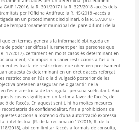
 directament afectades per un determinat procediment
 GAIP 1/2016, la R. 301/2017 i la R. 327/2018 -accés dels
ramitats per l’Oficina Antifrau; la R. 45/2018 -accés a
tigada en un procediment disciplinari, o la R. 57/2018 -
ficat de l’empadronament municipal del pare difunt i de la
t i que en termes generals la informació obtinguda en
a ha de poder ser difosa lliurement per les persones que
i R. 17/2017), certament en molts casos és determinant en
cionalment, s’hi imposin a canvi restriccions a l’ús o la
iament es tracta de restriccions que obeeixen precisament
, quan aquesta és determinant en un dret d’accés reforçat
es restriccions en l’ús o la divulgació posterior de les
bjectiva pretenen assegurar-ne o garantir-ne la
en l’esfera estricta de la singular persona sol·licitant. Així
quests casos signifiquen un factor a favor de l’accés, de
ció de l’accés. En aquest sentit, hi ha moltes mesures
 recordatoris de confidencialitat, fins a prohibicions de
aquestes accions a l’obtenció d’una autorització expressa,
t intel·lectual (R. de la reclamació 17/2016; R. de la
118/2018), així com limitar l’accés a formats de consulta,