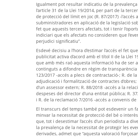
Igualment pot resultar indicatiu de la prevalença d
l’article 31 de la Llei 19/2014, per part de la terc
de protecció del límit en joc (R. 87/2017) -l'acc
subministradores en aplicació de la legislació s
fet que aquests tercers afectats, tot i tenir l’opor
indiciari que els afectats no consideren que l’ev
perjudici significatiu”.
Esdevé decisiu a l’hora d’estimar l’accés el fet que
publicitat activa d’acord amb el títol II de la Lle
que amb més raó aquesta informació ha de ser acc
continguts a difondre en règim de transparència a
123/2017 -accés a plecs de contractació-; R. de la
adjudicació i formalització de contractes d’obres;
d’un assessor extern; R. 88/2018 -accés a la relació
despeses del director d’una entitat pública; R. 372
i R. de la reclamació 7/2016 -accés a convenis de
El transcurs del temps també pot esdevenir un fa
minvar la necessitat de protecció del bé o interès 
que, tot i desestimar l’accés d’un periodista a di
la prevalença de la necessitat de protegir les eve
derivades, admet que “aquesta valoració forçosam