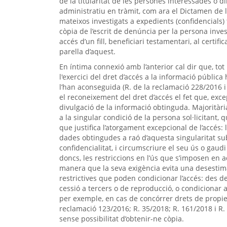
de la titularitat de les persones interessades o
administratiu en tràmit, com ara el Dictamen de la
mateixos investigats a expedients (confidencials) t
còpia de l’escrit de denúncia per la persona inves
accés d’un fill, beneficiari testamentari, al certi
parella d’aquest.
En íntima connexió amb l’anterior cal dir que, to
l'exercici del dret d’accés a la informació públic
l’han aconseguida (R. de la reclamació 228/2016 
el reconeixement del dret d’accés el fet que, excep
divulgació de la informació obtinguda. Majoritàr
a la singular condició de la persona sol·licitant
que justifica l’atorgament excepcional de l’accés: l
dades obtingudes a raó d’aquesta singularitat su
confidencialitat, i circumscriure el seu ús o gaudi 
doncs, les restriccions en l’ús que s’imposen en a
manera que la seva exigència evita una desestima
restrictives que poden condicionar l’accés: des de
cessió a tercers o de reproducció, o condicionar 
per exemple, en cas de concórrer drets de propieta
reclamació 123/2016; R. 35/2018; R. 161/2018 i R. 
sense possibilitat d’obtenir-ne còpia.