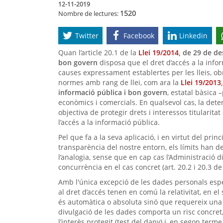
12-11-2019
1520
Nombre de lectures:
Twitter
Facebook
Linkedin
Quan l’article 20.1 de la
Llei 19/2014
, de 29 de de
bon govern
disposa que el dret d’accés a la info
causes expressament establertes per les lleis, obre 
normes amb rang de llei, com ara la
Llei 19/2013
informació pública i bon govern
, estatal bàsica 
econòmics i comercials. En qualsevol cas, la determ
objectiva de protegir drets i interessos titularita
l’accés a la informació pública.
Pel que fa a la seva aplicació, i en virtut del pri
transparència del nostre entorn, els límits han de
l’analogia, sense que en cap cas l’Administració d
concurrència en el cas concret (art. 20.2 i 20.3 de 
Amb l'única excepció de les dades personals especi
al dret d’accés tenen en comú la relativitat, en e
és automàtica o absoluta sinó que requereix una 
divulgació de les dades comporta un risc concret,
l’interès protegit (test del dany) i, en segon te