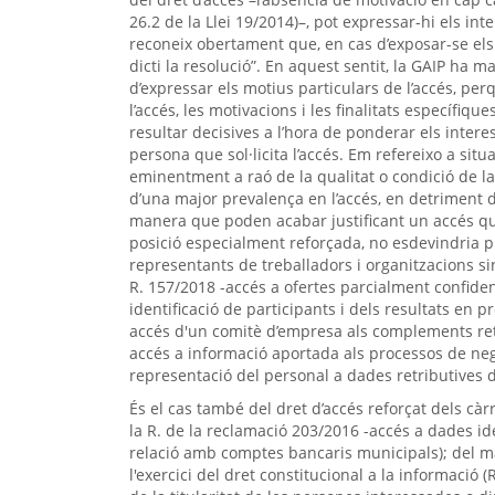
26.2 de la Llei 19/2014)–, pot expressar-hi els inter
reconeix obertament que, en cas d’exposar-se el
dicti la resolució”. En aquest sentit, la GAIP ha
d’expressar els motius particulars de l’accés, per
l’accés, les motivacions i les finalitats específi
resultar decisives a l’hora de ponderar els intere
persona que sol·licita l’accés. Em refereixo a sit
eminentment a raó de la qualitat o condició de l
d’una major prevalença en l’accés, en detriment de
manera que poden acabar justificant un accés qu
posició especialment reforçada, no esdevindria pre
representants de treballadors i organitzacions sin
R. 157/2018 -accés a ofertes parcialment confiden
identificació de participants i dels resultats en p
accés d'un comitè d’empresa als complements retri
accés a informació aportada als processos de negoc
representació del personal a dades retributives del
És el cas també del dret d’accés reforçat dels cà
la R. de la reclamació 203/2016 -accés a dades i
relació amb comptes bancaris municipals); del ma
l'exercici del dret constitucional a la informació 