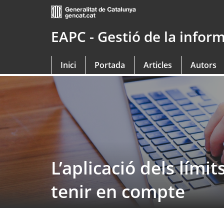
Saltar
al
contingut
EAPC - Gestió de la infor
principal
Inici
Portada
Articles
Autors
L’aplicació dels límit
tenir en compte