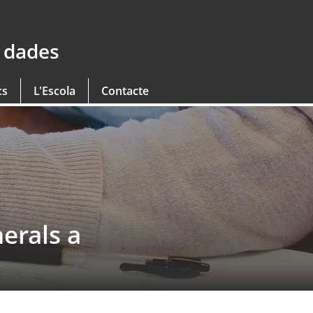
e dades
cs
L'Escola
Contacte
nerals a