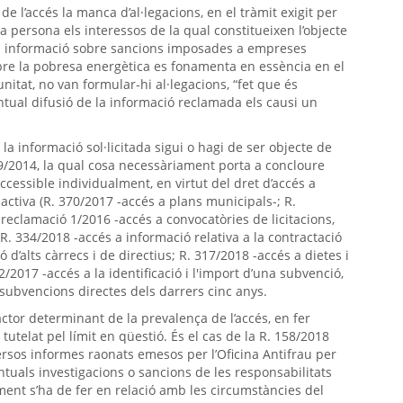
e l’accés la manca d’al·legacions, en el tràmit exigit per
era persona els interessos de la qual constitueixen l’objecte
és a informació sobre sancions imposades a empreses
obre la pobresa energètica es fonamenta en essència en el
tunitat, no van formular-hi al·legacions, “fet que és
entual difusió de la informació reclamada els causi un
 la informació sol·licitada sigui o hagi de ser objecte de
i 19/2014, la qual cosa necessàriament porta a concloure
essible individualment, en virtut del dret d’accés a
ctiva (R. 370/2017 -accés a plans municipals-; R.
 reclamació 1/2016 -accés a convocatòries de licitacions,
 R. 334/2018 -accés a informació relativa a la contractació
 d’alts càrrecs i de directius; R. 317/2018 -accés a dietes i
/2017 -accés a la identificació i l'import d’una subvenció,
 subvencions directes dels darrers cinc anys.
ctor determinant de la prevalença de l’accés, en fer
tutelat pel límit en qüestió. És el cas de la R. 158/2018
versos informes raonats emesos per l’Oficina Antifrau per
ntuals investigacions o sancions de les responsabilitats
ent s’ha de fer en relació amb les circumstàncies del