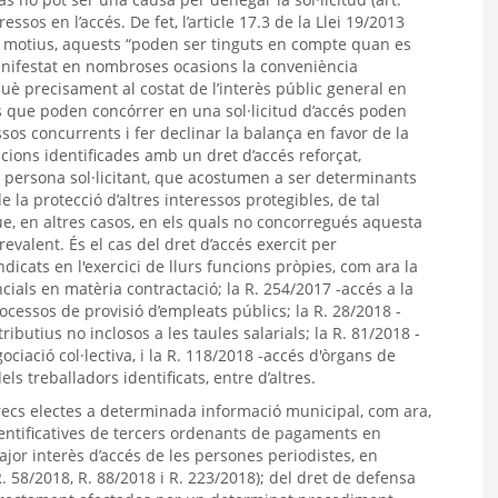
essos en l’accés. De fet, l’article 17.3 de la Llei 19/2013
s motius, aquests “poden ser tinguts en compte quan es
 manifestat en nombroses ocasions la conveniència
què precisament al costat de l’interès públic general en
ques que poden concórrer en una sol·licitud d’accés poden
ssos concurrents i fer declinar la balança en favor de la
uacions identificades amb un dret d’accés reforçat,
a persona sol·licitant, que acostumen a ser determinants
 la protecció d’altres interessos protegibles, de tal
e, en altres casos, en els quals no concorregués aquesta
valent. És el cas del dret d’accés exercit per
dicats en l'exercici de llurs funcions pròpies, com ara la
cials en matèria contractació; la R. 254/2017 -accés a la
rocessos de provisió d’empleats públics; la R. 28/2018 -
butius no inclosos a les taules salarials; la R. 81/2018 -
iació col·lectiva, i la R. 118/2018 -accés d'òrgans de
s treballadors identificats, entre d’altres.
rrecs electes a determinada informació municipal, com ara,
dentificatives de tercers ordenants de pagaments en
jor interès d’accés de les persones periodistes, en
(R. 58/2018, R. 88/2018 i R. 223/2018); del dret de defensa