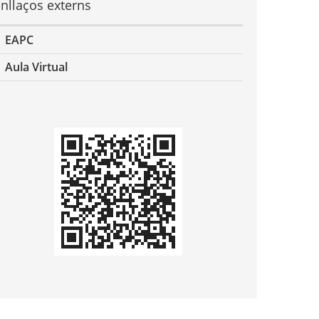
nllaços externs
EAPC
Aula Virtual
odi
QR