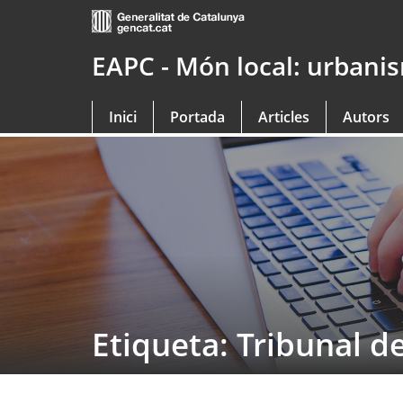
Saltar
al
contingut
EAPC - Món local: urbanism
principal
Inici
Portada
Articles
Autors
Etiqueta: Tribunal 