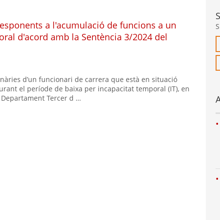
responents a l'acumulació de funcions a un
S
poral d'acord amb la Sentència 3/2024 del
inàries d’un funcionari de carrera que està en situació
rant el període de baixa per incapacitat temporal (IT), en
l Departament Tercer d …
A