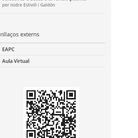
per Isidre Estivill i Galdón
nllaços externs
EAPC
Aula Virtual
odi
QR