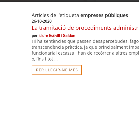
Articles de l'etiqueta
empreses públiques
26-10-2020
La tramitació de procediments administra
per
Isidre Estivill i Galdón
Hi ha sentències que passen desapercebudes, fagocit
transcendència pràctica, ja que principalment impa
funcionarial escassa i han de recórrer a altres emp
o, fins i tot …
PER LLEGIR-NE MÉS