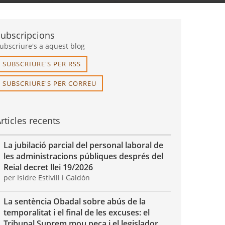
Subscripcions
ubscriure's a aquest blog
SUBSCRIURE'S PER RSS
SUBSCRIURE'S PER CORREU
rticles recents
La jubilació parcial del personal laboral de
les administracions públiques després del
Reial decret llei 19/2026
per Isidre Estivill i Galdón
La sentència Obadal sobre abús de la
temporalitat i el final de les excuses: el
Tribunal Suprem mou peça i el legislador