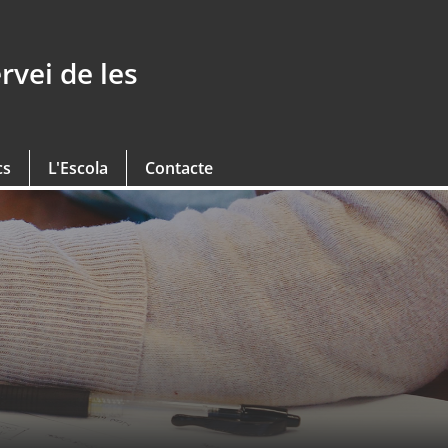
rvei de les
cs
L'Escola
Contacte