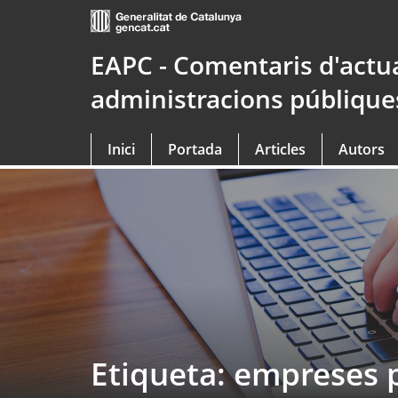
Saltar
al
contingut
EAPC - Comentaris d'actua
principal
administracions públiques
Inici
Portada
Articles
Autors
Etiqueta: empreses 