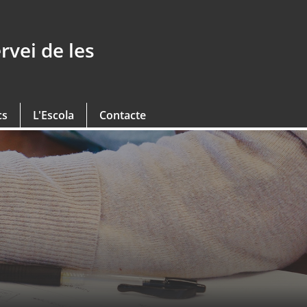
rvei de les
cs
L'Escola
Contacte