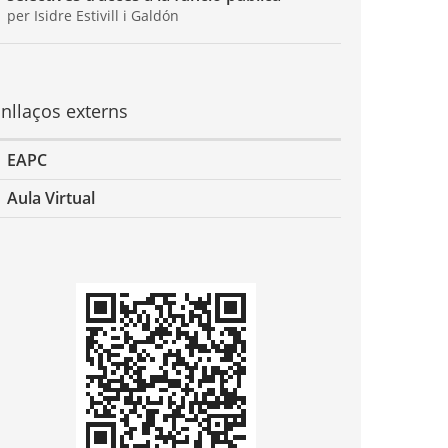
per Isidre Estivill i Galdón
nllaços externs
EAPC
Aula Virtual
odi
QR