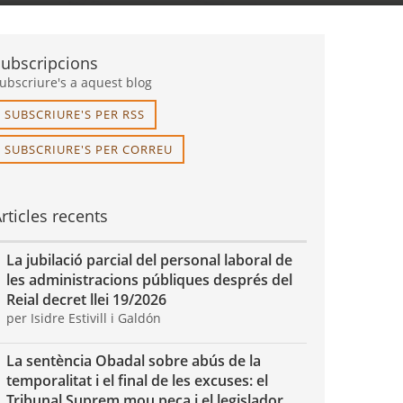
Subscripcions
ubscriure's a aquest blog
SUBSCRIURE'S PER RSS
SUBSCRIURE'S PER CORREU
rticles recents
La jubilació parcial del personal laboral de
les administracions públiques després del
Reial decret llei 19/2026
per Isidre Estivill i Galdón
La sentència Obadal sobre abús de la
temporalitat i el final de les excuses: el
Tribunal Suprem mou peça i el legislador