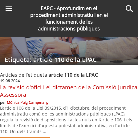
Saltar
EAPC - Aprofundim en el
Toggle
al
Cer
procediment administratiu i en el
navigation
contingut
funcionament de les
principal
administracions públiques
Etiqueta: article 110 de la LPAC
Articles de l'etiqueta
article 110 de la LPAC
19-06-2024
La revisió d'ofici i el dictamen de la Comissió Jurídica
Assessora
per
Mònica Puig Campmany
L’article 106 de la Llei 39/2015, d’1 d’octubre, del procediment
administratiu comú de les administracions públiques (LPAC),
regula la revisió de disposicions i actes nuls en l’article 106, i els
límits de l’exercici d’aquesta potestat administrativa, en l’article
110. Un dels tràmits …