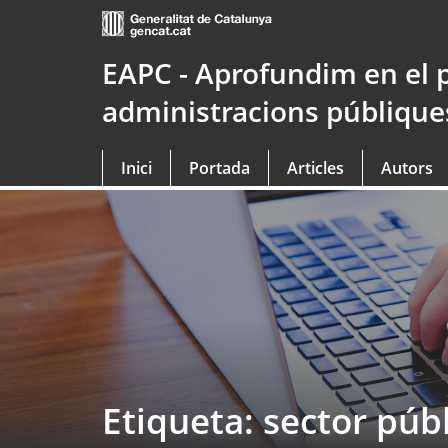
Saltar
al
contingut
EAPC - Aprofundim en el 
principal
administracions públique
Inici
Portada
Articles
Autors
Etiqueta: sector públ