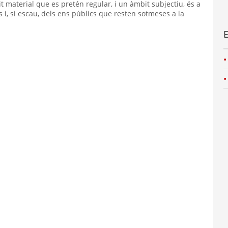
bit material que es pretén regular, i un àmbit subjectiu, és a
s i, si escau, dels ens públics que resten sotmeses a la
E
C