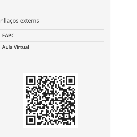
nllaços externs
EAPC
Aula Virtual
odi
QR