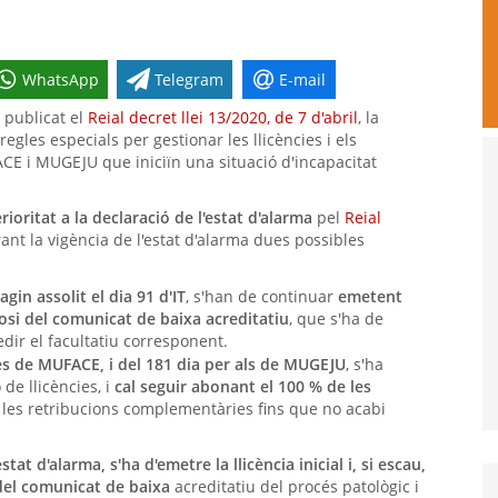
WhatsApp
Telegram
E-mail
 publicat el
Reial decret llei 13/2020, de 7 d'abril
, la
egles especials per gestionar les llicències i els
E i MUGEJU que iniciïn una situació d'incapacitat
rioritat a la declaració de l'estat d'alarma
pel
Reial
rant la vigència de l'estat d'alarma dues possibles
in assolit el dia 91 d'IT
, s'han de continuar
emetent
sposi del comunicat de baixa acreditatiu
, que s'ha de
ir el facultatiu corresponent.
stes de MUFACE, i del 181 dia per als de MUGEJU
, s'ha
de llicències, i
cal seguir abonant el 100 % de les
 les retribucions complementàries fins que no acabi
estat d'alarma, s'ha d'emetre la llicència inicial i, si escau,
 del comunicat de baixa
acreditatiu del procés patològic i