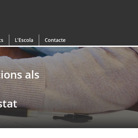
cs
L'Escola
Contacte
ions als
stat