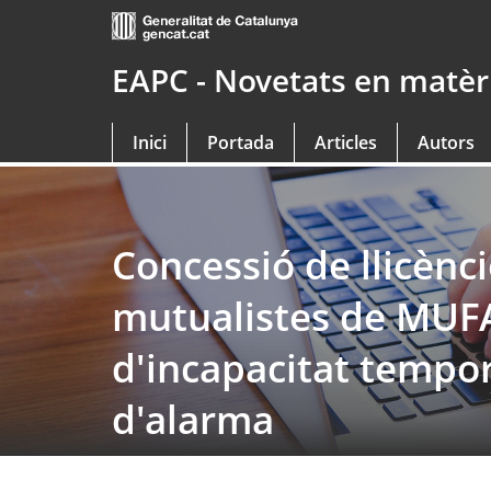
Saltar
al
contingut
EAPC - Novetats en matèri
principal
Inici
Portada
Articles
Autors
Concessió de llicènc
mutualistes de MUFA
d'incapacitat tempora
d'alarma