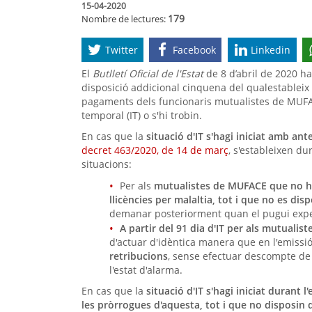
15-04-2020
179
Nombre de lectures:
Twitter
Facebook
Linkedin
El
Butlletí Oficial de l'Estat
de 8 d’abril de 2020 ha
disposició addicional cinquena del qualestableix r
pagaments dels funcionaris mutualistes de MUFAC
temporal (IT) o s'hi trobin.
En cas que la
situació d'IT s'hagi iniciat amb ante
decret 463/2020, de 14 de març
, s'estableixen du
situacions:
Per als
mutualistes de MUFACE que no hag
llicències per malaltia, tot i que no es di
demanar posteriorment quan el pugui exped
A partir del 91 dia d'IT per als mutuali
d'actuar d'idèntica manera que en l'emissió 
retribucions
, sense efectuar descompte de
l'estat d'alarma.
En cas que la
situació d'IT s'hagi iniciat durant l'
les pròrrogues d'aquesta, tot i que no disposin