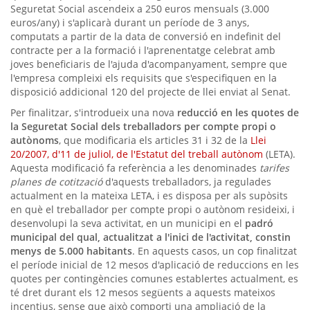
Seguretat Social ascendeix a 250 euros mensuals (3.000
euros/any) i s'aplicarà durant un període de 3 anys,
computats a partir de la data de conversió en indefinit del
contracte per a la formació i l'aprenentatge celebrat amb
joves beneficiaris de l'ajuda d'acompanyament, sempre que
l'empresa compleixi els requisits que s'especifiquen en la
disposició addicional 120 del projecte de llei enviat al Senat.
Per finalitzar, s'introdueix una nova
reducció en les quotes de
la Seguretat Social dels treballadors per compte propi o
autònoms
, que modificaria els articles 31 i 32 de la
Llei
20/2007, d'11 de juliol, de l'Estatut del treball autònom
(LETA).
Aquesta modificació fa referència a les denominades
tarifes
planes de cotització
d'aquests treballadors, ja regulades
actualment en la mateixa LETA, i es disposa per als supòsits
en què el treballador per compte propi o autònom resideixi, i
desenvolupi la seva activitat, en un municipi en el
padró
municipal del qual, actualitzat a l'inici de l'activitat, constin
menys de 5.000 habitants
. En aquests casos, un cop finalitzat
el període inicial de 12 mesos d'aplicació de reduccions en les
quotes per contingències comunes establertes actualment, es
té dret durant els 12 mesos següents a aquests mateixos
incentius, sense que això comporti una ampliació de la