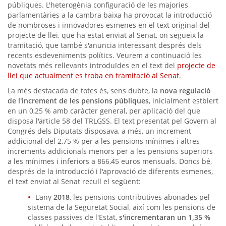
públiques. L'heterogènia configuració de les majories
parlamentàries a la cambra baixa ha provocat la introducció
de nombroses i innovadores esmenes en el text original del
projecte de llei, que ha estat enviat al Senat, on segueix la
tramitació, que també s'anuncia interessant després dels
recents esdeveniments polítics. Veurem a continuació les
novetats més rellevants introduïdes en el text del
projecte de
llei que actualment es troba en tramitació al Senat
.
La més destacada de totes és, sens dubte, la
nova regulació
de l'increment de les pensions públiques
, inicialment estblert
en un 0,25 % amb caràcter general, per aplicació del que
disposa l'article 58 del TRLGSS. El text presentat pel Govern al
Congrés dels Diputats disposava, a més, un increment
addicional del 2,75 % per a les pensions mínimes i altres
increments addicionals menors per a les pensions superiors
a les mínimes i inferiors a 866,45 euros mensuals. Doncs bé,
després de la introducció i l'aprovació de diferents esmenes,
el text enviat al Senat recull el següent:
L'any
2018
, les pensions contributives abonades pel
sistema de la Seguretat Social, així com les pensions de
classes passives de l'Estat,
s'incrementaran un 1,35 %