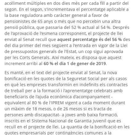
acolliment múltiples en dos dies més per cada fill a partir del
segon. En el segon, s'incrementava el percentatge aplicable a
la base reguladora amb caràcter general a favor de
pensionistes de 65 anys o més que no percebin una altra
pensió pública, que passaria del 52 % actual al 54 %. Després
de l'aprovació de l'esmena corresponent, el projecte de llei
enviat al Senat recull que
aquest percentatge és del 56 %
des
del dia primer del mes següent a l'entrada en vigor de la Llei
de pressupostos generals de l'Estat, un cop sigui aprovada
per les Corts Generals. Així mateix, es disposa que aquest
increment arribi al
60 % el dia 1 de gener de 2019
.
Es manté, en el text del projecte enviat al Senat, la nova
bonificació en les quotes de la Seguretat Social per als casos
en què les empreses transformin en indefinits els contractes
de treball per a la formació i l'aprenentatge celebrats amb
beneficiaris de l'ajuda econòmica d'acompanyament -
equivalent al 80 % de l'IPREM vigent a cada moment durant
un màxim de 18 mesos, o de 26 mesos si es tracta de
persones amb discapacitat- a joves amb baixa formació,
inscrits en el Sistema Nacional de Garantia Juvenil que es
recull en el projecte de llei. La quantia de la bonificació en les
quotes empresarials per contingències comunes a la