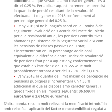
addicional
al que s'establia amb caràcter general, és a
dir, el 0,25 %. Per aplicar aquest increment es prendrà
la quantia de pensió resultant de la revaloració
efectuada l'1 de gener de 2018 conformement al
percentatge general del 0,25 %.
L'any
2019
, si no hi hagués acord en la Comissió de
seguiment i avaluació dels acords del Pacte de Toledo
per a la revaloració anual, les pensions contributives
abonades pel sistema de la Seguretat Social, així com
les pensions de classes passives de l'Estat,
s'incrementaran en un percentatge addicional
equivalent a la diferència entre l'índex de revaloració
de pensions fixat per a aquest any, conformement al
que estableix l'article 58 del TRLGSS -que molt
probablement tornarà a ser del 0,25 % i de l'1,60 %.
L'any 2018, la quantia del límit màxim de percepció de
pensions públiques s'incrementarà un 1,35 %
addicional al que es disposa amb caràcter general, i
queda fixada en els imports següents:
36.609,44
euros/any o 2.614,96 euros/mes
.
D'altra banda, resulta molt rellevant la modificació introduïda
amb relació a l'aplicació del
factor de sostenibilitat
regulat a