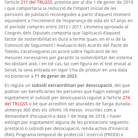
l'article
211 del TRLGSS
, prevista per al dia 1 de gener de 2019
i que comportaria la reducció de l'import inicial de les
pensions de jubilació reconegudes a partir d'aquest moment
equivalent a l'increment de l'esperança de vida als 67 anys en
el període comprès entre 2012 i 2017. L'esmena aprovada al
Congrés dels Diputats comporta que l'aplicació d'aquest
factor de sostenibilitat es durà a terme quan, en el si de la
Comissió de Seguiment i Avaluació dels Acords del Pacte de
Toledo, s'aconsegueixi un acord sobre l'aplicació de les
mesures necessàries per garantir la sostenibilitat del sistema.
No obstant això, i en tot cas, tal com figura en el text enviat al
Senat, la seva entrada en vigor s'ha de produir en una data
no posterior a
l'1 de gener de 2023
.
Es regula un
subsidi extraordinari per desocupació
, del que
podran ser beneficiàries les persones que hagin extingit per
esgotament el subsidi per desocupació regulat a l'article
274
del TRLGSS
o bé que acreditin ser aturades de llarga durada -
almenys 360 dies els últims 18 mesos- inscrites com a
demandant d'ocupació a data 1 de maig de 2018, i haver
extingit per esgotament alguna de les prestacions següents:
prestació o subsidi per desocupació, renda activa d'inserció
(RAI), Programa temporal de protecció i inserció (PRODI) o