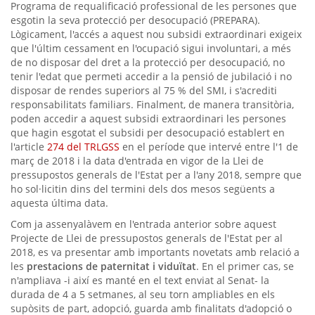
Programa de requalificació professional de les persones que
esgotin la seva protecció per desocupació (PREPARA).
Lògicament, l'accés a aquest nou subsidi extraordinari exigeix
que l'últim cessament en l'ocupació sigui involuntari, a més
de no disposar del dret a la protecció per desocupació, no
tenir l'edat que permeti accedir a la pensió de jubilació i no
disposar de rendes superiors al 75 % del SMI, i s'acrediti
responsabilitats familiars. Finalment, de manera transitòria,
poden accedir a aquest subsidi extraordinari les persones
que hagin esgotat el subsidi per desocupació establert en
l'article
274 del TRLGSS
en el període que intervé entre l'1 de
març de 2018 i la data d'entrada en vigor de la Llei de
pressupostos generals de l'Estat per a l'any 2018, sempre que
ho sol·licitin dins del termini dels dos mesos següents a
aquesta última data.
Com ja assenyalàvem en l'entrada anterior sobre aquest
Projecte de Llei de pressupostos generals de l'Estat per al
2018, es va presentar amb importants novetats amb relació a
les
prestacions de paternitat i viduïtat
. En el primer cas, se
n'ampliava -i així es manté en el text enviat al Senat- la
durada de 4 a 5 setmanes, al seu torn ampliables en els
supòsits de part, adopció, guarda amb finalitats d'adopció o