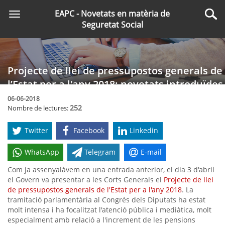
Saltar
EAPC - Novetats en matèria de
Toggle
al
Cer
Seguretat Social
navigation
contingut
principal
Projecte de llei de pressupostos generals de
l’Estat per a l'any 2018: novetats introduïdes
en la tramitació al Congrés dels Diputats
06-06-2018
252
Nombre de lectures:
Twitter
Facebook
Linkedin
WhatsApp
Telegram
E-mail
Com ja assenyalàvem en una entrada anterior, el dia 3 d'abril
el Govern va presentar a les Corts Generals el
Projecte de llei
de pressupostos generals de l'Estat per a l'any 2018
. La
tramitació parlamentària al Congrés dels Diputats ha estat
molt intensa i ha focalitzat l'atenció pública i mediàtica, molt
especialment amb relació a l'increment de les pensions