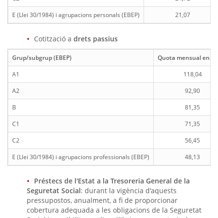
E (Llei 30/1984) i agrupacions personals (EBEP)
21,07
Cotització a
drets passius
Grup/subgrup (EBEP)
Quota mensual en eu
A1
118,04
A2
92,90
B
81,35
C1
71,35
C2
56,45
E (Llei 30/1984) i agrupacions professionals (EBEP)
48,13
Préstecs de l'Estat a la Tresoreria General de la
Seguretat Social
: durant la vigència d'aquests
pressupostos, anualment, a fi de proporcionar
cobertura adequada a les obligacions de la Seguretat