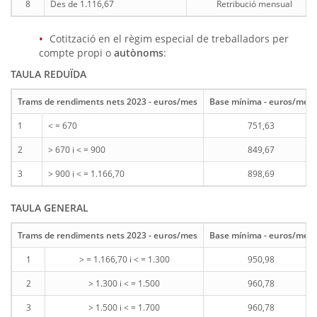
8
Des de 1.116,67
Retribució mensual
Cotització en el règim especial de treballadors per
compte propi o
autònoms
:
TAULA REDUÏDA
Trams de rendiments nets 2023 - euros/mes
Base mínima - euros/mes
1
< = 670
751,63
2
> 670 i < = 900
849,67
3
> 900 i < = 1.166,70
898,69
TAULA GENERAL
Trams de rendiments nets 2023 - euros/mes
Base mínima - euros/mes
1
> = 1.166,70 i < = 1.300
950,98
2
> 1.300 i < = 1.500
960,78
3
> 1.500 i < = 1.700
960,78