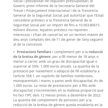
Social i possibilitar-ne l'equilibri pressupostari, el
Govern, previ informe de la Secretaria General del
Tresor i Finançament Internacional i de la Tresoreria
General de la Seguretat Social, pot autoritzar que l'Estat
concedeixi préstecs a la Tresoreria General de la
Seguretat Social per un import de fins a 10.003,80615
milions d'euros. Aquests préstecs no reporten
interessos i s'han de cancel·lar en un termini màxim de
deu anys comptats des de l'1 de gener de l'any següent
al de la concessió.
Prestacions familiars
i complement per a la
reducció
de la bretxa de gènere
: per a fill menor de 18 anys o
menor a càrrec amb un grau de discapacitat igual o
superior al 33%: 1.000 euros anuals. La quantia de la
prestació per naixement o adopció de fill establerta a
l'article 358.1, en supòsits de famílies nombroses,
monoparentals i mares o pares amb discapacitat, és de
1.000 euros. La resta de prestacions per a fills amb
discapacitat s'incrementen en la mateixa proporció que
ho faci l'IPC dels 12 mesos previs a desembre de 2022.
La quantia del complement de pensions per a la
reducció de la bretxa de gènere queda establerta en la