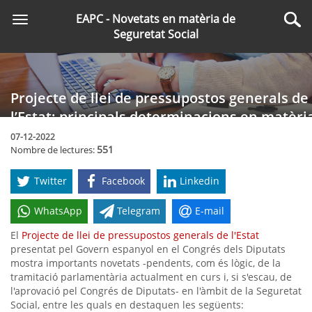
Saltar
EAPC - Novetats en matèria de
Toggle
al
Cer
Seguretat Social
navigation
contingut
principal
Projecte de llei de pressupostos generals de
l’Estat: principals determinacions en matèri
de cotització i prestacions
07-12-2022
551
Nombre de lectures:
Twitter
Facebook
Linkedin
WhatsApp
Telegram
E-mail
El
Projecte de llei de pressupostos generals de l'Estat
presentat pel Govern espanyol en el Congrés dels Diputats
mostra importants novetats -pendents, com és lògic, de la
tramitació parlamentària actualment en curs i, si s'escau, de
l'aprovació pel Congrés de Diputats- en l'àmbit de la Seguretat
Social, entre les quals en destaquen les següents: