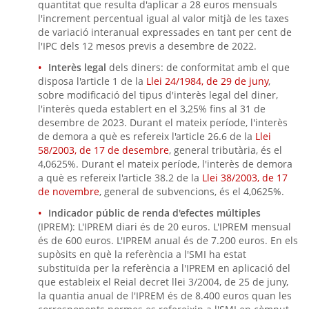
quantitat que resulta d'aplicar a 28 euros mensuals
l'increment percentual igual al valor mitjà de les taxes
de variació interanual expressades en tant per cent de
l'IPC dels 12 mesos previs a desembre de 2022.
Interès legal
dels diners: de conformitat amb el que
disposa l'article 1 de la
Llei 24/1984, de 29 de juny
,
sobre modificació del tipus d'interès legal del diner,
l'interès queda establert en el 3,25% fins al 31 de
desembre de 2023. Durant el mateix període, l'interès
de demora a què es refereix l'article 26.6 de la
Llei
58/2003, de 17 de desembre
, general tributària, és el
4,0625%. Durant el mateix període, l'interès de demora
a què es refereix l'article 38.2 de la
Llei 38/2003, de 17
de novembre
, general de subvencions, és el 4,0625%.
Indicador públic de renda d'efectes múltiples
(IPREM): L'IPREM diari és de 20 euros. L'IPREM mensual
és de 600 euros. L'IPREM anual és de 7.200 euros. En els
supòsits en què la referència a l'SMI ha estat
substituïda per la referència a l'IPREM en aplicació del
que estableix el Reial decret llei 3/2004, de 25 de juny,
la quantia anual de l'IPREM és de 8.400 euros quan les