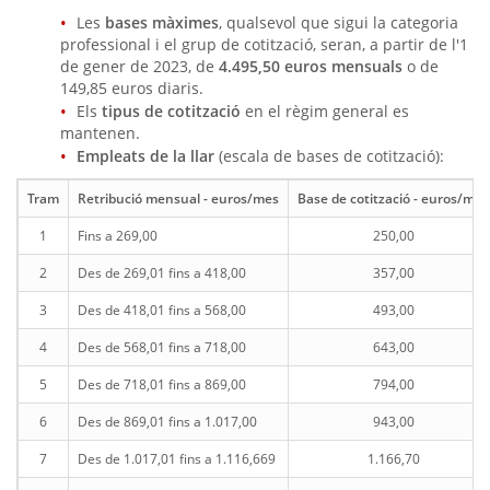
Les
bases màximes
, qualsevol que sigui la categoria
professional i el grup de cotització, seran, a partir de l'1
de gener de 2023, de
4.495,50 euros mensuals
o de
149,85 euros diaris.
Els
tipus de cotització
en el règim general es
mantenen.
Empleats de la llar
(escala de bases de cotització):
Tram
Retribució mensual - euros/mes
Base de cotització - euros/mes
1
Fins a 269,00
250,00
2
Des de 269,01 fins a 418,00
357,00
3
Des de 418,01 fins a 568,00
493,00
4
Des de 568,01 fins a 718,00
643,00
5
Des de 718,01 fins a 869,00
794,00
6
Des de 869,01 fins a 1.017,00
943,00
7
Des de 1.017,01 fins a 1.116,669
1.166,70