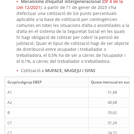
Mecanisme d'equitat intergeneracional
(
DF 4 de la
Llei 12/2021
): a partir de l'1 de gener de 2023 s'ha
d'efectuar una cotització de 0,6 punts percentuals
aplicable a la base de cotització per contingències
comunes en totes les situacions d'alta o assimilades a la
d'alta en el sistema de la Seguretat Social en les quals
hi hagi obligació de cotitzar per cobrir la pensió de
jubilació. Quan el tipus de cotització hagi de ser objecte
de distribució entre ocupador i treballador o
treballadora, el 0,5% ha de ser a càrrec de l'ocupador i
el 0,1%, a càrrec del treballador o treballadora.
Cotització a
MUFACE, MUGEJU i ISFAS
Grup/subgrup EBEP
Quota mensual en euros
A1
51,68
A2
40,68
B
35,62
C1
31,24
C2
24,72