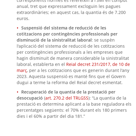
corresponents normes es refereixin a l'SMI en còmput
anual, tret que expressament excloguin les pagues
extraordinàries; en aquest cas, la quantia és de 7.200
euros.
Suspensió del sistema de reducció de les
cotitzacions per contingències professionals per
disminució de la sinistralitat laboral
: se suspèn
l'aplicació del sistema de reducció de les cotitzacions
per contingències professionals a les empreses que
hagin disminuït de manera considerable la sinistralitat
laboral, establerta en el
Reial decret 231/2017, de 10 de
març
, per a les cotitzacions que es generin durant l'any
2023. Aquesta suspensió es manté fins que el Govern
dugui a terme la reforma del Reial decret esmentat.
Recuperació de la quantia de la prestació per
desocupació
(
art. 270.2 del TRLGSS
): “La quantia de la
prestació es determina aplicant a la base reguladora els
percentatges següents: el 70% durant els 180 primers
dies i el 60% a partir del dia 181.”