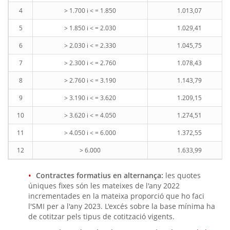
4
> 1.700 i < = 1.850
1.013,07
5
> 1.850 i < = 2.030
1.029,41
6
> 2.030 i < = 2.330
1.045,75
7
> 2.300 i < = 2.760
1.078,43
8
> 2.760 i < = 3.190
1.143,79
9
> 3.190 i < = 3.620
1.209,15
10
> 3.620 i < = 4.050
1.274,51
11
> 4.050 i < = 6.000
1.372,55
12
> 6.000
1.633,99
Contractes formatius en alternança:
les quotes
úniques fixes són les mateixes de l'any 2022
incrementades en la mateixa proporció que ho faci
l'SMI per a l'any 2023. L'excés sobre la base mínima ha
de cotitzar pels tipus de cotització vigents.