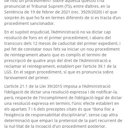
de nou un procediment? Sobre aquesta qüestió s’ha
pronunciat el Tribunal Suprem (TS), entre d’altres, en la
Sentència de 19 de febrer de 2021 (rec. 3929/2020) i el que
sorprèn és que ho fa en termes diferents de si es tracta d’un
procediment sancionador.
En el supòsit enjudiciat, l’Administració no va dictar cap
resolució de fons en el primer procediment, i abans del
transcurs dels 12 mesos de caducitat del primer expedient, i
pel fet de constatar nous fets va iniciar un nou procediment
de reintegrament abans que es complís el termini de
prescripció de quatre anys del dret de l'Administració a
reclamar el reintegrament, establert per l'article 39.1 de la
LGS. En el segon procediment, sí que es pronuncia sobre
l’arxivament del primer.
L'article 21.1 de la Llei 39/2015 imposa a l'Administració
l'obligació de dictar una resolució expressa i de notificar-la,
però, respecte de l'incompliment de l'obligació legal de dictar
una resolució expressa en termini, l'únic efecte establert en
els apartats 7 i 6 dels preceptes citats és que "dona lloc a
l'exigència de responsabilitat disciplinària", sense cap altra
determinació que empari la pretensió de la part recurrent de
la nul·litat de la incoació d'un procediment posterior.