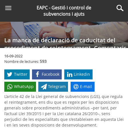
Saltar
EAPC - Gestió i control de
Toggle
al
Cer
subvencions i ajuts
navigation
contingut
principal
La manca de declaració de caducitat del
procediment de reintegrament. Comentaris
a les sentències del Tribunal Suprem de 19
16-09-2022
593
Nombre de lectures:
de febrer de 2021 i 12 de gener de 2022
Twitter
Facebook
Linkedin
WhatsApp
Telegram
E-mail
L’article 42 de la Llei general de subvencions (LGS), que regula
el reintegrament, ens diu que es regeix per les disposicions
generals sobre procediments administratius –per tant, per
l’actual Llei 39/2015 i per la Llei catalana 26/2010–, sens
perjudici de les especialitats que s'estableixen en aquesta Llei
i en les seves disposicions de desenvolupament.