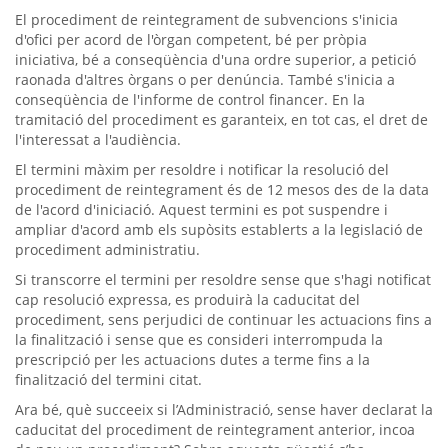
El procediment de reintegrament de subvencions s'inicia
d'ofici per acord de l'òrgan competent, bé per pròpia
iniciativa, bé a conseqüència d'una ordre superior, a petició
raonada d'altres òrgans o per denúncia. També s'inicia a
conseqüència de l'informe de control financer. En la
tramitació del procediment es garanteix, en tot cas, el dret de
l'interessat a l'audiència.
El termini màxim per resoldre i notificar la resolució del
procediment de reintegrament és de 12 mesos des de la data
de l'acord d'iniciació. Aquest termini es pot suspendre i
ampliar d'acord amb els supòsits establerts a la legislació de
procediment administratiu.
Si transcorre el termini per resoldre sense que s'hagi notificat
cap resolució expressa, es produirà la caducitat del
procediment, sens perjudici de continuar les actuacions fins a
la finalització i sense que es consideri interrompuda la
prescripció per les actuacions dutes a terme fins a la
finalització del termini citat.
Ara bé, què succeeix si l’Administració, sense haver declarat la
caducitat del procediment de reintegrament anterior, incoa