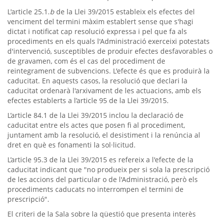
L'article 25.1.
b
de la Llei 39/2015 estableix els efectes del
venciment del termini màxim establert sense que s'hagi
dictat i notificat cap resolució expressa i pel que fa als
procediments en els quals l'Administració exerceixi potestats
d'intervenció, susceptibles de produir efectes desfavorables o
de gravamen, com és el cas del procediment de
reintegrament de subvencions. L'efecte és que es produirà la
caducitat. En aquests casos, la resolució que declari la
caducitat ordenarà l'arxivament de les actuacions, amb els
efectes establerts a l’article 95 de la Llei 39/2015.
L’article 84.1 de la Llei 39/2015 inclou la declaració de
caducitat entre els actes que posen fi al procediment,
juntament amb la resolució, el desistiment i la renúncia al
dret en què es fonamenti la sol·licitud.
L’article 95.3 de la Llei 39/2015 es refereix a l'efecte de la
caducitat indicant que "no produeix per si sola la prescripció
de les accions del particular o de l'Administració, però els
procediments caducats no interrompen el termini de
prescripció".
El criteri de la Sala sobre la qüestió que presenta interès