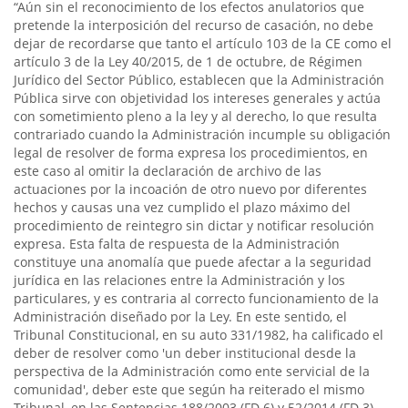
“Aún sin el reconocimiento de los efectos anulatorios que
pretende la interposición del recurso de casación, no debe
dejar de recordarse que tanto el artículo 103 de la CE como el
artículo 3 de la Ley 40/2015, de 1 de octubre, de Régimen
Jurídico del Sector Público, establecen que la Administración
Pública sirve con objetividad los intereses generales y actúa
con sometimiento pleno a la ley y al derecho, lo que resulta
contrariado cuando la Administración incumple su obligación
legal de resolver de forma expresa los procedimientos, en
este caso al omitir la declaración de archivo de las
actuaciones por la incoación de otro nuevo por diferentes
hechos y causas una vez cumplido el plazo máximo del
procedimiento de reintegro sin dictar y notificar resolución
expresa. Esta falta de respuesta de la Administración
constituye una anomalía que puede afectar a la seguridad
jurídica en las relaciones entre la Administración y los
particulares, y es contraria al correcto funcionamiento de la
Administración diseñado por la Ley. En este sentido, el
Tribunal Constitucional, en su auto 331/1982, ha calificado el
deber de resolver como 'un deber institucional desde la
perspectiva de la Administración como ente servicial de la
comunidad', deber este que según ha reiterado el mismo
Tribunal, en las Sentencias 188/2003 (FD 6) y 52/2014 (FD 3),