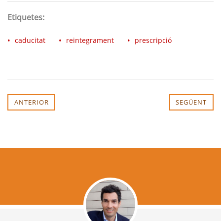
Etiquetes:
caducitat
reintegrament
prescripció
ANTERIOR
SEGÜENT