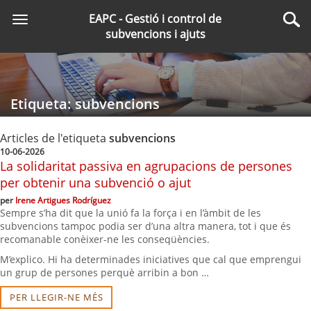
Saltar
EAPC - Gestió i control de
Toggle
al
Cer
subvencions i ajuts
navigation
contingut
principal
Etiqueta: subvencions
Articles de l'etiqueta
subvencions
10-06-2026
La solidaritat passiva en agrupacions de persones
per obtenir una subvenció o ajut
per
Irene Artigues Rodríguez
Sempre s’ha dit que la unió fa la força i en l’àmbit de les
subvencions tampoc podia ser d’una altra manera, tot i que és
recomanable conèixer-ne les conseqüències.
M’explico. Hi ha determinades iniciatives que cal que emprengui
un grup de persones perquè arribin a bon …
PER LLEGIR-NE MÉS