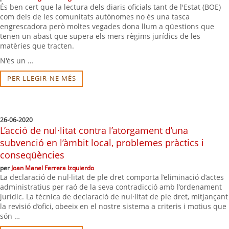
És ben cert que la lectura dels diaris oficials tant de l'Estat (BOE)
com dels de les comunitats autònomes no és una tasca
engrescadora però moltes vegades dona llum a qüestions que
tenen un abast que supera els mers règims jurídics de les
matèries que tracten.
N'és un …
PER LLEGIR-NE MÉS
26-06-2020
L’acció de nul·litat contra l’atorgament d’una
subvenció en l’àmbit local, problemes pràctics i
conseqüències
per
Joan Manel Ferrera Izquierdo
La declaració de nul·litat de ple dret comporta l’eliminació d’actes
administratius per raó de la seva contradicció amb l’ordenament
jurídic. La tècnica de declaració de nul·litat de ple dret, mitjançant
la revisió d’ofici, obeeix en el nostre sistema a criteris i motius que
són …