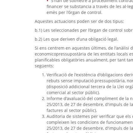
S'han de sotmetre a procediment contradic
financer se substancia a través de les al·le
emès per l'òrgan de control.
Aquestes actuacions poden ser de dos tipus:
b.1) Les seleccionades per l’òrgan de control sobr
b.2) Les que deriven d’una obligació legal.
Si ens centrem en aquestes últimes, de l'anàlisi 
economicopressupostària de les entitats locals 
planificables obligatòries anualment, per tant tam
següents:
Verificació de l'existència d'obligacions de
rebuts sense imputació pressupostària, no
(disposició addicional tercera de la Llei o
comercial al sector públic).
Informe d'avaluació del compliment de la no
25/2013, de 27 de desembre, d'impuls de la 
factures al sector públic).
Auditoria de sistemes per verificar que el
compleixen les condicions de funcionament p
25/2013, de 27 de desembre, d'impuls de la 