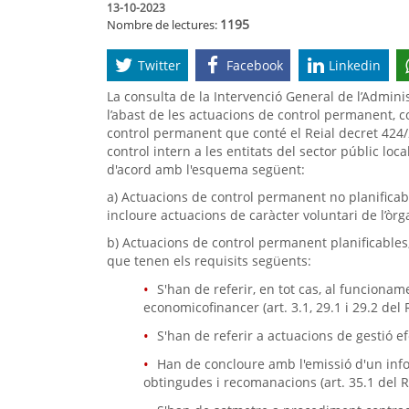
13-10-2023
1195
Nombre de lectures:
Twitter
Facebook
Linkedin
La consulta de la Intervenció General de l’Adminis
l’abast de les actuacions de control permanent, c
control permanent que conté el Reial decret 424/20
control intern a les entitats del sector públic loc
d'acord amb l'esquema següent:
a) Actuacions de control permanent no planificabl
incloure actuacions de caràcter voluntari de l’òrg
b) Actuacions de control permanent planificables, 
que tenen els requisits següents:
S'han de referir, en tot cas, al funcionam
economicofinancer (art. 3.1, 29.1 i 29.2 del 
S'han de referir a actuacions de gestió e
Han de concloure amb l'emissió d'un info
obtingudes i recomanacions (art. 35.1 del R