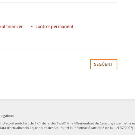
rol financer
control permanent
SEGÜENT
de galetes
l
: D’acord amb l’article 17.1 de la Llei 19/2014, la ©Generalitat de Catalunya permet la re
 data d'actualització i que no es desnaturalitzi la informació (article 8 de la Llei 37/200