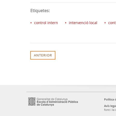
Etiquetes:
control intern
intervenció local
cont
ANTERIOR
Entreu
Política 
al
Avís lega
font i la
web