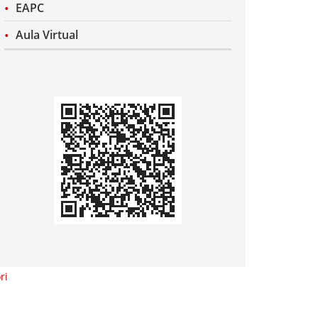
EAPC
Aula Virtual
Codi
QR
ri