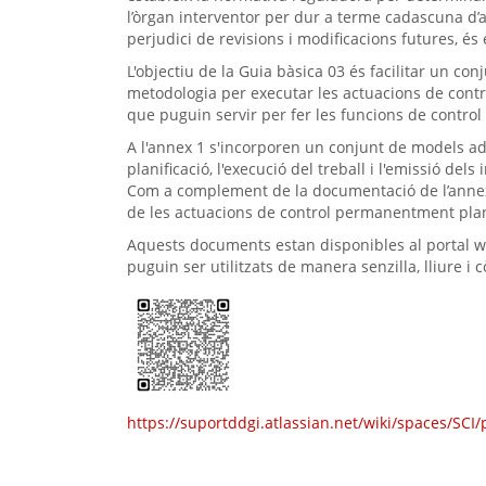
l’òrgan interventor per dur a terme cadascuna d’a
perjudici de revisions i modificacions futures, és 
L'objectiu de la Guia bàsica 03 és facilitar un c
metodologia per executar les actuacions de contro
que puguin servir per fer les funcions de control 
A l'annex 1 s'incorporen un conjunt de models ada
planificació, l'execució del treball i l'emissió d
Com a complement de la documentació de l’annex
de les actuacions de control permanentment plan
Aquests documents estan disponibles al portal we
puguin ser utilitzats de manera senzilla, lliure i
https://suportddgi.atlassian.net/wiki/spaces/SC