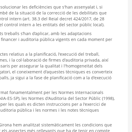
solucionar les deficiències que s'han assenyalat i, si
mbé de la situació de la correcció de les debilitats que
trol intern (art. 38.3 del Reial decret 424/2017, de 28
el control intern a les entitats del sector públic local).
 treballs s’han d’aplicar, amb les adaptacions
l financer i auditoria pública vigents en cada moment per
s relatius a la planificació, l'execució del treball,
mes, i la col·laboració de firmes d'auditoria privada, així
aris per assegurar la qualitat i l'homogeneïtat dels
igatori, el coneixement d'aquestes tècniques es converteix
ls, ja sigui a la fase de planificació com a la d'execució
ormat fonamentalment per les Normes Internacionals
IA-ES-SP), les Normes d'Auditoria del Sector Públic (1998),
per les quals es dicten instruccions per a l'exercici de
auditoria pública i les normes i les notes tècniques
 Girona hem analitzat sistemàticament les condicions que
r els aspectes més rellevants que ha de tenir en compte