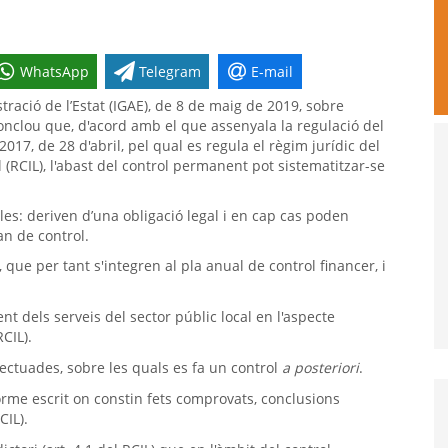
WhatsApp
Telegram
E-mail
tració de l’Estat (IGAE), de 8 de maig de 2019, sobre
onclou que, d'acord amb el que assenyala la regulació del
17, de 28 d'abril, pel qual es regula el règim jurídic del
al (RCIL), l'abast del control permanent pot sistematitzar-se
es: deriven d’una obligació legal i en cap cas poden
an de control.
que per tant s'integren al pla anual de control financer, i
ent dels serveis del sector públic local en l'aspecte
RCIL).
fectuades, sobre les quals es fa un control
a posteriori
.
rme escrit on constin fets comprovats, conclusions
CIL).