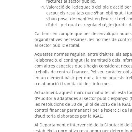
factures al sector públic).
Valoració de l'adequació del pla d'acció per 
escau, els resultats que s'han obtingut, i ta
s'han posat de manifest en l'exercici del con
d'abril, pel qual es regula el règim jurídic d
Cal tenir en compte que per desenvolupar aquests
organitzatives necessàries, les normes de contro
al sector públic estatal.
Aquestes normes regulen, entre d'altres, els aspecte
l'elaboració, el contingut i la tramitació dels infor
com altres aspectes que s'hagin considerat necess
treballs de control financer. Pel seu caràcter obl
en un element bàsic per dur a terme aquests trebal
o elaboració i tramitació dels informes.
Actualment, aquest marc normatiu tècnic està f
d'Auditoria adaptades al sector públic espanyol (N
les resolucions de 30 de juliol de 2015 de la IGAE 
control financer permanent i per a l'exercici de l'
d'auditoria elaborades per la IGAE.
Al Departament d’Intervenció de la Diputació de
estableix la normativa reguladora per determina