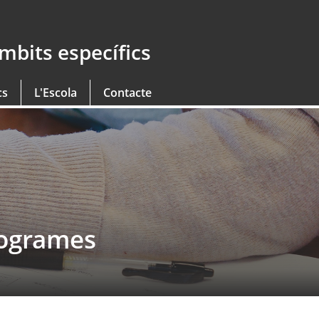
àmbits específics
cs
L'Escola
Contacte
rogrames