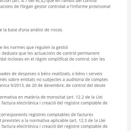
tori (art. 4.1 del RCIL) que en l'àmbit del control
gacions de l'òrgan gestor controlat a l'informe provisional
e la base d’una anàlisi de riscos.
de les normes que regulen la gestió
es dedueix que les actuacions de control permanent
bé incloses en el règim simplificat de control, són les
rivades de despeses o béns realitzats, o béns i serveis
més sobre entitats no subjectes a auditoria de comptes
rgànica 9/2013, de 20 de desembre, de control del deute
rmativa en matèria de morositat (art. 12.2 de la Llei
factura electrònica i creació del registre comptable de
s corresponents registres comptables de factures
revistes a la normativa aplicable (art. 12.3 de la Llei
factura electrònica i creació del registre comptable de