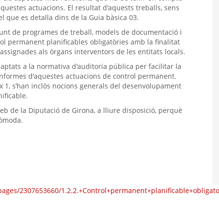
questes actuacions. El resultat d'aquests treballs, sens
el que es detalla dins de la Guia bàsica 03.
onjunt de programes de treball, models de documentació i
l permanent planificables obligatòries amb la finalitat
assignades als òrgans interventors de les entitats locals.
ptats a la normativa d'auditoria pública per facilitar la
els informes d'aquestes actuacions de control permanent.
 1, s’han inclòs nocions generals del desenvolupament
ificable.
b de la Diputació de Girona, a lliure disposició, perquè
 còmoda.
I/pages/2307653660/1.2.2.+Control+permanent+planificable+obligato