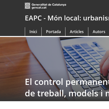
Saltar
al
contingut
EAPC - Món local: urbanism
principal
Inici
Portada
Articles
Autors
El control permanent
de treball, models i