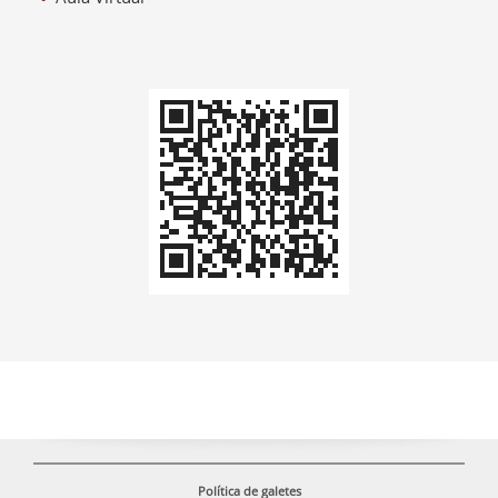
Codi
QR
Política de galetes