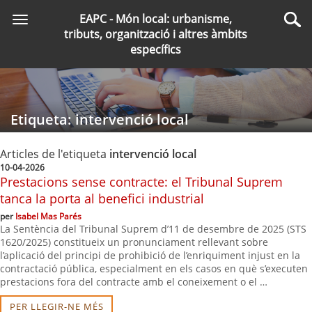
Saltar
EAPC - Món local: urbanisme,
Toggle
al
Cer
tributs, organització i altres àmbits
navigation
contingut
específics
principal
Etiqueta: intervenció local
Articles de l'etiqueta
intervenció local
10-04-2026
Prestacions sense contracte: el Tribunal Suprem
tanca la porta al benefici industrial
per
Isabel Mas Parés
La Sentència del Tribunal Suprem d’11 de desembre de 2025 (STS
1620/2025) constitueix un pronunciament rellevant sobre
l’aplicació del principi de prohibició de l’enriquiment injust en la
contractació pública, especialment en els casos en què s’executen
prestacions fora del contracte amb el coneixement o el …
PER LLEGIR-NE MÉS