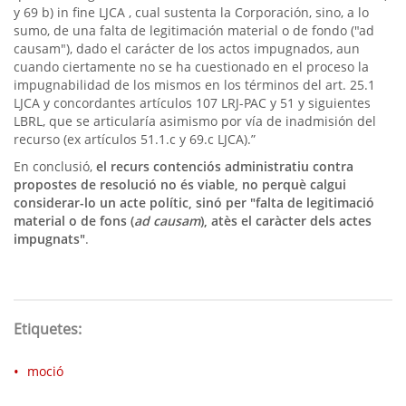
y 69 b) in fine LJCA , cual sustenta la Corporación, sino, a lo
sumo, de una falta de legitimación material o de fondo ("ad
causam"), dado el carácter de los actos impugnados, aun
cuando ciertamente no se ha cuestionado en el proceso la
impugnabilidad de los mismos en los términos del art. 25.1
LJCA y concordantes artículos 107 LRJ-PAC y 51 y siguientes
LBRL, que se articularía asimismo por vía de inadmisión del
recurso (ex artículos 51.1.c y 69.c LJCA).”
En conclusió,
el recurs contenciós administratiu contra
propostes de resolució no és viable, no perquè calgui
considerar-lo un acte polític, sinó per "falta de legitimació
material o de fons (
ad causam
), atès el caràcter dels actes
impugnats"
.
Etiquetes:
moció