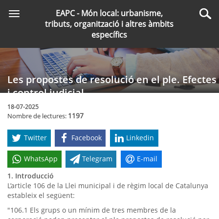
Saltar
EAPC - Món local: urbanisme,
Toggle
al
Cer
tributs, organització i altres àmbits
navigation
contingut
específics
principal
Les propostes de resolució en el ple. Efectes
i control judicial
18-07-2025
1197
Nombre de lectures:
Twitter
Facebook
Linkedin
WhatsApp
Telegram
E-mail
1. Introducció
L’article 106 de la Llei municipal i de règim local de Catalunya
estableix el següent:
"106.1 Els grups o un mínim de tres membres de la