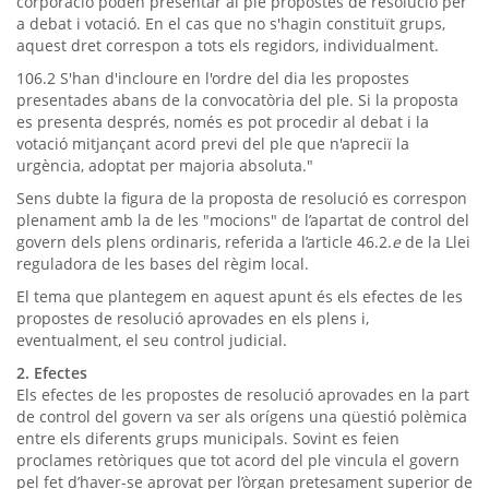
corporació poden presentar al ple propostes de resolució per
a debat i votació. En el cas que no s'hagin constituït grups,
aquest dret correspon a tots els regidors, individualment.
106.2 S'han d'incloure en l'ordre del dia les propostes
presentades abans de la convocatòria del ple. Si la proposta
es presenta després, només es pot procedir al debat i la
votació mitjançant acord previ del ple que n'apreciï la
urgència, adoptat per majoria absoluta."
Sens dubte la figura de la proposta de resolució es correspon
plenament amb la de les "mocions" de l’apartat de control del
govern dels plens ordinaris, referida a l’article 46.2.
e
de la Llei
reguladora de les bases del règim local.
El tema que plantegem en aquest apunt és els efectes de les
propostes de resolució aprovades en els plens i,
eventualment, el seu control judicial.
2. Efectes
Els efectes de les propostes de resolució aprovades en la part
de control del govern va ser als orígens una qüestió polèmica
entre els diferents grups municipals. Sovint es feien
proclames retòriques que tot acord del ple vincula el govern
pel fet d’haver-se aprovat per l’òrgan pretesament superior de