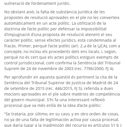
vulneració de l’ordenament jurídic.
No obstant això, la falta de substància jurídica de les
propostes de resolució aprovades en el ple no les converteix
automàticament en un acte polític. La utilització de la
doctrina de l’acte polític per defensar la impossibilitat
d’impugnació d’una proposta de resolució atenent el seu
caràcter polític, sense efectes jurídics, està condemnada al
fracàs. Primer, perquè l'acte polític (art. 2.
a
de la LJCA), com a
concepte, no inclou els procedents dels ens locals, i, segon,
perquè no és cert que els actes polítics estiguin exempts de
control jurisdiccional, com confirma la Sentència del Tribunal
Suprem de 24 de novembre de 2003 (rec. 7786/2000, FJ 4).
Per aprofundir en aquesta qüestió és pertinent la cita de la
Sentència del Tribunal Superior de Justícia de Madrid de 24
de setembre de 2015 (rec. 446/2015, FJ 5), referida a dues
mocions aprovades en el ple sobre matèries de competència
del govern municipal. S'hi fa una interessant reflexió
processal que va més enllà de la idea d’acte polític:
“Se trataría, por último, en su caso, y en otro orden de cosas,
no ya de una falta de legitimación activa por causa procesal,
que daría lugar a la inadmisión del recurso ex artículos 51 b )