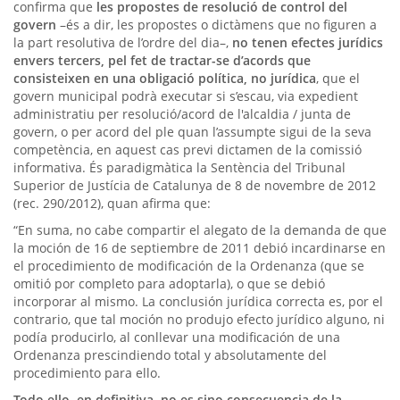
confirma que
les propostes de resolució de control del
govern
–és a dir, les propostes o dictàmens que no figuren a
la part resolutiva de l’ordre del dia–,
no tenen efectes jurídics
envers tercers, pel fet de tractar-se d’acords que
consisteixen en una obligació política, no jurídica
, que el
govern municipal podrà executar si s’escau, via expedient
administratiu per resolució/acord de l'alcaldia / junta de
govern, o per acord del ple quan l’assumpte sigui de la seva
competència, en aquest cas previ dictamen de la comissió
informativa. És paradigmàtica la Sentència del Tribunal
Superior de Justícia de Catalunya de 8 de novembre de 2012
(rec. 290/2012), quan afirma que:
“En suma, no cabe compartir el alegato de la demanda de que
la moción de 16 de septiembre de 2011 debió incardinarse en
el procedimiento de modificación de la Ordenanza (que se
omitió por completo para adoptarla), o que se debió
incorporar al mismo. La conclusión jurídica correcta es, por el
contrario, que tal moción no produjo efecto jurídico alguno, ni
podía producirlo, al conllevar una modificación de una
Ordenanza prescindiendo total y absolutamente del
procedimiento para ello.
Todo ello, en definitiva, no es sino consecuencia de la