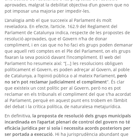
aprovades, malgrat la debilitat objectiva d’un govern que no
pot imposar una majoria per impedir-les.
L’analogia amb el que succeeix al Parlament és molt
reveladora. En efecte, l’article. 162.9 del Reglament del
Parlament de Catalunya indica, respecte de les propostes de
resolució aprovades, que el Govern n’ha de donar
compliment, i en cas que no ho faci els grups poden demanar
que aquell reti comptes en el Ple del Parlament, on els grups
fixaran la seva posició davant l’incompliment. El web del
Parlament ho resumeix així: “[…] les resolucions obliguen
políticament el Govern, es poden adreçar al Govern, al poble
de Catalunya, a l’opinió pública o al mateix Parlament,
però
no se’n pot reclamar judicialment el compliment
”. És clar
que existeix un cost polític per al Govern, però no es pot
reclamar en els tribunals el compliment del que s'ha acordat
al Parlament, perquè en aquest punt ens trobem en l’àmbit
del debat i la crítica política, de naturalesa metajurídica.
En definitiva,
la proposta de resolució dels grups municipals
incardinada en l’apartat plenari de control del govern no té
eficàcia jurídica per si sola i necessita acords posteriors per
ser portada a execució
. Hi ha jurisprudència abundant que