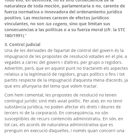
naturaleza de toda moción, parlamentaria o no, carente de
fuerza normativa o innovadora del ordenamiento jurídico
positivo. Las mociones carecen de efectos jurídicos
vinculantes, no son
ius cogens
, sino que limitan sus
consecuencias a las políticas o a su fuerza moral (cfr. la STC
180/1991)
.”
3. Control judicial
Una de les derivades de l’apartat de control del govern és la
impugnació de les propostes de resolució votades en el ple, a
vegades a càrrec del govern i d'altres, per grups o regidors.
Advertim, però, que en aquest punt no tractarem els aspectes
relatius a la legitimació de regidors, grups polítics o fins i tot
partits respecte de la impugnació d'aquesta mena d'acords, ja
que ens allunyaria del tema que volem tractar.
Com hem comentat, les propostes de resolució no tenen
contingut jurídic sinó més aviat polític. Per això, en no tenir
substància jurídica, no poden afectar els drets i deures de
tercers ni de la corporació. En conseqüència, no són
susceptibles de recurs contenciós administratiu. En són, en
tot cas, els acords de naturalesa administrativa que es
prenguin en execució d’aquelles, i només quan concorri una