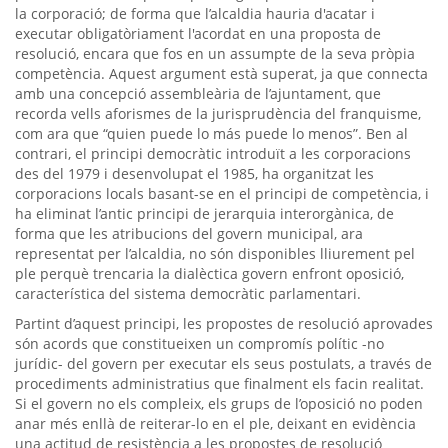
la corporació; de forma que l’alcaldia hauria d'acatar i
executar obligatòriament l'acordat en una proposta de
resolució, encara que fos en un assumpte de la seva pròpia
competència. Aquest argument està superat, ja que connecta
amb una concepció assembleària de l’ajuntament, que
recorda vells aforismes de la jurisprudència del franquisme,
com ara que “quien puede lo más puede lo menos”. Ben al
contrari, el principi democràtic introduït a les corporacions
des del 1979 i desenvolupat el 1985, ha organitzat les
corporacions locals basant-se en el principi de competència, i
ha eliminat l’antic principi de jerarquia interorgànica, de
forma que les atribucions del govern municipal, ara
representat per l’alcaldia, no són disponibles lliurement pel
ple perquè trencaria la dialèctica govern enfront oposició,
característica del sistema democràtic parlamentari.
Partint d’aquest principi, les propostes de resolució aprovades
són acords que constitueixen un compromís polític -no
jurídic- del govern per executar els seus postulats, a través de
procediments administratius que finalment els facin realitat.
Si el govern no els compleix, els grups de l’oposició no poden
anar més enllà de reiterar-lo en el ple, deixant en evidència
una actitud de resistència a les propostes de resolució