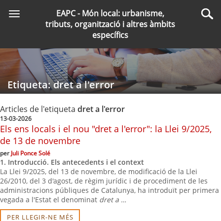
Saltar
EAPC - Món local: urbanisme,
Toggle
al
Cer
tributs, organització i altres àmbits
navigation
contingut
específics
principal
Etiqueta: dret a l'error
Articles de l'etiqueta
dret a l'error
13-03-2026
Els ens locals i el nou "dret a l'error": la Llei 9/2025,
de 13 de novembre
per
Juli Ponce Solé
1. Introducció. Els antecedents i el context
La Llei 9/2025, del 13 de novembre, de modificació de la Llei
26/2010, del 3 d'agost, de règim jurídic i de procediment de les
administracions públiques de Catalunya, ha introduït per primera
vegada a l'Estat el denominat
dret a …
PER LLEGIR-NE MÉS