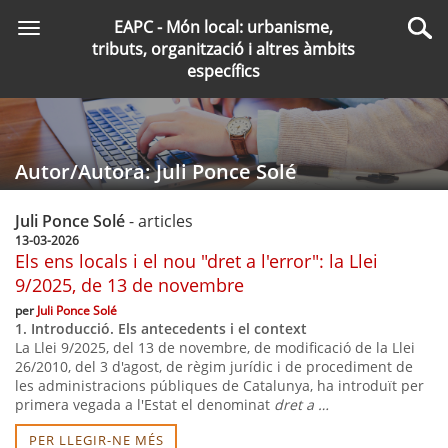
Saltar
EAPC - Món local: urbanisme,
Toggle
al
Cer
tributs, organització i altres àmbits
navigation
contingut
específics
principal
Autor/Autora: Juli Ponce Solé
Juli Ponce Solé
- articles
13-03-2026
Els ens locals i el nou "dret a l'error": la Llei
9/2025, de 13 de novembre
per
Juli Ponce Solé
1. Introducció. Els antecedents i el context
La Llei 9/2025, del 13 de novembre, de modificació de la Llei
26/2010, del 3 d'agost, de règim jurídic i de procediment de
les administracions públiques de Catalunya, ha introduït per
primera vegada a l'Estat el denominat
dret a …
PER LLEGIR-NE MÉS