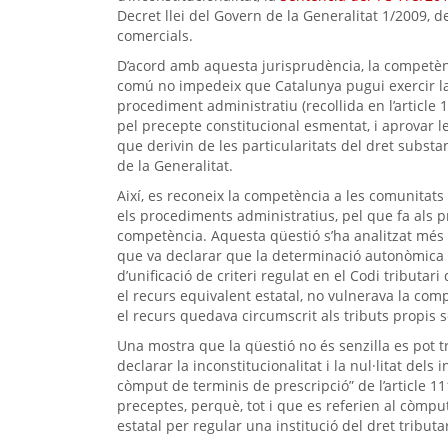
Decret llei del Govern de la Generalitat 1/2009,
comercials.
D’acord amb aquesta jurisprudència, la competèn
comú no impedeix que Catalunya pugui exercir la
procediment administratiu (recollida en l’article 
pel precepte constitucional esmentat, i aprovar
que derivin de les particularitats del dret substa
de la Generalitat.
Així, es reconeix la competència a les comunita
els procediments administratius, pel que fa als 
competència. Aquesta qüestió s’ha analitzat més
que va declarar que la determinació autonòmica d
d’unificació de criteri regulat en el Codi tributari
el recurs equivalent estatal, no vulnerava la co
el recurs quedava circumscrit als tributs propis 
Una mostra que la qüestió no és senzilla es pot 
declarar la inconstitucionalitat i la nul·litat dels 
còmput de terminis de prescripció” de l’article 11
preceptes, perquè, tot i que es referien al còmp
estatal per regular una institució del dret tributa