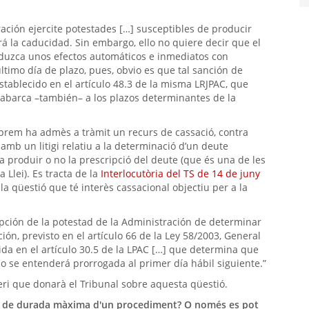
ración ejercite potestades […] susceptibles de producir
á la caducidad. Sin embargo, ello no quiere decir que el
duzca unos efectos automáticos e inmediatos con
ltimo día de plazo, pues, obvio es que tal sanción de
tablecido en el artículo 48.3 de la misma LRJPAC, que
 abarca –también– a los plazos determinantes de la
uprem ha admès a tràmit un recurs de cassació, contra
amb un litigi relatiu a la determinació d’un deute
va produir o no la prescripció del deute (que és una de les
a Llei). Es tracta de la
Interlocutòria del TS de 14 de juny
la qüestió que té interès cassacional objectiu per a la
ipción de la potestad de la Administración de determinar
ión, previsto en el artículo 66 de la Ley 58/2003, General
nida en el artículo 30.5 de la LPAC […] que determina que
azo se entenderá prorrogada al primer día hábil siguiente.”
teri que donarà el Tribunal sobre aquesta qüestió.
rmini de durada màxima d'un procediment? O només es pot