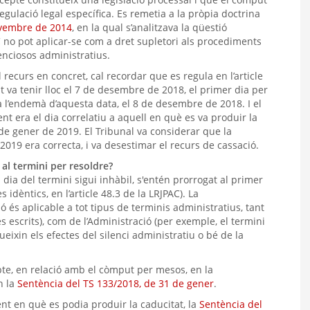
egulació legal específica. Es remetia a la pròpia doctrina
ovembre de 2014
, en la qual s’analitzava la qüestió
EC no pot aplicar-se com a dret supletori als procediments
tenciosos administratius.
 recurs en concret, cal recordar que es regula en l’article
at va tenir lloc el 7 de desembre de 2018, el primer dia per
 l’endemà d’aquesta data, el 8 de desembre de 2018. I el
t era el dia correlatiu a aquell en què es va produir la
 de gener de 2019. El Tribunal va considerar que la
2019 era correcta, i va desestimar el recurs de cassació.
 al termini per resoldre?
 dia del termini sigui inhàbil, s'entén prorrogat al primer
 idèntics, en l’article 48.3 de la LRJPAC). La
 és aplicable a tot tipus de terminis administratius, tant
es escrits), com de l’Administració (per exemple, el termini
dueixin els efectes del silenci administratiu o bé de la
epte, en relació amb el còmput per mesos, en la
n la
Sentència del TS 133/2018, de 31 de gener
.
nt en què es podia produir la caducitat, la
Sentència del