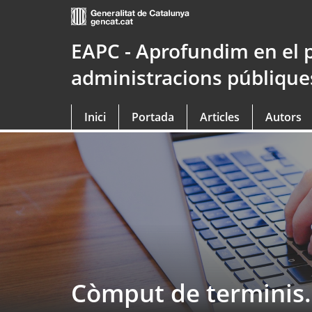
Saltar
al
contingut
EAPC - Aprofundim en el 
principal
administracions públique
Inici
Portada
Articles
Autors
Còmput de terminis. 