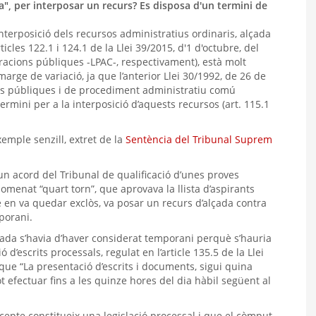
", per interposar un recurs? Es disposa d'un termini de
nterposició dels recursos administratius ordinaris, alçada
ticles 122.1 i 124.1 de la Llei 39/2015, d'1 d'octubre, del
acions públiques -LPAC-, respectivament), està molt
rge de variació, ja que l’anterior Llei 30/1992, de 26 de
ns públiques i de procediment administratiu comú
ermini per a la interposició d’aquests recursos (art. 115.1
emple senzill, extret de la
Sentència del Tribunal Suprem
un acord del Tribunal de qualificació d’unes proves
anomenat “quart torn”, que aprovava la llista d’aspirants
 en va quedar exclòs, va posar un recurs d’alçada contra
porani.
ada s’havia d’haver considerat temporani perquè s’hauria
d’escrits processals, regulat en l’article 135.5 de la Llei
 que “La presentació d’escrits i documents, sigui quina
ot efectuar fins a les quinze hores del dia hàbil següent al
cepte constitueix una legislació processal i que el còmput