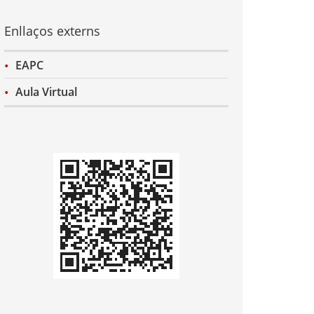
Enllaços externs
EAPC
Aula Virtual
Codi
QR