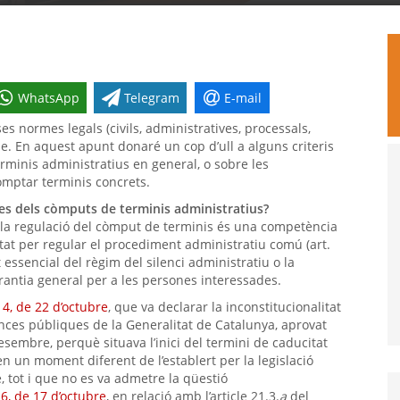
WhatsApp
Telegram
E-mail
es normes legals (civils, administratives, processals,
me. En aquest apunt donaré un cop d’ull a alguns criteris
rminis administratius en general, o sobre les
omptar terminis concrets.
les dels còmputs de terminis administratius?
e la regulació del còmput de terminis és una competència
stat per regular el procediment administratiu comú (art.
essencial del règim del silenci administratiu o la
rantia general per a les persones interessades.
4, de 22 d’octubre
, que va declarar la inconstitucionalitat
nances públiques de la Generalitat de Catalunya, aprovat
esembre, perquè situava l’inici del termini de caducitat
 un moment diferent de l’establert per la legislació
 tot i que no es va admetre la qüestió
6, de 17 d’octubre
, en relació amb l’article 21.3.
a
del