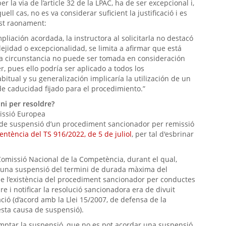
 la via de l’article 32 de la LPAC, ha de ser excepcional i,
ell cas, no es va considerar suficient la justificació i es
st raonament:
mpliación acordada, la instructora al solicitarla no destacó
jidad o excepcionalidad, se limita a afirmar que está
ta circunstancia no puede ser tomada en consideración
r, pues ello podría ser aplicado a todos los
itual y su generalización implicaría la utilización de un
e caducidad fijado para el procedimiento.”
ni per resoldre?
missió Europea
 de suspensió d’un procediment sancionador per remissió
entència del TS 916/2022, de 5 de juliol
, per tal d'esbrinar
omissió Nacional de la Competència, durant el qual,
r una suspensió del termini de durada màxima del
e l’existència del procediment sancionador per conductes
re i notificar la resolució sancionadora era de divuit
ció (d’acord amb la Llei 15/2007, de defensa de la
sta causa de suspensió).
omptar la suspensió, que no es pot acordar una suspensió