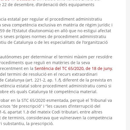
 de 22 de desembre, d’ordenació dels equipaments
cia estatal per regular el procediment administratiu
 seva competència exclusiva en matèria de règim jurídic i
159 de l’Estatut d’autonomia) en allò que no estigui afectat
 les seves pròpies normes de procediment administratiu
ntiu de Catalunya o de les especialitats de l'organització
ts autònomes per determinar el termini màxim per resoldre
procediments que reguli en matèries de la seva
 recentment en la
Sentència del TC 65/2020, de 18 de juny
,
el termini de resolució en el recurs extraordinari
 de Catalunya (art. 221-2, ap. 1.
f
), diferent de la prevista en
mpetència estatal sobre procediment administratiu comú si
sobre els quals Catalunya té competència material.
trobar en la STC 65/2020 esmentada, perquè el Tribunal va
incisos “de prescripció” i “les causes d’interrupció del
1-6, apartat 1.
b
del mateix Codi tributari, entre altres
ut de terminis, considerava que vulneraven la competència
ri substantiu, la prescripció.