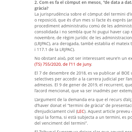
2. Com es fa el còmput en mesos, "de data a data
gràcia?
La jurisprudència sobre el còmput del termini d’i
o reposició, que és d’un mes si l’acte és exprés (ar
procediment administratiu comú de les administr
consolidada i no sembla que hi pugui haver cap ma
novembre, de règim jurídic de les administracio
(LRJPAC), ara derogada, també establia el mateix t
i 117.1 de la LRJPAC).
No obstant això, pot ser interessant veure’n un ex
(TS) 755/2020, de l’11 de juny
.
El 7 de desembre de 2018, es va publicar al BOE 
selectives per accedir a la carrera judicial per l’
admesos. El 9 de gener de 2019, el recurrent, que
l’acord mencionat, que va ser inadmès per extem
L’argument de la demanda era que el recurs d’alç
d’haver donat el “termini de gràcia” de presentació 
d’enjudiciament civil (
LEC
). Aquest article preveu
sigui la forma, si està subjecta a un termini, es p
del venciment del termini”.
El Tribunal Suprem va deixar clar que aquest pre