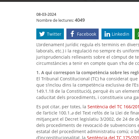
08-03-2024
4049
Nombre de lectures:
Twitter
Facebook
Linkedin
L’ordenament jurídic regula els terminis en divers
laborals, etc.) i la regulació no sempre és unifor
jurisprudencials rellevants sobre el còmput de te
circumstàncies a tenir en compte quan s’ha de c
1. A qui correspon la competència sobre les reg
El Tribunal Constitucional (TC) ha considerat qu
que s’inclou dins la competència exclusiva de l’E
149.1.18 de la Constitució), perquè és un element 
caducitat dels procediments, i constitueix una ga
Es pot citar, per totes, la
Sentència del TC 166/201
de l’article 100.1.
a
del Text refós de la Llei de fi
mitjançant el Decret legislatiu 3/2002, de 24 de d
dels procediments de revocació de subvencions en
estatal del procediment administratiu comú; o bé,
d’inconstitucionalitat, la
Sentència del TC 175/201