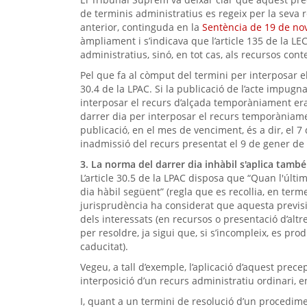
de terminis administratius es regeix per la seva r
anterior, continguda en la
Sentència de 19 de n
àmpliament i s’indicava que l’article 135 de la L
administratius, sinó, en tot cas, als recursos con
Pel que fa al còmput del termini per interposar el
30.4 de la LPAC. Si la publicació de l’acte impugn
interposar el recurs d’alçada temporàniament era
darrer dia per interposar el recurs temporàniamen
publicació, en el mes de venciment, és a dir, el 7
inadmissió del recurs presentat el 9 de gener de 
3. La norma del darrer dia inhàbil s'aplica també
L’article 30.5 de la LPAC disposa que “Quan l'últim
dia hàbil següent” (regla que es recollia, en termes
jurisprudència ha considerat que aquesta previsió
dels interessats (en recursos o presentació d’altr
per resoldre, ja sigui que, si s’incompleix, es pro
caducitat).
Vegeu, a tall d’exemple, l’aplicació d’aquest prec
interposició d’un recurs administratiu ordinari, e
I, quant a un termini de resolució d’un procedime