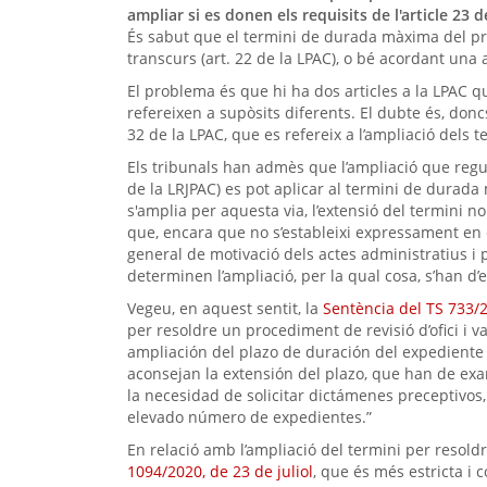
ampliar si es donen els requisits de l'article 23 
És sabut que el termini de durada màxima del pro
transcurs (art. 22 de la LPAC), o bé acordant una a
El problema és que hi ha dos articles a la LPAC q
refereixen a supòsits diferents. El dubte és, doncs
32 de la LPAC, que es refereix a l’ampliació dels 
Els tribunals han admès que l’ampliació que regula 
de la LRJPAC) es pot aplicar al termini de durad
s'amplia per aquesta via, l’extensió del termini no 
que, encara que no s’estableixi expressament en 
general de motivació dels actes administratius i p
determinen l’ampliació, per la qual cosa, s’han d’ex
Vegeu, en aquest sentit, la
Sentència del TS 733/
per resoldre un procediment de revisió d’ofici i va
ampliación del plazo de duración del expediente (
aconsejan la extensión del plazo, que han de ex
la necesidad de solicitar dictámenes preceptivos
elevado número de expedientes.”
En relació amb l’ampliació del termini per resol
1094/2020, de 23 de juliol
, que és més estricta i