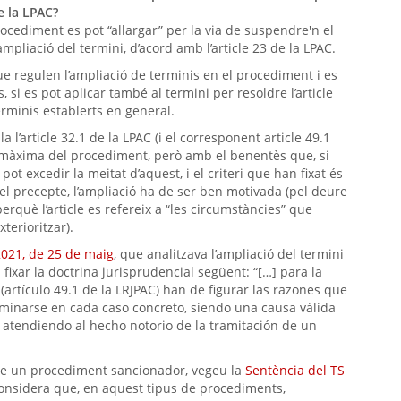
de la LPAC?
cediment es pot “allargar” per la via de suspendre'n el
mpliació del termini, d’acord amb l’article 23 de la LPAC.
ue regulen l’ampliació de terminis en el procediment i es
, si es pot aplicar també al termini per resoldre l’article
terminis establerts en general.
l’article 32.1 de la LPAC (i el corresponent article 49.1
a màxima del procediment, però amb el benentès que, si
pot excedir la meitat d’aquest, i el criteri que han fixat és
el precepte, l’ampliació ha de ser ben motivada (pel deure
erquè l’article es refereix a “les circumstàncies” que
terioritzar).
2021, de 25 de maig
, que analitzava l’ampliació del termini
 fixar la doctrina jurisprudencial següent: “[…] para la
artículo 49.1 de la LRJPAC) han de figurar las razones que
aminarse en cada caso concreto, siendo una causa válida
, atendiendo al hecho notorio de la tramitación de un
dre un procediment sancionador, vegeu la
Sentència del TS
 considera que, en aquest tipus de procediments,