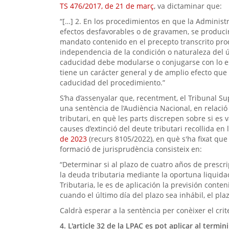
TS 476/2017, de 21 de març
, va dictaminar que:
“[…] 2. En los procedimientos en que la Administ
efectos desfavorables o de gravamen, se producir
mandato contenido en el precepto transcrito pro
independencia de la condición o naturaleza del ú
caducidad debe modularse o conjugarse con lo es
tiene un carácter general y de amplio efecto que
caducidad del procedimiento.”
S’ha d’assenyalar que, recentment, el Tribunal S
una sentència de l’Audiència Nacional, en relació 
tributari, en què les parts discrepen sobre si es 
causes d’extinció del deute tributari recollida en l
de 2023
(recurs 8105/2022), en què s'ha fixat que 
formació de jurisprudència consisteix en:
“Determinar si al plazo de cuatro años de prescr
la deuda tributaria mediante la oportuna liquidac
Tributaria, le es de aplicación la previsión conte
cuando el último día del plazo sea inhábil, el pl
Caldrà esperar a la sentència per conèixer el cri
4. L'article 32 de la LPAC es pot aplicar al te