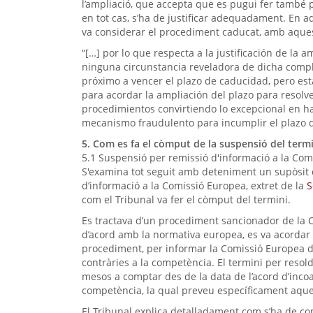
l’ampliació, que accepta que es pugui fer també per
en tot cas, s’ha de justificar adequadament. En aqu
va considerar el procediment caducat, amb aque
“[…] por lo que respecta a la justificación de la a
ninguna circunstancia reveladora de dicha comple
próximo a vencer el plazo de caducidad, pero es
para acordar la ampliación del plazo para resolve
procedimientos convirtiendo lo excepcional en hab
mecanismo fraudulento para incumplir el plazo d
5. Com es fa el còmput de la suspensió del termi
5.1 Suspensió per remissió d'informació a la Co
S'examina tot seguit amb deteniment un supòsit
d’informació a la Comissió Europea, extret de la
S
com el Tribunal va fer el còmput del termini.
Es tractava d’un procediment sancionador de la C
d’acord amb la normativa europea, es va acorda
procediment, per informar la Comissió Europea d
contràries a la competència. El termini per resold
mesos a comptar des de la data de l’acord d’incoa
competència, la qual preveu específicament aque
El Tribunal explica detalladament com s’ha de c