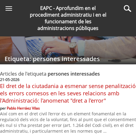
Saltar
EAPC - Aprofundim en el
Toggle
al
Cer
procediment administratiu i en el
navigation
contingut
funcionament de les
principal
administracions públiques
Etiqueta: persones interessades
Articles de l'etiqueta
persones interessades
21-05-2026
El dret de la ciutadania a esmenar sense penalització
els errors comesos en les seves relacions amb
l’Administració: l’anomenat "dret a l’error"
per
Pablo Herráez Vilas
Així com en el dret civil l’error és un element fonamental en la
regulació dels vicis de la voluntat, fins al punt que el consentiment
és nul si s'ha prestat per error (art. 1.264 del Codi civil), en el dret
administratiu, i particularment en les normes que …