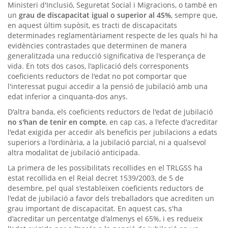
Ministeri d'Inclusió, Seguretat Social i Migracions, o també en
un
grau de discapacitat igual o superior al 45%
, sempre que,
en aquest últim supòsit, es tracti de discapacitats
determinades reglamentàriament respecte de les quals hi ha
evidències contrastades que determinen de manera
generalitzada una reducció significativa de l'esperança de
vida. En tots dos casos, l'aplicació dels corresponents
coeficients reductors de l'edat no pot comportar que
l'interessat pugui accedir a la pensió de jubilació amb una
edat inferior a cinquanta-dos anys.
D'altra banda, els coeficients reductors de l'edat de jubilació
no s'han de tenir en compte
, en cap cas, a l'efecte d'acreditar
l'edat exigida per accedir als beneficis per jubilacions a edats
superiors a l'ordinària, a la jubilació parcial, ni a qualsevol
altra modalitat de jubilació anticipada.
La primera de les possibilitats recollides en el TRLGSS ha
estat recollida en el Reial decret 1539/2003, de 5 de
desembre, pel qual s'estableixen coeficients reductors de
l'edat de jubilació a favor dels treballadors que acrediten un
grau important de discapacitat. En aquest cas, s'ha
d'acreditar un percentatge d'almenys el 65%, i es redueix