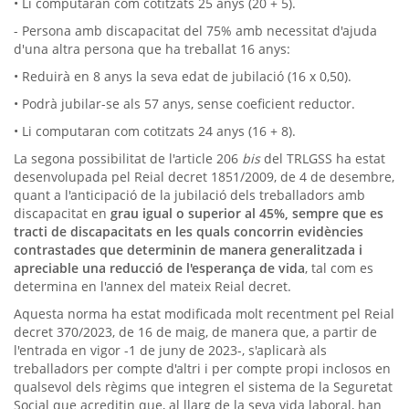
• Li computaran com cotitzats 25 anys (20 + 5).
- Persona amb discapacitat del 75% amb necessitat d'ajuda
d'una altra persona que ha treballat 16 anys:
• Reduirà en 8 anys la seva edat de jubilació (16 x 0,50).
• Podrà jubilar-se als 57 anys, sense coeficient reductor.
• Li computaran com cotitzats 24 anys (16 + 8).
La segona possibilitat de l'article 206
bis
del TRLGSS ha estat
desenvolupada pel Reial decret 1851/2009, de 4 de desembre,
quant a l'anticipació de la jubilació dels treballadors amb
discapacitat en
grau igual o superior al 45%, sempre que es
tracti de discapacitats en les quals concorrin evidències
contrastades que determinin de manera generalitzada i
apreciable una reducció de l'esperança de vida
, tal com es
determina en l'annex del mateix Reial decret.
Aquesta norma ha estat modificada molt recentment pel Reial
decret 370/2023, de 16 de maig, de manera que, a partir de
l'entrada en vigor -1 de juny de 2023-, s'aplicarà als
treballadors per compte d'altri i per compte propi inclosos en
qualsevol dels règims que integren el sistema de la Seguretat
Social que acreditin que, al llarg de la seva vida laboral, han