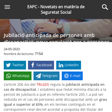
Saltar
EAPC - Novetats en matèria de
Toggle
al
Cer
Seguretat Social
navigation
contingut
principal
Jubilació anticipada de persones amb
discapacitat: nova regulació per a persones
amb graus de discapacitat iguals o superiors
24-05-2023
7154
Nombre de lectures:
al 45%
Twitter
Facebook
Linkedin
WhatsApp
Telegram
E-mail
L'article 206
bis
del
TRLGSS
regula la
jubilació anticipada en
cas de discapacitat
, i estableix que l'edat mínima d'accés a la
pensió de jubilació a què es refereix l'article 205.1.
a
pot ser
reduïda en el cas de persones amb discapacitat amb un
grau
igual o superior al 65%
, en els termes continguts en el
corresponent reial decret acordat a proposta del titular del