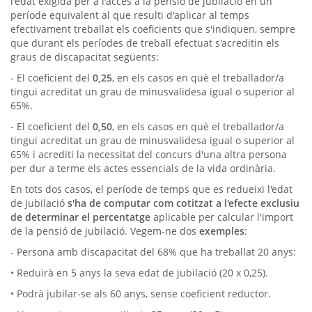
l'edat exigida per a l'accés a la pensió de jubilació en un
període equivalent al que resulti d'aplicar al temps
efectivament treballat els coeficients que s'indiquen, sempre
que durant els períodes de treball efectuat s'acreditin els
graus de discapacitat següents:
- El coeficient del
0,25
, en els casos en què el treballador/a
tingui acreditat un grau de minusvalidesa igual o superior al
65%.
- El coeficient del
0,50
, en els casos en què el treballador/a
tingui acreditat un grau de minusvalidesa igual o superior al
65% i acrediti la necessitat del concurs d'una altra persona
per dur a terme els actes essencials de la vida ordinària.
En tots dos casos, el període de temps que es redueixi l'edat
de jubilació
s'ha de computar com cotitzat a l'efecte exclusiu
de determinar el percentatge
aplicable per calcular l'import
de la pensió de jubilació. Vegem-ne dos
exemples
:
- Persona amb discapacitat del 68% que ha treballat 20 anys:
• Reduirà en 5 anys la seva edat de jubilació (20 x 0,25).
• Podrà jubilar-se als 60 anys, sense coeficient reductor.