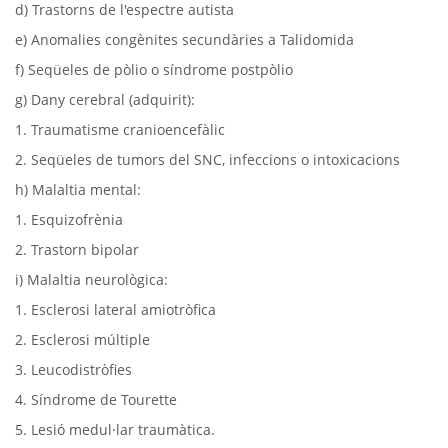
d) Trastorns de l'espectre autista
e) Anomalies congènites secundàries a Talidomida
f) Seqüeles de pòlio o síndrome postpòlio
g) Dany cerebral (adquirit):
1. Traumatisme cranioencefàlic
2. Seqüeles de tumors del SNC, infeccions o intoxicacions
h) Malaltia mental:
1. Esquizofrènia
2. Trastorn bipolar
i) Malaltia neurològica:
1. Esclerosi lateral amiotròfica
2. Esclerosi múltiple
3. Leucodistròfies
4. Síndrome de Tourette
5. Lesió medul·lar traumàtica.