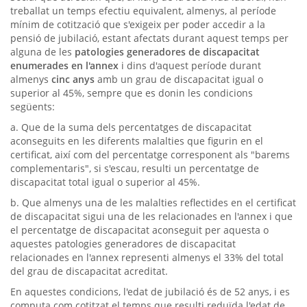
treballat un temps efectiu equivalent, almenys, al període
mínim de cotització que s'exigeix per poder accedir a la
pensió de jubilació, estant afectats durant aquest temps per
alguna de les
patologies generadores de discapacitat
enumerades en l'annex
i dins d'aquest període durant
almenys
cinc anys
amb un grau de discapacitat igual o
superior al 45%, sempre que es donin les condicions
següents:
a. Que de la suma dels percentatges de discapacitat
aconseguits en les diferents malalties que figurin en el
certificat, així com del percentatge corresponent als "barems
complementaris", si s'escau, resulti un percentatge de
discapacitat total igual o superior al 45%.
b. Que almenys una de les malalties reflectides en el certificat
de discapacitat sigui una de les relacionades en l'annex i que
el percentatge de discapacitat aconseguit per aquesta o
aquestes patologies generadores de discapacitat
relacionades en l'annex representi almenys el 33% del total
del grau de discapacitat acreditat.
En aquestes condicions, l'edat de jubilació és de 52 anys, i es
computa com cotitzat el temps que resulti reduïda l'edat de