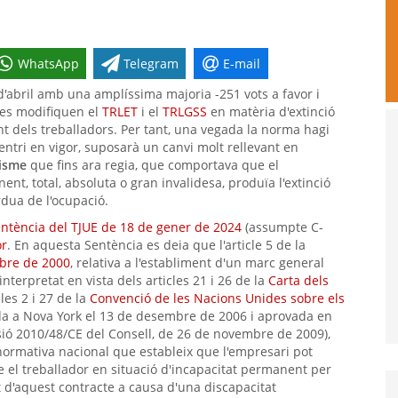
WhatsApp
Telegram
E-mail
d'abril amb una amplíssima majoria -251 vots a favor i
l es modifiquen el
TRLET
i el
TRLGSS
en matèria d'extinció
t dels treballadors. Per tant, una vegada la norma hagi
entri en vigor, suposarà un canvi molt rellevant en
tisme
que fins ara regia, que comportava que el
t, total, absoluta o gran invalidesa, produïa l'extinció
rdua de l'ocupació.
ntència del TJUE de 18 de gener de 2024
(assumpte C-
or
. En aquesta Sentència es deia que l'article 5 de la
mbre de 2000
, relativa a l'establiment d'un marc general
 interpretat en vista dels articles 21 i 26 de la
Carta dels
cles 2 i 27 de la
Convenció de les Nacions Unides sobre els
a a Nova York el 13 de desembre de 2006 i aprovada en
ió 2010/48/CE del Consell, de 26 de novembre de 2009),
 normativa nacional que estableix que l'empresari pot
-se el treballador en situació d'incapacitat permanent per
t d'aquest contracte a causa d'una discapacitat