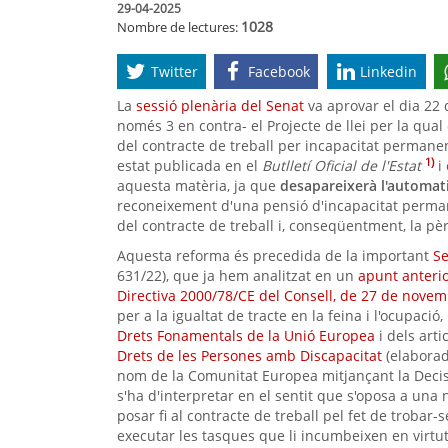
29-04-2025
1028
Nombre de lectures:
Twitter
Facebook
Linkedin
La
sessió plenària del Senat
va aprovar el dia 22 
només 3 en contra- el Projecte de llei per la qua
del contracte de treball per incapacitat permanen
1)
estat publicada en el
Butlletí Oficial de l'Estat
i 
aquesta matèria, ja que
desapareixerà l'automa
reconeixement d'una pensió d'incapacitat permanen
del contracte de treball i, conseqüentment, la pè
Aquesta reforma és precedida de la important
Se
631/22), que ja hem analitzat en un
apunt anteri
Directiva 2000/78/CE del Consell, de 27 de nove
per a la igualtat de tracte en la feina i l'ocupació,
Drets Fonamentals de la Unió Europea
i dels arti
Drets de les Persones amb Discapacitat
(elaborad
nom de la Comunitat Europea mitjançant la Decis
s'ha d'interpretar en el sentit que s'oposa a una
posar fi al contracte de treball pel fet de trobar
executar les tasques que li incumbeixen en virtu