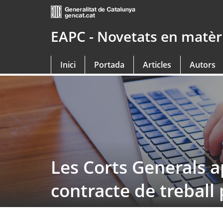
Saltar
al
contingut
EAPC - Novetats en matèri
principal
Inici
Portada
Articles
Autors
Les Corts Generals a
contracte de treball