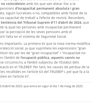
 no coincideixin
amb les que van donar lloc a la
s pensions
d'incapacitat permanent absoluta i gran
ats, siguin lucratives o no, compatibles amb l'estat de la
va capacitat de treball a l'efecte de revisió. Recordem,
a
Sentència del Tribunal Suprem d'11 d'abril de 2024
, que
amb la qual les persones amb incapacitat permanent
tzar la percepció de les seves pensions amb el
i l'alta en el sistema de Seguretat Social.
ions importants. La primera és que la nova norma modifica
protecció social, ja que suprimeix les expressions “gran
tituir-les per les de “gran incapacitat” i “incapacitat no
 en l'àmbit de
l'ocupació pública, aquests canvis no
 se circumscriu a l'àmbit subjectiu de l'Estatut dels
icació en el TRLEBEP. Per tant, les causes de pèrdua de la
s recollides en l'article 63 del TRLEBEP i, pel que fa a la
eix en l'article 67.
 d'abril de 2025, que entra en vigor el dia 1 de maig de 2025.