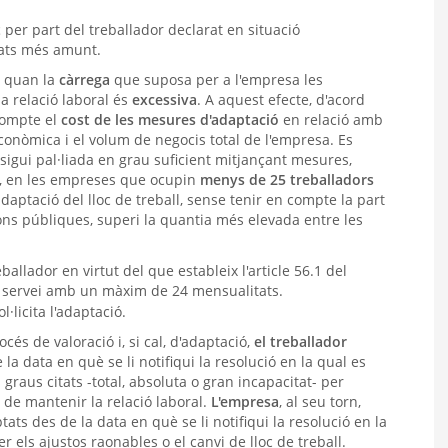
t
per part del treballador declarat en situació
cats més amunt.
r quan la
càrrega
que suposa per a l'empresa les
a relació laboral és
excessiva
. A aquest efecte, d'acord
compte el
cost de les mesures d'adaptació
en relació amb
econòmica i el volum de negocis total de l'empresa. Es
sigui pal·liada en grau suficient mitjançant mesures,
ò, en les empreses que ocupin
menys de 25 treballadors
daptació del lloc de treball, sense tenir en compte la part
s públiques, superi la quantia més elevada entre les
allador en virtut del que estableix l'article 56.1 del
de servei amb un màxim de 24 mensualitats.
·licita l'adaptació.
és de valoració i, si cal, d'adaptació,
el treballador
la data en què se li notifiqui la resolució en la qual es
graus citats -total, absoluta o gran incapacitat- per
 de mantenir la relació laboral.
L'empresa
, al seu torn,
tats des de la data en què se li notifiqui la resolució en la
r els ajustos raonables o el canvi de lloc de treball.