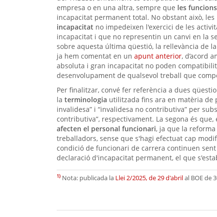
empresa o en una altra, sempre que
les funcions
incapacitat permanent total. No obstant això, le
incapacitat
no impedeixen l'exercici de les activit
incapacitat i que no representin un canvi en la se
sobre aquesta última qüestió, la rellevància de l
ja hem comentat en un
apunt anterior
, d’acord 
absoluta i gran incapacitat no poden compatibili
desenvolupament de qualsevol treball que comport
Per finalitzar, convé fer referència a dues qüest
la
terminologia
utilitzada fins ara en matèria de 
invalidesa” i “invalidesa no contributiva” per subs
contributiva”, respectivament. La segona és que,
afecten el personal funcionari
, ja que la reforma
treballadors, sense que s'hagi efectuat cap modif
condició de funcionari de carrera continuen sent le
declaració d'incapacitat permanent, el que s'establ
1)
Nota: publicada la
Llei 2/2025, de 29 d'abril
al BOE de 30