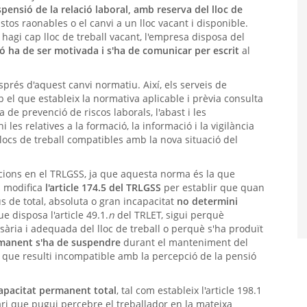
spensió de la relació laboral, amb reserva del lloc de
stos raonables o el canvi a un lloc vacant i disponible.
hagi cap lloc de treball vacant, l'empresa disposa del
ió ha de ser motivada i s'ha de comunicar per escrit
al
prés d'aquest canvi normatiu. Així, els serveis de
el que estableix la normativa aplicable i prèvia consulta
de prevenció de riscos laborals, l'abast i les
 les relatives a la formació, la informació i la vigilància
s llocs de treball compatibles amb la nova situació del
cions en el TRLGSS, ja que aquesta norma és la que
s modifica
l'article 174.5 del TRLGSS
per establir que quan
s de total, absoluta o gran incapacitat
no determini
e disposa l'article 49.1.
n
del TRLET, sigui perquè
sària i adequada del lloc de treball o perquè s'ha produït
ermanent s'ha de suspendre
durant el manteniment del
e que resulti incompatible amb la percepció de la pensió
capacitat permanent total
, tal com estableix l'article 198.1
ri que pugui percebre el treballador en la mateixa