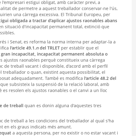
l'empresari estigui obligat, amb caràcter previ, a
alitat de permetre a aquest treballador conservar-ne l'ús,
ituirien una càrrega excessiva. El Tribunal Europeu, per
tigui obligada a tractar d’aplicar ajustos raonables abans
n situació d'incapacitat permanent total, extinció que
ssibles.
grés i Senat, es reforma la norma interna per adaptar-la a
ifica
l'article 49.1.
n
del TRLET
per establir que el
e gran incapacitat, incapacitat permanent absoluta o
els ajustos raonables perquè constitueix una càrrega
c de treball vacant i disponible, d'acord amb el perfil
 treballador o quan, existint aquesta possibilitat, el
 proposat adequadament. També es modifica
l'article 48.2 del
que subsisteix la suspensió de la relació laboral, amb
è es resolen els ajustos raonables o el canvi a un lloc
e de treball
quan es donin alguna d'aquestes tres
oc de treball a les condicions del treballador al qual s'ha
nt en els graus indicats més amunt.
dequat
a aquesta persona, per no existir o no estar vacant i