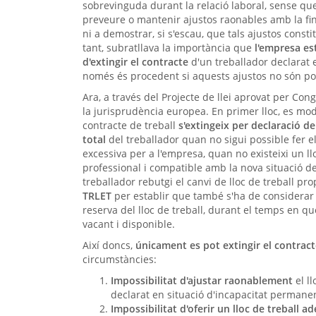
sobrevinguda durant la relació laboral, sense que 
preveure o mantenir ajustos raonables amb la fin
ni a demostrar, si s'escau, que tals ajustos const
tant, subratllava la importància que
l'empresa es
d'extingir el contracte
d'un treballador declarat e
només és procedent si aquests ajustos no són po
Ara, a través del Projecte de llei aprovat per Con
la jurisprudència europea. En primer lloc, es mod
contracte de treball
s'extingeix per declaració d
total
del treballador quan no sigui possible fer 
excessiva per a l'empresa, quan no existeixi un llo
professional i compatible amb la nova situació del
treballador rebutgi el canvi de lloc de treball
TRLET
per establir que també s'ha de considerar 
reserva del lloc de treball, durant el temps en qu
vacant i disponible.
Així doncs,
únicament es pot extingir el contract
circumstàncies:
Impossibilitat d'ajustar raonablement
el ll
declarat en situació d'incapacitat permane
Impossibilitat d'oferir un lloc de treball a