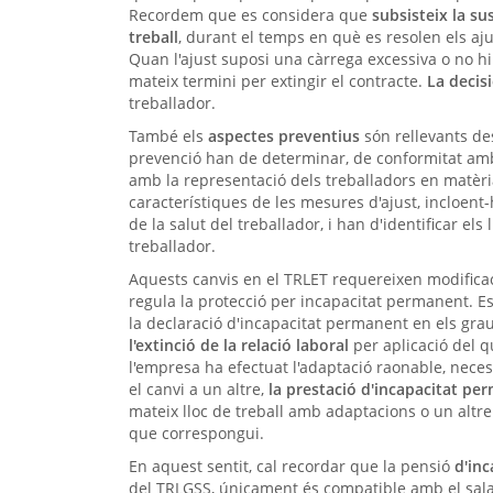
Recordem que es considera que
subsisteix la su
treball
, durant el temps en què es resolen els aju
Quan l'ajust suposi una càrrega excessiva o no hi 
mateix termini per extingir el contracte.
La decis
treballador.
També els
aspectes preventius
són rellevants des
prevenció han de determinar, de conformitat amb 
amb la representació dels treballadors en matèria 
característiques de les mesures d'ajust, incloent-hi
de la salut del treballador, i han d'identificar el
treballador.
Aquests canvis en el TRLET requereixen modifica
regula la protecció per incapacitat permanent. E
la declaració d'incapacitat permanent en els grau
l'extinció de la relació laboral
per aplicació del qu
l'empresa ha efectuat l'adaptació raonable, neces
el canvi a un altre,
la prestació d'incapacitat p
mateix lloc de treball amb adaptacions o un altr
que correspongui.
En aquest sentit, cal recordar que la pensió
d'in
del TRLGSS, únicament és compatible amb el sala