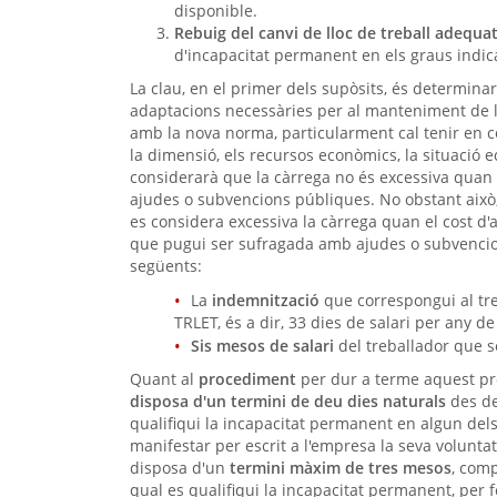
disponible.
Rebuig del canvi de lloc de treball adequa
d'incapacitat permanent en els graus indi
La clau, en el primer dels supòsits, és determina
adaptacions necessàries per al manteniment de l
amb la nova norma, particularment cal tenir en 
la dimensió, els recursos econòmics, la situació 
considerarà que la càrrega no és excessiva quan 
ajudes o subvencions públiques. No obstant aix
es considera excessiva la càrrega quan el cost d'a
que pugui ser sufragada amb ajudes o subvencion
següents:
La
indemnització
que correspongui al treb
TRLET, és a dir, 33 dies de salari per any 
Sis mesos de salari
del treballador que sol
Quant al
procediment
per dur a terme aquest proc
disposa d'un termini de deu dies naturals
des de 
qualifiqui la incapacitat permanent en algun dels 
manifestar per escrit a l'empresa la seva voluntat
disposa d'un
termini màxim de tres mesos
, comp
qual es qualifiqui la incapacitat permanent, per fe