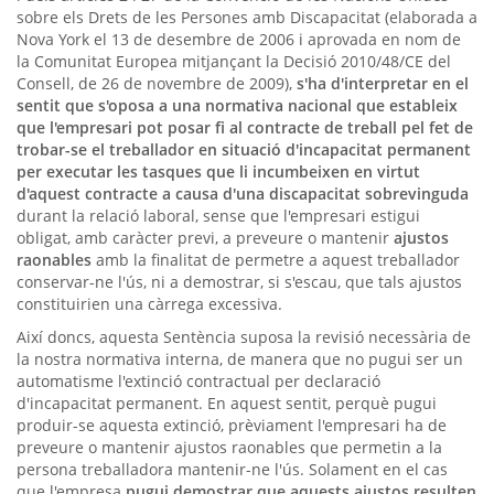
sobre els Drets de les Persones amb Discapacitat (elaborada a
Nova York el 13 de desembre de 2006 i aprovada en nom de
la Comunitat Europea mitjançant la Decisió 2010/48/CE del
Consell, de 26 de novembre de 2009),
s'ha d'interpretar en el
sentit que s'oposa a una normativa nacional que estableix
que l'empresari pot posar fi al contracte de treball pel fet de
trobar-se el treballador en situació d'incapacitat permanent
per executar les tasques que li incumbeixen en virtut
d'aquest contracte a causa d'una discapacitat sobrevinguda
durant la relació laboral, sense que l'empresari estigui
obligat, amb caràcter previ, a preveure o mantenir
ajustos
raonables
amb la finalitat de permetre a aquest treballador
conservar-ne l'ús, ni a demostrar, si s'escau, que tals ajustos
constituirien una càrrega excessiva.
Així doncs, aquesta Sentència suposa la revisió necessària de
la nostra normativa interna, de manera que no pugui ser un
automatisme l'extinció contractual per declaració
d'incapacitat permanent. En aquest sentit, perquè pugui
produir-se aquesta extinció, prèviament l'empresari ha de
preveure o mantenir ajustos raonables que permetin a la
persona treballadora mantenir-ne l'ús. Solament en el cas
que l'empresa
pugui demostrar que aquests ajustos resulten