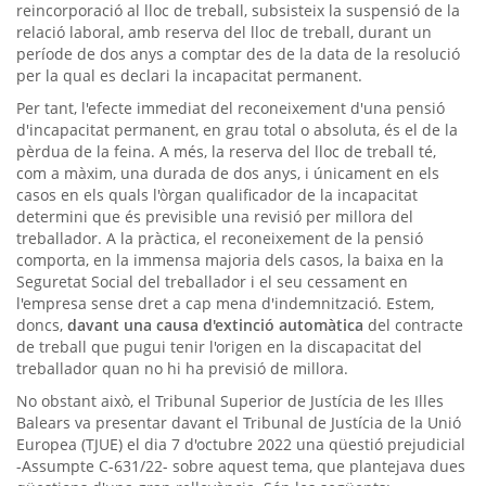
reincorporació al lloc de treball, subsisteix la suspensió de la
relació laboral, amb reserva del lloc de treball, durant un
període de dos anys a comptar des de la data de la resolució
per la qual es declari la incapacitat permanent.
Per tant, l'efecte immediat del reconeixement d'una pensió
d'incapacitat permanent, en grau total o absoluta, és el de la
pèrdua de la feina. A més, la reserva del lloc de treball té,
com a màxim, una durada de dos anys, i únicament en els
casos en els quals l'òrgan qualificador de la incapacitat
determini que és previsible una revisió per millora del
treballador. A la pràctica, el reconeixement de la pensió
comporta, en la immensa majoria dels casos, la baixa en la
Seguretat Social del treballador i el seu cessament en
l'empresa sense dret a cap mena d'indemnització. Estem,
doncs,
davant una causa d'extinció automàtica
del contracte
de treball que pugui tenir l'origen en la discapacitat del
treballador quan no hi ha previsió de millora.
No obstant això, el Tribunal Superior de Justícia de les Illes
Balears va presentar davant el Tribunal de Justícia de la Unió
Europea (TJUE) el dia 7 d'octubre 2022 una qüestió prejudicial
-Assumpte C-631/22- sobre aquest tema, que plantejava dues