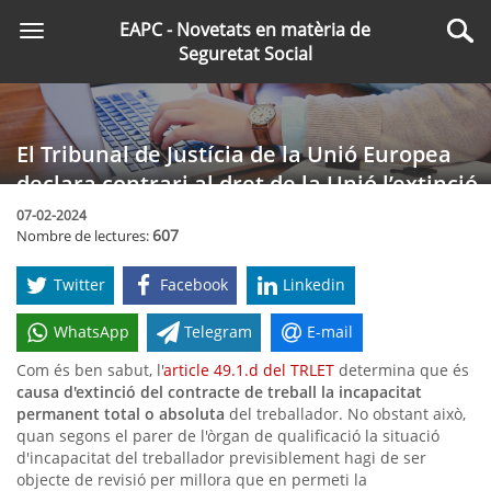
Saltar
EAPC - Novetats en matèria de
Toggle
al
Cer
Seguretat Social
navigation
contingut
principal
El Tribunal de Justícia de la Unió Europea
declara contrari al dret de la Unió l’extinció
automàtica del contracte per incapacitat
07-02-2024
607
Nombre de lectures:
permanent
Twitter
Facebook
Linkedin
WhatsApp
Telegram
E-mail
Com és ben sabut, l'
article 49.1.d del TRLET
determina que és
causa d'extinció del contracte de treball la incapacitat
permanent total o absoluta
del treballador. No obstant això,
quan segons el parer de l'òrgan de qualificació la situació
d'incapacitat del treballador previsiblement hagi de ser
objecte de revisió per millora que en permeti la