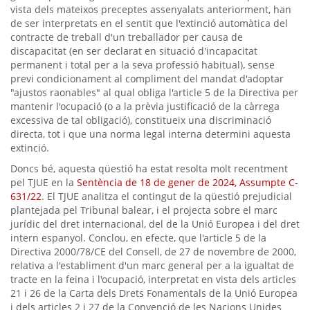
vista dels mateixos preceptes assenyalats anteriorment, han
de ser interpretats en el sentit que l'extinció automàtica del
contracte de treball d'un treballador per causa de
discapacitat (en ser declarat en situació d'incapacitat
permanent i total per a la seva professió habitual), sense
previ condicionament al compliment del mandat d'adoptar
"ajustos raonables" al qual obliga l'article 5 de la Directiva per
mantenir l'ocupació (o a la prèvia justificació de la càrrega
excessiva de tal obligació), constitueix una discriminació
directa, tot i que una norma legal interna determini aquesta
extinció.
Doncs bé, aquesta qüestió ha estat resolta molt recentment
pel TJUE en la
Sentència de 18 de gener de 2024, Assumpte C-
631/22
. El TJUE analitza el contingut de la qüestió prejudicial
plantejada pel Tribunal balear, i el projecta sobre el marc
jurídic del dret internacional, del de la Unió Europea i del dret
intern espanyol. Conclou, en efecte, que l'article 5 de la
Directiva 2000/78/CE del Consell, de 27 de novembre de 2000,
relativa a l'establiment d'un marc general per a la igualtat de
tracte en la feina i l'ocupació, interpretat en vista dels articles
21 i 26 de la Carta dels Drets Fonamentals de la Unió Europea
i dels articles 2 i 27 de la Convenció de les Nacions Unides