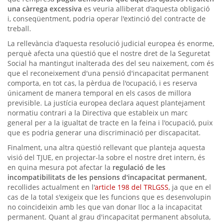
una càrrega excessiva
es veuria alliberat d'aquesta obligació
i, conseqüentment, podria operar l'extinció del contracte de
treball.
La rellevància d'aquesta resolució judicial europea és enorme,
perquè afecta una qüestió que el nostre dret de la Seguretat
Social ha mantingut inalterada des del seu naixement, com és
que el reconeixement d'una pensió d'incapacitat permanent
comporta, en tot cas, la pèrdua de l'ocupació, i es reserva
únicament de manera temporal en els casos de millora
previsible. La justícia europea declara aquest plantejament
normatiu contrari a la Directiva que estableix un marc
general per a la igualtat de tracte en la feina i l'ocupació, puix
que es podria generar una discriminació per discapacitat.
Finalment, una altra qüestió rellevant que planteja aquesta
visió del TJUE, en projectar-la sobre el nostre dret intern, és
en quina mesura pot afectar la
regulació de les
incompatibilitats de les pensions d'incapacitat permanent
,
recollides actualment en l'
article 198 del TRLGSS
, ja que en el
cas de la total s'exigeix que les funcions que es desenvolupin
no coincideixin amb les que van donar lloc a la incapacitat
permanent. Quant al grau d'incapacitat permanent absoluta,