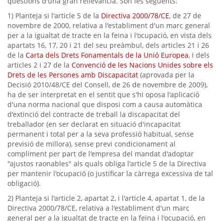
qüestions d'una gran rellevància. Són les següents:
1) Planteja si l'article 5 de la
Directiva 2000/78/CE
, de 27 de
novembre de 2000, relativa a l'establiment d'un marc general
per a la igualtat de tracte en la feina i l'ocupació, en vista dels
apartats 16, 17, 20 i 21 del seu preàmbul, dels articles 21 i 26
de la
Carta dels Drets Fonamentals de la Unió Europea
, i dels
articles 2 i 27 de la
Convenció de les Nacions Unides sobre els
Drets de les Persones amb Discapacitat
(aprovada per la
Decisió 2010/48/CE del Consell, de 26 de novembre de 2009),
ha de ser interpretat en el sentit que s'hi oposa l'aplicació
d'una norma nacional que disposi com a causa automàtica
d'extinció del contracte de treball la discapacitat del
treballador (en ser declarat en situació d'incapacitat
permanent i total per a la seva professió habitual, sense
previsió de millora), sense previ condicionament al
compliment per part de l'empresa del mandat d'adoptar
"ajustos raonables" als quals obliga l'article 5 de la Directiva
per mantenir l'ocupació (o justificar la càrrega excessiva de tal
obligació).
2) Planteja si l'article 2, apartat 2, i l'article 4, apartat 1, de la
Directiva 2000/78/CE, relativa a l'establiment d'un marc
general per a la igualtat de tracte en la feina i l'ocupació, en