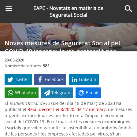
Saltar
EAPC - Novetats en matèria de
Toggle
al
Cer
Seguretat Social
navigation
contingut
principal
Noves mesures de Seguretat Social pel
COVID-19 (coronavirus): protecció per
cessament d’activitat dels autònoms
20-03-2020
581
Nombre de lectures:
Twitter
Facebook
Linkedin
WhatsApp
Telegram
E-mail
El
Butlletí Oficial de l'Estat
del dia 18 de març de 2020 ha
publicat el
Reial decret llei 8/2020, de 17 de març
, de mesures
urgents extraordinàries per fer front a l'impacte econòmic i
social del COVID-19. En el marc de les
mesures econòmiques
i socials
que volen garantir la sostenibilitat en ambdós àmbits
de les persones i les empreses afectades pel virus, s’han