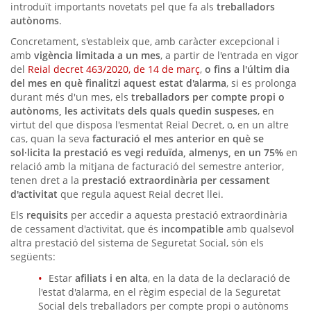
introduït importants novetats pel que fa als
treballadors
autònoms
.
Concretament, s'estableix que, amb caràcter excepcional i
amb
vigència limitada a un mes
, a partir de l'entrada en vigor
del
Reial decret 463/2020, de 14 de març
,
o fins a l'últim dia
del mes en què finalitzi aquest estat d'alarma
, si es prolonga
durant més d'un mes, els
treballadors per compte propi o
autònoms, les activitats dels quals quedin suspeses
, en
virtut del que disposa l'esmentat Reial Decret, o, en un altre
cas, quan la seva
facturació el mes anterior en què se
sol·licita la prestació es vegi reduïda, almenys, en un 75%
en
relació amb la mitjana de facturació del semestre anterior,
tenen dret a la
prestació extraordinària per cessament
d'activitat
que regula aquest Reial decret llei.
Els
requisits
per accedir a aquesta prestació extraordinària
de cessament d'activitat, que és
incompatible
amb qualsevol
altra prestació del sistema de Seguretat Social, són els
següents:
Estar
afiliats i en alta
, en la data de la declaració de
l'estat d'alarma, en el règim especial de la Seguretat
Social dels treballadors per compte propi o autònoms