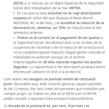
(
RETA
) o, si s'escau, en el règim especial de la Seguretat
Social dels treballadors de la mar (
RETM
).
En cas que la seva
activitat no es vegi directament
suspesa
en virtut del que disposa el Reial decret
463/2020, de 14 de març, cal
acreditar la reducció de la
facturació en, almenys, un 75%
, en relació amb la del
semestre anterior.
Trobar-se al corrent en el pagament de les quotes
a
la Seguretat Social. No obstant això, si en la data de la
suspensió de l'activitat o de la reducció de la facturació
no es compleix aquest requisit, l'òrgan gestor convida el
treballador/a autònom perquè en el termini
improrrogable de
30 dies naturals ingressi les quotes
degudes
. La regularització del descobert produeix plens
efectes per adquirir el dret a la protecció.
Com veiem,
no s'exigeix un període mínim de cotització
previ
. Recordem que, amb caràcter general, aquest període
és de 12 mesos. Per tant, totes les persones que treballen per
compte propi i es troben en alta en el RETA o en el RETM
poden accedir a aquesta nova prestació extraordinària.
La
durada de la prestació és, per tant, d'un mes i es