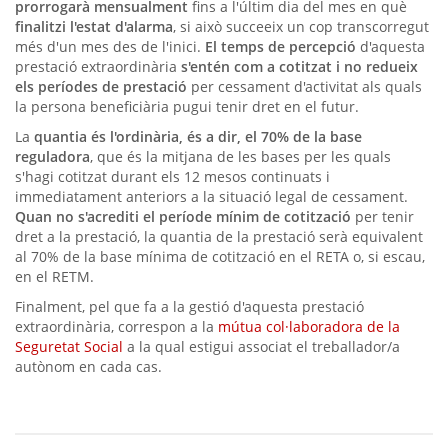
prorrogarà mensualment
fins a l'últim dia del mes en què
finalitzi l'estat d'alarma
, si això succeeix un cop transcorregut
més d'un mes des de l'inici.
El temps de percepció
d'aquesta
prestació extraordinària
s'entén com a cotitzat i no redueix
els períodes de prestació
per cessament d'activitat als quals
la persona beneficiària pugui tenir dret en el futur.
La
quantia és l'ordinària, és a dir, el 70% de la base
reguladora
, que és la mitjana de les bases per les quals
s'hagi cotitzat durant els 12 mesos continuats i
immediatament anteriors a la situació legal de cessament.
Quan no s'acrediti el període mínim de cotització
per tenir
dret a la prestació, la quantia de la prestació serà equivalent
al 70% de la base mínima de cotització en el RETA o, si escau,
en el RETM.
Finalment, pel que fa a la gestió d'aquesta prestació
extraordinària, correspon a la
mútua col·laboradora de la
Seguretat Social
a la qual estigui associat el treballador/a
autònom en cada cas.